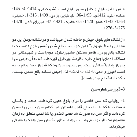
حیض دلیل بلوغ و دلیل سبق بلوغ است (شهیدثانی، 1414: 4/ 145؛
علامه حلی، 1412ق: 1/95-96؛ طباطبایی یزدی، 1409: 1/315؛ خمینی،
1368: 1/42؛ همو، 1420: 23؛ مغنیه، 1421: 47؛ میرزای قمی، 1378:
5/275-276).
«از نشانه‌های بلوغ، حیض و حامله شدن می‌باشد و در نشانه بودن این دو
مخالفی را نیافتم، ولی آیا این دو، سبب بالغ شدن (نفس بلوغ) هستند یا
نشانه بالغ بودن. ظاهر سخنان مشهورنظریّة دوم است و شهیدثانی در
مسالک
ادعای اجماع دارد. نظرمشهوردلیل آورده‌اند که تحقّق حیض تنها
پس از پایان 9سالگی است. پس معلوم می‌شود که قبل از حیض بالغ بوده
است (میرزای قمی, 1378: 5/275–276). [حیض نشانة بالغ شدن نیست،
بلکه نشانة بالغ بودن است[
3-3
بررسی اماره سن
1- روایاتی که سن خاصی را برای بلوغ معین کرده‌اند، متحد و یکسان
نیستند، بلکه با سندهای قابل اطمینان هر کدام سن خاصی را معین
کرده‌اند و اگر سن به صورت شاخصی تعبّدی یا شاخصی متعلق به زمان
معصوم مد نظر بود، می‌بایست روایات بطور یکسان سن واحد را معرفی
می‌کردند.