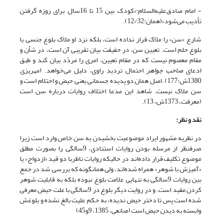
- امام صادق‌‌علیه‌السلام:«کودک بین 15 تا 16سال برای روزه گرفتن
تأدیب می‌شود»(همان:12/32).
شارع «سن» را ملاک قرار نداده است، بلکه نزد او ملاک بلوغ جنسی یا
بلوغ حلم است. تعیین سن، در حقیقت بیان تقریبی آن است، در شأن و
مقام معصوم نیست که در مقام تعیین، امری را مردّد بیان کند و طبق
ادعای
صاحب
جواهر
احتمال تردیدِ راوی
،
دلیل می‌خواهد. (مهریزی,
1380ش:177). اصل همان دو پدیده جسمانی یعنی حیض و احتلام است و
سن ملاک نیست. شاهد این مدعا اختلاف روایات درباره سن است
(معرفت، 1373ش، 13).
نقد و نظر:
در نظریه مشهور ایراد موضوعیت بخشیدن به سن خاص وارد است زیرا
صرفنظر از مرسله بودن روایات استنادی، 9سالگی را بصورت مطلق
موضوع تکلیف قرار داده‌اند در حالیکه روایات ناظربا دو قید «ازدواج» یا
«آمیزش با شوهر» همراه شده‌اند، ولی همانگونه که بررسی شد در جمع
بین روایات 9سالگی به تنهایی علامت بلوغ نبوده بلکه به قابلیت شوهر
کردن مقید است. و در روایت دیگر بلوغ در 9سالگی با علت حیض معرفی
شده است پس تا دختر حیض ندیده، به حکم علیت بالغ نشده و بلوغش
وابسته به دیدن حیض است (صانعی، 1385، 9و45)