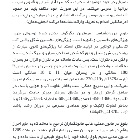
تصرفی در خود موضوعات ندارد، بلکه تنها آثار شرعی و قانونی مترتب
برآنها را معرفی می‌کند. در این صورت خود مکلف باید در حدود
شناسایی و تحقیق موضوع برآید، البته شارع نیز در مواردی برای تسهیل
امر مکلفین اقدام به تعریف و ارائه نشانه‌ها می‌کند (نجفی،همان).
بلوغ درروانشناسی؛ مهمترین دگرگونی‌ بدنی دوره نوجوانی ظهور
ویژگی‌های نخستین و ثانویه است. ویژگی‌های نخستین شکل یافتن آلت‌
تناسلی و توانایی در تولید مثل است. اما ویژگی‌های ثانوی عبارت از
روییدن ریش وسبیل و دورگه شدن صدا درپسران، و بزرگ شدن سینه
و لگن دردختران است. پس عادت ماهانه در دختران و انزال در پسران
به قابلیت تولیدمثل منجر می‌شود، هنجار بلوغ جنسی در دختران میان 9
تا18 سالگی و در پسران میان 11 تا 18 سالگی است
(پارسا،1378ش:219و220)، البته این تغییرات روحی و جسمی‌یکباره بروز
نمی‌کند، و این تدریج ممکن است بخاطر تفاوت آب و هوایی باشد، در
مناطق گرمتر زودتر و در مناطق سردتر دیرتر حادث می‌گردد
(آسیموف،1366: 458؛ احمدی،1368ش:60؛ هادفیلد،1353ش:156) و یا
بخاطر تفاوت ژنتیک و نوع غذاهای مصرفی در دوران رشد باشد
(وایت،1370ش:43و44).
بلوغ در قانون مدنی؛ غالب قانونگذاران ترجیح داده‌اند که به جای احراز
واقع در هر مورد خاص، سن معینی را اماره قرار دهند. در ماده 1209
قانون مدنی قدیم بلوغ رابطه خود را با بلوغ طبیعی از دست داده و به