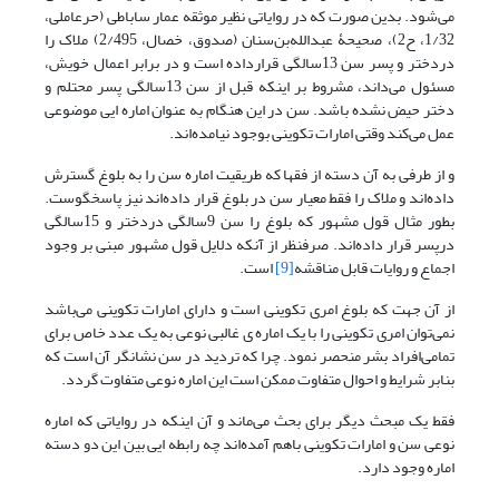
می‌شود. بدین صورت که در روایاتی نظیر موثقه عمار ساباطی (حرعاملی،
1/32، ح2)، صحیحۀ عبدالله‌بن‌سنان (صدوق، خصال، 2/495) ملاک را
دردختر و پسر سن 13سالگی قرارداده است و در برابر اعمال خویش،
مسئول می‌‌داند، مشروط بر اینکه قبل از سن 13سالگی پسر محتلم و
دختر حیض نشده باشد. سن در این هنگام به عنوان اماره ایی موضوعی
عمل می‌‌کند وقتی امارات تکوینی بوجود نیامده‌اند.
و از طرفی به آن دسته از فقها که طریقیت اماره سن را به بلوغ گسترش
داده‌اند و ملاک را فقط معیار سن در بلوغ قرار داده‌اند نیز پاسخگوست.
بطور مثال قول مشهور که بلوغ را سن 9سالگی دردختر و 15سالگی
درپسر قرار داده‌اند. صرفنظر از آنکه دلایل قول مشهور مبنی بر وجود
اجماع و روایات قابل مناقشه
[9]
است.
از آن جهت که بلوغ امری تکوینی است و دارای امارات تکوینی می‌باشد
نمی‌‌توان امری تکوینی را با یک اماره ی غالبی نوعی به یک عدد خاص برای
تمامی‌‌افراد بشر منحصر نمود. چرا که تردید در سن نشانگر آن است که
بنابر شرایط و احوال متفاوت ممکن است این اماره نوعی متفاوت گردد.
فقط یک مبحث دیگر برای بحث می‌‌ماند و آن اینکه در روایاتی که اماره
نوعی سن و امارات تکوینی باهم آمده‌اند چه رابطه ایی بین این دو دسته
اماره وجود دارد.