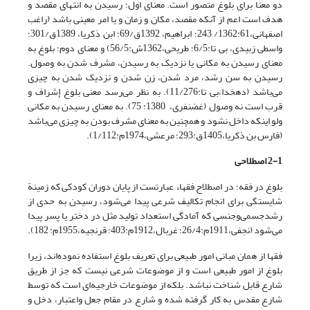
دو معنا برای بلوغ متصور است. معنای اول؛ رسیدن به انتهای مقصد و
هدف است اعم از آنکه مقصد، مکان و زمان و یا امر معینی باشد (راغب
اصفهانی،1362:61/ 243؛ ابراهیم، 1392ق/69؛ ابن ذکریا، 1389ق/301؛
واسطی زبیدی، بی تا:6/5؛ طریحی،1362ش:56/5) و معنای دوم؛ بلوغ به
معنای رسیدن به مکانی یا نزدیک به رسیدن، مشرف شدن به وصول.
رسیدن به سن رشد، مرد شدن، زن شدن و نزدیک شدن به چیزی
می‌باشد (دهخدا،بی تا:11/276). به نظر می‌رسد معنی بلوغ إشراف و
قرب است نه وصول (غضنفری، 1380: 75). به معنای رسیدن به مکانی
ولو اینکه داخل نشود و همچنین به معنای مشرف بودن به چیزی می‌باشد
(فارس بن ذکریا،1405ق:293؛ مرعشی،1974م:1/112).
2-1 اصطلاحی
بلوغ در فقه؛ در اصطلاح فقهاء عبارتست از پایان دوران کودکی که زمینة
شایستگی برای انجام تکالیف شرعی پیدا می‌شود، رسیدن به حدی از
رشدجسمی‌وجنسی که آمادگی استعداد تولید مثل در دختر یا پسر پیدا
می‌شود (نجفی،1911م:26/4؛ غربال،1912م:403؛ قرنجیه،1955م: 182).
فقها از همان مبانی امور طبیعی برای تعریف بلوغ استفاده نموده‌اند، زیرا
بلوغ از امور طبیعی است و از موضوعات شرعی نیست که جز از طریق
شارع قابل شناخت نباشد. بلکه از موضوعات خارجیه‌ای است که توسط
شارع مقدس به کار گرفته شده و شارع در مقام جعل واعتبار، دخل و