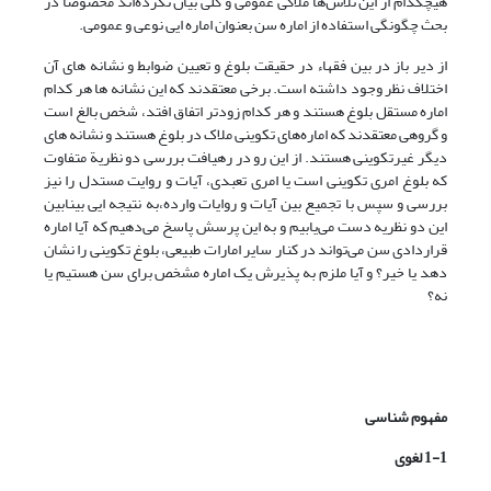
هیچکدام از این تلاش‌ها ملاکی عمومی ‌‌و کلی بیان نکرده‌اند مخصوصا در
بحث چگونگی استفاده از اماره سن بعنوان اماره ایی نوعی و عمومی.
از دیر باز در بین فقهاء در حقیقت بلوغ و تعیین ضوابط و نشانه های آن
اختلاف نظر وجود داشته است. برخی معتقدند که این نشانه ها هر کدام
اماره مستقل بلوغ هستند و هر کدام زودتر اتفاق افتد، شخص بالغ است
و گروهی معتقدند که اماره‌‌های تکوینی ملاک در بلوغ هستند و نشانه های
دیگر غیرتکوینی هستند. از این رو در رهیافت بررسی دو نظریة متفاوت
که بلوغ امری تکوینی است یا امری تعبدی، آیات و روایت مستدل را نیز
بررسی و سپس با تجمیع بین آیات و روایات وارده،به نتیجه ایی بینابین
این دو نظریه دست می‌‌یابیم و به این پرسش پاسخ می‌‌دهیم که آیا اماره
قراردادی سن می‌‌تواند در کنار سایر امارات طبیعی، بلوغ تکوینی را نشان
دهد یا خیر؟ و آیا ملزم به پذیرش یک اماره مشخص برای سن هستیم یا
نه؟
مفهوم شناسی
1-1 لغوی