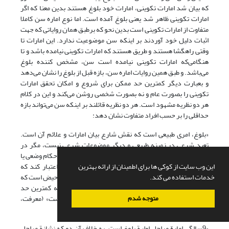
که بیان شد امارات تکوینی، امارات خود بلوغ هستند بدین معنا که اگر
امارات تکوینی ظاهر شد یعنی بلوغ آمده است. اما نوع اماره سن کاملا
متفاوت از امارات تکوینی است بدین نحو که برطبق همان روایاتی که جهت
اثبات دلیل خود آوردند بر اینکه سن موضوعیت ندارد. این امارات تا
وقتی راهگشا هستند و طریق هستند که امارات تکوینی نیامده باشد و تا
هنگامی‌‌که امارات تکوینی نیامده است سن، مشخص کننده بلوغ
می‌باشد. و طبق همین روایات اماره سن، بازه قبل از بلوغ را نشان می‌‌دهد
و بعبارت دیگر کمترین حد ممکن برای شروع و امکان تحقق امارات
تکوینی را بصورت عام و نه بصورت شخصی روشن می‌‌کند و این در کلام
هر دو نظریه مشهود است. هر دو نظریه قائلند بر اینکه سن می‌‌تواند بازه
حداقلی را بر حسب افراد متفاوت نشان دهد:
«بلوغ، امری طبیعی است که نقش شارع بیان امارات و علائم آن است.
تعبد شرعی در زمینه طبیعی و دیگر موضوعات شرعی نیست، مگر در
باب عبادات. لذا در ابواب فقهی غیرعبادی، کار شارع بیان احکام وضعی یا
این وب سایت از کوکی ها برای اطمینان از ارائه بهترین
تکلیفی در موضوعات خارجیه است، مگر قید یا شرطی اعتبار کند که
خدمات استفاده می کند.
درحکم شرعی، دخالت دارد. معیار اصلی دربلوغ دختران، حیض است که
معادل احتلام درپسران است و مطرح شدن سن، ناظر به کمترین حد
ممکن برای تحقق حیض دردختران و احتلام درپسران است» (معرفت،
متوجه شدم
همان)
«9سالگی امارة مراحل اولیة بلوغ است، به خلاف آن دو که نشانة مراحل