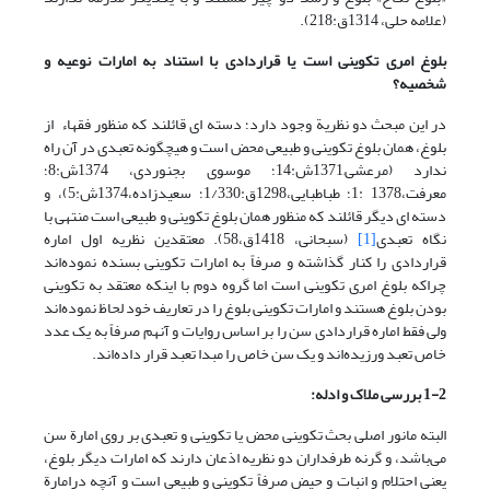
(علامه حلی، 1314ق:218).
بلوغ امری تکوینی است یا قراردادی با استناد به امارات نوعیه و
شخصیه؟
در این مبحث دو نظریة وجود دارد؛ دسته ای قائلند که منظور فقهاء از
بلوغ، همان بلوغ تکوینی و طبیعی محض است و هیچگونه تعبدی در آن راه
ندارد (مرعشی,1371ش:14؛ موسوی بجنوردی، 1374ش:8؛
معرفت،1378 :1؛ طباطبایی،1298ق:1/330؛ سعیدزاده،1374ش:5)، و
دسته ای دیگر قائلند که منظور همان بلوغ تکوینی و طبیعی است منتهی با
نگاه تعبدی
[1]
(سبحانی، 1418ق،58). معتقدین نظریه اول اماره
قراردادی را کنار گذاشته و صرفاً به امارات تکوینی بسنده نموده‌اند
چراکه بلوغ امری تکوینی است اما گروه دوم با اینکه معتقد به تکوینی
بودن بلوغ هستند و امارات تکوینی بلوغ را در تعاریف خود لحاظ نموده‌اند
ولی فقط اماره قراردادی سن را بر اساس روایات و آنهم صرفاً به یک عدد
خاص تعبد ورزیده‌اند و یک سن خاص را مبدا تعبد قرار داده‌اند.
1-2 بررسی ملاک و ادله:
البته مانور اصلی بحث تکوینی محض یا تکوینی و تعبدی بر روی امارة سن
می‌باشد، و گرنه طرفداران دو نظریه اذعان دارند که امارات دیگر بلوغ،
یعنی احتلام و انبات و حیض صرفاً تکوینی و طبیعی است و آنچه درامارة