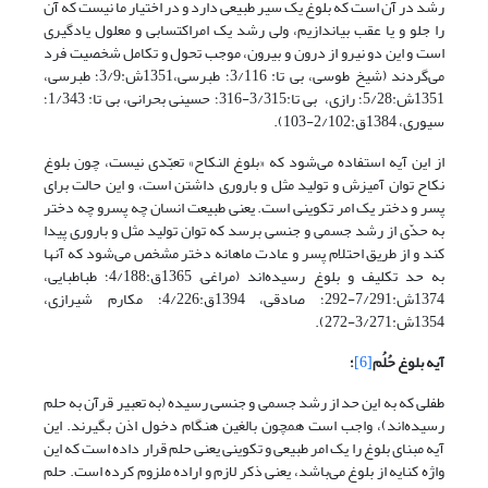
رشد در آن است که بلوغ یک سیر طبیعی دارد و در اختیار ما نیست که آن
را جلو و یا عقب بیاندازیم، ولی رشد یک امراکتسابی و معلول یادگیری
است و این دو نیرو از درون و بیرون، موجب تحول و تکامل شخصیت فرد
می‌گردند (شیخ طوسی، بی تا: 3/116؛ طبرسی،1351ش:3/9؛ طبرسی،
1351ش:5/28؛ رازی، بی تا:3/315-316؛ حسینی بحرانی، بی تا: 1/343؛
سیوری، 1384ق:2/102-103).
از این آیه استفاده می‌شود که «بلوغ النکاح» تعبّدی نیست، چون بلوغ
نکاح توان آمیزش و تولید مثل و باروری داشتن است، و این حالت برای
پسر و دختر یک امر تکوینی است. یعنی طبیعت انسان چه پسرو چه دختر
به حدّی از رشد جسمی‌ و جنسی برسد که توان تولید مثل و باروری پیدا
کند و از طریق احتلام پسر و عادت ماهانه دختر مشخص می‌شود که آنها
به حد تکلیف و بلوغ رسیده‌اند (مراغی, 1365ق:4/188؛ طباطبایی،
1374ش:7/291-292؛ صادقی، 1394ق:4/226؛ مکارم شیرازی،
1354ش:3/271-272).
آیه بلوغ حُلُم
[6]
؛
طفلی که به این حد از رشد جسمی ‌و جنسی رسیده (به تعبیر قرآن به حلم
رسیده‌اند)، واجب است همچون بالغین هنگام دخول اذن بگیرند. این
آیه مبنای بلوغ را یک امر طبیعی و تکوینی یعنی حلم قرار داده است که این
واژه کنایه از بلوغ می‌باشد، یعنی ذکر لازم و اراده ملزوم کرده است. حلم