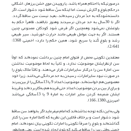
درصورتیکه با احتلام همراه باشد، یا روییدن موی خشن برزهار، اشکالی
درحکم بلوغ و آثارش نیست. اما اینکه سنْ ساقط شود دشوار است، اگر
دانسته‌شودکه به حدّ مردان رسیده‌اند، بعید نیست سن ساقط گردد.
اگر تا 30سال به حد مردان نرسیدند وهنوز نابالغند، ظاهراً حکم به
بلوغشان نمی‌شود وهمچنین اگر فرض شود کودکان مصنوعی چنین
هستند. اگر به جهت عوامل طبیعی مانند حرارت خورشید، سیر طبیعی
رشد و بلوغ کُند یا سریع شود، همین حکم را دارد» (خمینی, 1368:
2/641).
معتقدین تکوینی محض از فتوای امام چنین برداشت نموده‌اند که؛ اولاً
سن ازنظرایشان موضوعیّت ندارد، و ثانیاً به لحاظ موضوعیت نداشتن
سن، امارة سن را درکنار سایرامارات قرار می‌دهند. و ثالثاً ملاک بلوغ را
در صورت نبود سایرامارات، رسیدن به حد مردانگی می‌دانند. زیرا خود
معصومین هم خواسته‌اند، موضوعیت اعداد 9 یا 13سالگی را از بین‌ببرند
و برای از بین بردن موضوعیت اعداد حتی قرینه هم به‌کاربرده‌اند و قرینة
ایشان ضمیمه کردن سایر امارات به امارة 9 یا 13سالگی می‌باشد
(مهریزی،1380، 166).
ولی به این نکته توجه نداشته‌اند که امام میفرماید اگر بخواهد سن ساقط
شود دشوار است و برخلاف قائلین این نظریه که کاملا اماره سن را کنار
گذاشته‌اند و بلوغ را صرفاً تکوینی با امارات تکوینی بیان نموده‌اند، امام
خمینی وقتی سن را ساقط می‌‌کند که بلوغ ایجاد شده است. یعنی همانطور