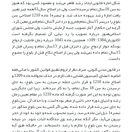
شکل اماره قانونی ایجاد رشد ظاهر می‌شد و مقصود کسی بود که هنوز
به سن 18سال تمام نرسیده است، ولی در اصلاح سال61 همه چیز تغییر
یافت امارة رشد بیهوده حذف شد، و تبصره1 ماده 1210 اصلاحی سن
بلوغ را درپسر 15سال تمام قمری و دردختر 9سال تمام قمری معین کرد.
گرچه این حکم از آغاز تصویب جنبه آزمایش داشت، ولی مجلس شورای
اسلامی‌هنوز درباره تصویب یا رد نهایی آن تصمیم نگرفته است
(کاتوزیان,1384: 109). همچنین ماده 1041 درباره زمان قابلیت ازدواج
بودکه جواز ازدواج برای دختران قبل از 13سال تمام و پسران قبل از
15سال تمام داده نمی‌‌شد ولی پس از اصلاح،نکاح قبل از بلوغ را ممنوع
دانست.
در قانون مدنی کنونی، صرف نظر از لزوم تطبیق قوانین کشور با مبانی فقه
امامیه، اعضای کمیسیون قضایی دقت لازم در حذف عجولانه ماده 1209 و
اصلاح ماده 1210 و قرار دادن جمله «رسیدن به سن بلوغ» به جای
«رسیدن به سن 18 سال تمام» را به کار نبرده‌اند. زیرا این جایگزینی
بدون توجه به این امر صورت گرفته که ماده 1210 در مقام تعیین زمان
رشد و انتهای دوره حجر ناشی از صغر بوده است، و با حذف آن، سن بلوغ
به جای سن رشد قرار داده شده، یعنی اگر کسی به سن بلوغ مذکور در
تبصره1 ذیل این ماده برسد، رشید محسوب شده و خود به خود از حجر
بیرون می‌آید، مگر آنکه عدم رشد وی جداگانه اثبات شود. در نتیجه
رسیدن به سن بلوغ را ملازم با رشد دانسته‌اند، ‌در حالیکه طبق آیه
«بلوغ نکاح» بلوغ و رشد دو چیز هستند و با یکدیگر ملازمه ندارند