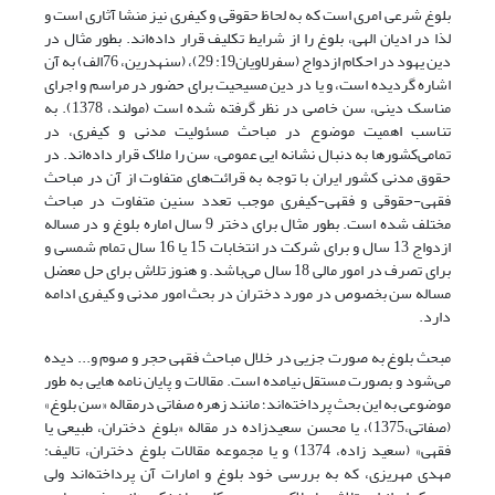
بلوغ شرعی امری است که به لحاظ حقوقی و کیفری نیز منشا آثاری است و
لذا در ادیان الهی، بلوغ را از شرایط تکلیف قرار داده‌اند. بطور مثال در
دین یهود در احکام ازدواج (سفرلاویان19: 29)، (سنهدرین، 76الف) به آن
اشاره گردیده است، و یا در دین مسیحیت برای حضور در مراسم و اجرای
مناسک دینی، سن خاصی در نظر گرفته شده است (مولند، 1378). به
تناسب اهمیت موضوع در مباحث مسئولیت مدنی و کیفری، در
تمامی‌‌کشورها به دنبال نشانه ایی عمومی، سن را ملاک قرار داده‌اند. در
حقوق مدنی کشور ایران با توجه به قرائت‌‌های متفاوت از آن در مباحث
فقهی-حقوقی و فقهی-کیفری موجب تعدد سنین متفاوت در مباحث
مختلف شده است. بطور مثال برای دختر 9 سال اماره بلوغ و در مساله
ازدواج 13 سال و برای شرکت در انتخابات 15 یا 16 سال تمام شمسی و
برای تصرف در امور مالی 18 سال می‌باشد. و هنوز تلاش برای حل معضل
مساله سن بخصوص در مورد دختران در بحث امور مدنی و کیفری ادامه
دارد.
مبحث بلوغ به صورت جزیی در خلال مباحث فقهی حجر و صوم و... دیده
می‌شود و بصورت مستقل نیامده است. مقالات و پایان نامه هایی به طور
موضوعی به این بحث پرداخته‌اند؛ مانند زهره صفاتی درمقاله «سن بلوغ»
(صفاتی،1375)، یا محسن سعیدزاده در مقاله «بلوغ دختران، طبیعی یا
فقهی» (سعید زاده، 1374) و یا مجموعه مقالات بلوغ دختران، تالیف:
مهدی مهریزی، که به بررسی خود بلوغ و امارات آن پرداخته‌اند ولی