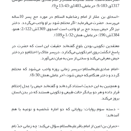
1317ق:9/183؛ حرعاملی،1403ق:13/43 ح9).
-اسحاق بن عمّار از امام رضا‌علیه السلام ‌در مورد حج پسر 10ساله
می‌‌پرسد. حضرت‌ می‌فرماید: اگر محتلم شود بر او واجب می‌گردد. دختر
نیز اگر حیض ببیند حج بر او واجب است (صدوق, 1369ش:2/122؛ همو،
1384ش:196؛ حرعاملی، همان:1/32 ح109).
معتقدین تکوینی بودن بلوغ گفته‌اند حقیقت این است که حضرت در
پاسخ انگشت روی امرتکوینی می‌گذارد، درپسر ملاک را احتلام و دردختر
حیض معرفی می‌کند و سخنی از سن به میان نمی‌آورد.
-امام صادق‌علیه‌السلام‌:«برپسر زمانی روزه واجب می‌شود که محتلم
گردد و دختر هنگامیکه حیض شود‌» (حر عاملی, همان:8/30).
و همچنین به این حدیث استناد کرده‌اند و گفته‌اند حیض را عِدل إحتلام
قرار داده و هر دو بیانگر حالت طبیعی و تکوینی هستند که در بدن انسان
بروز می‌کند.
- دسته سوم روایات؛ روایاتی که دو اماره شخصیه و نوعیه با هم
آمده‌اند:
-حمران بن اعین از امام باقرعلیه‌السلام سؤال می‌کند: چه زمانی حدّ تام