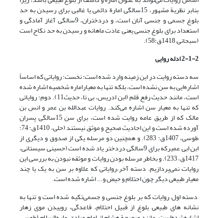
بنابر نظریة مشهور، 15سالگی امارة دائمی ‌یا غالبی برای رسیدن به حد
بلوغ جسمی ‌و جنسی آنان است، و دردختران، 9سالگی آغاز آمادگی و
استعداد برای بلوغ جنسی یعنی عادت ماهانه و رسیدن به حد نکاح است
(سبحانی, 1418ق:58).
2-1-2 ادله روایی
سه دسته روایت در این زمینه وارد شده است: نخست؛ روایاتی که اساساً
اشاره‌ایی به سن نشده است، بلکه تنها به معیاراماره شخصیه اشاره شده
است، مانند حدیث رفع قلم (ابن ادریس، بی تا، حدیث11). دوم؛ روایاتی
که تنها به معیار سن اشاره می‌‌کند. روایات عبدالله بن عمر و انس بن
مالک که از طریق عامه روایت شده است، برای سن 15سالگی پسران
آورده شده است و این احادیث صحیح و موثق نیستند (حلی، 1410ق: 74؛
طوسی، 1407ق: 283). و همچنین دو مرسله یکی از صدوق و دیگری از
ابن ابی عمیرکه برای 9سالگی دردختر یاد شده است (حسینی سیستانی،
1417ق، 233). و بخاطر مرسله بودن روایات و موثقه نبودن به بررسی این
روایات نمی‌‌پردازیم. دسته آخر،روایاتی که علاوه بر سن به یک یا چند
معیار طبیعی دیگر چون احتلام و حیض و... اشاره شده است.
دسته اول روایات که بر بلوغ جنسی و جسمی‌تکیه شده است و تنها به
نشانه های طبیعی بلوغ از قبیل احتلام، قاعدگی، روییدن موی زهار
اشاره‌شده‌است‌. مانند صحیحة هشام از امام صادق علیه‌السلام (طوسی,