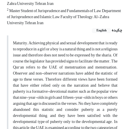
Zahra University, Tehran, Iran
2
Master Student of Jurisprudence and Fundamentals of Law, Department
of Jurisprudence and Islamic Law, Faculty of Theology, Al-Zahra
University, Tehran, Iran
چکیده
English
Maturity; Achieving physical and sexual development that is ready
to reproduce in a girl or a boy is a natural thing and is not a religious
issue and therefore does not need to be expressed by the sharia. Of
course, the legislator has provided signs to facilitate the matter. The
Qur'an refers to the UAE of menstruation and menstruation.
Observer and non-observer narrations have added the statistic of
age to these verses. Therefore, different views have been formed
that have either relied only on the narration and believe that
puberty is a formative-devotional matter, such as the popular view
that nine-year-olds in girls and fifteen-year-olds in boys, or others
arguing that age is discussed in the verses. No, they have completely
abandoned this statistic and consider puberty as a purely
developmental thing, and they have been satisfied with the
developmental type of puberty only to the developmental age. In
this article, the UAE is examined according to the two categories of