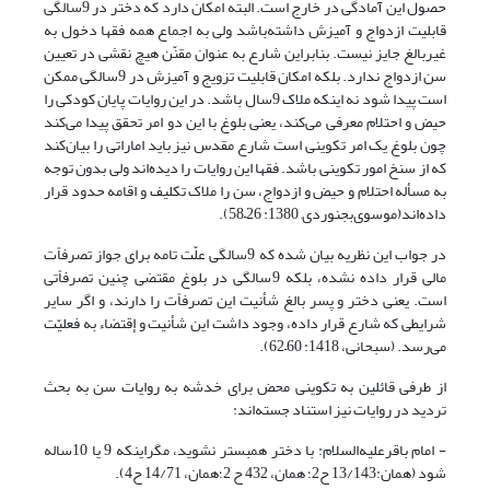
حصول این آمادگی در خارج است. البته امکان دارد که دختر در 9سالگی
قابلیت ازدواج و آمیزش داشته‌باشد ولی به اجماع همه فقها دخول به
غیربالغ جایز نیست. بنابراین شارع به عنوان مقنّن هیچ نقشی در تعیین
سن ازدواج ندارد. بلکه امکان قابلیت تزویج و آمیزش در 9سالگی ممکن
است پیدا شود نه اینکه ملاک 9سال باشد. در این روایات پایان کودکی را
حیض و احتلام معرفی می‌کند، یعنی بلوغ با این دو امر تحقق پیدا می‌کند
چون بلوغ یک امر تکوینی است شارع مقدس نیز باید اماراتی را بیان‌کند
که از سنخ امور تکوینی باشد. فقها این روایات را دیده‌اند ولی بدون توجه
به مسأله احتلام و حیض و ازدواج، سن را ملاک تکلیف و اقامه حدود قرار
داده‌اند(موسوی‌بجنوردی, 1380: 26–58).
در جواب این نظریه بیان شده که 9سالگی علّت تامه برای جواز تصرفاًت
مالی قرار داده نشده، بلکه 9سالگی در بلوغ مقتضی چنین تصرفاًتی
است. یعنی دختر و پسر بالغ شأنیت این تصرفاًت را دارند، و اگر سایر
شرایطی که شارع قرار داده، وجود داشت این شأنیت و إقتضاء به فعلیّت
می‌رسد. (سبحانی، 1418: 60–62).
از طرفی قائلین به تکوینی محض برای خدشه به روایات سن به بحث
تردید در روایات نیز استناد جسته‌اند:
- امام باقر‌علیه‌السلام: با دختر همبستر نشوید، مگراینکه 9 یا 10ساله
شود (همان:13/143 ح2؛ همان، 432 ح 2؛همان، 14/71 ح4).