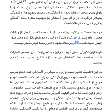
حمل شود که دختران در این سن حایض گردند(مرعشی, 1371ش:12).
بعبارت دیگر، سن 9سالگی دردختران، امارة طبیعی بلوغ نیست. زیرا
بلوغ طبیعی دختران غالباً بعد از 12سالگی و با روییدن موی زهار و قاعدگی
پدیدار می‌گردد. در واقع سن 9سالگی موضوعیت ندارد بلکه آمادگی
بدنی و فکری دختر ملاک است.
در جواب معتقدین تکوینی-تعبدی بیان کرده‌اند که در پاره ای از روایات
معتبر، امام‌ چنین فرض کرده‌اند که دختر به حد بلوغ نائل‌شده ولی هنوز
حیض ندیده است
[8]
، پس ملاک بلوغ دختران تنها حیض شدن نیست.
طرفداران تکوینی محض گویند در این دسته روایات سن به همراه امارات
شخصیه آمده است که نشان می‌دهد نزد شارع، «سن» مبدأ تعبدی
نیست.
در این احادیث معتبرالسند و روایات دیگر، بر 9سالگی چند حکم مترتب
شده است: اقامة حدود، خروج از کودکی، ازدواج. نسبت به اقامة حدود و
خروج از کودکی، ممکن است گفته شود که اموری هستند تعبدی. اما
ازدواج امری تعبدی نیست، بلکه امری طبیعی و خارجی است. مقصود از
ازدواج این است که دختر قابلیت آمیزش داشته باشد و صرف تزویج مهم
نیست. یعنی هر وقت دختر آمادگی جسمی‌و روحی برای ازدواج داشت،
زمان ازدواج اوست، لذا «9سالگی» در بلوغ موضوعیّت ندارد، بلکه
می‌خواهد کمترین مراتب قابلیت ازدواج را بیان‌کند. 9سالگی، نشانة