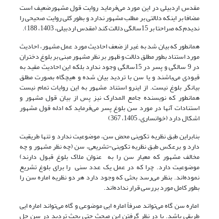
مقدس اردبیلی در این مورد می‌‌فرماید روایت قول مشهورضعیف است
مضافا بر اینکه دلالتی بر مطلب مشهور ندارد و بطور کلی روایت صحیحی را
ندیدم که صراحتا بر 15سالگی دلالت کند (مقدس اردبیلی، 1403، 188).
همانطور که بیان شد به غیر از ضعف احادیث مورد عمل مشهور، احادیث
مورد استناد بطور مطلق دلالت و ظهور بر نظر مشهور مبنی بر بلوغ دختران
در 9 سالگی و پسر در 15سالگی وجود ندارد بلکه این احادیث مقید به
قیودی می‌‌باشند و یا سن با تردید بیان شده و هیچگاه بصورت مطلق
بیانگر بلوغ نیست. از اینرو استناد مشهور به این روایات تمام نیست
همانطور که نویسنده جامع المدارک نیز پس از بیان قول مشهور و
استنادات آنها در مورد سن بلوغ پسر می‌‌فرماید که ادله قول مشهور
اشکال دارد (خوانساری، 1405، 367)
بنابراین طبق نظریه تکوینی محض سن، موضوعیت ندارد و تنها طریقیت
دارد و برعکس طبق نظریه تکوینی-تشریعی، سن (چه نظر مشهور و چه
مخالف مشهور که معیار سن را به عنوان ملاک بلوغ قبول دارند)
موضوعیت دارد. چرا که در عمل یک عدد سنی را برای بلوغ تشریع
نموده‌اند. بنظر می‌‌رسد بحثی که وجود دارد هر دو نظریه اماره سن را
بطور کامل مورد بررسی قرار نداده‌اند.
اماره سن گاه می‌‌تواند صرفاً اماره ایی موضوعی و گاه می‌‌تواند اماره ایی
طریقی باشد. با در نظر گرفتن این مبحث حتی بحث تردید در سن حل