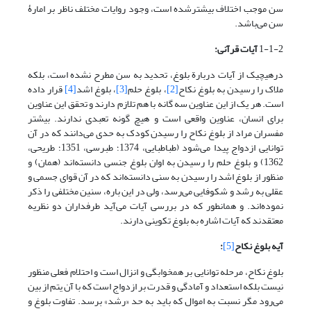
سن موجب اختلاف بیشترشده است، وجود روایات مختلف ناظر بر امارۀ
سن می‌باشد.
1-1-2
آیات قرآنی:
درهیچیک از آیات دربارة بلوغ، تحدید به سن مطرح نشده است، بلکه
ملاک را رسیدن به بلوغ نکاح
[2]
، بلوغ حلم
[3]
، بلوغ اشد
[4]
قرار داده
است. هر یک از این عناوین سه گانه با هم تلازم دارند و تحقق این عناوین
برای انسان، عناوین واقعی است و هیچ گونه تعبدی ندارند. بیشتر
مفسران مراد از بلوغ نکاح را رسیدن کودک به حدی می‌‌دانند که در آن
توانایی ازدواج پیدا می‌شود (طباطبایی، 1374؛ طبرسی، 1351؛ طریحی،
1362) و بلوغ حلم را رسیدن به اوان بلوغ جنسی دانسته‌اند (همان) و
منظور از بلوغ اشد را رسیدن به سنی دانسته‌اند که در آن قوای جسمی‌‌ و
عقلی به رشد و شکوفایی می‌‌رسد، ولی در این باره، سنین مختلفی را ذکر
نموده‌اند. و همانطور که در بررسی آیات می‌‌آید طرفداران دو نظریه
معتقدند که آیات اشاره به بلوغ تکوینی دارند.
آیه بلوغ نکاح
[5]
:
بلوغ نکاح، مرحله توانایی بر همخوابگی و انزال است و احتلام فعلی منظور
نیست بلکه استعداد و آمادگی و قدرت بر ازدواج است که با آن یتم از بین
می‌رود مگر نسبت به اموال که باید به حد «رشد» برسد. تفاوت بلوغ و