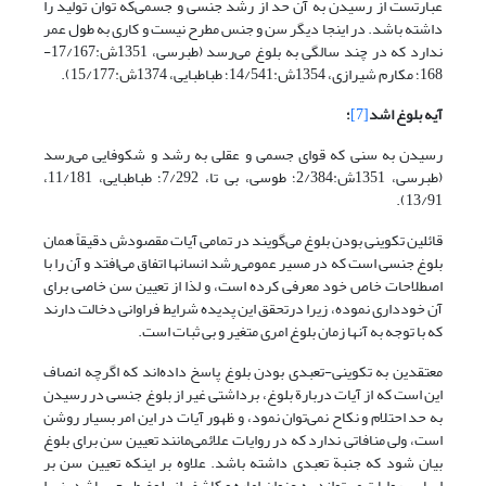
عبارتست از رسیدن به آن حد از رشد جنسی و جسمی‌که توان تولید را
داشته باشد. در اینجا دیگر سن و جنس مطرح نیست و کاری به طول عمر
ندارد که در چند سالگی به بلوغ می‌رسد (طبرسی، 1351ش:17/167-
168؛ مکارم شیرازی، 1354ش:14/541؛ طباطبایی، 1374ش:15/177).
آیه بلوغ اشد
[7]
؛
رسیدن به سنی که قوای جسمی‌‌ و عقلی به رشد و شکوفایی می‌رسد
(طبرسی، 1351ش:2/384؛ طوسی، بی تا، 7/292؛ طباطبایی، 11/181،
13/91).
قائلین تکوینی بودن بلوغ می‌‌گویند در تمامی ‌‌آیات مقصودش دقیقاً همان
بلوغ جنسی است که در مسیر عمومی‌رشد انسانها اتفاق می‌افتد و آن را با
اصطلاحات خاص خود معرفی کرده است، و لذا از تعیین سن خاصی برای
آن خودداری نموده، زیرا درتحقق این پدیده شرایط فراوانی دخالت دارند
که با توجه به آنها زمان بلوغ امری متغیر و بی ثبات است.
معتقدین به تکوینی-تعبدی بودن بلوغ پاسخ داده‌اند که اگرچه انصاف
این است که از آیات دربارة بلوغ، برداشتی غیر از بلوغ جنسی در رسیدن
به حد احتلام و نکاح نمی‌توان نمود، و ظهور آیات در این امر بسیار روشن
است، ولی منافاتی ندارد که در روایات علائمی‌مانند تعیین سن برای بلوغ
بیان شود که جنبة تعبدی داشته باشد. علاوه بر اینکه تعیین سن بر
اساس روایات می‌تواند به عنوان اماره و کاشف از بلوغ طبیعی باشد، زیرا