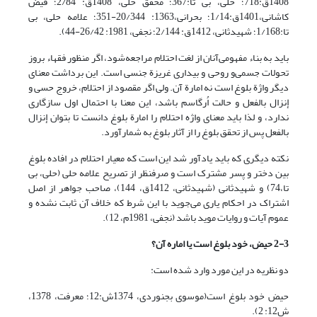
1408ق:718؛ حلّی، بی تا:367؛ محقق حلی، 1408ق: 2/84؛ فیض
کاشانی،1401ق:1/14؛ بحرانی،1363: 20/344-351؛ علامه حلی، بی
تا:1/168؛ شهیدثانی، 1412ق: 2/144؛ نجفی، 1981: 26/42-44).
باید به بناء مفهومی‌آنان از لغت احتلام مراجعه‌شود، اگر منظور فقهاء بروز
تحولات جسمی‌و روحی و بیداری غریزة جنسی است. این برداشت معنای
دیگر واژة بلوغ است نه امارة آن. ولی اگر مقصود از احتلام، خروج حسی و
إنزال بالفعل و حالت اُرگاسم باشد، این معنا با ‌احتمال اول‌ سازگاری
ندارد، و لذا باید معنای واژه احتلام را امارة بلوغ دانست تا بتوان إنزال
بالفعل پس از تحقق بلوغ را از آثار بلوغ به شمار‌آورد.
نکته دیگری که باید یادآور شد این است که معیار احتلام در افاده بلوغ
بین دختر و پسر مشترک است و صرفنظر از تصریح علامه حلی (حلی، بی
تا،74) و شهیدثانی (شهیدثانی، 1412ق، 144)، صاحب جواهر از اصل
اشتراک در احکام یاری می‌‌جوید با این شرط که خلاف آن ثابت نشده و
عموم آیات و روایات موید باشد (نجفی، 1981م، 12).
2-3 حیض‌، خود بلوغ است یا اماره آن؟
دو نظریه در این مورد وارد شده است:
حیض خود بلوغ است(موسوی بجنوردی، 1374ش:12؛ معرفت، 1378،
ش12: 2).