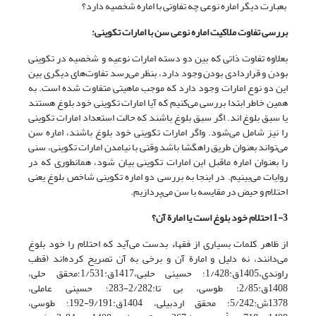
بعبارت دیگر اماره نوعی چه تفاوتی با اماره شخصیه دارد؟
بررسی تفاوت ملاکیت اماره نوعی سن با امارات تکوینی:
بعلاوه تفاوت ذاتی که بین دو دسته امارات نوعیه و شخصیه در تکوینی
بودن و قراردادی بودن وجود دارد، بنظر می‌‌رسد تفاوت‌‌های دیگری بین
این دو نوع امارات وجود دارد که موجب ماهیتی متفاوت شده است. به
همین خاطر ابتدا بررسی می‌‌کنیم که آیا امارات تکوینی خود بلوغ هستند
یا سبق بلوغ اند. اگر سبق بلوغ باشند که حالت استعداد امارات تکوینی
را نیز شامل می‌شود. واگر امارات تکوینی خود بلوغ باشند، اماره سن
می‌‌تواند بعنوان طریق راهگشا باشد وقتی با نیامدن امارات تکوینی، سنی
را بعنوان اماره ماقبل این امارات تکوینی بیان شود، همانطوری که در
روایات می‌‌بینیم. در اینجا به بررسی دو اماره تکوینی شاخص بلوغ یعنی
احتلام و حیض در مقایسه با سن می‌‌پردازیم.
1-3 احتلام خود بلوغ است یا امارة آن؟
از ظاهر کلمات بسیاری از فقهاء بدست می‌آید که احتلام را خود بلوغ
می‌دانند، نه دلیل و امارة آن و برخی به آن تصریح کرده‌اند (قطب
راوندی،1405ق:1/428؛ حسینی حلبی،1417ق:1/531؛محقق حلی،
1408ق:2/85؛ طوسی، بی تا:2/282-283؛ حسینی عاملی،
1378ش:5/242؛ محقق اردبیلی، 1404ق:9/191-192؛ طوسی،