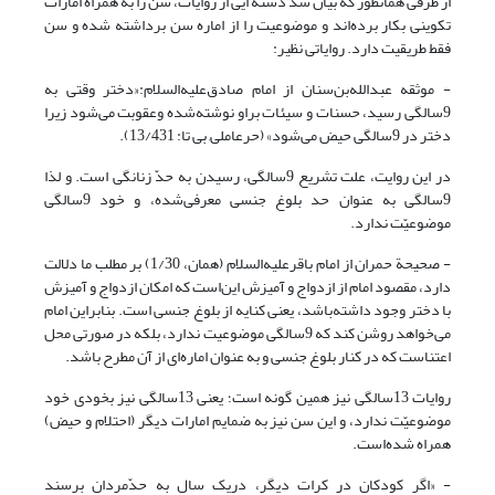
از طرفی همانطور که بیان شد دسته ایی از روایات، سن را به همراه امارات
تکوینی بکار برده‌اند و موضوعیت را از اماره سن برداشته شده و سن
فقط طریقیت دارد. روایاتی نظیر:
- موثقه عبدالله‌بن‌سنان از امام صادق‌علیه‌السلام:«دختر وقتی به
9سالگی رسید، حسنات و سیئات براو نوشته‌شده وعقوبت می‌شود زیرا
دختر در 9سالگی حیض می‌شود» (حرعاملی, بی تا: 13/431).
در این روایت، علت تشریع 9سالگی، رسیدن به حدّ زنانگی است. و لذا
9سالگی به عنوان حد بلوغ جنسی معرفی‌شده، و خود 9سالگی
موضوعیّت ندارد.
- صحیحة حمران از امام باقرعلیه‌السلام (همان، 1/30) بر مطلب ما دلالت
دارد، مقصود امام از ازدواج و آمیزش این‌است‌ که امکان ازدواج و آمیزش
با دختر وجود داشته‌باشد، یعنی کنایه از بلوغ جنسی است. بنابراین امام
می‌خواهد روشن کند که 9سالگی موضوعیت ندارد، بلکه در صورتی محل
اعتناست که در کنار بلوغ جنسی و به عنوان اماره‌ای از آن مطرح باشد.
روایات 13سالگی نیز همین گونه است؛ یعنی 13سالگی نیز بخودی خود
موضوعیّت ندارد، و این سن نیز به ضمایم امارات دیگر (احتلام و حیض)
همراه شده‌است.
- «اگر کودکان در کرات دیگر، دریک سال به حدّمردان برسند