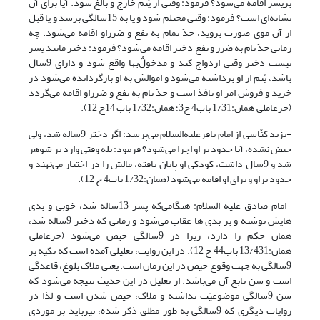
برپسر اقامه می‌شود؟ فرمود: وقتی از یُتم خارج و بالغ شود. آیا برای آن
نشانه‌ای است؟ فرمود: وقتی محتلم شود و یا به 15سالگی برسد و یا قبل
از آن موی صورت بروید، حدّ تمام به نفع و ضرراو اقامه می‌شود. چه
زمانی حدّ تام به ضرر و نفع دختر اقامه می‌شود؟ فرمود: دختر مانند پسر
نیست دختر وقتی ازدواج کند و مدخولٌ‌بها واقع شود و دارای 9سال
باشد، یُتم از او برداشته می‌شود و اموالش به او بازگردانده می‌شود در
خرید و فروش امر او نافذ است و حدّ تام به نفع و ضرراو اقامه می‌گردد
(حرعاملی, همان:1/31 باب4 ح3؛ همان:1/32 باب 14ح 12).
-یزید کنّاسی از امام باقر‌علیه‌السلام می‌پرسد: اگر دختر 9ساله شد، ولی
حیض نشده، آیا حدود بر او اجرا می‌شود؟ فرمود: بله وقتی وارد بر شوهر
شد و 9سال داشت، کودکی او پایان یافته، مالش را در اختیار می‌نهند و
حدود براو و برای او اقامه می‌شود (همان:1/32 باب4 ح 12).
-امام صادق علیه السلام: هنگامی‌که پسر 13ساله شد، خوبی و بدی
هایش نوشته و بر بدی ها عقاب می‌شود و زمانی که دختر 9ساله شد،
همان حکم را دارد، زیرا در 9سالگی حیض می‌شود (حرعاملی,
همان:13/431 باب44 ح 12). در این روایت، تعلیلی آمده است که تکیه بر
9سالگی به جهت وقوع حیض در این زمان است. یعنی ملاک بلوغ، قاعدگی
است و سن تابع آن می‌باشد. از تعلیل در این حدیث نتیجه‌ می‌شود که
سن 9سالگی موضوعیّت نداشته و ملاک، حیض شدن است و لذا در
روایات دیگری که 9سالگی به طور مطلق ذکر شده، نیزباید بر موردی