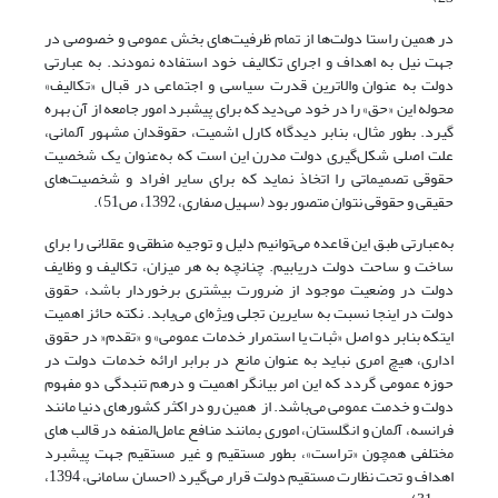
در همین راستا دولت‌ها از تمام ظرفیت‌های بخش عمومی و خصوصی در
جهت نیل به اهداف و اجرای تکالیف خود استفاده نمودند. به عبارتی
دولت به عنوان والاترین قدرت سیاسی و اجتماعی در قبال «تکالیف»
محوله این «حق» را در خود می‌دید که برای پیشبرد امور جامعه از آن بهره
گیرد. بطور مثال، بنابر دیدگاه کارل اشمیت، حقوقدان مشهور آلمانی،
علت اصلی شکل‌گیری دولت مدرن این است که به‌عنوان یک شخصیت
حقوقی تصمیماتی را اتخاذ نماید که برای سایر افراد و شخصیت‌های
حقیقی و حقوقی نتوان متصور بود (سهیل صفاری، 1392، ص51).
به‌عبارتی طبق این قاعده می‌توانیم دلیل و توجیه منطقی و عقلانی را برای
ساخت و ساحت دولت دریابیم. چنانچه به هر میزان، تکالیف و وظایف
دولت در وضعیت موجود از ضرورت بیشتری برخوردار باشد، حقوق
دولت در اینجا نسبت به سایرین تجلی ویژه‌ای می‌یابد. نکته حائز اهمیت
ایتکه بنابر دو اصل «ثبات یا استمرار خدمات عمومی» و «تقدم« در حقوق
اداری، هیچ امری نباید به عنوان مانع در برابر ارائه خدمات دولت در
حوزه عمومی گردد که این امر بیانگر اهمیت و درهم تنبدگی دو مفهوم
دولت و خدمت عمومی می‌باشد. از همین رو در اکثر کشورهای دنیا مانند
فرانسه، آلمان و انگلستان، اموری بمانند منافع عامل‌المنفه در قالب ‌های
مختلفی همچون «تراست»، بطور مستقیم و غیر مستقیم جهت پیشبرد
اهداف و تحت نظارت مستقیم دولت قرار می‌گیرد (احسان سامانی، 1394،