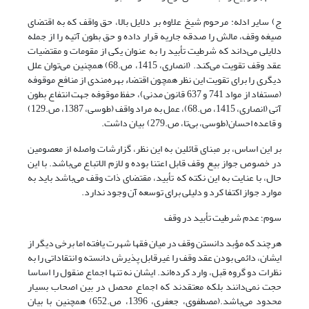
ج) سایر ادله: مرحوم شیخ علاوه بر دلایل بالا، حق واقف که به اقتضای
صیغه وقف، مالش را صدقه جاریه قرار داده و حق بطون آتیه را از جمله
دلایلی می‌داند که شرطیت تأبید را به عنوان یکی از مقومات و مقتضیات
عقد وقف تقویت می‌کند. (انصاری، 1415، ص.68) همچنین می‌توان علل
دیگری را برای تقویت این نظر همچون اقتضاء بهره‌مندی از منافع موقوفه
(مستفاد از مواد 741 و 637 قانون مدنی)، حفظ موقوفه جهت انتفاع بطون
آتی (انصاری، 1415، ص.68)، عمل به مراد واقف (طوسی، 1387، ص.129)
و قاعده احسان(طوسی، بی‌تا، ص.279) بیان داشت.
بر این اساس، بر مبنای قائلین به این نظر، گزارشات واصله از معصومین
در خصوص جواز بیع وقف قابل اعتنا بوده و لازم الاتباع می‌باشد. با این
حال، با عنایت به این نکته که تأبید، مقتضای ذات وقف می‌باشد باید به
موارد جواز اکتفا کرد و دلیلی برای توسعه آن وجود ندارد.
سوم؛ عدم شرطیت تأبید در وقف
هرچند که مؤبد دانستن وقف در میان فقها شهرت یافته اما برخی دیگر از
ایشان، دائمی بودن عقد وقف را غیرقابل پذیرش دانسته و انتقاداتی را به
نظرات دو گروه قبل، وارد کرده‌اند. ایشان نه تنها اجماع منقول را اساسا
حجت نمی‌دانند بلکه معتقدند که اجماع محصل در بین اصحاب بسیار
محدود می‌باشد.(مصطفوی، جعفری، 1396، ص.652) همچنین با بیان