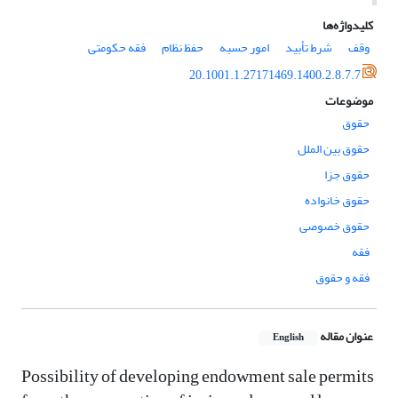
کلیدواژه‌ها
وقف
شرط تأبید
امور حسبه
حفظ نظام
فقه حکومتی
20.1001.1.27171469.1400.2.8.7.7
موضوعات
حقوق
حقوق بین الملل
حقوق جزا
حقوق خانواده
حقوق خصوصی
فقه
فقه و حقوق
عنوان مقاله
English
Possibility of developing endowment sale permits