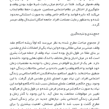
وقف هموار می‌کند. فلذا در تزاحم میان رعایت شرط مؤبد بودن وقف و
جلوگیری از اختلال در نظام اجتماعی مسلمین، ضرورت حفظ نظام ایجاب
می‌کند که دایره قواعد و احکام خاص وقف به صورت استثنائی محدود
شده و به منظور رعایت مصلحت افراد جامعه امکان استبدال وقف میسر
گردد.
جمع‌بندی و نتیجه‌گیری
از مجموع مباحث مطرح شده به نظر می‌رسد که اولاً ریشه احکام عقد
وقف، مبتنی بر مبانی عقلانی بوده و این نهاد یکی از امضائات شارع مقدس
بر بنای عقلا در طول تاریخ بوده است. نهاد وقف از جمله میراث بشری
است که در میان ادیان و ملل مختلف با اندک تفاوت‌هایی وجود داشته و
دارد. هر یک از ادیان و اقوام در بستر زمان، با توجه به مقتضیات زمان
خود قواعد و احکام وقف را تغییر داده و بر اساس ملاحظات زندگی خود
منطبق ساخته‌اند. با ظهور اسلام و سایه افکندن احکام اسلامی بر زندگی
اجتماعی افراد، این نهاد مورد امضای شارع مقدس قرار گرفت. با این
وجود، روح حاکم بر فقاهت علمای مسلمان سبب شد تا احکام و قواعد این
نهاد به صورت حکم شرعی و منجز فرض شده و در طول زمان از هرگونه
تغییر در موقوفات ممانعت به عمل آید. با این وجود با گذر زمان و
گسترش زندگی اجتماعی بشر، نیازهای جدید در برابر زندگی انسان
مطرح گشت و سبب شد تا فقهای مسلمان، اهمیت بیشتری را برای
ملاحظات اجتماعی قائل شوند. از همین رو، فقه فردی به تدریج به سمت