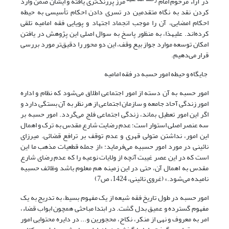
در آراء مرحوم امام
مرز پررنگ‌تری یافته و ایشان ضمن وارد
کردن نقد به نگاه متقدمین در تسری دادن احکام تأسیسی به حیطه
احکام امضایی، آن را موجب انجماد اجتهاد و پویایی فقه امامیه تلقی
کرده‌اند. علیهذا، به منظور پاسخ به سوال اصلی این پژوهش در یافتن
امکان توسعه موارد جواز بیع وقف، این دو محور را دقیق‌تر مورد بررسی
قرار می‌دهیم.
جایگاه و حیطه امور حسبه در فقه امامیه
امور حسبه به آن دسته از امور اجتماعی اطلاق می‌شود که نظام و اداره
امور زندگی آحاد جامعه و سازمان اجتماعی از هر نظر به آن بستگی دارد و
اگر این امور تعطیل بماند، زندگی اجتماعی فلج می‌گردد. امور حسبه بر
سه عنصر اصلی استوار است؛ عدم رضایت شارع مقدس به ترک و اهمال
این امور، نداشتن متولی قهری و عدم توقف بر ترافع قضائی. میرزای
نائینی در مورد امور حسبیه می‌فرماید: «از جمله قطعیات مذهب ما این
است که در این عصر غیبت آنچه از ولایات نوعیه را که عدم رضای شارع
مقدس به اهمال آن، حتی در این زمینه هم معلوم باشد وظائف حسبیه
نامیده می‌شود.» (غروی نائینی، 1424، ص7)
امور حسبه در طول تاریخ فقه شیعه از یک مفهوم بسیط، به تدریج به یک
مفهوم گسترده و عمیق بدل گشت. در ابتدا مباحثی همچون ابواب قضاء،
امر به معروف و نهی از منکر، نکاح، محجورین و... در دایره محتوایی امور