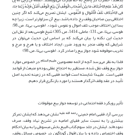
کَانَ قَدْ عَلِمَ الِاخْتِلَافَ مَا بَیْنَ أَصْحَابِ الْوَقْفِ أَنَّ بَیْعَ‌ الْوَقْفِ أَمْثَلُ فَإِنَّهُ رُبَّمَا جَاءَ
فِی الِاخْتِلَافِ تَلَفُ الْأَمْوَالِ وَ النُّفُوسِ. ایشان تصریح می‌کند که اگر چنین
اختلافی بین صاحبان وقف رخ داده باشد، بیع آن سزاوارتر است، زیرا چه
بسا این اختلاف موجب تلف اموال و نفوس شود». (طوسی، بی‌تا، ص.98؛
طوسی، بی‌تا، ص.131؛ عاملی، 1414، ص.305) شیخ طوسی بعد از نقل این
حدیث این نکته را بیان می‌کند که بر اساس این حدیث می‌توان در
شرایطی که وقف منجر به ورود ضرر، ایجاد اختلاف و یا هرج و مرج و
تخریب موقوفه شود جواز بیع را صادر کرد. (طوسی، بی‌تا، ص.98)
علیهم السلام
فلذا به نظر می‌رسد آنچه از ائمه معصومین
در خصوص موارد
جواز بیع وقف نقل شده، مستظهر به احتجاج عقلی بوده و منبعث از قواعد
فقهی است. علیهذا شایسته است قواعد فقهی که در زمینه تحدید اصل
تأبید در عقد وقف اثرگذار هستند را مورد بازنگری قرار دهیم.
تأثیر رویکرد فقه اجتماعی در توسعه جواز بیع موقوفات
رحمه الله علیه
بررسی آراء فقهی امام خمینی
نشان می‌دهد که ایشان تمرکز
بیشتری را به نسبت سایر فقهای امامیه در تشریح نهاد وقف، صرف
نموده‌اند. ایشان در جلد سوم کتاب ‌البیع بخش مبسوطی را به بیان احکام
وقف اختصاص داده و با بیان اقوال گوناگون در خصوص مسائل وقف،