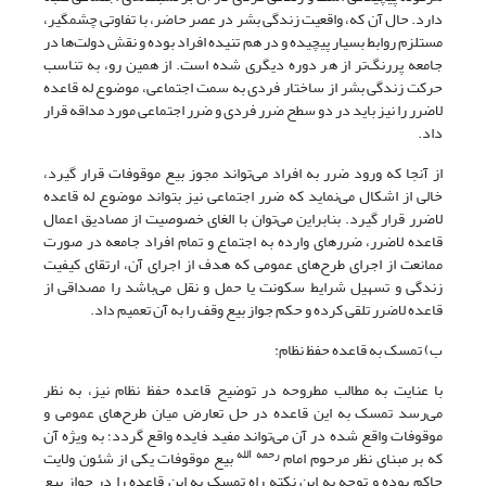
دارد. حال آن که، واقعیت زندگی بشر در عصر حاضر، با تفاوتی چشمگیر،
مستلزم روابط بسیار پیچیده و در هم تنیده افراد بوده و نقش دولت‌ها در
جامعه پررنگ‌تر از هر دوره دیگری شده است. از همین رو، به تناسب
حرکت زندگی بشر از ساختار فردی به سمت اجتماعی، موضوع له قاعده
لاضرر را نیز باید در دو سطح ضرر فردی و ضرر اجتماعی مورد مداقه قرار
داد.
از آنجا که ورود ضرر به افراد می‌تواند مجوز بیع موقوفات قرار گیرد،
خالی از اشکال می‌نماید که ضرر اجتماعی نیز بتواند موضوع له قاعده
لاضرر قرار گیرد. بنابراین می‌توان با الغای خصوصیت از مصادیق اعمال
قاعده لاضرر، ضررهای وارده به اجتماع و تمام افراد جامعه در صورت
ممانعت از اجرای طرح‌های عمومی که هدف از اجرای آن، ارتقای کیفیت
زندگی و تسهیل شرایط سکونت یا حمل و نقل می‌باشد را مصداقی از
قاعده لاضرر تلقی کرده و حکم جواز بیع وقف را به آن تعمیم داد.
ب) تمسک به قاعده حفظ نظام:
با عنایت به مطالب مطروحه در توضیح قاعده حفظ نظام نیز، به نظر
می‌رسد تمسک به این قاعده در حل تعارض میان طرح‌های عمومی و
موقوفات واقع شده در آن می‌تواند مفید فایده واقع گردد؛ به ویژه آن
رحمه الله
که بر مبنای نظر مرحوم امام
بیع موقوفات یکی از شئون ولایت
حاکم بوده و توجه به این نکته راه تمسک به این قاعده را در جواز بیع