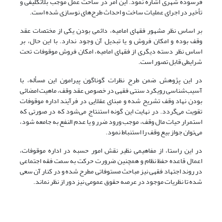
فرسوده شهری اشاره نمود. این امر در ساحت عمل موجب بلاتکلیفی و
تأخیر در اجرای عملیات ساخت و احداث طرح‌های نوسازی شده است.
بر اساس نظر مشهور فقهای امامیه، دائمی بودن یکی از مختصات عقد
وقف بوده و امکان فروش و یا تبدیل آن وجود ندارد. با این حال، بر
اساس نظر دسته دیگری از فقهای امامیه، امکان فروش موقوفات تحت
شرایطی قابل تصور است.
در این پژوهش ضمن طرح نظرات گوناگون پیرامون این مسأله، با
آسیب‌شناسی رویکرد سنتی فقهی در خصوص عقد وقف، ماهیت امضائی
بودن نهاد وقف تشریح شده و مبنای عقلایی در فرآیند اداره موقوفات
تقویت می‌گردد. در نهایت این گونه استنتاج می‌شود که در صورتی که
استمرار حیات مال وقف، موجب ورود ضرر و یا عدم النفع به جامعه شود،
می‌توان جواز بیع وقف را استنباط نمود.
در این راستا، از مفاهیمی نظیر نقش امور حسبه در اداره موقوفات،
اعمال قاعده حفظ نظام و همچنین ضرورت حرکت به سمت فقه اجتماعی
در روند اجتهاد فقهی نیز مباحث مستوفاتی مطرح شده و در کنار آن سعی
شده تا نظریات موجود در عرصه حقوق عمومی نیز دور از نظر نماند.