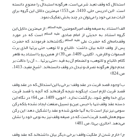
استدلال که وقف تعبد شرعی است، هرگونه استبدال را ممنوع دانسته
است. (ابن ادریس حلی، 1410، ص.153) مهمترین دلائل این گروه برای
اثبات مدعی خود را می‌توان در چند بخش تفکیک نمود.
علیه السلام
الف) استناد به صیغه وقف امیرالمومنین
؛ از مهمترین دلایل این
علیه السلام
گروه استناد به حدیثی از امام صادق
است که در مورد
علیه السلام
وقف‌نامه‌ای که حضرت علی
نگاشته‌اند فرمودند که حضرت
پس از وقف خانه بیان داشت: «لاتباع و لا توهب حتی یرثها الذی یرث
السموات و الارض». (کلینی، 1409، ص.39) از همین رو با استناد به ظاهر
کلام «لاتباع و لاتوهب» و انضمام آن به قید «حتی یرثها...» آن را دلالت بر
عدم جواز هرگونه تصرف و تبدل در وقف دانسته‌اند. (شیخ مفید، 1413،
ص.824)
ب) وجود قصد قربت در عقد وقف؛ برخی با این استدلال که در عقد وقف
قصد قربت لازم است، اینگونه نتیجه‌ گرفته‌اند که آنچه با قصد قربت
برای خدا واقع شود، بازگشت ندارد. (خویی، 1409، ص.64) در نگاه این
دسته عقد وقف تنها با حبس عین و تسبیل منفعت ایجاد نشده بلکه رکن
سومی نیز نیاز است تا به آنها ملحق شده و عقد را تشکیل دهد؛ این رکن
سوم همان قصد قربت است که در صیغه وقف نیز به نوعی خود را نشان
می‌دهد. (حائری، بی‌تا، ص.481)
ج) خارج شدن از ملکیت واقف؛ برخی دیگر بیان داشته‌اند که عقد وقف