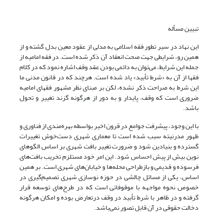
تبیین مسأله
این نهاد در سیر تطور فقه اسلامی به مدلی از عقود معین بدل گشته و از
همین رو، شرایطی جهت صحت انعقاد آن ذکر شده است. در فقه امامیه از
جمله این شرایط، می‌توان به دائمی بودن عقد وقف اشاره نمود که در کلام
فقها از آن به «شرط تأبید» یاد شده است. هرچند که در قانون مدنی ما
این شرط به صراحت ذکر نشده، لکن بر مبنای نظر مشهور فقهای امامیه
ضروری است که وقف، پایدار و به دور از هرگونه گزند تغییر و تحول
باشد.
با این وجود، پیشرفت جوامع در قرون اخیر بواسطه بهره‌مندی از فناوری و
ظهور مدرنیته سبب شده است تا معماری شهری دست‌خوش تغییرات
گسترده و بنیادین شود و ضرورت تغییر بافت شهری بر اساس الگوهای
نوین بیش از پیش احساس شود. این امر خود مستلزم تخریب بافت‌های
فرسوده و قدیمی و بازطراحی محله‌ها و خیابان‌های شهری است. بر همین
اساس، یکی از مسائل چالشی در حوزه نوسازی شهری تصمیم‌گیری در
خصوص نحوه مواجهه با موقوفاتی است که در طرح‌های توسعه قرار
گرفته و در ظاهر با شرط تأبید در وقف درتعارض بوده و امکان هرگونه
دخالت حقوقی در آن قابل تصور نمی‌باشد.