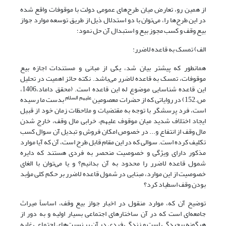
از همین رو، تعارض میان طرح‌های عمومی دولت‌ با موقوفات واقع شده
در این طرح‌ها را، می‌توان با دو استدلال ذیل از طریق توسعه موارد جواز
بیع وقف و کسب مجوز بیع و استبدال آن حل نمود؛
الف) تمسک به قاعده لاضرر:
همانطور که پیشتر بیان شد، یکی از مبانی و مستندات اجازه بیع
موقوفات، تمسک به قاعده لاضرر می‌باشد. نکته‌ حائز اهمیت در تحلیل
این قاعده شناسایی موضوع له این قاعده است. (محقق داماد،1406،
علیهم السلام
ص.152) در روایاتی که از حضرات معصومین
بدست ما رسیده
است، فرد پرسشگر با توجه به مقتضیات و ملاحظات زمان خود از قبیل
ایجاد اختلاف شدید میان موقوف علیهم، خرابی مال وقف، خارج شدن
مال وقف از انتفاع و... در خصوص امکان فروش و تبدیل آن سوال کسب
تکلیف کرده است. سوالی که در این مقام قابل طرح است، آن که آیا موارد
مذکور دارای ویژگی و خصوصیت منحصر به فردی هستند که دایره
شمول قاعده لاضرر را محدود به آن بدانیم؟ و یا می‌توان با الغای
خصوصیت از این موارد، مبنایی در شمول قاعده لاضرر بر حکم کلی مؤبد
بودن وقف اسطیاد کرد؟
توضیح آن که، موارد منقول در اخبار جواز بیع وقف، اساساً میراث
جامعه‌ای است که در آن ساختارهای اجتماعی بسیار اولیه و به دور از
هرگونه پیچیدگی است و زندگی فردی در آن بر نسبت‌های اجتماعی غلبه