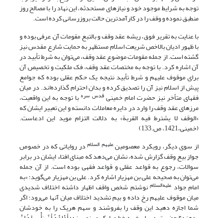
توجه به شرایط موجود خود و نیازهای مستحدثه، این نهاد را با مصالح روز
منطبق نموده و وقف را در کارآمدترین حالت بروزرسانی کرده است.
با عنایت به تقریر فوق، ریشه عقد وقف و بالتبع مقومات آن عرفی بوده و
با ظهور ادیان بالاخص شریعت اسلام مستظهر به حمایت شارع مقدس نیز
گشته است. از جمله مقومات موضوع عقد وقف، می‌‌توان به شرط تأبید در
آن اشاره کرد. با توجه به مختصات عقد وقف، فک ملکیت و تخصیص آن
برای موقوف علیهم و شرط تأبید نتیجه یک حکم عقلی بوده که جوامع
پیش از اسلام نیز آن را تصدیق کرده و بدان احترام گذارده‌اند. در میان
قدس سره
فقهای متأخر نیز حضرت امام خمینی
با توجه به این واقعیت،
مرزهای عقد وقف را وارد در دایره معاملات دانسته و این تعبیر ایشان که
«الوقف لا یشترط فیه القربة» به دلالت التزام موید این ادعاست.
(خمینی،1421، ص.133)
علیهم السلام
از سوی دیگر، رویکرد معصومین
در روایاتی که در خصوص
جواز بیع وقف گزارش شده، نشان می‌دهد که مبنای افتاء ایشان در برابر
سوالات، رجوع به قواعد عقلی و قواعد فقهی بوده است. از آن جمله
می‌توان به صحیحه علی بن مهزیار اشاره کرد. علی بن مهزیار می‌گوید: «به
علیه‌السلام
امام جواد
نوشتم شخص واقف اظهار داشته اختلاف شدیدی
میان موقوف علیهم رخ داده و بیم تشدید اختلاف میان آنها می‌رود؛ اگر
شما اجازه دهید این وقف را بفروشند و سهم هریک را به خودشان
بدهند؟ حضرت در پاسخ به خط مبارک می‌نویسند: أَعْلِمْهُ أَنَّ رَأْیِی لَهُ إِنْ