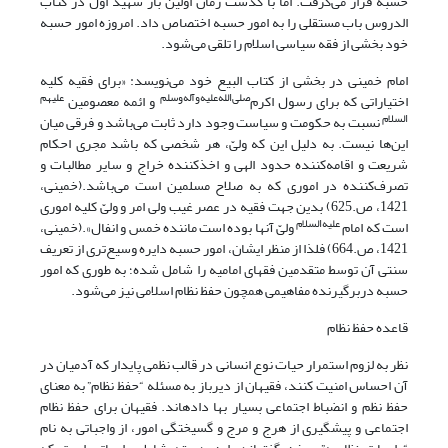
حسبه قرار می‌گرفت. اما با گذشت زمان اولین بار شهید اول در کتاب
الدروس باب مستقلی را به امور حسبه اختصاص داد. امروزه امور حسبه
خود بخشی از فقه سیاسی اسلام را تلقی می‌شود.
امام خمینی در بخشی از کتاب البیع خود می‌نویسد: «برای فقیه کلیه
صلی‌الله‌علیه‌و‌آله‌و‌سلم
علیهم
اختیاراتی که برای رسول اکرم‌
و ائمه معصومین
السلام
نسبت به حکومت و سیاست وجود دارد ثابت می‌باشد و فرقی میان
این‌ها نیست. به دلیل این که ولیّ، هر شخصی که باشد مجری احکام
شریعت و اقامه‌کننده حدود الهی و اخذ‌کننده خراج و سایر مطالبات و
تصرف‌کننده در اموری که به صلاح مسلمین است می‌باشد.(خمینی،
1421، ص.625) بدین جهت فقیه در عصر غیب ولی امر و ولیّ کلیه اموری
علیه‌السلام
است که امام
ولیّ آنها بوده است ماننده خمس و انفال».(خمینی،
1421، ص.664) فلذا از منظر ایشان، امور حسبه دایره وسیع‌تری از تعریف
سنتی آن توسط متقدمین فقهای امامیه را شامل شده؛ به طوری که امور
حسبه دربرگیرنده مفاهیمی همچون حفظ نظام اسلامی نیز می‌شود.
قاعده حفظ نظام
نظر به لزوم استمرار حیات نوع انسانی در قالب نظمی پایدار که آدمیان در
آن احساس امنیت کنند، فقیهان از دیرباز به مسئله “حفظ نظام” به معنای
حفظ نظم و انضباط اجتماعی بسیار بها داده­اند. فقیهان برای حفظ نظام
اجتماعی و پیشگیری از هرج و مرج و گسیختگی امور، از واجباتی به نام