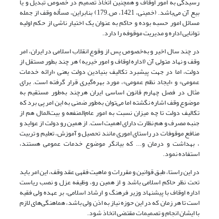
رسیدگی به امور اوقاف و همچنین اتخاذ تصمیم در خصوص تبدیل و یا
بیع آن می‌باشد. (خمینی، 1421، ص.179) بنابراین، مسأله وقف از جمله
مسائل امور حسبه بوده و حاکم به عنوان یک اختیار ناشی از حکم اولیه
توانایی اداره و مدیریت موقوفه را دارد.
در چند سال اخیر و به‌خصوص پس از وقوع انقلاب اسلامی در ایران، امر
وقف و نهاد متولی آن (اداره اوقاف و امور خیریه) هر چند بطور مستقل از
دولت، اما در جهت پیشبرد تکالیف بنیادین دولت یعنی «ارائه خدمات
عمومی» و «ایجاد نظم عمومی»، مورد بهره‌گیری قرار گرفته است. برای
مثال در فصل چهارم قانون اساسی ایران هرچند به‌طور مستقیم به
موضوع وقف اشاره نگشته اما می‌توان به‌طور ضمنی به این امر پی برد که
تکالیف دولت تا چه میزان نسبت به امور عام‌المنفعه و بیت‌المال هم از
جنبه مصرف و هم نظارت دارای اهمیت است. از همین رو دولت از عواید و
منافع موقوفات در راستای اموری مانند تحصیل و آموزش، تعلیم و تربیت
، بهداشت و درمان و... که بیانگر موضوع خدمات عمومی هستند،
استفاده نمود.
در این راستا، طبق قوانین و مقررات و ماهیت فقهی عقد وقف، این امر باید
تحت نظر حاکم اسلامی باشد و از همین رو، وظیفه عزل و نصب ریاست
اداره اوقاف با پیشنهاد وزیر فرهنگ و ارشاد اسلامی، بر عهده ولی فقیه
است تا هر زمان که در این حوزه نیاز به اذن ولی باشد، هماهنگی‌های لازم
با ایشان انجام و تصمیمات مقتضی اتخاذ شود.