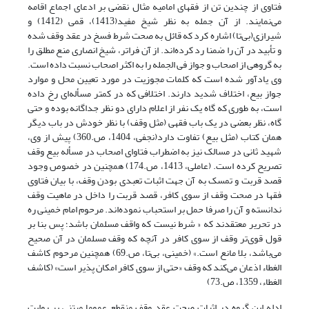
فتاوی از چندین تن از فقهای امامیه مثال نقضی بر ادعای اجماع اقامه
می‌نمایند. از آن جمله به نظر شیخ مفید(1413)، قمی (1412) و
شیرازی(بی‌تا) اشاره کرد که قائل به صحت شرط فسخ در عقد وقف شده‌
و تأبید در آن را ضمنا رد کرده‌اند. از آن فراتر، شیخ انصاری منع مطلق را
به گروهی از اصحاب و جواز فی الجمله را به اکثر اصحاب نسبت داده است.
وی یادآور شده است که کلمات مجوزیت در مورد تعیین محل و موارد
جواز بیع، اختلاف شدید دارند. اختلافی که در کمتر مسأله‌ای رخ داده
است، به طوری که گاه یک نفر از اعلام دارای دو نظر جداگانه بوده و حتی
گاه، نظر بعضی در یک باب فقهی (مثل وقف) با نظر خودش در باب دیگر
همان کتاب (مثل بیع) تفاوت دارد(نجفی، 1404، ص.360) پیش از وی،
شهید ثانی در مسالک نیز به اضطراب فتاوای اصحاب در مسأله بیع وقف
تصریح کرده است. (عاملی، 1413، ص.174) همچنین در خصوص وجود
قصد قربت و تمسک به آن جهت اثبات تعبدی بودن وقف، با بیان فتاوی
فقها در صحت وقف از سوی کافر، قصد قربت را داخل در ماهیت وقف
ندانسته و آن را صرفا حمل بر استحباب نموده‌اند. مرحوم امام خمینی ره
در تحریر معتقدند که « شرط نیست که واقف مسلمان باشد؛ پس بنا بر
قول قوی‌تر وقف از سوی کافر در آنچه که وقف مسلمان در آن صحیح
می‌باشد، بلا مانع است.» (خمینی، بی‌تا، ص.69) همچنین مرحوم کاشف
الغطاء اذعان می‌کند که وقف «حتی از سوی کافر امکان پذیر است» (کاشف
الغطاء، 1359، ص.73)
ادله این گروه در اثبات صحت عقد وقف منقطع عموما مبتنی بر روایت