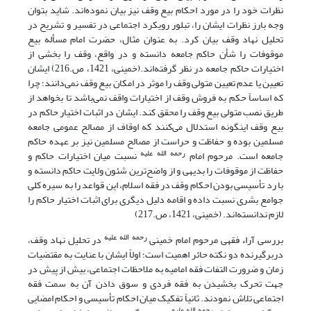
نظرات خود را در مورد احکام بیع وقف نیز بیان نموده‌اند. شاید بتوان
وجه بارز نظرات ایشان را، تبلور رویکرد اجتماعی در تفسیر و تشریح در
تحلیل نهاد وقف بیان کرد. به عنوان مثال، حضرت امام مسأله بیع
موقوفات را شأن حاکم جامعه دانسته و در واقع، وقف را بخشی از
اختیارات حاکم جامعه در نظر گرفته‌اند.(خمینی، 1421، ص.216) ایشان
تعیین یا عدم تعیین متولی وقف را موثر در امکان بیع وقف نمی‌‌دانند؛ چرا
که اساساً حکم به فروش وقف از اختیارات واقف نمی‌باشد تا بخواهد از
طریق نصب متولی بیع وقف را محقق کند. ایشان در اثبات اختیار حاکم در
بیع وقف اینگونه استدلال می‌کنند که اوقاف از مصالح عمومی جامعه
مسلمین بوده و حفاظت و حراست از مصالح مسلمین نیز بر عهده حاکم
رحمه الله علیه
جامعه است. مرحوم امام
نسبت میان اختیارات حاکم و
حفاظت از موقوفات را بدیهی و از واضح‌ترین شئون ولایت حاکم دانسته و
با رد تأسیسی بودن احکام وقف در فقه اسلام، این قواعد را به سیره کلی
جوامع بشری نسبت داده و اقامه دلیل دیگری برای اثبات اختیار حاکم را
لازم ندانسته‌اند. (خمینی، 1421، ص.217)
رحمه الله علیه
بررسی آراء فقهی مرحوم امام خمینی
در تحلیل نهاد وقف،
دربرگیرنده دو نکته حائر اهمیت است؛ اولاً ایشان با عنایت به مقتضیات
زمان و ضرورت التفات فقه امامیه به ملاحظات اجتماعی، بیش از پیش در
جهت تحرک بخشیدن به فقه فردی و سوق دادن آن به سمت فقه
اجتماعی تلاش نمودند. ثانیاً تفکیک میان احکام تأسیسی و احکام امضایی
رحمه الله علیه