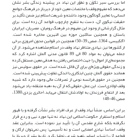
اما بررسی سیر تکوّن و تطوّر این نهاد در پیشینه زندگی بشر نشان
می‌دهد که مفهوم وقف با مختصات معین خود از دیرباز در فرهنگ جوامع
انسانی با تعابیر گوناگون وجود داشته و شریعت اسلام نیز ضمن تأکید بر
حقیقت نیکوی آن، دست به تنقیح چارچوب قواعد آن زده است. برای
مثال گزارشاتی از وجود این مفهوم در فرهنگ رومیان، مصریان، ایرانیان
باستان و همچنین ساکنین حوزه بین النهرین مخابره شده است.
(آلکبیسی، 1364، صص.39-50) همچنین در قوانین مدون امروزی برخی
از کشورها نیز، نهادی متناظر نهاد وقف در اسلام مشاهده می‌شود. از آن
جمله می‌توان به مواد 80 الی 89 قانون مدنی آلمان اشاره کرد که
مجموعه‌ای از اموال را جهت اختصاص یافتن به هدفی معین مستقل کرده
و زندگی حقوقی ویژه‌ای برای آن قائل شده است. در حقوق سوئیس نیز
همانند حقوق آلمان چنین ابتکاری با اندکی تفاوت پیش‌بینی شده است.
همچنین در حقوق فرانسه نوعی از تصرفات مالی وجود دارد که شبیه
وقف اولادی است. این عمل حقوقی که از آن به «هبه متنقله» یاد می‌شود
بعد از انتفاع فرزندان به اولادشان انتقال می‌یابد.(حائری یزدی،1380،
صص.46-48)
بر این اساس، منشأ نهاد وقف از عرف افراد بشر نشأت گرفته و با ظهور
اسلام و استقرار حکومت اسلامی این نهاد نه تنها مورد نهی و ردع قرار
نگرفته بلکه شارع مقدس آن را تأیید نیز نموده است. بنابراین عقد
وقف، اساساً نهادی امضایی است و نه تأسیسی؛ پس نمی‌توان ارکان و
قواعد آن را تنها بر اساس تعبد شرعی تحلیل کرد. تاریخ بشر از دیرباز با