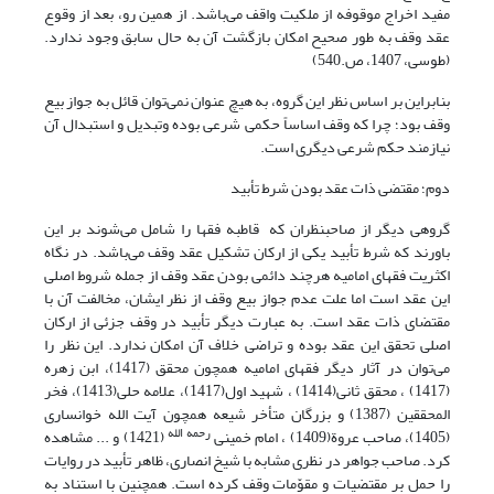
مفید اخراج موقوفه از ملکیت واقف می‌باشد. از همین رو، بعد از وقوع
عقد وقف به طور صحیح امکان بازگشت آن به حال سابق وجود ندارد.
(طوسی، 1407، ص.540)
بنابراین بر اساس نظر این گروه، به هیچ عنوان نمی‌توان قائل به جواز بیع
وقف بود؛ چرا که وقف اساساً حکمی شرعی بوده وتبدیل و استبدال آن
نیازمند حکم شرعی دیگری است.
دوم؛ مقتضی ذات عقد بودن شرط تأبید
گروهی دیگر از صاحبنظران که قاطبه فقها را شامل می‌‎شوند بر این
باورند که شرط تأبید یکی از ارکان تشکیل عقد وقف می‌باشد. در نگاه
اکثریت فقهای امامیه هرچند دائمی بودن عقد وقف از جمله شروط اصلی
این عقد است اما علت عدم جواز بیع وقف از نظر ایشان، مخالفت آن با
مقتضای ذات عقد است. به عبارت دیگر تأبید در وقف جزئی از ارکان
اصلی تحقق این عقد بوده و تراضی خلاف آن امکان ندارد. این نظر را
می‌توان در آثار دیگر فقهای امامیه همچون محقق (1417)، ابن زهره
(1417) ، محقق ثانی(1414) ، شهید اول(1417)، علامه حلی(1413)، فخر
المحققین (1387) و بزرگان متأخر شیعه همچون آیت الله خوانساری
رحمه الله
(1405)، صاحب عروة(1409) ، امام خمینی
(1421) و ... مشاهده
کرد. صاحب جواهر در نظری مشابه با شیخ انصاری، ظاهر تأبید در روایات
را حمل بر مقتضیات و مقوّمات وقف کرده است. همچنین با استناد به