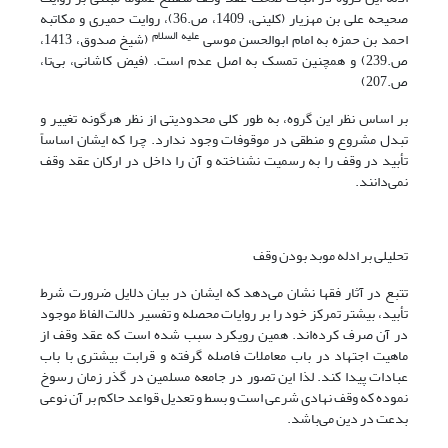
صحیحه علی بن مهزیار (کلینی، 1409، ص.36)، روایت حمیری و مکاتبه
علیه السلام
احمد بن حمزه به امام ابوالحسن موسی
(شیخ صدوق، 1413،
ص.239) و همچنین تمسک به اصل عدم است. (فیض کاشانی، بی‌تا،
ص.207)
بر اساس نظر این گروه، به طور کلی محدودیتی از نظر هرگونه تغییر و
تبدل مشروع و منطقی در موقوفات وجود ندارد. چرا که ایشان اساساً
تأبید در وقف را به رسمیت نشناخته و آن را داخل در ارکان عقد وقف
نمی‌دانند.
تحلیلی بر ادله موبد بودن وقف
تتبع در آثار فقها نشان می‌دهد که ایشان در بیان دلایل ضرورت شرط
تأبید، بیشتر تمرکز خود را بر روایات محصله و تفسیر دلالت الفاظ موجود
در آن صرف کرده‌اند. همین رویکرد سبب شده است که عقد وقف از
ماهیت اجتهاد در باب معاملات فاصله گرفته و قرابت بیشتری با باب
عبادات پیدا کند. لذا این تصور در جامعه مسلمین در گذر زمان رسوخ
نموده که وقف نهادی شرعی است و بسط و تعدیل قواعد حاکم بر آن نوعی
بدعت در دین می‌باشد.