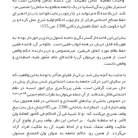
“واجبات نظامیه” سخن گفته­اند. این دسته شامل واجباتی است که
استمرار بقای زندگی انسانها در یک جامعه منظم و به سامان را تضمین می­
کند. این قاعده گاه می­تواند در چارچوب رعایت قواعد باب تزاحم برای
حفظ مصالح اجتماعی فراتر از چارچوب احکام اولیه شرع عمل کرده و بر
آنها حکومت کند.(ملک افضلی اردکانی،1398، ص.115)
بنابراین این قاعده از گستردگی و دامنه شمول زیادی برخوردار بوده؛ به
طوریکه قابل جریان در همه ابواب فقهی است. علاوه بر آن، قاعده فقهی
حفظ نظام مورد اتفاق فریقین، غیرمنصوص و دربردارنده حکم واقعی
است. از همین رو، می‌توان آن را قاعده‌ای عام، متّفق علیه، اصطیادی و
واقعی دانست.
با عنایت به آنچه بیان شد، برخی از فقهای متأخر با توجه به این واقعیت که
در سالهای اخیر حرکت جامعه به سمت اجتماعی‌تر شدن بیش از پیش در
حال سرعت گرفتن است، نقش پررنگ‌تری برای امور حسبه در نظم
قدس سره
اجتماعی قائل شده‌اند. از آن جمله می‌توان به نظرات امام خمینی
در خصوص بخشی از نهادهای اقتصادی و اجتماعی در فقه همچون نهاد
وقف اشاره کرد. (جمالزاده، باباخانی، 1396، ص.85) ایشان ذیل بحث بیع
وقف تصریح می‌کنند که: «و لا شبهة فی أنّ الحاکم فی الأُمور العامّة ولیّ
الأمر، و له سلطنة علیها» . بر اساس این نظر، وقف پس از وقوع آن از
ملکیت واقف منفک شده و از لحاظ تقیید آن به ملکیت افراد آزاد
می‎‌گردد. از همین رو، حاکم جامعه به عنوان ولیّ الممتنع مسئول