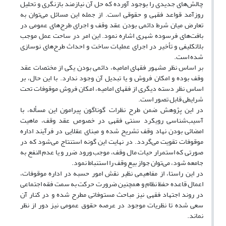
چالش‌های جدیدی را بوجود آورده که حل آن نیازمند بازنگری و تحلیل
روزآمد قواعد فقهی و حقوقی است. از جمله این مسائل می‌توان به
تعارض میان شرط دائمی بودن عقد وقف و اجرای طرح‌های عمومی در
بافت‌های فرسوده شهری اشاره نمود. این امر در ساحت عمل موجب
بلاتکلیفی و تأخیر در اجرای عملیات ساخت و احداث طرح‌های نوسازی
شده است.
بر اساس نظر مشهور فقهای امامیه، دائمی بودن یکی از مختصات عقد
وقف بوده و امکان فروش و یا تبدیل آن وجود ندارد. با این حال، بر
اساس نظر دسته دیگری از فقهای امامیه، امکان فروش موقوفات تحت
شرایطی قابل تصور است.
در این پژوهش ضمن طرح نظرات گوناگون پیرامون این مسأله، با
آسیب‌شناسی رویکرد سنتی فقهی در خصوص عقد وقف، ماهیت
امضائی بودن نهاد وقف تشریح شده و مبنای عقلایی در فرآیند اداره
موقوفات تقویت می‌گردد. در نهایت این گونه استنتاج می‌شود که در
صورتی که استمرار حیات مال وقف، موجب ورود ضرر و یا عدم النفع به
جامعه شود، می‌توان جواز بیع وقف را استنباط نمود.
در این راستا، از مفاهیمی نظیر نقش امور حسبه در اداره موقوفات،
اعمال قاعده حفظ نظام و همچنین ضرورت حرکت به سمت فقه اجتماعی
در روند اجتهاد فقهی نیز مباحث مستوفاتی مطرح شده و در کنار آن
سعی شده تا نظریات موجود در عرصه حقوق عمومی نیز دور از نظر
نماند.