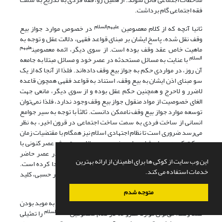
فقه اجتماعی گام برداشت.
علیهم‌السلام
ثانیا آنچه که از کلام معصومین
در خصوص موارد جواز بیع
وقف نقل شده، پاسخ ایشان بر مبنای قواعد فقهی، دلالت عقل و توجه به
علیهم
ماهیت خاص عقد وقف بوده است. از سوی دیگر، ائمه معصومین
السلام
با عنایت به مسائل مستحدثه در عصر خود و مسائل مبتلا به جامعه
آن روز، در مواردی حکم به جواز بیع وقف داده‌اند. فلذا از آنجا که از یک
سو مبنای اذن ایشان به بیع وقف، استناد به قواعد فقهی همچون قاعده
لاضرر و لاحرج و همچنین حکم عقل بوده و از سوی دیگر، مانعی جهت
الغای خصوصیت از مواد منقول جواز بیع وقف وجود ندارد، فلذا نمی‌توان
توسعه موارد جواز بیع وقف ناممکن دانست. ثالثاً با توجه به سیر جوامع
انسانی از ساخت فردی به سمت ساخت اجتماعی در قرون اخیر، به نظر
‌می‌رسد ضروری است تا نظام اجتهادی اسلام نیز همگام با مقتضیات زمان
حرکت کرده و مراد شارع را در خصوص مسائل مستحدثه عصر کنونی با
بهره‌گیری از راهکارهای فقهی کشف کند. از همین رو، در عصر حاضر
این وب سایت از کوکی ها برای اطمینان از ارائه بهترین
جایگاه امور حسبه در ساختار فقاهت نقش پررنگ‌تری پیدا کرده است.
خدمات استفاده می کند.
شاید بتوان اینگونه ادعا کرد که بازتعریف فقه بر محور امور حسبی، کلید
تحقق فقه پویا در دوره فعلی باشد.
متوجه شدم
از مجموع دلایل بیان شده، به نظر می‌رسد که ضمن احترام به موبد بودن
علیهم‌السلام
عقد وقف، می‌توان موارد مطروحه در کلام معصومین
را تمثیلی