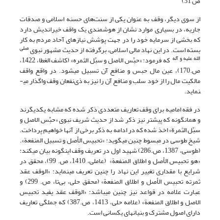
ص 31)
از سوی دیگر، وقف به عنوان یکی از سنت‌های حسنه اسلامی و صدقات
جاریه، در بسیاری موارد نشان از هوشمندی یک واقف خیراندیش دارد
که بخشی از سرمایه خود را در جهت پوشش نیازهای آحاد مردم به کار
صلی
بسته است. در این نهاد مالی اسلامی، برگرفته از حدیث مشهور نبوی
الله علیه و آله
که فرمود: «حبِّس الاصل و سبِّل الثمره» (کاشف الغطا، 1422،
ص.170)، عین مال حبس و منافع آن تسبیل می­شود. در واقع واقف
مالکیت مال را از خود سلب و منافع آن را نیز به ذی‌نفعان وقف واگذار می­
نماید.
در فقه امامیه برای وقف تعاریف متعددی ذکر شده که مشابه یکدیگرند
و همانگونه که پیشتر نیز ذکر شد از حدیث شریف نبوی «حبِّس الاصل و
سبِّل الثمرة» اخذ شده که در ادامه به ذکر برخی از آنها خواهیم پرداخت.
شیخ طوسی در مبسوط چنین می­گوید: «تحبیس الأصل و تسبیل المنفعة».
(طوسی، 1387، ص.286) شهید اول در تعریف وقف اینگونه بیان می­کند:
«هو تحبیس الأصل و اطلاق المنفعة» (عاملی، 1410، ص. 99)، محقق در
شرایع با مقداری تغییر این نهاد را چنین تعریف می­نماید: «الوقف عقد
ثمرته تحبیس الأصل و اطلاق المنفعة» (محقق حلی، بی‌تا، ص. 299) و
عبارت علامه در قواعد نیز چنین می­باشد: «الوقف عقد یفید تحبیس
الاصل و اطلاق المنفعة» (علامه حلی، 1413، ص.387) که جملگی تعاریف
دارای اصول مشترک و بنیان­های یکسانی است.