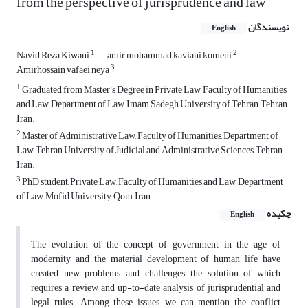
from the perspective of jurisprudence and law
نویسندگان
English
1
2
Navid Reza Kiwani
amir mohammad kaviani komeni
3
Amirhossain vafaei neya
1
Graduated from Master's Degree in Private Law, Faculty of Humanities
and Law, Department of Law, Imam Sadegh University of Tehran, Tehran,
Iran.
2
Master of Administrative Law, Faculty of Humanities, Department of
Law, Tehran University of Judicial and Administrative Sciences, Tehran,
Iran.
3
PhD student, Private Law, Faculty of Humanities and Law, Department
of Law, Mofid University, Qom, Iran.
چکیده
English
The evolution of the concept of government in the age of
modernity and the material development of human life have
created new problems and challenges, the solution of which
requires a review and up-to-date analysis of jurisprudential and
legal rules. Among these issues, we can mention the conflict