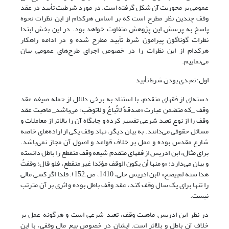
عمومی بر محوریت آن شکل گرفته است. در مورد شرطیت تأبید در عقد
وقف چندین نظر مطرح است که بر اساس هرکدام از این نظرات نحوه
پاسخ به پرسش این پژوهش متفاوت خواهد بود. در این بخش ابتدا
نظرات گوناگون پیرامون شرط تأبید مطرح شده و در ادامه راهکار
هرکدام از این نظرات را در خصوص اجرای طرح‌های عمومی بیان
می‌نماییم.
اول؛ تعبدی بودن شرط تأبید
دسته‌ای از فقهای متقدم، با استناد به برخی دلائل از جمله صیغه عقد
وقف _که متضمن عبارت «صدقهٌ لاتُباعُ و لاتوهَب» می‌باشد_ ماهیت عقد
وقف را از نوع تعبد شرعی تفسیر کرده و جایگاه آن را بالاتر از معاملات و
مسائل حقوقی می‌دانند. به بیان دیگر، نهاد وقف یکی از اراده‌های خاصه
شارع مقدس بوده و عمل بر خلاف قواعد و اصول آن مجاز نمی‌باشد.
برای مثال، ابن ادریس از فقهای متقدم شیعه وقف منقطع را باطل دانسته
و بیان می‌دارد: «و منها أن یکون الوقف مؤبّدا غیر منقطع، فلو قال: وقفتُ
هذا سنة لم یصح» (ابن ادریس حلی، 1410، ص.152). فلذا اگر کسی مالی
را تنها برای یک سال وقف کند، عقد وقف باطل بوده و اثری بر آن مترتب
نیست.
در نظر ابن ادریس ماهیت وقف، تعبد شرعی است و هرگونه عمل بر
خلاف آن باطل و بلااثر است. ایشان در خصوص بیع مال وقفی، با این