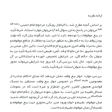
ارائه نظریه
رحمه الله
بر اساس آنچه مطرح شد، با الهام از رویکرد مرحوم امام خمینی
علیه
می‌توان در پاسخ به این سوال که آیا می‌توان موارد استثناء شرط تأبید
در بیع موقوفات را توسعه دارد یا خیر، باید اینگونه بیان کرد که مؤبد
بودن وقف بنا به حکم عقل به منظور حراست و حفاظت از منافع موقوفه و
عمل به مراد واقف امری ضروری و لازم الاتباع است؛ با این حال، مبتنی بر
قاعده مشهور «ما من عامٍ الا و قد خُص» طبیعی است که شرط تأبید نیز به
عنوان یک حکم کلی، در شرایطی تخصیص خورده و استثنائاتی بر آن
عارض شود. حال باید بررسی کرد که بروز چه شرایطی می‌تواند مجوز
بیع موقوفات به عنوان استثناء شرط تأبید باشد.
بررسی موارد جواز بیع وقف نشان می‌دهد که مبنای احکام صادره از
علیهم السلام
معصومین
در خصوص جواز بیع وقف، مستظهر به تمسک
قواعدی همچون لاضرر، لاحرج، اضطرار و غیره است که در عمومات
مسائل فقهیه نیز جاری است. به عنوان نمونه می‌توان از حکم امام جواد
علیه‌السلام
در صحیحه علی بن مهزیار یاد کرد که در آن وجود اختلاف شدید
میان موقوف علیهم و خوف ورود ضرر جانی مجوزی جهت بیع موقوفه و
تقسیم آن میان‌ موقوف‌علیهم شده است.