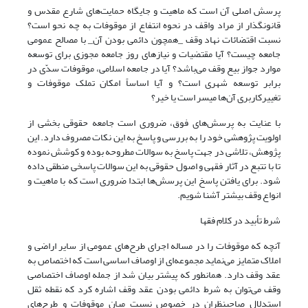
پرسش اصلی آن است که ماهیت و جایگاه حمایت‌های شارع مقدس و
قانون­گذار از مراد واقف در نحوه انتفاع از موقوفات به چه نحو است؟
نسبت اقتضائات نهاد وقف _همچون دائمی بودن آن_ با مصالح عمومی
جامعه چیست؟ آیا مقتضیات و نیازهای روز جامعه مجوزی برای توسعه
موارد جواز بیع وقف می‌باشد؟ آیا در جامعه اسلامی، موقوفات سدّی در
برابر توسعه شهری است؟ و آیا اساساً امکان تملک موقوفات و
تغییرکاربری آن‌ها میسر است یا خیر؟
با عنایت به پرسش‌های فوق، ضروری است جامعه حقوقی بخشی از
اولویت پژوهشی خود را به بررسی و پاسخ به این نکات مصروف دارد. این
پژوهش، تلاشی در جهت پاسخ به سوالات مطروحه بوده و کوشش نموده
تا با تتبع در آثار فقهی و اصول حقوقی به این سوالات پاسخی منطقی داده
شود. برای یافتن پاسخ این پرسش‌ها ابتدا ضروری است که با ماهیت و
انواع وقف بیشتر آشنا شویم.
شرط تأبید در کلام فقها
آنچه که موقوفات را در مساله اجرای طرح‌های عمومی از سایر اراضی و
املاک متمایز می‌نماید مجموعه‌ای از اوصاف اساسی است که اختصاص به
عقد وقف دارد. همانطور که پیشتر بیان شد از جمله اوصاف اختصاصی
وقف می‌توان به شرط دائمی بودن عقد وقف اشاره کرد که نقطه ثقل
استدلال صاحبنظران در خصوص نسبت میان موقوفات و طرح‌های