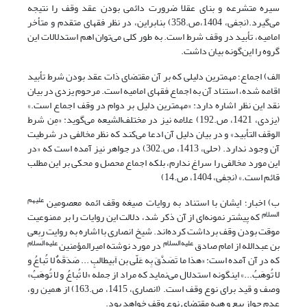
سیره متشرعه و بنای عقلا ضرورت دائمی بودن عقد وقف را نتیجه
می‌گیرد.(نجفی، 1404،ص.358) بنابراین، در نظر فقهای متقدم و متأخر
امامیه، تأبید در وقف شرط است. به طور کلی می‌توان اهم استدلالات این
گروه را این‌گونه بیان داشت.
الف) اجماع؛ مهمترین دلیلی که بر آن مقتضای ذات عقد بودن شرط تأبید
اقامه شده، استناد آن به اجماع فقهای امامیه است. مرحوم یزدی در بیان
نقد این نظر اشاره دارد: «مهمترین دلیل بر دوام در وقف اجماع است.»
(یزدی، 1421، ص.192) علامه نیز در مختلف‌الشیعه می‌گوید: «مِن شرط
الوقف التأبید» و در بیان دلیل آن ادعا می‌کند که نظر مخالفی در شرطیت
آن وجود ندارد. (حلی، 1413، ص.302) در جواهر نیز آمده است که «در
این مورد مخالفی را سراغ ندارم، بلکه اجماع محصل و محکی بر این مطلب
قائم است.» (نجفی، 1404، ص.14)
علیهم
ب) اخبار؛ ایشان با استناد به روایات صیغه وقف ائمه معصومین
السلام
که پیشتر نمونه‌ای از آن ذکر شد، دلالت این روایات را بر ممنوعیت
موقت بودن وقف برداشت کرده‌اند. شیخ انصاری با اشاره به روایت رِبعی
علیه‌السلام
علیه‌السلام
بن عبدالله از امام صادق
در مورد نوشته امیرالمؤمنین
که در آن آمده است: «هذا ما تَصَدَّقَ بِه عَلّی بن اَبیطالبٍ ... صَدَقَهٌ لا تُباعُ و
لا تُوهَبُ...» اینگونه استدلال می‌نماید که مراد از جمله «لا تُباعُ و لا تُوهَبُ»
وصف و قید برای نوع وقف است. (انصاری، 1415، ص.163) از همین رو،
عدم جواز بیع و هبه مقتضای نوع وقف خواهد بود.