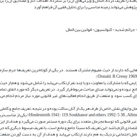
ته را تعریف کرده، امکان و ویژگی‌های آن را بر شمرده، اهداف، آثار و مصادیق آن را ب
پژوهش می‌تواند زمینه مناسبی را برای تحلیل فقهی آن فراهم آورد
ه- جرائم شدید- کنوانسیون- قوانین بین الملل
ت‌هایی که دارند از حیث مفهوم مشترک هستند. در یکی از کوتاه‌ترین تعریف‌ها جرم سازم
یمی که با مشارکت یا معاونت دو یا چند نفر ارتکاب می‌یابد را شامل می‌شود و هم از حیث
نع نبوده و نمی‌تواند مبنای مباحث مربوط قرار گیرد. در تعریفی دیگر که مورد اتفاق تم
مان و ایفای نقش خاص از طرف هر یک از آنان ساکت بوده و در نتیجه، تعریف جامع و کامل
از میان تعریف‌های مختلف دیگری که در این مورد وجود دارد (Albini., 1971 :35 ـ 38 rs, 1992: 5
غیر قانونی که توسط مجرمان متعدد برای یک دوره مستمر صورت می‌گیرد و هدف از ای
ی لازم باشد؛ این تعریف که نسبتاً جامع و مانع است، با تعریف مبسوط دیگری که جرم
 تعامل اجتماعی نزدیک به هم دارند ارتکاب می‌یابد و هدف از آن به دست آوردن منف