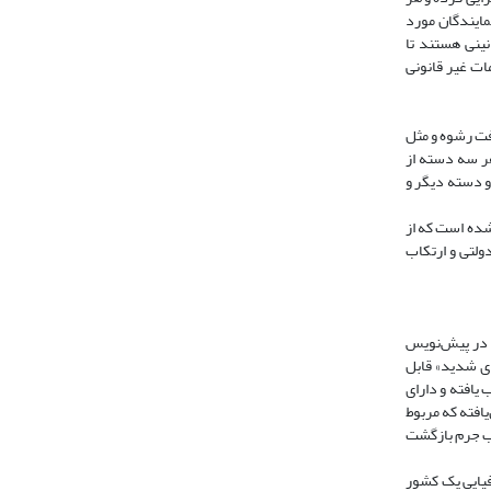
مایندگان مورد
نینی هستند تا
ات غیر قانونی
افت رشوه و مثل
هر سه دسته از
و دسته دیگر و
ده ‌است که ‌از
ولتی و ارتکاب
؛ در پیش‌نویس
جرم‌های شدید» قابل
یافته و دارای
U.). بنابراین تنها ویژگی جرم سازمان‌یافته که مربوط
اب جرم بازگشت
افیایی یک کشور