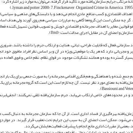
 مرتکب جرایم سازمان‌یافته مورد تأکید قرار گرفته‌، می‌توان به موارد زیر اشاره کرد:
 با اهداف اقتصادی و کسب منافع مادی انجام می‌دهد و با دلبستگی‌های مذهبی و سیاسی ا
گر چه ممکن است این گروه‌ها گاهی به مبارزات سیاسی هم روی آورند ولی هدف اساسی
انین مغایر با اهداف مجرمانه و اقتصادی خویش و تصویب قوانین تسهیل کننده فعال
ن و اعضای آن در مقابل اجرای عدالت است؛ (Ibid).
جود سازمانی فعال که قابلیت طراحی، تبانی، هدایت و ارتکاب جرم را داشته باشد، ضرور
و مجریانی دارد که هر یک با موقعیتی ویژه در آن و بر اساس نظر افراد مافوق خود انجا
سله مراتب بسیار گسترده بوده و همانند تشکیلات موجود در قوای نظام، نظم خاص و فوق العاده د
جمع شده و با هماهنگی و هم‌ فکری اقدامی ‌مجرمانه را به صورت جمعی برای یک بار انج
ن‌یافته به معنای مورد نظر نیست. آن چه لازم است این است که گروه مجرمانه برای یک د
 و در محدوده‌های خاص ارتکاب می‌یابد، جرم سازمان‌یافته تلقی نمی‌کنند؛ (نجفی‌ابرن
مان‌یافته بهره‌گیری از فساد اداری است. از آن جا که سازمان مجرمانه به دنبال کسب 
 می‌شود، ممکن است اعضای آن به سبب این جرایم تحت تعقیب قرار گیرند. در مواردی
، بعضی از مقررات اداری مانع انجام یا پیشرفت فعالیت‌هایشان می‌گردد.
اندن امور جاری خود در ادارات دولتی، اقدام به فاسد نمودن مدیران عالی و کارمندان اج