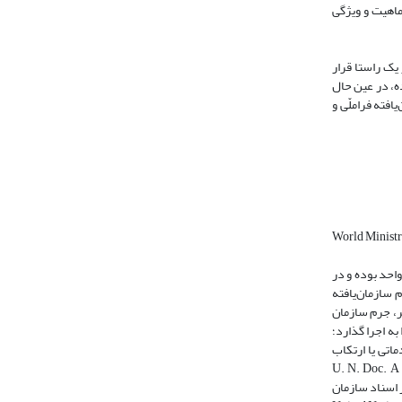
 ماهیت و ویژگی
یک راستا قرار
لّی ارایه نشده، در عین حال
افته فراملّی و
World Ministrial Cof
احد بوده و در
سازمان‌یافته
گر، جرم سازمان
ه‌ اجرا گذارد؛
امات مقدماتی یا ارتکاب
U. N. Doc. A / conf. 187 / 6, I
Trans ـ 17 April 2000, para 4.). اصطلاح فراملی که در اسناد سازمان