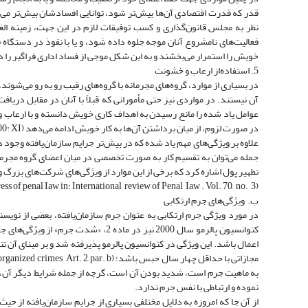
قدر که قدرت اقتصادی آن‌ها بیش‌تر شود، توانایی افسادشان بیش‌تر می‌ش
نظر به مجلس قانون‌گذاری و کسب توفیقات لازم در این جهت، زمینه‌ الغ
فعالیت‌های نامشروع آنان موجه جلوه داده ‌شود، و یا با نفوذ در دستگاه
خویش را استمرار می‌بخشند و به این شکل موجی از فساد اداری فراگیر را در جامع
5. استفاده‌از ارعاب و خشونت
در بسیاری از موارد، گروه‌های مجرمانه با گروه‌های رقیب رو به رو می‌شوند
آن نیستند. در مواردی نیز حتی مأمورانی که قبلاً با آنان در مقابل دری
عوامل یاد شده را مانع رسیدن به ‌اهداف کاری خویش دانسته و با ارعاب
در صورت لزوم، از میان برداشتن آن‌ها به کار خویش ادامه می‌‌دهد (Kelly, 2000: XI ـ XII).
علاوه بر ویژگی‌های مهم یاد شده که در بیش‌تر جرایم سازمان‌یافته وجود د
جمله می‌توان به تقسیم کار به صورت تخصصی در میان اعضای گروه مجرمانه
تطهیر پول اشاره کرد که برخی از این موارد از ویژگی‌های شرکت‌های بزرگ و
(The Resolution of the International Congress of penal Iaw in: International review of Penal Iaw . Vol. 70, no. 3 ـ 4 , 1999: 896).
ب. ویژگی‌های جرم ارتکابی
در مورد ویژگی جرم ارتکابی به عنوان جرم سازمان‌یافته، بعضی از نوی
کنوانسیون پالرمو سال 2000 نیز در ماده
اعمال باشد. این ویژگی در کنوانسیون پالرمو پذیرفته شد و بر مبنای آن 
به ماهیت جرم است، شدید بودن آن است، گرچه ‌از جمله شرایط دیگر آن،
نموده و ارتباطی با نفس جرم ندارد.
از آن جا که ‌امروزه به دلایل مختلفی بسیاری از جرایم سازمان‌یافته ‌از 