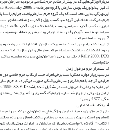
دربارة ویژگی‌هایی که در بیش‌تر منابع جرم‌شناسی مربوط به سازمان مجرمانة
1. غیر ایدئولوژیک بودن سازمان یا گروه مجرمانه (lyman and potter, 2000: 7; Finckenaver , Organized Crime in America , 1995: 3; Abadinsky, 2000: 5.)
این ویژگی به این معنا است که یک گروه جرم سازمان‌یافته، جرایم را تنها
جرم نمی‌کند. هدف این گروه تنها کسب پول و قدرت و منفعت مادی است. 
مبارزات کسب قدرت سیاسی نیست بلکه هدف تقویت قدرت اقتصادی، لغو قو
سرانجام به دست آوردن قدرت‌های اجرایی و غیره برای حفاظت و مصونیت سازما
2. وجود سلسله مراتب
از آن جا که جرایم مورد بحث به صورت سازمان ‌یافته ‌ارتکاب می‌یابد، و
وجود تشکیلات و حاکمیت سلسله مراتب سازمانی، این سازمان نیاز به مدیر 
(Kelly, 2000: IXX). حتی در برخی ازسازمان‌های مجرمانه سل
حاکم است.
3. استمرار جرم در طول زمان
در بسیاری از موارد ممکن است برخی افراد جهت ارتکاب جرم خاصی دور هم 
جرایمی‌ گر چه با هم فکری و سازمان یافتگی صورت می‌گیرد، اما جرم سازما
غیر مقید به زمانی خاص ولی مستمر تشکیل شده باشد؛ (Bassiouni and Vetere, 1998: XX VII).
از این رو برخی از جرم شناسان، جرایم گانگستری را که برای مدتی محدود
بیگی، 1377: ن ص).
4. ارتکاب فساد اداری
یکی از مهم‌ترین و خطرناک ترین ویژگی‌های سازمان‌های مرتکب جرایم ساز
نامشروع است و جهت رسیدن به ‌این منافع مرتکب افعال مجرمانه مختلف
ارتکاب آن گاه که لازم است بخشی از کارهایشان در ادارات دولتی انجام شود
در چنین مواردی جهت حفظ اعضای خود از تعقیب و محاکمه و یا به ‌انجام رس