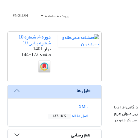
ورود به سامانه
ENGLISH
دوره 4، شماره 10 -
شماره پیاپی 10
بهار 1401
صفحه
144-172
فایل ها
XML
.گاهی افراد با
 زیر عنوان جرم
اصل مقاله
437.18 K
ررسی کرده و در
هم رسانی