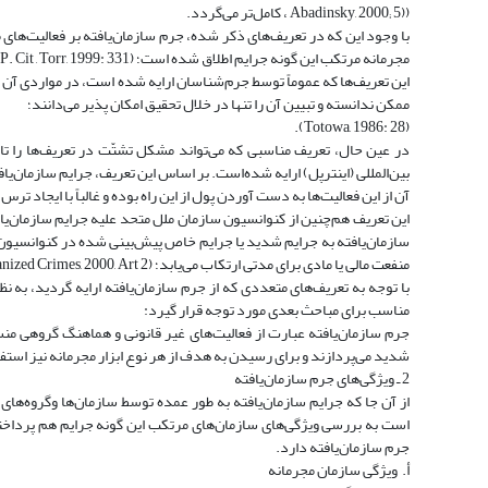
((Abadinsky, 2000; 5 ، کامل‌تر می‌گردد.
با وجود این که در تعریف‌های ذکر شده، جرم سازمان‌یافته بر فعالیت‌های 
مجرمانه مرتکب این گونه جرایم اطلاق شده ‌است؛ (siegel, 1997 : 376; Soukhanor and others, OP. Cit , Torr, 1999: 331).
این تعریف‌ها که عموماً توسط جرم‌شناسان ارایه شده ‌است، در مواردی آن 
ممکن ندانسته و تبیین آن را تنها در خلال تحقیق امکان پذیر می‌دانند؛
(Totowa, 1986: 28).
در عین حال، تعریف مناسبی که می‌تواند مشکل تشتّت در تعریف‌ها را 
بین‌المللی (اینترپل) ارایه شده‌است. بر اساس این تعریف، جرایم سازمان‌ی
آن از این فعالیت‌ها به دست آوردن پول از این راه بوده و غالباً با ایجاد ترس و فساد ادامه
سازمان‌یافته به جرایم شدید یا جرایم خاص پیش‌بینی شده در کنوانسیون
منفعت مالی یا مادی برای مدتی ارتکاب می‌یابد؛ (Convention against transnational organized Crimes, 2000, Art 2.).
با توجه به تعریف‌های متعددی که ‌از جرم سازمان‌یافته‌ ارایه گردید، به نظ
مناسب برای مباحث بعدی مورد توجه قرار گیرد:
جرم سازمان‌یافته عبارت از فعالیت‌های غیر قانونی و هماهنگ گروهی من
شدید می‌پردازند و برای رسیدن به هدف از هر نوع ابزار مجرمانه نیز استفاده می‌کنند؛ 
2 ـ ویژگی‌های جرم سازمان‌یافته
از آن جا که جرایم سازمان‌یافته به طور عمده توسط سازمان‌ها وگروه‌های م
است به بررسی ویژگی‌های سازمان‌های مرتکب این گونه جرایم هم پرداخته
جرم سازمان‌یافته دارد.
أ. ویژگی سازمان مجرمانه