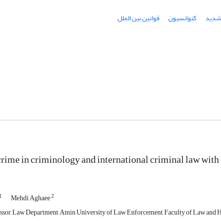
شدید
کنوانسیون
قوانین بین الملل
rime in criminology and international criminal law with
1
2
Mehdi Aghaee
ssor, Law Department, Amin University of Law Enforcement, Faculty of Law and H