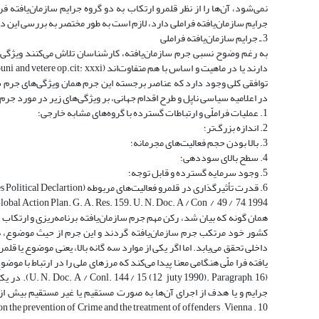
نمی‌شود، آن‌ها را از نظر قلمرو ارتکاب به دو گروه جرایم سازمان‌یافته 
جرایم سازمان‌یافته فراملی دارد، لازم است به طور مختصر به بررسی این د
3 ـ جرایم سازمان‌یافته فراملی
به رغم وضوح نسبی جرم سازمان‌یافته، کارشناسان تلاش می‌کنند ویژگی‌های
توافقی کلی وجود دارد که عناصر برجسته ‌این جرم همان ویژگی‌های جرم ساز
در اعلامیه سیاسی ناپل و طرح اقدام جهانی، بر ویژگی‌های زیر در مورد جرم 
1. عملیات فراملّی و ارتباطات گسترده با گروه‌های مشابه خارجی؛
2. اندازه بزرگ‌تر؛
3. بالا بودن حجم فعالیت‌های مجرمانه؛
4. سطح بالای سوددهی؛
5. وجود سرمایه گسترده و قابل توجه؛
6. قدرت تأثیرگذاری در قلمرو فعا
lobal Action Plan. G. A. Res. 159. U. N. Doc. A / Con / 49 / 74, 1994).
همان گونه که بیان شد، رکن مهم جرم سازمان‌یافته برنامه‌ریزی و ارتکاب
کشور خود مرتکب جرم سازمان‌یافته گردند و این جرم از حیث موضوع، ه
داخلی تحقق می‌یابد. اما اگر یکی از موارد سه گانه بالا، یعنی موضوع یا قل
‌یافته فرا ملّی هنگامی‌ معنا پیدا می‌کند که مرزهای ملی را در ارتباط با م
(ragraph, 16