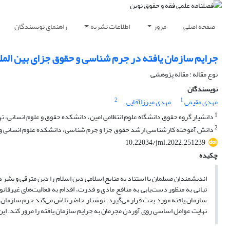
صفحه اصلی
مرور
اطلاعات نشریه
راهنمای نویسندگان
جرایم سازمان یافته در جرم شناسی و حقوق جزای بین الملل 
نوع مقاله : مقاله پژوهشی
نویسندگان
2
1
مهدی مقیمی
مهدی میرزاآقایی
1
دانشیار گروه حقوق دانشگاه علوم انتظامی امین، دانشکده حقوق و علوم انسانی، تهرا
2
دانش آموخته کارشناسی ارشد حقوق جزا و جرم شناسی، دانشکده علوم انسانی و حقو
10.22034/jml.2022.251239
چکیده
اندیشمندان مسلمان با استناد به منابع اسلامی دین اسلام را دین مترقی و بشر 
تبانی به منظور دست‌یابی به منافع مادی و قدرت، اقدام به فعالیت‌های غیرقانو
سازمان یافته مورد بحث قرار می‌گیرد. نوشتار حاضر تلاش می‌کند جرم سازمان یا
نهایت عوامل اساسی روی آوردن مجرمان به جرایم سازمان یافته را مرور کند. این