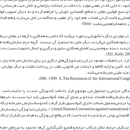
ود، تا جایی که در بعضی موارد با دخالت در انتخابات پارلمانی و تلاش جهت فرستادن ن
ا و نسخ قوانین مغایر با منافع اقتصادی خویش را فراهم کرده و به دنبال تصویب قوا
 قضایی و فاسد کردن قضات، هم خود را از تعقیب و محاکمه در امان می‌دارند و هم اقدام
ه فراهم می‌نمایند؛ (Ibid).
، در مواردی دیگر با مأمورانی برخورد می‌کنند که حاضر به همکاری با آن‌ها در مقابل دری
افت رشوه همکاری می‌کردند دیگر مایل به ‌استمرار آن نیستند. گروه جرم سازمان‌یافته 
 و تهدید دسته سوم مبنی بر افشای همکاری سابق و درگیری و اعمال خشونت نسبت به د
ارد، در تحقیقات موجود در این زمینه ویژگی‌های دیگری نیز برای سازمان مجرمانه بیان ش
، تأمین و ارایه کالاها و خدمات غیر قانونی، تقلب در پرداخت مالیات و دیگر عوارض د
 چند ملیتی مجرمانه می‌باشد؛
سندگان جرایمی‌ را مشمول این موضوع قرار داده‌اند که ویژگی «شدت» را داشته باشد
 2، «شدت جرم» از ویژگی‌های جرم سازمان‌یافته قلمداد شده و بر مبنای آن مفاد کنوانسیون ‌باید تنها نسبت به «
تنها جرایمی‌مشمول ضمانت اجرای کنوانسیون قرار گرفت که توسط سازمان مجرمانه ارتکاب 
مجازاتی با حداقل چهار سال حبس باشد؛ (nited Nations Convention against transnational organized crimes, Art. 2, par. b
 اقتصادی بودن جرم شمرده شده‌ است که در واقع این ویژگی به هدف مرتکبان از ارتک
حیث مرتکبان جرایم، مکان ارتکاب جرایم و قلمرو تأثیرگذاری آن‌ها، محدود به مرزهای جغر