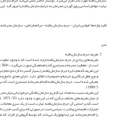
سازمان یافته مورد بحث قرار می‌گیرد. نوشتار حاضر تلاش می‌کند جرم سازمان یاف
نهایت عوامل اساسی روی آوردن مجرمان به جرایم سازمان یافته را مرور کند. این 
کلید وازه ها: قوانین ایران - جرم سازمان یافته- جرائم فراملی- سازمان مجرمان
متن
تعریف جرم سازمان‌یافته
تعریف‌‌های زیادی از جرم سازمان‌یافته ‌ارایه شده ‌است که با وجود تفاو
است از: «فعالیت مجرمانه مستمری که با هماهنگی صورت می‌گیرد»؛ (Donald. R, Cressy, 1969: 304).
این تعریف که هم دایره جرم سازمان‌یافته را بسیار گسترده کرده و تمام جرا
و نوع فعل ارتکابی و شرایط و خصوصیات اطلاق دارد، دارای معنای جامع و ما
1989: 5).
این تعریف نسبت به تعداد مرتکبان و سازمان یافتگی جرم و تبانی میان مجر
است که بر اساس آن جرم سازمان‌یافته عبارت است از یک سری معاملات 
امتیازات اقتصادی و قدرت سیاسی است در صورتی که برای کسب قدرت اقتصاد
را اقدام مجرمانه غیر ایدئولوژیک می‌داند که توسط گروهی از افراد که