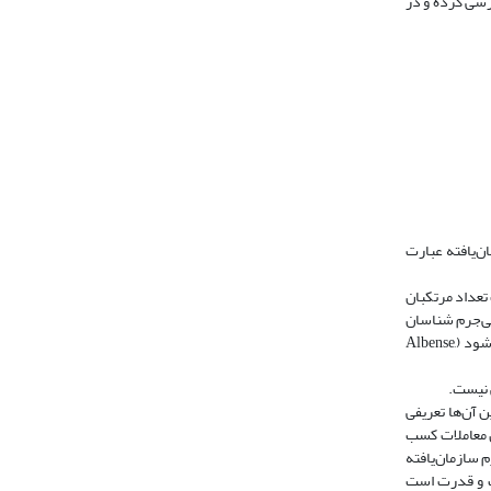
ررسی کرده و در
ان‌یافته عبارت
 تعداد مرتکبان
امی‌جرم شناسان
معرفی شده است‌، جرم سازمان‌یافته ‌اقدام مجرمانه مستمری است که برای کسب سود و منفعت از طریق انجام فعالیت‌های غیر قانونی مورد نیاز مردم انجام می‌شود (Albense,
ی نیست.
Hindesimith, 1941: 119; Soukhanor and othe) یکی از مناسب‌ترین آن‌ها تعریفی
ن معاملات کسب
 سازمان‌یافته
عت و قدرت است