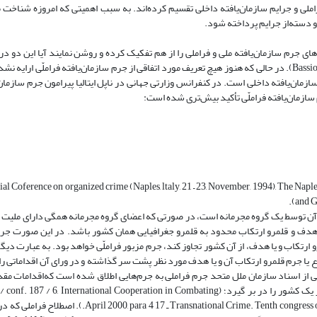
فراملی و جرایم سازمان‌یافته داخلی تقسیم کرده‌اند. به سبب اهمیتی که ‌امروزه شناخت
و دسته‌از جرایم پرداخته شود.
 جرم سازمان‌یافته ملی و فراملی را از هم تفکیک کرده و روشن نمایند آیا این دو در 
دارند یا در ماهیت و اساس با هم متفاوت‌اند (Bassiouni and vetere op.cit: xxxi). در حالی که هنوز هیچ تعریف مورد اتفاقی از جرم سازمان‌یافته فرام
مان‌یافته داخلی است. در کنفرانس وزارتی جهانی در ناپل ایتالیا پیرامون جرم سازمان‌ی
سازمان‌یافته فراملّی تأکید بیش‌تری شده ‌است:
لیت‌های مربوطه (erence on organized crime (Naples, ltaly, 21 – 23, November, 1994), The Naples Political Declartion
and G
 آن توسط یک گروه مجرمانه است، در صورتی که ‌اعضای گروه مجرمانه همگی دارای ملیت و
دف و قلمرو ارتکاب محدود به قلمرو جغرافیایی همان کشور باشد. در این صورت جرم 
مرو ارتکاب و یا هدف، از آن کشور تجاوز کند، جرم مزبور فراملّی خواهد بود. به عبارت دی
وضوع یا جرم قلمرو ارتکاب آن و یا هدف مورد نظر پشت سر گذاشته و در ورای آن اقداماتی را ب
U. N. Doc. A / Conl. 144 / 15 (12 juty 1990). Pa). در یکی از اسناد سازمان ملل‌ متحد جرم فراملی به جرم‌هایی اطلاق شده‌ است که‌اقد
جرایم و یا هدف از اجرای آن‌ها به صورت مستقیم یا غیر مستقیم بیش از یک کشور را در بر گیرد؛ (nternational Cooperation in Combating
national Crime. Tenth congress on the prevention of Crime and the treatment of offenders , Vienna . 10