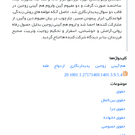
ساختمند صورت گرفت و دو مفهوم آیین ولزوم هم آیینی زوجین در
قالب دو سوال پدیدارنگاری شد، حاصل آنکه مولفه های روش زندگی،
قواعدکلی، ابزار پیمودن مسیر، چارچوب در بیان مفهوم دین وآیین، از
مشارکت کنندها احصا شد و لزوم هم آیینی زوجین بدلیل حصول رفاه
روانی،آرامش و خوشبختی، اسقرار و تحکیم زوجیت وتربیت صحیح
فرزندان، بنا بر دیدگاه شرکت کننده ها انتاج گردید.
کلیدواژه‌ها
هم آیینی
زوجین
پدیدارنگاری
ازدواج
فقه
20.1001.1.27171469.1401.3.9.5.4
موضوعات
حقوق
حقوق بین الملل
حقوق جزا
حقوق خانواده
حقوق خصوصی
فقه