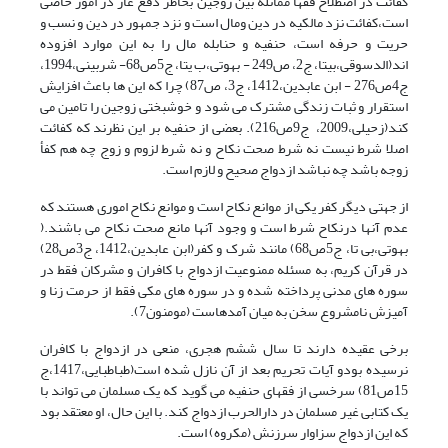
کفائت در اصطلاح فقها مماثله بین زوجین بخاطر دفع عار در امور خاصی
است،کفائت نزد مالکیه در دین ومال است و نزد جمهور در دین و نسب و
حریت و حرفه است، حنفیه و حنابله مال را به این موارد افزوده
اند(الدسوقی،بیتا، ج2، ص249 - بهوتی،ب یتا، ج5ص68- شربینی،1994،
ج4ص276 - ابن عابدین،1412، ج3، ص87) چرا که این ها باعث افزایش
استقرار و ثبات زندگی مشترک می شود و خوشبختی زوجین را تامین می
کند(زحیلی،2009، ج9ص216). بعضی از حنفیه بر این نظرند که کفائت
اصلا شرط نیست نه شرط صحت نکاح و نه شرط لزوم و زوج چه هم کفأ
زوجه باشد چه نباشد ازدواج صحیح و لازم است.
از جهتی دیگر کفر یکی از موانع نکاح است و موانع نکاح اموری هستند که
عدم آنها درنکاح شرط است و وجود آنها مانع صحت نکاح می باشند.(
بهوتی،بی تا، ج5ص68) مانند شرک و کفر(ابن عابدین،1412، ج3ص28)
در قرآن کریم، به مسئله ممنوعیت ازدواج با کافران و مشرکان فقط در
سوره های مدنی پرداخته شده و در سوره های مکی فقط از حرمت زنا و
آمیزش نامشروع سخن به میان آمدهاست (مومنون7).
برخی عقیده دارند تا سال ششم هجری، منعی در ازدواج با کافران
نرسیده بودو آیات تحریم بعد از آن نازل شده است(طباطبایی،1417،ج
15ص81) سرخسی از فقهای حنفیه می گوید که یک مسلمان می تواند با
یک کتابی غیر مسلمان در دارالحرب ازدواج کند. با این حال، او معتقد بود
که این ازدواج سزاوار سرزنش (مکروه) است.