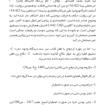
لها علیه نصف الصداق ، وقال : لم یزدها الاسلام إلاعزا " (
حرعاملی،بیتا:14/422) و بین آن ها جدایی افکند، و همچنین روایت: «إذا
أسلمت امرأة وزوجها على غیرالاسلام فرق بینهما»( حرعاملی،بیتا:14/422)
در این روایت حکم به فرقت زوجینی که دچار اختلاف دار شده اند به
وضوح صادر شده است. امام صادق از پیامبر(ص)نقل نموده "المرء علی
دین خلیله و قرینه"(کلینی،1365: 2/642)انسان هم کیش دوست و رفیق
خویش است، و باتوجه به این که زوجین دوست و رفیقند ممکن است
همسر مسلمان از آیین و دین خود دست برداشته و به دین وآیین همسر
غیر مسلمان در آید.
ب- اما در مورد ازدواج با اهل کتاب نیز سه دیدگاه وجود دارد: 1-
جمهور فقها رای به جواز نکاح کتابیه ذمیه داده‌اند. 2- نکاح زن اهل
کتاب مطلقا حرام است چه ذمیه باشد چه حربیه.
3- مکروه بودن ازدواج با زن کتابی( بحرانی،1405، ج6، ص24).
در کل اقوال فقهای امامیه در این زمینه را می توان در سه گروه جای داد:
1-حرام بودن, حتى در صورت اضطرار.
2- جایز بودن حتى در صورت اختیار.
3- جایز بودن تنها در صورت اضطرار(شیخ مفید،1417 ، ص500،ابن