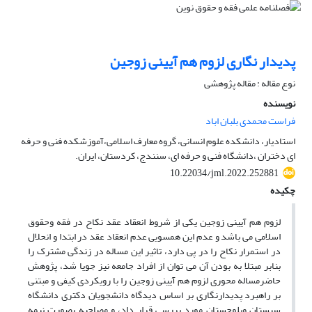
پدیدار نگاری لزوم هم آیینی زوجین
نوع مقاله : مقاله پژوهشی
نویسنده
فراست محمدی بلبان اباد
استادیار، دانشکده علوم انسانی، گروه معارف اسلامی،آموزشکده فنی و حرفه
ای دختران ،دانشگاه فنی و حرفه ای، سنندج، کردستان، ایران.
10.22034/jml.2022.252881
چکیده
لزوم هم آیینی زوجین یکی از شروط انعقاد عقد نکاح در فقه وحقوق
اسلامی می باشد و عدم این همسویی عدم انعقاد عقد در ابتدا و انحلال
در استمرار نکاح را در پی دارد، تاثیر این مساله در زندگی مشترک را
بنابر مبتلا به بودن آن می توان از افراد جامعه نیز جویا شد، پژوهش
حاضرمساله محوری لزوم هم آیینی زوجین را با رویکردی کیفی و مبتنی
بر راهبرد پدیدارنگاری بر اساس دیدگاه دانشجویان دکتری دانشگاه
سیستان وبلوچستان مورد بررسی قرار داد، و مصاحبه بصورت نیمه