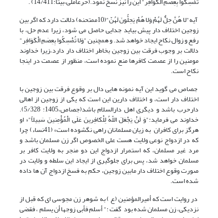
تُمْسِکُوا بِعِصَمِ الْکَوَافِر" این را نیز نسخ نمود.(حرعاملی،بیتا:14/411) .
آیه"لا هُنَّ حِلٌّ لَهُمْ وَلا هُمْ یَحِلُّونَ لَهُنّ"(10ممتحنه) دلالت دارد که اگر بین
زوجین اختلاف دار پیش بیاید جدایی حاصل می شود، زیرا عدم حل، با
رفع و زوال نکاح ایجاد خواهد شد. و همچنین "وَلا تُمْسِکُوا بِعِصَمِ الْکَوَافِر"
دلالت بر وجوب فرقت بین زوجین بخاطر اختلاف دار دارد،زیرا خداوند
مومنین را از عصمت کافرها منع نموده است، منظور از عصمت در اینجا
نکاح است.
جصاص می گوید این آیه نمونه هایی دال بر وقوع فرقت بین زوجین با
اختلاف دار است، و اختلاف دارین این است که یکی از زوجین از اهالی
دارحرب باشد و دیگری اهل دارالسلام باشد(جصاص،1405: 5/328).
خداوند می فرماید:"وَ لَنْ یَجْعَلَ اللّهُ لِلْکافِرینَ عَلَى الْمُؤْمِنینَ سَبیلاً"« او
هرگز برای کافران به زیان مسلمانان راهی نگشوده است» (41نساء) چرا
که در ازدواج نوعی ولایت هست علی الخصوص اگر زن مسلمان باشد و
مرد غیر مسلمان، که استمرار ازدواج این دو منجر به ولایت کافر بر
مسلمان خواهد شد، پس برای جلوگیری از ایجاد این سلطه و ولایت در
صورت وقوع اختلاف دار مابین زوجین، حکم به فسخ ازدواج آن ها داده
شده است.
در روایت است که أمیرالمؤمنین (ع ) به شوهر زن مجوسی ای که قبل از
نزدیکی، زن مسلمان شده بود گفت :" أسلم فأبى زوجها أن یسلم ، فقضى