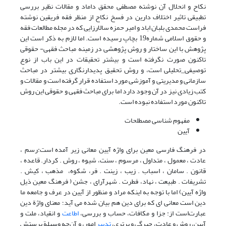
نکاح و انحلال آن نوشته مصطفی محقق داماد و مقالات نظیر بررسی
تطبیقی تاثیر اختلاف دارین در فسخ نکاح از منظر فقه فریقین نوشته
فراست محمدی بلبان اباد و امیر حمزه سالارزایی که در مجله مطالعات فقه
و حقوق اسلامی شماره19 بچاپ رسیده است. اما لازم به ذکر است این
پژوهش با این ساختار و روش پژوهشی در زمینه مباحث فقهی- حقوقی
تاکنون صورت نگرفته است و بیشتر تحقیقات در این باب از نوع
توصیفی_تحلیلی است، و روش تحقیق پدیدارنگاری بیشتر در مباحث
سازمانی و مدیریتی و آموزشی مورد استفاده قرار گرفته است و مقالات و
کتب زیادی نیز در آن وجود دارد اما برای مباحث فقهی و حقوقی این روش
تاکنون مورد استفاده نبوده است.
مفهوم شناسی مصطلحات
آیین
در فرهنگ فارسی معین برای واژه آیین معانی زیر آمده است:رسم ،
عادت ، معمول ، متداول ، مرسوم ، سنت، شیوه ، روش . کردار. قاعده ،
قانون . سامان ، اسباب . زیب ، زینت . فر، شکوه، مذهب ، کیش .
تشریفات . طبیعت ، نهاد، فطرت . شهرآرای ، جشن ( فرهنگ معین ذیل
واژه آیین) اما با توجه به اینکه مراد و منظور از آیین در عرف و جامعه ما
دین است معانی ای که برای دین هم بیان شده می آید؛ معنای واژة دین
عبارت‌است از: جزا و مکافات، حساب و بررسی،
اطاعت
و انقیاد، ملت و
آیین، روش و عادت، چیرگی و برتری،
تدبیر
امور، و آن‌چه وسیلة پرستش