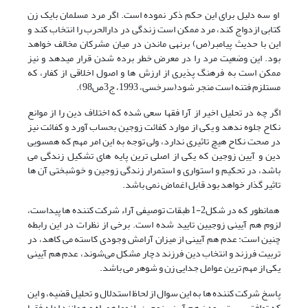
او سه دلیل برای این حکم ذکر نموده است. اگر مرد مسلمان بایک زن
کتابی ازدواج کند، مرد ممکن است زندگی در دارالحرب را انتخاب کند و
این با حدیث پیامبر(ص) برنهی ماندن در میان مشرکان مخالف خواهد
بود. این وضعیت مرد را در معرض خطر برده شدن قرار میدهد و نیز
ممکن است به فرهنگ پذیری از ارزش ها و اصول اخلاقی از کفار، که
مستلزم فتنه است منجر شود(سرخسی، 1993، ج3ص98).
اگر چه در تحلیل اخیر از آرا فقها سعی شده که اختلاف دین را از موانع
نکاح جلوه ندهد و یکی از موارد کفائت زوجین بحساب آورد و کفائت نیز
در صحت نکاح هیچ تاثیری ندارد، ولی توجه به این امر مهم که همسویی
دین و آیین زوجین که یکی از اصلی ترین پایه های تشکیل زندگی می
باشد، در تحکیم و استواری و استمرار زندگی زوجین و خوشبختی آن ها
تاثیر گذار خواهد بود قابل اغماض نمی باشد.
همانطور که در شکل2-1 طبقات توصیفی آراء شرکت کننده ها پیداست،
لزوم هم آیینی زوجیین تایید شده است. برخی از نظرات در این رابطه
چنین است: عدم هم آیینی از میزان آرامش وجودی کاسته می کاهد، در
تربیت فرزند و انتخاب دین فرزند دچار مشکل می‌شوند، عدم هم آیینی
یکی از مهم ترین عوامل جدایی زن و شوهر می باشد.
پاسخ شرکت کننده ها به این سوال از لحاظ استدلال و تحلیل قضیه، و این
که توافق بر بهتر بودن هم آیینی زوجین، لزوما همراه و همانند ادله فقها