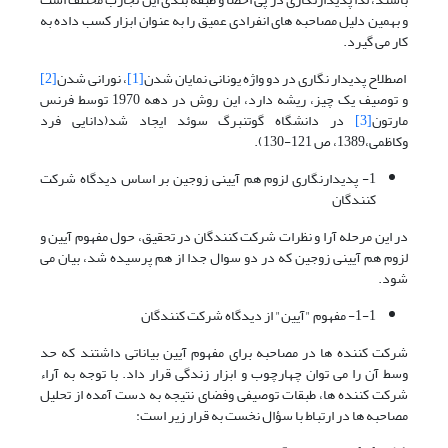
و بهمین دلیل مصاحبه های انفرادی عمیق را به عنوان ابزار کسب داده به
کار می گیرد.
اصطلاح پدیدار نگاری در دو واژه یونانی نمایان شدن
[1]
، نورانی شدن
[2]
و توصیف یک چیز، ریشه دارد، این روش در دهه 1970 توسط فرنس
مارتون
[3]
در دانشگاه گوتنبرگ سوئد ایجاد شد(دانایی فرد
وکاظمی،1389، ص 121-130).
1- پدیدارنگاری لزوم هم آیینی زوجین بر اساس دیدگاه شرکت
کنندگان
در این مرحله آرا و نظرات شرکت کنندگان در تحقیق، حول مفهوم آیین و
لزوم هم آیینی زوجین که در دو سوال جدا از هم پرسیده شد، بیان می
شود.
1-1- مفهوم "آیین" از دیدگاه شرکت کنندگان
شرکت کننده ها در مصاحبه برای مفهوم آیین بیاناتی داشتند که حد
وسط آن را می توان چهارچوب و ابزار زندگی قرار داد. با توجه به آراء
شرکت کننده ها، طبقات توصیفی وفضای نتیجه به دست آمده از تحلیل
مصاحبه ها در ارتباط با سؤال نخست به قرار زیر است: