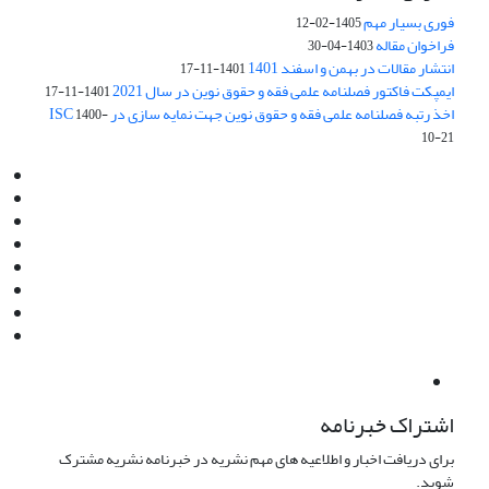
فوری بسیار مهم
1405-02-12
فراخوان مقاله
1403-04-30
انتشار مقالات در بهمن و اسفند 1401
1401-11-17
ایمپکت فاکتور فصلنامه علمی فقه و حقوق نوین در سال 2021
1401-11-17
اخذ رتبه فصلنامه علمی فقه و حقوق نوین جهت نمایه سازی در ISC
1400-
10-21
Email:
info@jaml.ir
Instagram:jaml.ir
Tel:+98 9196523692
Fax:025 34224584
Post Box:Iran,Qom,37135.1166
SMS:5000 4000 452 462
آدرس پستی فصلنامه: قم، صندوق پستی 37135/1166
استان قم، خیابان مهر، بلوار نوفل لوشاتو، خیابان آزادی، بلوک 38،
واحد3- کد پستی: 3735113966
لینک پرداخت به فصلنامه علمی فقه و حقوق نوین:
IDPay.ir/jaml-ir
اشتراک خبرنامه
برای دریافت اخبار و اطلاعیه های مهم نشریه در خبرنامه نشریه مشترک
شوید.