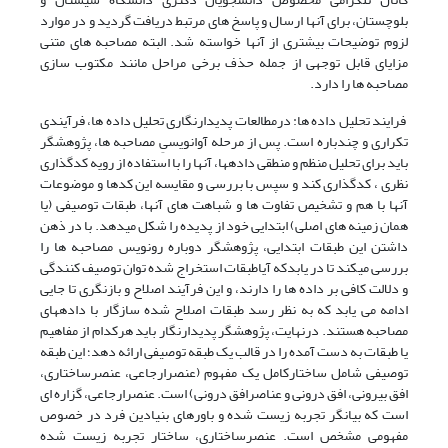
بلوچستان، برای آنها ارسال و پاسخ های مرتبط دریافت گردید و در موارد
لزوم توضیحات بیشتری از آنها خواسته شد. البته مصاحبه های متنی
مزایای قابل توجهی از جمله حذف برخی مراحل مانند مکتوب سازی
مصاحبه ها را دارد.
فرایند تحلیل داده ها: درمطالعات پدیدارنگاری تحلیل داده ها، فرآیندی
تکراری و چندباره است. پس از مرحله آوانویسیِ مصاحبه ها، پژوهشگر
باید برای تحلیل منظم و منطقی دادهها، آنها را با استفاده از رویه کدگذاری
نظری ، کدگذاری کند و سپس با بررسی و مقایسه این کدها و موضوعات
آنها با هم و تشخیص تفاوت ها و شباهت های آنها، طبقات توصیفی (یا
همان زمینه های اصلی) ابتدایی خود از پدیده را شکل میدهد. با در ذهن
داشتن این طبقات ابتدایی، پژوهشگر دوباره رونویس مصاحبه ها را
بررسی میکند تا در یابدکه آیاطبقات استخراج شده توان توصیف کنندگی
و دلالت کافی بر داده ها را دارند، و این فرآیند اصلاح و بازنگری تا جایی
ادامه می یابد که به نظر رسد طبقات اصلاح شده سازگار با دادههای
مصاحبه هستند. درنهایت، پژوهشگر پدیدارنگار باید هرکدام از مفاهیم
یا طبقات به دست آمده را در قالب یک طبقه توصیفی ارائه دهد؛ این طبقه
توصیفی شامل ساختارکامل یک مفهوم (عنصرارجاعی، عنصرساختاری،
افق بیرونی، افق درونی و عناصرافق درونی) است. عنصرارجاعی، گزاره ای
است که بیانگر تجربه زیست شده و باورهای بنیادین فرد در خصوص
مفهومی مشخص است. عنصرساختاری، ساختار تجربه زیست شده