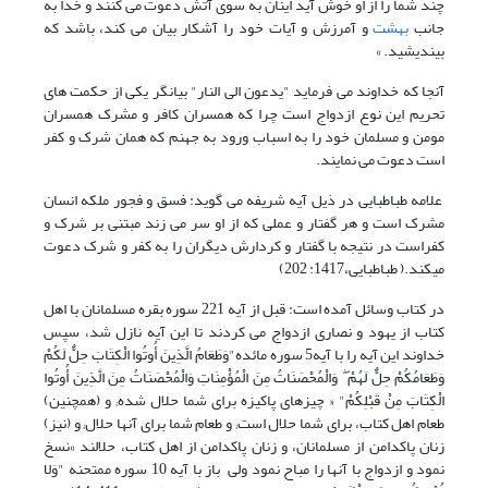
چند شما را از او خوش آید اینان به سوی آتش دعوت می کنند و خدا به
جانب
بهشت
و آمرزش و آیات خود را آشکار بیان می کند، باشد که
بیندیشید. »
آنجا که خداوند می فرماید "یدعون الی النار" بیانگر یکی از حکمت های
تحریم این نوع ازدواج است چرا که همسران کافر و مشرک همسران
مومن و مسلمان خود را به اسباب ورود به جهنم که همان شرک و کفر
است دعوت می نمایند.
علامه طباطبایی در ذیل آیه شریفه می گوید: فسق و فجور ملکه انسان
مشرک است و هر گفتار و عملی که از او سر می زند مبتنی بر شرک و
کفراست در نتیجه با گفتار و کردارش دیگران را به کفر و شرک دعوت
میکند.(
طباطبایی،1417: 202)
در کتاب وسائل آمده است: قبل از آیه 221 سوره بقره مسلمانان با اهل
کتاب از یهود و نصاری ازدواج می کردند تا این آیه نازل شد، سپس
خداوند این آیه را با آیه5 سوره مائده"وَطَعَامُ الَّذِینَ أُوتُوا الْکِتَابَ حِلٌّ لَکُمْ
وَطَعَامُکُمْ حِلٌّ لَهُمْ ۖ وَالْمُحْصَنَاتُ مِنَ الْمُؤْمِنَاتِ وَالْمُحْصَنَاتُ مِنَ الَّذِینَ أُوتُوا
الْکِتَابَ مِنْ قَبْلِکُمْ" « چیزهاى پاکیزه براى شما حلال شده; و (همچنین)
طعام اهل کتاب، براى شما حلال است; و طعام شما براى آنها حلال; و (نیز)
زنان پاکدامن از مسلمانان، و زنان پاکدامن از اهل کتاب، حلالند »نسخ
نمود و ازدواج با آنها را مباح نمود ولی باز با آیه 10 سوره ممتحنه "وَلا