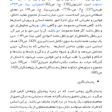
خداوند
است (شرتونی1392، ج۱، ص362-
اصفهانی، بیتا، ص۳۲۳
-
طریحی1375، ج۲، ص-7776- طبرسی،بیتا، ج۱، ص۲۴) در معنای
اصطلاحی دین نیز آمده است: «دین، عبارت است از مجموع عقاید، اخلاق،
قوانین و مقرراتی که برای ادارة امور جامعه انسانی و پرورش انسان‌ها
باشد. گاهی همة این مجموعه، حق، و گاهی
باطل
، و زمانی مخلوطی از حق
و باطل باشد. اگر همة مجموعه،
حق
باشد، آن را دین حق، و در غیر آن،
دین باطل یا التقاطی از حق و باطل نامند (جوادی آملی، بیتا، ص۹۳ ). دین
یک نهضت همه جانبه به سوى تکامل است(تبریزى، 1429، ص29) هدف
اساسى دین، مؤمن ساختن انسان‌ها ...به ایمانى که به زندگى، جهتى
مشخص مى‌دهد و شکل و شیوۀ خاصى از زندگى و بایدها و نبایدها و
احکام و قوانین را طلب مى‌کند و این قوانین سبب مى‌شود تا انسان از
گذرگاه حیات به سلامت بگذرد(مکارم شیرازى1427 ، ص66) دین:
مجموع دستورهاى خداوند متعال به بندگان(جمعى از پژوهشگران 1426،
ص685).
پدیدارنگاری
پدیدارنگاری روشی است که در زمره روشهای پژوهش کیفی قرار
میگیرد، در روش تحقیق پدیدارنگارانه، هدف دستیابی به درکی عمیق از
مفاهیم متفاوت یک پدیده در نزد افراد مختلف می باشد، بر این اساس
که افراد مختلف میتوانند تجارب و یا مفاهیم متفاوتی از یک پدیده داشته
باشند، لذا پدیدارنگاری در پی احصا و طبقه بندی این تجارب مختلف است