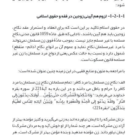
شود:
1-2-1-1- لزوم هم آیینی زوجین در فقه و حقوق اسلامی
در حقوق اسلام تاکید بر این است که برای انعقاد و استمرار عقد نکاح،
زوجین باید هم آیین باشند، تاجایی که طبق مادّه 1059 قانون مدنی نکاح
مسلمه با غیر مسلم جایز نیست. بموجب مادّۀ فوق زن مسلمان نمی‌تواند
با مرد غیرمسلمان نکاح نماید و عموم آن بر انواع نکاح (دائم- منقطع)
شمول دارد و نسبت به حالت عکس یعنی ازدواج مرد مسلمان با زن غیر
مسلمه قانون مسکوت است.
با مراجعه به متون و منابع فقهی در این زمینه چنین عنوان شده است:
الف: نکاح زن مسلمان با مرد کافر: تمام مسلمانان نکاح زن مسلمان با مرد
کافر را حرام و باطل می دانند و در این باره به آیۀ221 از سوره بقره
خداوند می فرماید:" وَلَا تَنْکِحُوا الْمُشْرِکَاتِ حَتَّى یُؤْمِنَّ ... أُولَٰئِکَ یَدْعُونَ إِلَى
النَّارِ ۖ وَاللَّهُ یَدْعُو إِلَى الْجَنَّةِ وَالْمَغْفِرَةِ بِإِذْنِهِ ۖ وَیُبَیِّنُ آیَاتِهِ لِلنَّاسِ لَعَلَّهُمْ
یَتَذَکَّرُونَ"(بقره221)
«زنان مشرکه را تا ایمان نیاورده اند به زنی می‌گیرید و کنیز مؤمنه بهتر از
آزاد زن مشرکه است، هر چند شما را از او خوش آید و به مردان مشرک تا
ایمان نیاورداند. زن مؤمنه مدهید و بنده مؤمن بهتر از مشرک است، هر