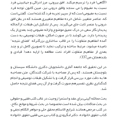
(آگاهی) فرد را ترسیم میکند. افق بیرونی، مرز ادراکی و جهانبینی فرد
نسبت به مفهوم را می سنجد وافق درونی نیز، مبین کانون توجه فرد
نسبت به مفهومی است که از سپهر تجربه فرد گذشته است. گفتنی است
که، عناصر متغییر، شامل خرده مفاهیم متغییری هستند که در بطن افق
درونی یا عنصر ثابت جای می گیرند. پس از تشکیل این طبقات، ازآنجاکه
پدیدارنگار سعی در درک عمیق موضوع و ارائه مفهومی چند بعدی از یک
پدیده را دارد، می کوشد تا در صورت امکان، طبقات توصیفی به دست
آمده (مفاهیم متفاوت) را در قالب ساختاری بزرگترکه "فضای نتیجه"
نامیده میشود، مرتبط ساخته و ترکیب نماید تا تصویری کامل تر و چند
بعدی از مفاهیم متفاوت افراد تحت مطالعه را ارایه دهد( قبادی و
بلندهمتان،ص337).
در این تحقیق که جامعه آماری دانشجویان دکتری دانشگاه سیستان و
بلوچستان هستند، که پس از مصاحبه با شرکت کنندگان، متن مصاحبه
ها به دقت مورد بررسی قرار گرفت و با تشکیل طبقات توصیفی و انجام
کدگذاری نظری، تفسیرهم صورت گرفت و از آن پس فضای نتیجه حاصل
شد.
بحث مماثله آیینی برای عقد و استمرا زوجیت در غالب کتب فقهی و حقوقی
در بحث مناکحات بیان شده است مخصوصا در بحث شروط و موانع نکاح،
در کتب مرجعی همانند شرایع الاسلام محقق حلی و جواهر الکلام نجفی و
کتاب حقوق خانواده، دکتر لنگرودی و کتاب بررسی فقهی حقوق خانواده