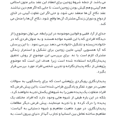
می باشد. از جمله شروط زوجین برای انعقاد این عقد بنابر متون اسلامی
هم آیینی و هم کیش بودن زوجین است، تا جایی که اگر هم دین نباشند
عقد نکاح آن ها منعقد نمی شود، و حتی اگر این تفاوت آیینی در اثنای
ازدواج و دوران زندگی مشترک آن ها واقع شود، نکاح آن ها را منحل می
کند.
جدای از آراء فقهی و قوانین موضوعه در این رابطه، می توان موضوع را از
دیدگاه افرادی که با این قضیه مواجه هستند و به عنوان فردی که در
خانواده زیسته و تشکیل خانواده می دهد بررسی نمود ، با این پرسش
که آیا همسویی آیینی مابین زوجین برای تشکیل و استمرار زندگی
مشترک لازم است یا نه. برای برررسی این موضوع از روش تحقیق
پدیدارنگارانه استفاده شده است زیرا هدف این است که موضوع
پژوهش از نگاه پدیدارنگارانه و تجربی شخصی افراد مورد بررسی قرار
بگیرد.
پدیدارنگاری رویکردی پژوهشی است که برای پاسخگویی به سوالات
معینی در مورد تفکر و یادگیری طراحی شده است، با این پیش فرض که
افراد متفاوت یک پدیده معین را به شیوهای یکسان تجربه نخواهند کرد،
بلکه در این باره طیفی از شیوه هایی وجود دارد که افراد مختلف یک
پدیده را درک کرده و یا تجربه مینمایند، پیش فرض دیگر مطالعات
پدیدارنگاری، در مورد ماهیت مفاهیم و شیوه دستیابی به آنهاست؛
مفاهیم ساخته تعامل بین انسانها و تجارب آنها از دنیای بیرون است، به