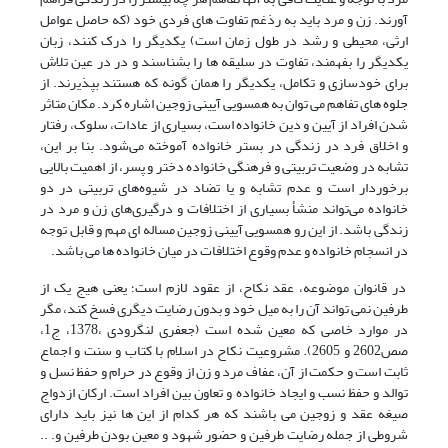
آورند. زن و مرد باید به رذغم تفاوت های فردی خود (که حاصل عوامل
ارثی، محیطی و رشد در طول زمان است) یکدیگر را درک کنند، زبان
یکدیگر را بفهمند، تفاوت در سلیقه ها را بشناسند و در در عین تلاش
برای خودسازی و تکامل، یکدیگر را همان گونه که هستند بپذیرند. از
جلوه های تفاهم می توان به همسویی آیینی زوجین اشاره کرد. مکان متاثر
شدن افراد از آیین و دین خانواده است، بسیاری از عادات، سلوک، رفتار
و اخلاق فرد در زندگی در بستر خانواده آموخته می‌شود. بنا بر این،
تشابه در وضعیت تربیتی و فرهنگی خانواده دختر و پسر، از اهمیت بالایی
برخوردار است و عدم تشابه و یا تضاد در شیوه‌های تربیتی در دو
خانواده می‌تواند منشأ بسیاری از اختلافات و درگیری‌های زن و مرد در
زندگی باشد. از این رو همسویی آیینی زوجین مساله ای مهم و قابل توجه
در انسجام خانواده و عدم وقوع اختلافات در میان خانواده ها می باشد.
در قانوان موضوعه، عقد نکاح، از عقود لازم است؛ یعنی هیج یک از
طرفین نمی تواند آن را به میل خود و بدون رضایت دیگری فسخ کند، مگر
در موارد خاصی که معین شده است (جعفری لنگرودی ،1378، ج1،
صص2602 و 2605). مشروعیت نکاح در اسلام با کتاب و سنت و اجماع
ثابت است و حکمت از آن، عفاف مرد و زن از وقوع در حرام و حفظ نسل و
توالد و حفظ نسب و ایجاد خانواده و تعاون بین افراد است. ارکان ازدواج
صیغه عقد و زوجین می باشند که هر کدام از این ها نیز باید دارای
شروطی از جمله رضایت طرفین و حضور شهود و معین بودن طرفین و. ..