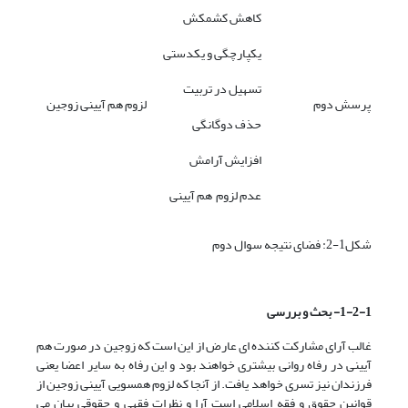
کاهش کشمکش
یکپارچگی و یکدستی
تسهیل در تربیت
پرسش دوم
لزوم هم آیینی زوجین
حذف دوگانگی
افزایش آرامش
عدم لزوم هم آیینی
شکل1-2: فضای نتیجه سوال دوم
1-2-1- بحث و بررسی
غالب آرای مشارکت کننده ای عارض از این است که زوجین در صورت هم
آیینی در رفاه روانی بیشتری خواهند بود و این رفاه به سایر اعضا یعنی
فرزندان نیز تسری خواهد یافت. از آنجا که لزوم همسویی آیینی زوجین از
قوانین حقوق و فقه اسلامی است آرا و نظرات فقهی و حقوقی بیان می