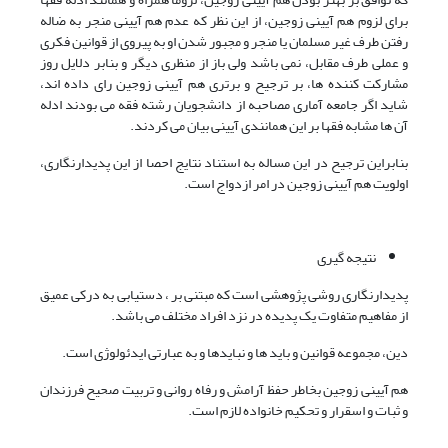
برای لزوم هم آیینی زوجین، از این نظر که عدم هم آیینی منجر به ضاله
رفتن طرف غیر مسلمان یا منجر و مجبور شدن او به پیروی از قوانین فکری
و عملی طرف مقابل، نمی باشد ولی باز از منظری دیگر و بنابر دلایل روز
مشارکت کننده ها، بر ترجیح و برتری هم آیینی زوجین رای داده اند،
شاید اگر جامعه آماری مصاحبه از دانشجویان رشته فقه می بودند ادله
آن ها مشابه فقها بر این همانندی آیینی بیان می کردند.
بنابراین ترجیح در این مساله به استناد نتایج احصا از این پدیدارنگاری،
اولویت هم آیینی زوجین در امر ازدواج است.
نتیجه گیری
پدیدارنگاری روشی پژوهشی است که مبتنی بر
، دستیابی به درکی عمیق
از مفاهیم متفاوت یک پدیده در نزد افراد مختلف می باشد.
دین، مجموعه قوانین و باید ها و نبایدها و به عبارتی ایدئولوژی است.
هم آیینی زوجین بخاطر حفظ آرامش و رفاه روانی و تربیت صحیح فرزندان
و ثبات و اسقرار و تحکیم خانواده لازم است.