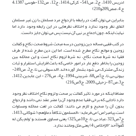
ادریس 1410، ج2، ص541- کرکی،1414، ج12، ص132-طوسی 4،1387
ج 4، صص209و210)
بنابراین می توان گفت در رابطه با ازدواج مرد مسلمان با زن غیر مسلمان
اتفاق نظر وجود ندارد و اختلاف نظرهایی در این رابطه وجود دارد اما
نهایت اینکه، چون اجماع بر نهی آن نیست پس می توان جایز دانست.
در کتب فقهی مساله دین زوجین درسه مبحث شروط صحت نکاح و کفائت
زوجین و موانع نکاح مطرح شده است، اما این دین مطرح شده از طرف
فقها نه شرط صحت نکاح، نه شرط لزوم نکاح است و این مماثله بین
زوجین را بخاطر دفع عار در امور خاصی که باعث افزایش استقرار و ثبات
زندگی مشترک می شود بشمار آورده اند.(الدسوقی،بی تا، ج2، ص249-
بهوتی،بی تا، ج5ص68، شربینی،1994، ج4، ص276 - ابن عابدین،1412،
ج3،ص87 -زحیلی،2009، ج9ص216)
مضافا اینکه در مورد تاثیر کفائت بر صحت و لزوم نکاح اختلاف نظر وجود
دارد تاجایی که برخی فقها عدم وجود آن را مضر عقد نمی دانند و ازدواج
بدون آن را صحیح و لازم می دانند: کفائت در لغت مماثله ومساوات
است،پیامبر(ص) می فرماید: «المسلمون تتکافأ دماؤهم»( شوکانی،1413،
ج7ص323 –عباد،بی تا، ج10ص325) یعنی مساوی هستند،و"ولم یکن له
کُفُواً أحد"(الإخلاص:4) یعنی مثل ومانند ندارد.