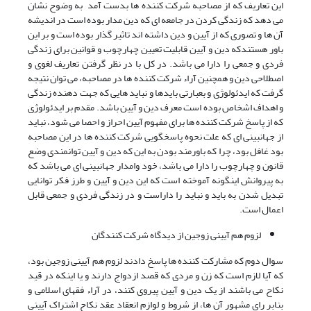
این تعاریف که از مصاحبه شرکت کننده ها بدست آمد به وضوح نشان
می دهد که زندگی کردن در جامعه ای که دین مدار بوده است در اندیشه
آن ها و تصوری که از آیین و دین داشته اند تاثیر گذار بوده است و بر این
باور هستندکه دین و آیین قابلیت تعیین چهارچوب و قوانین برای زندگی
فردی و جمعی را دارا می باشد. در کل با در نظر گرفتن تعاریف لغوی و
اصطلاحی دین و همچنین آراء شرکت کننده ها در مصاحبه، می توان نتیجه
گرفت که ایدئولوژی و بعبارتی بایدها و نباید هایی که جهت دهنده زندگی
و اهداف اشخاص بوده است معرف دین و آیین باشد. مقدم بر ایدئولوژی
که از پاسخ شرکت کننده ها برای مفهوم آیین احراز و احصا می شود، نباید
از جهانبینی ای که علت نحوه پاسخگویی شرکت کننده ها در این مصاحبه
بود غافل بود، چرا که باورمند بودن به این که دین و آیین توانمندی وضع
قانون و چهارچوب را دارا می باشد، خود وامدار جهانبینی ای می باشد که
به پیروانش اینگونه آموخته است که این دین و آیین و طرز فکر توانایی
تبدیل شدن به باید و نباید را داراست و در زندگی فردی و جمعی قابل
اعمال است.
لزوم هم آیینی زوجین از دیدگاه شرکت کنندگان
سوال دوم که مشارکت کننده ها پاسخ دادند لزوم هم آیینی زوجین بود،
که آیا لازم است که زن و مردی که قصد ازدواج دارند و یا اینکه در قید
نکاح می باشند از یک دین و آیین پیروی کنند، در آراء فقهای اسلامی و
بنابر رای مشهور آن ها، از شروط و لوازم انعقاد عقد نکاح اشتراک آیینی