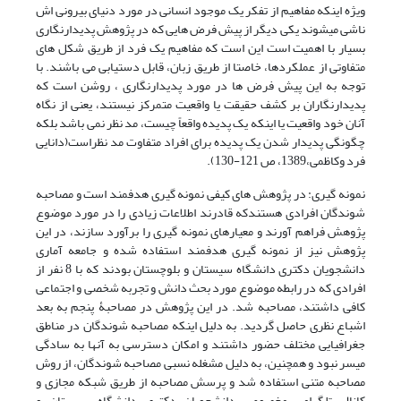
ویژه اینکه مفاهیم از تفکر یک موجود انسانی در مورد دنیای بیرونی اش
ناشی میشوند یکی دیگر از پیش فرض هایی که در پژوهش پدیدارنگاری
بسیار با اهمیت است این است که مفاهیم یک فرد از طریق شکل های
متفاوتی از عملکردها، خاصتا از طریق زبان، قابل دستیابی می باشند. با
توجه به این پیش فرض ها در مورد پدیدارنگاری ، روشن است که
پدیدارنگاران بر کشف حقیقت یا واقعیت متمرکز نیستند، یعنی از نگاه
آنان خود واقعیت یا اینکه یک پدیده واقعاً چیست، مد نظر نمی باشد بلکه
چگونگی پدیدار شدن یک پدیده برای افراد متفاوت مد نظراست(دانایی
فرد وکاظمی،1389، ص 121-130).
نمونه گیری: در پژوهش های کیفی نمونه گیری هدفمند است و مصاحبه
شوندگان افرادی هستندکه قادرند اطلاعات زیادی را در مورد موضوع
پژوهش فراهم آورند و معیارهای نمونه گیری را برآورد سازند، در این
پژوهش نیز از نمونه گیری هدفمند استفاده شده و جامعه آماری
دانشجویان دکتری دانشگاه سیستان و بلوچستان بودند که با 8 نفر از
افرادی که در رابطه موضوع مورد بحث دانش و تجربه شخصی و اجتماعی
کافی داشتند، مصاحبه شد. در این پژوهش در مصاحبۀ پنجم به بعد
اشباع نظری حاصل گردید. به دلیل اینکه مصاحبه شوندگان در مناطق
جغرافیایی مختلف حضور داشتند و امکان دسترسی به آنها به سادگی
میسر نبود و همچنین، به دلیل مشغله نسبی مصاحبه شوندگان، از روش
مصاحبه متنی استفاده شد و پرسش مصاحبه از طریق شبکه مجازی و
کانال تلگرامی مخصوص دانشجویان دکتری دانشگاه سیستان و