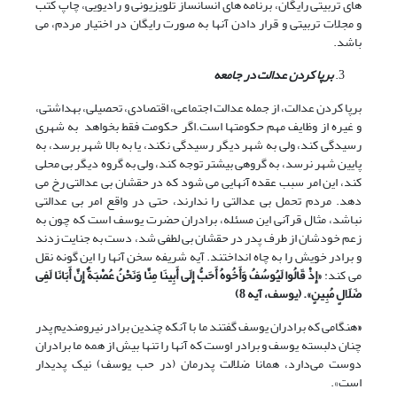
های تربیتی رایگان، برنامه های انسانساز تلویزیونی و رادیویی، چاپ کتب
و مجلات تربیتی و قرار دادن آنها به صورت رایگان در اختیار مردم، می
باشد.
برپا کردن عدالت در جامعه
برپا کردن عدالت، از جمله عدالت اجتماعی، اقتصادی، تحصیلی، بهداشتی،
و غیره از وظایف مهم حکومتها است.اگر حکومت فقط بخواهد به شهری
رسیدگی کند، ولی به شهر دیگر رسیدگی نکند، یا به بالا شهر برسد، به
پایین شهر نرسد، به گروهی بیشتر توجه کند، ولی به گروه دیگر بی محلی
کند، این امر سبب عقده آنهایی می شود که در حقشان بی عدالتی رخ می
دهد. مردم تحمل بی عدالتی را ندارند، حتی در واقع امر بی عدالتی
نباشد، مثال قرآنی این مسئله، برادران حضرت یوسف است که چون به
زعم خودشان از طرف پدر در حقشان بی لطفی شد، دست به جنایت زدند
و برادر خویش را به چاه انداختند. آیه شریفه سخن آنها را این گونه نقل
می کند:
«
إِذْ قَالُوا لَیُوسُفُ وَأَخُوهُ أَحَبُّ إِلَى أَبِینَا مِنَّا وَنَحْنُ عُصْبَةٌ إِنَّ أَبَانَا لَفِی
ضَلَالٍ مُبِینٍ». (یوسف، آیه 8)
«
هنگامی که برادران یوسف گفتند ما با آنکه چندین برادر نیرومندیم پدر
چنان دلبسته یوسف و برادر اوست که آنها را تنها بیش از همه ما برادران
دوست می‌دارد، همانا ضلالت پدرمان (در حب یوسف) نیک پدیدار
است».