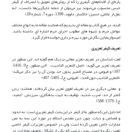
پاره‌ای از اقدام‌های کیفری را که از روش‌های تعویق یا انصراف از کیفر
حبس محسوب می‌شوند نیز می‌توان از جمله جایگزین‌ها دانست». (به
نقل از غلامی، حسین؛ خاکسار، داوود، 1398، دوره 7، شماره 28)
البته، در هیچ کتاب و مقاله ای ندیدیم که همانند مقاله ما به انواع مختلف
عوامل جرم و شیوه های مطلوب اجرای جرم اشاره ای داشته باشد.
امیدواریم این نگارش مورد بهره برداری خواننده قرار گیرد.
تعریف کیفر تعزیری
لغت شناسان در تعریف تعزیر معانی نزدیک هم گفته اند. ابن منظور در
تعریف تعزیر می گوید: «اصل التعزیر التادیب». (ابن منظور، ج9، 1416:
187) و فیومی در مصباح المنیر بدون حد بودن آن را نیز ذکر می‌‌کند:
«التعزیر التادیب دون الحد». (فیومی، ج2، 1405: 407)
و معانی دیگری نیز در تعریف لغوی تعزیر بیان کرده‌‌اند، همانند؛ زدن
کمتر از حد، ضرب شدید، توقیف به جهت بدهکاری، سرزنش. (عمید،
ج1، 1379: 588)
اما دلیل این که منظور ما از کیفر در این بحث کیفر تعزیری است؛ نه حدود
و قصاص و دیات، چون دین مقدس اسلام در مورد این سه به نص
مجازات خاص تعیین کرده است. ولی در خصوص تعزیرات کیفر خاصی
تعیین نکرده است. بدین ترتیب که یکی از اشکال تخفیف مجازات، در