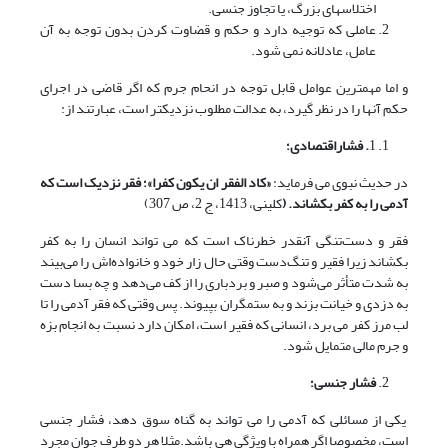
اختلاسهای بزرگ، یا تجاوز جنسی.
عاملی که توجیه دارد و حکم و قضاوت کردن بدون توجه به آن
عامل، عادلانه نمی شود.
و اما مهمترین عوامل قابل توجه در انحام جرم که اگر قاضی در اجرای
حکم آنها را در نظر گیرد، به عدالت مطلوب نزدیکتر است، عبارتند از:
1
. فشاراقتصادی؛
در حدیث نبوی می فرماید:
«کاد الفقر ان یکون کفرا»؛ فقر نزدیک است که
آدمی را به کفر بکشاند. (
کلینی، 1413، ج 2، ص 307)
فقر و دست‌تنگى آنقدر خطرناک است که می تواند انسان را به کفر
بکشاند زیرا فقیر و تنگ‌دست وقتى حال زار خود و خانواده‌اش را مى‌بیند
به شدت متأثر مى‌شود و صبر و بردبارى را از کف مى‌دهد و چه بسا دست
به دزدى و خیانت بزند و به ستمگران بپیوند. پس وقتی که فقر آدمی را تا
لب مرز کفر می برد، انسانی که فقیر است، امکان دارد نسبت به انجام بزه
و جرم مالی متمایل شود.
فشار جنسی؛
یکی از مسائلی که آدمی را می تواند به گناه سوق دهد، فشار جنسی
است، مخصوصا اگر همراه با ویژگی هی باشد.مثلا هر دو طرف جوان مجرد