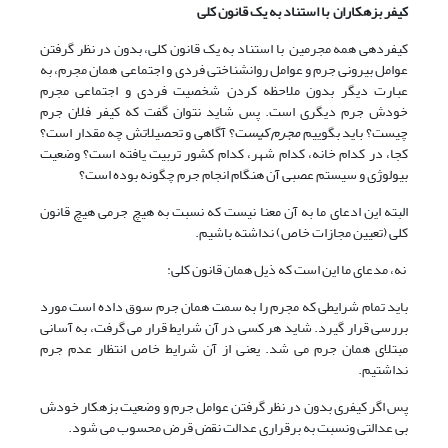
کیفر بزهکاران با استناد به یک قانون کلی
کیفردهی همه مجرمین با استناد به یک قانون کلی، بدون در نظر گرفتن
عوامل بیرونی جرم و عوامل روانشناختی فردی و اجتماعی همان مجرم، به
عبارت دیگر بدون ملاحظه کردن شخصیت فردی و اجتماعی مجرم
خودش جرم دیگری است. پس شاید نتوان گفت که کیفر فلان جرم
چیست؟ باید بگوییم
مجرم کیس
ت؟ آگاهی و تحصیلاتش چه مقدار است؟
کجا، در کدام خانه، کدام شهر، کدام کشور تربیت یافته است؟ وضعیت
بیولوژی و سیستم عصبی آن هنگام انجام جرم چگونه بوده است؟
البته این ادعای ما به آن معنا نیست که نسبت به هیچ جرمی هیچ قانون
کلی (تعیین مجازات خاص) نداشته باشیم.
نه، مدعای ما این است که ذیل همان قانون کلی:
باید تمام شرایطی که مجرم را به سمت همان جرم سوق داده است مورد
بررسی قرار گیرد. شاید هر کسی در آن شرایط قرار می گرفت، به آسانی
مبتلای همان جرم می شد. یعنی از آن شرایط خاص انتظار عدم جرم
نداشتیم.
پس اگر کیفری بدون در نظر گرفتن عوامل جرم و وضعیت بزهکار خودش
بی عدالتی ونسبت به برقراری عدالت نقض قرض محسوب می شود.