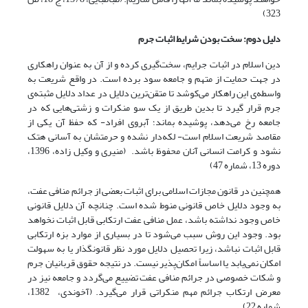
323)
دلیل دوم: سخت بودن شرایط اثبات جرم
دین اسلام در اثبات جرایم، سخت‌گیری کرده و از آن به عنوان راهکاری
در جهت حمایت از متهم و جامعه سود برده است. در واقع شریعت به
واسطه‌ی این راهکار می‌کوشد تا متقن‌ترین دلایل در عداد دلایل مثبته‌ی
جرم قرار گیرد تا بدین طریق از یک سو منکرات و زشتی‌هایی که در
جامعه رخ می‌دهد، پوشیده بماند؛ آبروی افراد- که حفظ آن یکی از
مقاصد شریعت اسلام است- لکه‌دار نشده و حرمتشان به آسانی هتک
نشود و کرامت انسانی آنان محفوظ باشد. (منیری و وکیل زاده، 1396،
دوره 13، شماره 47)
همچنین در قانون مجازات اسلامی برای اثبات بعضی از جرائم منافی عفت،
به وجود دلایل خاص قانونی منوط شده است. چنانچه آن دلایل قانونی
خاص وجود نداشته باشد، عمل منافی عفت ارتکابی قابل اثبات نخواهد
بود. وجود این روش سبب می‌شود تا در بسیاری از موارد بزه ارتکابی
قابل اثبات نباشد، زیرا تحصیل دلایل مورد نظر قانونگذار یا به سهولت
امکان نمی‌یابد یا اساساً امکان‌پذیر نیست. در نتیجه حقوق قربانیان جرم
و شکات خصوصی در جرائم منافی عفت تضییع می‌گردد و جامعه نیز در
معرض ارتکاب جرائم مهم منکراتی قرار می‌گیرد. (آخوندی، 1382،
شماره 22)