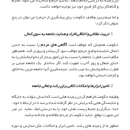
این زمینه به درستی انجام ندهد، نه تنها جرم و گناه زیاد می شود، مجرم
و گناهکار برای کار قبیح خود نیز توجیه خواهد داشت.
و اما مهمتربین وظایف حکومت برای پیشگیری از جرم را می توان در پنج
عنوان ذکر کرد:
تربیت عقلانی و اخلاقی افراد
و هدایت جامعه به سوی کمال
حکومت همچنان که موظف است
آگاهی های مردم
را نسبت به حسن
اعمال شایسته و قبح جرم و عواقب سوء آن بیشتر و بروزتر کند، همینطور
مکلف است فطرت جامعه را نسبت به این امور بیدار کرده و ایمانشان را به
خدای متعال و روز آخرت تقویت کند. اگر ساختار یک جامعه مبتنی بر
فطرت سالم و ایمان به غیب باشد، نتیجه قهری آنها جامعه مزین به اخلاق
و کرامت انسانی خواهد بود.
تامین ابزارها و امکانات کافی برای رشد و تعالی جامعه
وظیفه حکومت فراهم کردن زمینه هایی است که انسان بتواند به جایگاه
و شایستگی هایی که برایش در نظر گرفته شده برسد تا در ارتباط با خود،
خدا، دیگران و محیط زیست نقش خود را به درستی ایفاء نماید. در غیر
این صورت توقع، شاید حکومت از مردم عاقلانه و عادلانه نباشد.
منظور ما از زمینه های رشد، تامین ابزار و امکانات مثل مدارس و دوره