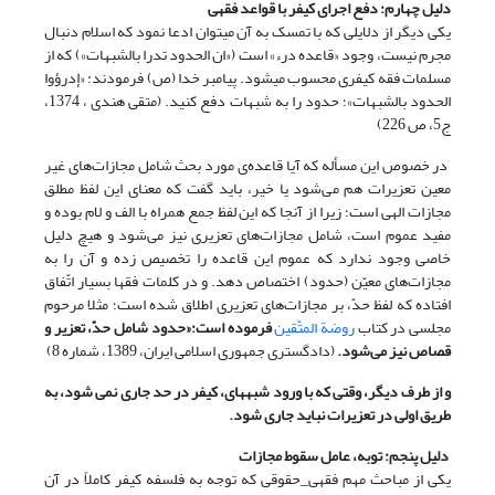
دلیل چهارم:
دفع اجرای کیفر با قواعد فقهی
یکى دیگر از دلایلى که با تمسک به آن مى‏توان ادعا نمود که اسلام دنبال
مجرم نیست، وجود «قاعده درء» است («ان الحدود تدرا بالشبهات») که از
مسلمات فقه کیفرى محسوب مى‏شود. پیامبر خدا (ص) فرمودند: «إدرؤوا
الحدود بالشبهات»؛ حدود را به شبهات دفع کنید. (متقی هندی ، 1374،
ج‏5، ص‏ 226)
در خصوص این مسأله که آیا قاعده‌ی مورد بحث شامل مجازات‌های غیر
معین تعزیرات هم می‌شود یا خیر، باید گفت که معنای این لفظ مطلق
مجازات الهی است؛ زیرا از آنجا که این لفظ جمع همراه با الف و لام بوده و
مفید عموم است، شامل مجازات‌های تعزیری نیز می‌شود و هیچ دلیل
خاصی وجود ندارد که عموم این قاعده را تخصیص زده و آن را به
مجازات‌های معیّن (حدود) اختصاص دهد. و در کلمات فقها بسیار اتّفاق
افتاده که لفظ حدّ، بر مجازات‌های تعزیری اطلاق شده است؛ مثلا مرحوم
مجلسی در کتاب
روضة المتّقین
فرموده است:«حدود شامل حدّ، تعزیر و
قصاص نیز می‌شود.
(دادگستری جمهوری اسلامی ایران، 1389، شماره 8)
و از طرف دیگر، وقتی که با ورود شبهه­ای، کیفر در حد جاری نمی شود، به
طریق اولی در تعزیرات نباید جاری شود.
دلیل پنجم: توبه، عامل سقوط مجازات
یکى از مباحث مهم فقهى_حقوقى که توجه به فلسفه کیفر کاملاً در آن