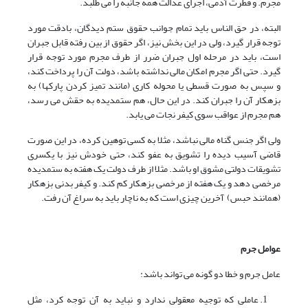
مجرم. و فطرت آدمی، اجرای عدالت همه جانبه را می طلبد.
البته، در حق الناس باید تمام جوانب حقوق ستم دیدگان، بادقت مورد
توجه قرار گیرد، ولی در این بخش نیز، اگر حقوق از بین رفته قابل جبران
است، باید در مرحله اول جبران ضرر از طرف مجرم مورد توجه قرار
گیرد. حتی اگر مجرم امکان مالی نداشته باشد، دولت آن را پرداخت کند،
و سپس به صورت قسطی یا محوله کاری (مانند تمیز کردن پارکها) به
بزهکار آن را جبران کند. در این حال، هم ستمدیده به حقش می رسد،
هم مجرم از عواقب سوی کیفر نجات می یابد.
ولی اگر جنس گناه مالی نباشد، مثلا به کسی توهین کرده، در این صورت
قاضی آسیب دیده را تشویق به عفو کند، حتی خودش نیز با یکسری
تشویقات دولتی مشوق او باشد. مثلا از طرف دولت یک هفته به ستمدیده
مرخصی دهد و یک هفته از مرخصی بزهکار کم کند. و کیفر بدنی بزهکار
(همانند حبس) آخرین چیزی است که به ناچار باید به سراغ آن رفت.
عوامل جرم
عامل جرم و خطا دو گونه می تواند باشد:
عاملی که توجیه معقولی ندارد و نباید به آن توجه کرد، مثل