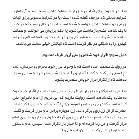
مثلا در حدود برای اثبات زنا چهار تا شاهد عادل شرط است، آن هم با
شرایط سختی که در فقه گفته شده است. یا در شرایط معمولی برای اثبات
جرمی دو شاهد عادل خواسته شده است. این در حالی است که در دنیا
با یک شاهد متهم بازداشت می شود یا حکم برایش می خوانند، و عدالت
شاهد هم شرط نیست. به طور کلی، در در باب حدود، فقه اسلامی شرایط
کیفری را به شکلی در نظر گرفته است که اثباتش خیلی سخت می باشد.
دلیل سوم:
اقرار خود شخص و نفی آن از طرف معصوم
در روایات متعدد آمده است که با وجود اقرار خود مجرم به جرمش، ائمه
(ع) سعی می کردند که با گفتار و رفتار خودشان مجرم را به سمتی سوق
بدهند که از تکرار اقرار خویش منصرف بشود.
مثلا می دانیم که زنا با چهار بار اقرار ثابت می شود، هر بار اقرار در حدود
به مثابه یک شاهد است، روایت داریم که ابی مریم از امام باقر(ع) نقل
کرده است که: زنی نزد امیرالمؤمنین(ع) آمد و گفت: من زنا کرده ام.
حضرت از آن زن روی برگرداند. زن دوباره برابر امام قرار گرفت و گفت:
من زنا کردهام. امام مجدداً از وی روی گردانده ولی او باز رو به روی امام
قرار گرفت و من زنا کرده ام و تا چهار بار تکرار شد. سپس امام دستور
داد تا او را زندانی کنند... (ابن بابویه بی تا)