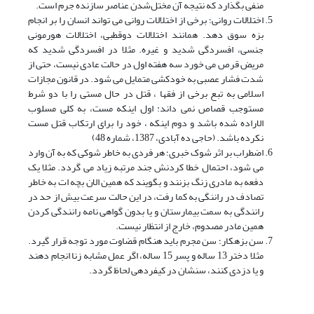
منفی بگذارد که نتیجه آن مختل‌شدن عناصر سازنده جرم است.
اختلالات روانی؛ برخی از اختلالات روانی می تواند انسان را بر انجام
بزه سوق دهد. همانند اختلالات دوقطبی، اختلالات هورمونی
جنسی، افسردگی شدید و غیره. مثلا در افسردگی شدید که
مریض قرص می خورد سه هفته اول در حالت عادی نیست، حتی از
شدت فشار عصبی به خودکشی متمایل می شود. در قانون مجازات
اسلامی به تبع برخی از فقها ، قتل در حال مستی را با دو شرط
مستوجب قصاص نمی داند: اول اینکه مست، به کلی مسلوب
الاراده شده باشد و دوم اینکه ، خود را برای ارتکاب قتل مست
نکرده باشد. (حاجی ده آبادی، 1387، شماره 48)
اضطراب بر اثر شوک خبری؛ هر فردی به خاطر شوکی که به آن وارد
می شود، احتمال خطا کردنش جند مرتبه زیاد می گردد. مثلا یک
دفعه به مادری زنگ بزنند و بگویند که همین الان بچه ات به خاطر
تصادف در راننگی به کما رفت، در این حالت سرعت بیش از حد در
رانندگی به سمت بیمارستان و یا بدون گواهی نامه رانندگی کردن
همین مادر مصدوم، خارج از انتظار نیست.
سن بزهکار؛ سن مجرم باید هنگام قضاوت مورد توجه قرار گیرد.
مثلا دختر 13 ساله و پسر 15 ساله، اگر عمل مشابه زنا انجام دهند
و یا دزدی کنند، سنشان در کیفردهی لحاظ گردد.