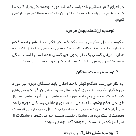
در اجرای کیفر مسائل زیادی است که باید مورد توجه قاضی قرار گیرد، تا
در حق هیچ کسی اجحاف نشود. ما در این جا به سه مساله مهم اشاره می
کنیم:
توجه به ارزشمند بودن هر فرد
حکومت عادل حکومتی است که فقط در فکر حفظ نظم جامعه قدم
برندارد، باید در فکر یکایک شخصیت حقیقی و حقوقی افراد نیز باشد. به
عبارت قرآنی کشتن یک نفر بدون حق کشتن همه انسانها است. شکی
نیست که جزای بیش از اندازه، مجازات بدون حق محسوب می شود.
توجه به وضعیت بستگان
به نظر می رسد هنگام کیفر تا حد امکان باید بستگان مجرم نیز مورد
توجه قرار بگیرند، تا حقوق آنها پایمال نشود. بنابرین، فواید و ضررهای
کیفر نسبت به خطای رخ داده، مورد توجه قاضی قرار گیرد. قاضی قبل از
خواندن حکم وضعیت اجتماعی، اقتصادی و عاطفی بستگان مجرم را مد
نظر قرار دهد. این که سرپرست خانه را چند سال به زندان می فرستد،
وضعیت تربیت بچه ها، مشکل جنسی همسر چه می شود و مشکلات از
این قبیل که برای بستگان خواهد آمد، چه می شود؟
توجه به تشفی خاطر آسیب دیده