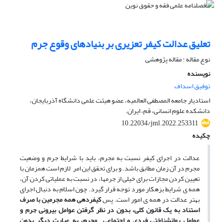
تعلیق عدالت کیفر تعزیری بر بنیادهای وقوع جرم
نوع مقاله : مقاله پژوهشی
نویسنده
توفیق اسداف
استادیار جامعه المصطفی العالمیه، عضو هیئت علمی دانشگاه آذربایجان،
دانشکده علوم انسانی، قم، ایران.
10.22034/jml.2022.253311
چکیده
عدالت در اجرای کیفر نسبت به مجرم، باید با شرایط جرم و وضعیت
مجرم در آن زمان مطابق باشد. و برای تحقق این امر لازم است همزمان با
تعیین کردن مجازات برای خیلی از جرمها، در نسبت به عملیاتی کردن آن،
همه ی شرایط بزهکار مورد توجه قرار گیرد. چون اسلام به دنبال اجرای
بهتر عدالت در همه ی امور است. پس
کیفردهی همه مجرمین با صرف
استناد به یک قانون کلی، بدون در نظر گرفتن عوامل بیرونی جرم و
عوامل روانشناختی فردی و اجتماعی مجرم، به عبارت دیگر بدون