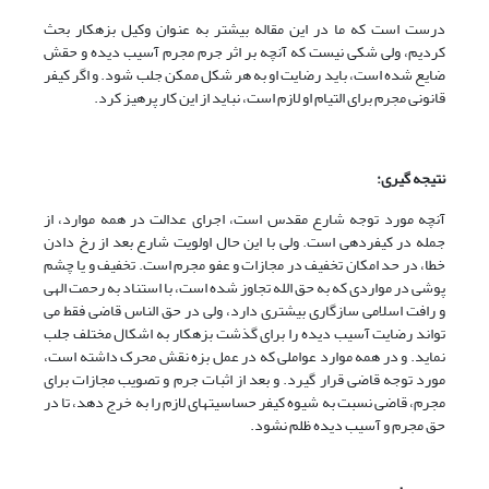
درست است که ما در این مقاله بیشتر به عنوان وکیل بزهکار بحث
کردیم، ولی شکی نیست که آنچه بر اثر جرم مجرم آسیب دیده و حقش
ضایع شده است، باید رضایت او به هر شکل ممکن جلب شود. و اگر کیفر
قانونی مجرم برای التیام او لازم است، نباید از این کار پرهیز کرد.
نتیجه گیری:
آنچه مورد توجه شارع مقدس است، اجرای عدالت در همه موارد، از
جمله در کیفردهی است. ولی با این حال اولویت شارع بعد از رخ دادن
خطا، در حد امکان تخفیف در مجازات و عفو مجرم است. تخفیف و یا چشم
پوشی در مواردی که به حق الله تجاوز شده است، با استناد به رحمت الهی
و رافت اسلامی سازگاری بیشتری دارد، ولی در حق الناس قاضی فقط می
تواند رضایت آسیب دیده را برای گذشت بزهکار به اشکال مختلف جلب
نماید. و در همه موارد عواملی که در عمل بزه نقش محرک داشته است،
مورد توجه قاضی قرار گیرد. و بعد از اثبات جرم و تصویب مجازات برای
مجرم، قاضی نسبت به شیوه کیفر حساسیتهای لازم را به خرج دهد، تا در
حق مجرم و آسیب دیده ظلم نشود.