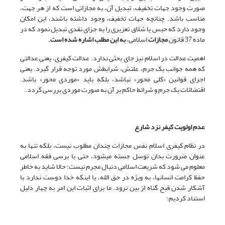
صورت وجود جهات تخفیف، تبدیل آن، به مجازاتی است که از هر جهت،
مناسب باشد. چنانچه جهات تخفیف، وجود داشته باشند، این امکان
وجود دارد که حبس یا شلاق تعزیری را به جزای نقدی تبدیل نمود که در
ماده 37 قانون
مجازات
اسلامی،
به این مطلب اشاره شده است.
اهمیت عدالت در اسلام نیز جای بحثی ندارد. عدالت کیفری، یعنی عدالتی
که همه جوانب یک جرم، علتش، شرایطش مورد توجه قرار گیرد. یعنی
اجرای قوانین «کلی محور» نباشد، بلکه باید «موردی محور» باشد.
اقتضائات یک جرم و شرائط حاکم بر آن به صورت موردی بررسی گردد.
عدم اولویت کیفر نزد شارع
در نظام کیفرى اسلام نفس مجازات چندان مطلوب نیست، بلکه تنها به
عنوان ضرورت بدان توسل جسته مى‏شود، حتی با برسی فقه اسلامی
معلوم می شود که شریعت اسلامی دنبال مجرم نیست؛ حالا شاید به خاطر
حفظ کرامت انسانها، به ویژه در حق الله، یا اینکه خدا دوست ندارد با
آشکار شدن قبح گناه از بین نرود. ما برای اثبات این امر به چهار دلیل
استناد کردیم: