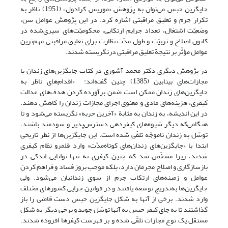
جایگزین حبس می‌توان به پژوهش «موریس کرادول» (1951) ناظر به
تکرار جرم و تعلیق مراقبتی اشاره کرد. در این پژوهش عوامل سن،
وضعیّت اشتغال، تعداد جرایم ارتکابی، محکومیّت‌های سپری‌شده در
کانون اصلاح و تربیّت و طول مدّت نظارت برای تعلیق مراقبتی مهم‌ترین
عوامل مؤثّر بر نتیجة تعلیق مراقبتی درنگریسته شدند.
در پژوهش دیگری دکتر محمد آشوری در کتاب جایگزین‌های زندان یا
مجازات‌های بینابین (1385) چنین گفته‌‌اند: «اقدام‌های ناظر به
جایگزین‌های زندان ممکن است ضمن برآورده کردن هدف‌های عدالت
کیفری، هزینه‌های مادی و معنوی اجرای مجازات زندان را کاهش دهند.
در این اندیشه، به زندان به ‌مثابة «آخرین حربه» نگریسته می‌شود و تا
هنگامی‌که دیگر شیوه‌های کیفردهی دسترس‌پذیر و سودمند باشند،
توسّل به زندان ناموجّه تلقّی شده است. این جایگزین‌ها از نظر تاریخی
ابتدا با «جایگزین‌های زندان‌های کوتاه‌مدّت» وارد قلمرو نظام کیفری
شدند، زیرا مشخّص شد که چنین کیفری نه ‌تنها توانایی اندکی در
بازسازگاری و اصلاح مجرمان دارد، بلکه موجب بروز فساد و فراهم کردن
عوامل و زمینه‌های ارتکاب جرم از سوی زندانیان می‌شود. ولی
جایگزین‌ها به‌تدریج توسعه یافتند و در قوانین جزایی کشورهای مختلف
وارد شدند. برخی از آنها به شکل جایگزین حبس دست قاضی را باز
گذاشتند تا به ‌جای کیفر حبس به آنها توسّل جوید و برخی دیگر به شکل
مستقل یک نوع مجازات تلقّی شده و بر فهرست کیفرها افزوده شدند.