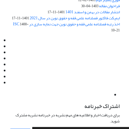
1405-02-12
فراخوان مقاله
1403-04-30
انتشار مقالات در بهمن و اسفند 1401
1401-11-17
ایمپکت فاکتور فصلنامه علمی فقه و حقوق نوین در سال 2021
1401-11-17
اخذ رتبه فصلنامه علمی فقه و حقوق نوین جهت نمایه سازی در ISC
1400-
10-21
Email:
info@jaml.ir
Instagram:jaml.ir
Tel:+98 9196523692
Fax:025 34224584
Post Box:Iran,Qom,37135.1166
SMS:5000 4000 452 462
آدرس پستی فصلنامه: قم، صندوق پستی 37135/1166
استان قم، خیابان مهر، بلوار نوفل لوشاتو، خیابان آزادی، بلوک 38،
واحد3- کد پستی: 3735113966
لینک پرداخت به فصلنامه علمی فقه و حقوق نوین:
IDPay.ir/jaml-ir
اشتراک خبرنامه
برای دریافت اخبار و اطلاعیه های مهم نشریه در خبرنامه نشریه مشترک
شوید.