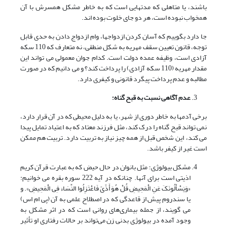
باشند، یا متاهلی که مدتهایی است که به خاطر مشکل همسرش با آن
همخواب نبوده است، هر دو جای خلوت بوده اند.
جا دارد بگوییم که آسان کردن ازدواجها، وام ازدواج دادن به حدی قابل
توجه، قانون تعیین سقف مهریه به شکل منطقی، نه متعارف که 110 سکه
آزادی است، وظیفه عمده دولت است. کدام جوان معمولی می تواند این
مقدار مهریه (110 سکه آزادی) را پرداخت کند؟ و می دانیم که در صورت
مطالبه و عدم پرداخت پیگرد قانونی و کیفری دارد.
عدم آگاهی نسبت به قبح گناه؛
برخی آدمها به خاطر دوری از شهر، یا به دلیل محیطی که در آن قرار دارد،
نمی تواند قبح گناه را درک کند، مثل فرزند معتاد که به اعتیاد تمایل پیدا
می کند، این شخص قبل از همه چیز نیاز به تربیت دارد. تربیت هم ممکن
است غیر از کیفر باشد.
مشکل بیولوژی؛ مثل بانوان در حال حیض که به عبارت قرآن کریم
اذیتی است برای آنها. چنانکه در آیه 222 سوره بقره می خوانیم:
«وَیَسْأَلُونَکَ عَنِ الْمَحِیضِ قُلْ هُوَ أَذًىً فَاعْتَزِلُوا النِّسَاءَ فِی الْمَحِیضِ». و
یا سندروم پیش از قاعدگی که در اصطلاح علمی به آن (پی ام اس)
می گویند، از جمله بیماری‌های روانی است که در اثر مشکل به
وجود آمده در بیولوژی بدنی زن می‌تواند بر حالات رفتاری او تأثیر