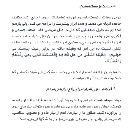
حمایت از مستضعفین
برخی اوقات حکومت با وجود این که تمام تلاش خود را برای رشد یکایک
جامعه انجام می دهد، و همه ابزار پیشرفت را فراهم می کند، ولی بازهم
عده ای به دلیل ضعفهایی که دارند، مثل مریضی حاد، ضعف جسمی و
فکری، نمی توانند روی پای خود بایستند. در این حال، دولت باید دست
آنها را بگیرد و حامی مادی و معنوی آنها باشد. چنانکه در عهدنامه مالک
اشتر، نسبت به این امر که وظیفه حاکم در برابر رعیت چیست، می
خوانیم: «الطَّبَقَةُ السُّفْلَی مِنْ أَهْلِ الْحَاجَةِ وَالْمَسْکَنَةِ الَّذینَ یَحِقُّ رِفْدُهُمْ
وَمَعُونَتُهُمْ».
طبقه پایین جامعه که نیازمند و تهی دست تشکیل می شود، کسانی که
کمک و بخشش به آنها لازم است.
فراهم سازی شرایط برای رفع نیازهای مردم
دولت موظف است شرایطی را به وجود آورد که همه افراد و اقشار جامعه،
کودک، جوان و پیر، سرمایه دار و بی سرمایه و غیره بتواند نیازهای خود
را برآورده کند. منظور ما از نیازها، اعم از نیاز مادی و معنوی، سلامتی،
جنسی، نیاز روانی، نیاز تفریحی-ورزشی، و نیاز به شکوفایی می باشد.