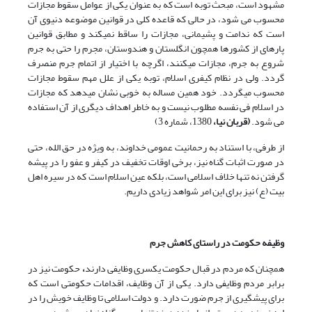
مشهود است، مبحث توبه است که به عنوان یکى از عوامل سقوط مجازات
محسوب می شود، در حالى که قاعده کلى در قوانین موضوعه دنیوی آن
است که ندامت و پشیمانی، مجازات را ساقط نمى‏کند و مطابق قوانین
پاره‏اى از کشورها همچون انگلستان و هندوستان، مجرم را حتى به جرم
شروع به جرم، مجازات مى‏کنند، اگرچه با اختیار از اتمام جرم منصرف
گردد. ولی در نظام کیفرى اسلام، توبه یکى از علل مهم سقوط مجازات
محسوب مى‏گردد. خود همین مساله به خوبى نشان مى‏دهد که مجازات
در اسلام فی نفسه مطلوب نیست و به خاطر اهداف دیگری از آن استفاده
می شود.
(قربان نیا،
1380، شماره 3)
از طرفی، با استناد به رحمانیت عمومی خداوند، به ویژه در حق الله، حتی
در صورت اثبات گناه نیز، برخی اوقات تخفیف در کیفر و عفو را در پیشه
گرفتن نه تنها خلاف اسلامی است، بلکه عین اسلام است که در سیره اهل
بیت (ع) نیز برای این امر شواهد زیادی داریم.
وظیفه حکومت در راستای کاهش جرم
همچنان که مردم در قبال حکومت یکسری وظایفی دارند
،
حکومت نیز در
برابر مردم وظایفی دارد. یکی از آن وظایف، اقدامات حکومتی است که
برای پیشگیری از جرم ضورت دارد. و دولت اسلامی تا وظایف خویش را در