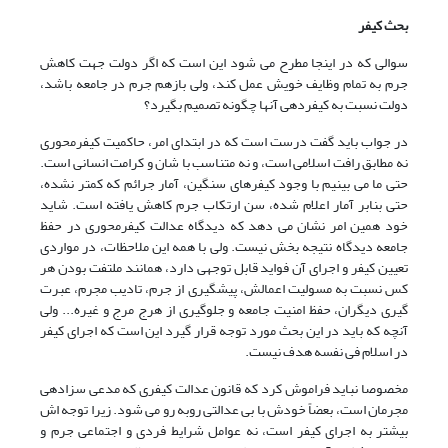
بحث کیفر
سوالی که در اینجا مطرح می شود این است که اگر دولت جهت کاهش
جرم به تمام وظایف خویش عمل کند، ولی بازهم جرم در جامعه باشد،
دولت نسبت به کیفردهی آنها چگونه تصمیم بگیرد؟
در جواب باید گفت درست است که در ابتدای امر، حاکمیت کیفرمحوری
نه مطابق رافت اسلامی است، و نه متناسب با شان و کرامت انسانی است.
حتی ما می بینیم با وجود کیفرهای سنگین، آمار جرائم که کمتر نشده،
حتی بنابر آمار اعلام شده، سن ارتکاب جرم کاهش یافته است. شاید
خود همین امر نشان می دهد که دیدگاه عدالت کیفرمحوری در حفظ
جامعه دیدگاه نتیجه بخش نیست. ولی با همه این ملاحظات، در مواردی
تعیین کیفر و اجرای آن فواید قابل توجهی دارد، همانند ملتفت بودن هر
کس نسبت به مسولیت اعمالش، پیشگیری از جرم، تادیب مجرم، عبرت
گیری دیگران، حفظ امنیت جامعه و جلوگیری از هرج مرج و غیره... ولی
آنچه که باید در این بحث مورد توجه قرار گیرد این است که اجرای کیفر
در اسلام فی نفسه هدف نیست.
مخصوصا نباید فراموش کرد که قانون عدالت کیفری که مدعی سزادهی
مجرمان است، بعضاً خودش با بی عدالتی روبه رو می شود. زیرا توجه اش
بیشتر به اجرای کیفر است، نه عوامل شرایط فردی و اجتماعی جرم و