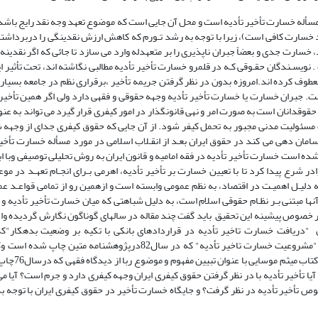
سأله خسارت تأخیر تأدیه است و محل آن جایی است که موضوع تعهد وجه نقد رایج باشد 
 خسارت کافی است)، زیرا با توجه به رشد تـورم که کاهش ارزش نقدینگی را دربرداشته
سارت جدی و بعضاً جبران ناپذیری را بر متعهدله وارد می سازد تا جائی که اگر نقدینه خ
 نویسـندگان حقـوقی کـه در قلمرو خسارت تأخیر تأدیه مطالبی نگاشته اند، تحت تأثیر ا
عطوف کرده اند.امروزه بدون در نظر گرفتن جریمه تأخیر ،برقراری نظم در جامعه بسیار
 جبران خسارت یا خسارت تأخیر تأدیه وجهه حقوقی و فقهی دارد ولی اگر همین تأخیر 
قدانان است به صورت امر و نهی قانونگذار در امور کیفری قرار گیرد می تواند به عنو
 مسئولیت مدنی مجبور به تحمل کیفر شود. از آن جایی که حقوق کیفری جدای از وجهه
سامان دهی می کند در حقوق ایران بعـد از انقـلاب اسلامی در مورد مسأله خسارت تأخی
ده است خسارت تأخیر تأدیه در فقه امامیه و قانون ایران به روش تحلیلی توصیفی وبا ابز
ادر شرع پیدا کرد تا با تعیین خسارت بر تأخیر تأدیه، اهرمی بـرای انجـام تعهـد در مو
 دلیـل اهمیـت در اقتصاد، به نظم عمومی وابسته است و ازهمین رو از تمامی قواعـد ع
نها مبتنی بـر نظـام حقوقی اسلام است، به دلیل شباهتی که میان خسارت تأخیر تأدیه و ر
 خصوص پیشینه این تحقیق باید گفت چند مقاله در سالهای گوناگون نگارش گردیده وا
وان "دریافت خسارت تاخیر تأدیه در قراردادهای بانکی با تکیه بر وضعیت بدهکار"
اقتصاداسلامی در سال90چاپ گردیده ومقاله محمد موسوی بجنوردی باعنوان "مشروعیت خسارت تاخیر تأدیه" که در سال82در
کتاب احمد علی یوسفی با عنوان ربا 
یا تأخیر تأدیه با در نظر گرفتن حقوق کیفری ایران وجهه کیفری دارد و جرم است؟ آیا می 
وص تأخیر تأدیه در نظر گرفت؟ و جایگاه خسارت تأخیر در حقوق کیفری ایران با توجه ب