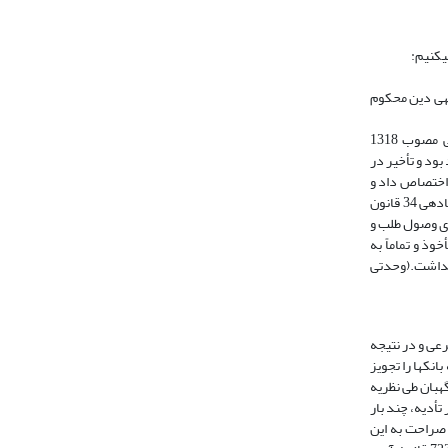
‏کنیم:
ن خسارتِ حاصل از تأخیر تأدیه‏ى دین محکوم
در این ماده‏ى قانونى، خسارت تأخیر تأدیه پذیرفته شده، ولى صدور حکم بر اساس آن منوط به رعایت ماده‏ى 221 قانون مدنى است. قانون آیین دادرسىِ مدنى مصوب 1318
 اعم از خسارت تأخیر تأدیه‏ى وجه نقد بود و تأخیر در
‏ى 719 آن قانون را به خسارت تأخیر تأدیه اختصاص داد و
رقم مشخصى را براى آن در نظر گرفت. ملاحظه مى‏شود که این ماده، به عقد قرض اختصاصى ندارد و هر گونه دِینى را که موضوع آن وجه نقد است شامل مى‏گردد. در ماده‏ى 34 قانون
 براى وصول طلب و
، مأخوذ و تماماً به
جارى مقرر مى‏داشت.(وحدتی
بان تأخیر تأدیه را غیرشرعی و در نتیجه
ه میزان 12 درصد مانده ی بدهی به وسیله بانکها را تجویز
ی نگهبان طی نظریه
 تأدیه، چند بار
ه نیزبه صراحت به این