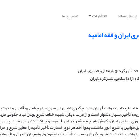
ارسال مقاله
انتشارات
تماس با ما
ی ایران و فقه امامیه
حد شهرکرد،چهارمحال بختیاری، ایران.
 آزاد اسلامی، شهرکرد،ایران
لحاظ پیدایى تحولات فراوان،موضع گیرى هایی را از سوى مراجع فقهى و قانونى با خود ب
ریمه تأخیر،بسیار دشوار است و از طرف دیگر، شبهه خلاف شرع بودن نهاد حقوقى مزبور
 اسلامى ایران، کاوش هر چه بیشتر در اطراف موضوع یاد شده را مى طلبد. پـس از 
قوانین با شرع انور داشتند بدوا اخذ هر نوع خسارت تأخیر تأدیه را مغایر شرع و حرام
را وادار بـه تجدیـدنظر و پـذیرش خسارت تأخیر تأدیه نمود ولی همچنان شبهاتی باقی مان