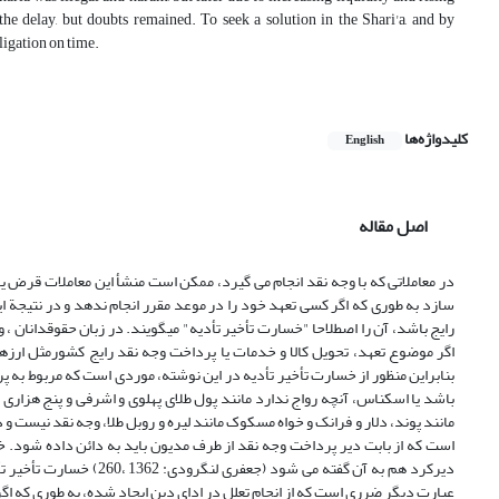
he delay, but doubts remained. To seek a solution in the Shari'a, and by
ligation on time.
کلیدواژه‌ها
English
اصل مقاله
در معاملاتی که با وجه نقد انجام می گیرد، ممکن است منشأ این معاملات قرض یا 
سازد به طوری که اگر کسی تعهد خود را در موعد مقرر انجام ندهد و در نتیجة ای
رایج باشد، آن را اصطلاحا "خسارت تأخیر تأدیه" میگویند. در زبان حقوقدانان ،
اگر موضوع تعهد، تحویل کالا و خدمات یا پرداخت وجه نقد رایج کشورمثل ارزهای 
بنابراین منظور از خسارت تأخیر تأدیه در این نوشته، موردی است که مربوط به پ
باشد یا اسکناس، آنچه رواج ندارد مانند پول طلاى پهلوى و اشرفى و پنج هزارى
است که از بابت دیر پرداخت وجه نقد از طرف مدیون باید به دائن داده شود. 
دیرکرد هم به آن گفته می
عبارت دیگر ضرری است که از انجام تعلل در ادای دین ایجاد شده، به طوری که اگر در 