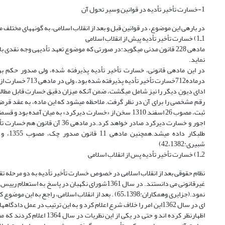
1-خسارت تأخیر تأدیه در قوانین وسیر تحول آن
در باره‏ى این موضوع، در قوانینِ قبل و بعد از انقلاب اسلامى، به گونه‏هاى مخت
1ـ1) خسارت تأخیر تأدیه پیش از انقلاب اسلامى
نماید.
ثبت، مصوب 26 اسفند 1310 سخن از «خسارت دیرکرد» به میان آ
اجور و خسارت دیرکرد صادر خواهد ک
شبیری:42،1382)
2ـ1) خسارت تأخیر تأدیه پس از انقلاب اسلامى
نمود.(جزایری وهمکاران:65،1398) . بعد از انقلاب اسلام
ای در سال 1362این امر را خلاف شرع اعلام کرد و به این ترتیب در عم
اظهارنظر کرده اند و حتی د