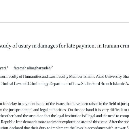
 study of usury in damages for late payment in Iranian c
1
2
yeri
fatemeh aliasgharzadeh
ssor, Faculty of Humanities and Law, Faculty Member, Islamic Azad University, Sh
Criminal Law and Criminology, Department of Law, Shahrekord Branch, Islamic Aza
for delay in payment is one of the issues that have been raised in the field of ju
m the jurisprudential and legal authorities. On the one hand, it is very difficult t
the other hand, the suspicion that the legal institution is illegal and the need to co
c Republic Iran demands more and more exploration around this issue. After the revol
tution, declared that their duty to implement the laws in accordance with Anwar Sh