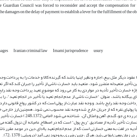
he Guardian Council was forced to reconsider and accept the compensation for t
he damages on the delay of payment, to establish a lever for the fulfillment of the ob
mages
Iranian criminal law
Imami jurisprudence
usury
عقود دیگر مثل بیع، اجاره و نظیر اینها باشد که گیرنده کالا و خدمات را به پرداخت وج
ن تأخیر متعهدله متضرر شود، متعهد باید خسارت ناشی از تأخیر را جبران کند که اگر ت
 واژه خسارت تأخیر تأدیه در مواردی به کار می رود که موضوع تعهد پرداخت وجه نقد رای
بیگانه باشد، عنوان "خسارت ناشی از عدم انجام تعهد یا تأخیر در انجام تعهد"، را به 
رداخت وجه نقد رایج باشد. و وجه نقد عبارت از پولى است که در کشور رواج قانونى دار
 یا پولهاى نقره که از جریان خارج شده وجه نقد محسوب نمی شود، همچنین ارز خارجى خ
مانند پوند، دلار و فرانک و خواه مسکوک مانند لیره و روبل طلا، وجه نقد نیست و در رده ی جو،
خسارت تأخیر تأدیه از مصادیق "ربح پول" است که در اصطلاح عامیانه آن نزول گفته 
 شود (جعفری لنگرودی: 1362 ،260) خسارت تأخیر تأدیه در لغت به معنی خسارتی است که از عدم انجام تعهد یاادای دین در موعد 
زمان معین ایفا می شد، هرگز، چنین ضرری به وجود نمی آمد (درویشی: 1378 ،72).