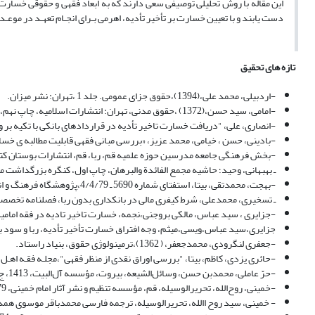
این مقاله با روش تحلیلی توصیفی سعى دارند که به ابعاد فقهى و حقوقى خسارت ت
دست یابند و با تعیین خسارت بر تأخیر تأدیه، اهرمی بـرای انجـام تعهـد در موعـد
تازه های تحقیق
-اردبیلی، محمد علی،(1394)،حقوق جزای عمومی. جلد 1 ،تهران: نشر میزان.
-امامى، سید حسن،(1372) ،حقوق مدنى، تهران: انتشارات اسلامیه، چاپ نهم، 1 جلد
-انصاری، علی، "دریافت خسارت تاخیر تأدیه در قراردادهای بانکی با تکیه بر وض
-بادینی، حسن ، خیامی، محمد عزیز، «بررسی مبانی فقهی قابلیت مطالبه ی خسارت تاخیر ت
-بخش فرهنگی جامعه مدرسین حوزه علمیه قم، ربا، قم، انتشارات بوستان کتاب، 
ـ بهبهانى، وحید؛ حاشیه مجمع الفائدة والبرهان، چاپ اول، کنگره بزرگداشت مقدس ا
-بهجت، محمدتقی، بیتا، استفتای شماره 5690 ـ 4/4/79،پژوهشگاه فرهنگ و اندیشه اسلامی.
ـ تسخیری، محمدعلی، شرط کیفری مالی در بانکداری بدون ربا، فصلنامه تخصصی فقه اه
-جزایری ، سید عباس، مالکی بروجنی،نجمه، خسارت تاخیر تادیه در فقه امامیه 
جزایری،سید عباس،ویسی،میثم، وجه افتراق خسارت تأخیر تأدیه، ربا و سود بانکی در حقوق
-جعفری لنگرودی، محمدجعفر، ( 1362)،ترمینولوژی حقوق، بنیاد راستاد.
-حائری یزدی، کاظم، بیتا، "بررسی اوراق نقدی از منظر فقهی"،مجلـه فقـه اهـل بیـت 
-حرّ عاملی، محمدبن‌ حسن، وسائل‌الشیعه، بیروت، مؤسسه آل‌البیت، 1413، ج 18.
-خمینی، روح‌الله، تحریرالوسیله، قم، مؤسسه تنظیم و نشر آثار امام خمینی، 1379، ج 1.
- خمینی، سید روح االله، تحریرالوسیله، ترجمه فارسی محمدباقر موسوی همدانی، ج 4 ،قم، دارالعلم.70