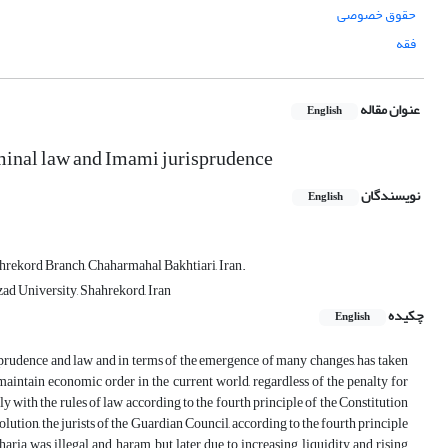
حقوق خصوصی
فقه
عنوان مقاله
English
riminal law and Imami jurisprudence
نویسندگان
English
ahrekord Branch, Chaharmahal Bakhtiari, Iran.
d University, Shahrekord, Iran
چکیده
English
risprudence and law and in terms of the emergence of many changes, has taken
o maintain economic order in the current world, regardless of the penalty for
mply with the rules of law according to the fourth principle of the Constitution
ution, the jurists of the Guardian Council, according to the fourth principle
aria was illegal and haram, but later due to increasing liquidity and rising