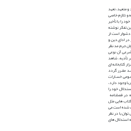
و متعهد، تعهد
 و تلازم خاصی
ود را با تأخیر
ین تفکر نوشته
 دشوار است از
در ادای دین و
ان جرم مد نظر
 شرعی آن نوعی
ر تأدیه، شاهد
ار کتابخانه ای
عـد مقـرر گردد
مـومی خسـارات
با وجود دارد،
ستدلال خود را
که در فصلنامه
پژوهشنامه متین چاپ شده است وکتاب هایی مثل
و تورم که چاپ شده در سال 81 می باشدو کتاب میثم موسایی با عنوان تبیین مفهوم و موضوع ربا از دیدگاه فقهی که درسال76چاپ شده است می
توان با در نظر
ه استدلال های