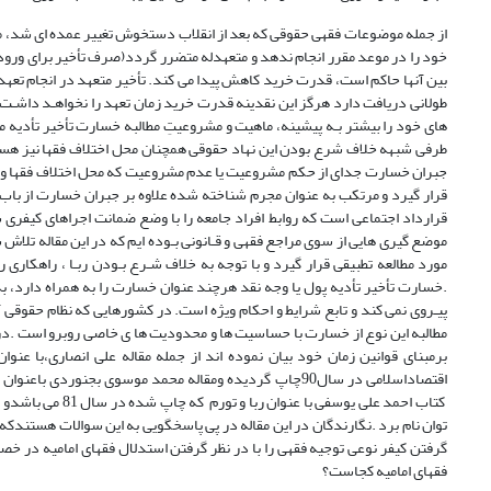
از جمله موضوعات فقهی حقوقی که بعد از انقلاب دستخوش تغییر عمده ای شد، م
خود را در موعد مقرر انجام ندهد و متعهدله متضرر گردد(صرف تأخیر برای ورود
بین آنها حاکم است، قدرت خرید کاهش پیدا می کند. تأخیر متعهد در انجام تعهد، خ
طولانی دریافت دارد هرگز این نقدینه قدرت خرید زمان تعهد را نخواهـد داشـت .
های خود را بیشتر بـه پیشینه، ماهیت و مشروعیتِ مطالبه خسارت تأخیر تأدیه م
طرفی شبهه خلاف شرع بودن این نهاد حقوقی همچنان محل اختلاف فقها نیز هست.
جبران خسارت جدای از حکم مشروعیت یا عدم مشروعیت که محل اختلاف فقها و حقو
قرار گیرد و مرتکب به عنوان مجرم شناخته شده علاوه بر جبران خسارت از باب
قرارداد اجتماعی است که روابط افراد جامعه را با وضع ضمانت اجراهای کیفری 
موضع گیری هایی از سوی مراجع فقهی و قـانونی بـوده ایم که در این مقاله تلاش ش
مورد مطالعه تطبیقی قرار گیرد و با توجه به خلاف شـرع بـودن ربـا ، راهکاری ر
.خسارت تأخیر تأدیه پول یا وجه نقد هرچند عنوان خسارت را به همراه دارد، به
پیـروی نمی کند و تابع شرایط و احکام ویژه است. در کشورهایی که نظام حقوقی آ
مطالبه این نوع از خسارت با حساسیت ها و محدودیت ها ی خاصی روبرو است .در
برمبنای قوانین زمان خود بیان نموده اند از جمله مقاله علی انصاری،با عن
توان نام برد .نگارندگان در این مقاله در پی پاسخگویی به این سوالات هستندکه آ
گرفتن کیفر نوعی توجیه فقهی را با در نظر گرفتن استدلال فقهای امامیه در خص
فقهای امامیه کجاست؟