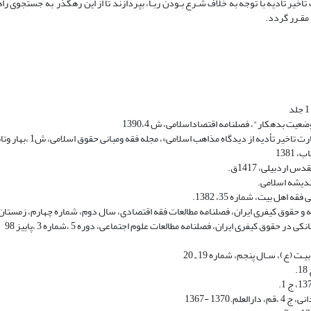
أخیر تأدیه با توجه به خلاف شـرع بـودن ربـا، بپردازند تا از این رهگذر به جستجوی ر
 مقـرر گردد.
عیت بدهکار"، فصلنامه اقتصاداسلامی، ش 1390،4
أدیه از دیدگاه مذاهب اسلامی»، مجله فقه ومبانی حقوق اسلامی، ش1 ،بهار وتابستان 1391
1381
ردبیلى، 1417ق.
ل بیت، شماره 35، 1382.
و حقوق کیفری ایران، فصلنامه مطالعات فقه اقتصادی، سال دوم، شماره چهارم، زمستان 99
 کیفری ایران، فصلنامه مطالعات علوم اجتماعی، دوره 5 ،شماره 3 ،پاییز 98
(ع)، سـال پنجم، شماره 19 ـ 20
13 -1367