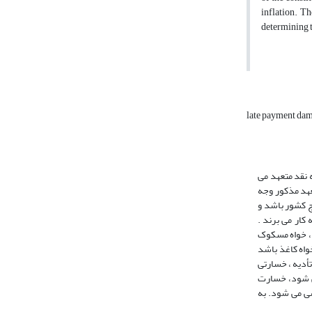
inflation. T
determining t
late payment da
ه نقد متعهد می
عهد مذکور وجه
ج کشور باشد و
کار می برند .
د، خواه مسکوک
واه کاغذ باشد
 گندم، آهن و امثال آن، شناخته می شود (امامی:248،1372 ) خسارت تأخیر تأدیه ، خسارتی
می شود، خسارت
مقرر ناشی می شود. به