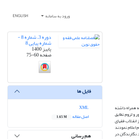
ورود به سامانه
ENGLISH
دوره 3، شماره 8 -
شماره پیاپی 8
پاییز 1400
صفحه
75-60
فایل ها
XML
ه همراه داشته
 و لزوم تطابق
اصل مقاله
1.65 M
انقـلاب فقهای
 اعلام نمودند
د.نگارندگان در
هم رسانی