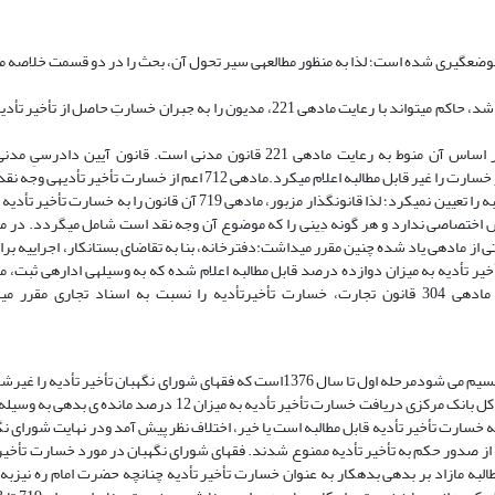
لف موضع‏گیرى شده است؛ لذا به منظور مطالعه‏ى سیر تحول آن، بحث را در دو قسمت خلاصه مى
ماده‏ى 228 قانون مدنى مى‏گوید:در صورتى که موضوع تعهد تأدیه‏ى وجه نقدى باشد، حاکم مى‏تواند با رعایت ماده‏ى 221، مدیون را به جبرا
درماده712خسارت تأخیر تأدیه پذیرفته شده بود، ولى در ماده‏ى 713 خسارت از خسارت را غیر قابل مطالبه اعلام مى‏کرد.ماده‏ى 712
اداى دیونِ دیگر را نیز شامل مى‏گشت، ضمن آن‏که میزان دقیق خسارتِ قابل مطالبه را تعیین نمى‏کرد؛ لذا قانون‏گذار مزبور، ماده
مده بود و قسمتى از ماده‏ى یاد شده چنین مقرر مى‏داشت:دفترخانه، بنا به تقاضاى بستانکار، اجراییه
رد.در ماده‏ى 36 آن قانون هم خسارت تأخیر تأدیه به میزان دوازده درصد قابل مطالبه اعلام شده که به وسیله‏ى اداره‏ى ثبت
طلبکار داده مى‏شد.هم‏چنین ماده‏ى 11 قانون صدور چک، مصوب 1355، و ماده‏ى 304 قانون تجارت، خسارت تأخیرتأدیه را نسبت به اسناد ت
نظام حقوقی بعد از انقلاب اسلامی در خصوص خسارت تأخیر تأدیه به دو مرحله تقسیم می شودمرحله اول تا سال 1376است که فقهای شورای نگه
غیرقانونی می دانستند. در سال 1361شورای نگهبان در پاسخ به استعلام رییس کل بانک مرکزی دریافت خسارت تأخیر تأدیه ب
ی، راجع به این موضوع که خسارت تأخیر تأدیه قابل مطالبه است یا خیر، اختلاف نظر پیش آمد ودر نهایت شورا
ل دادگاهها از صدور حکم به تأخیر تأدیه ممنوع شدند. فقهای شورای نگهبان در مورد خسارت تأخیر
ر یکی از این نظریات در سال 1364 اعلام کردند که مطالبه مازاد بر بدهی بدهکار به عنوان خسارت تأخیر تأدیه چنانچه حضرت امام ر