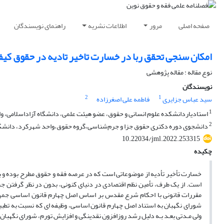
صفحه اصلی
مرور
اطلاعات نشریه
راهنمای نویسندگان
امکان سنجی تحقق ربا در خسارت تاخیر تادیه در حقوق کیفر
نوع مقاله : مقاله پژوهشی
نویسندگان
2
1
سید عباس جزایری
فاطمه علی اصغرزاده
1
استادیاردانشکده علوم انسانی و حقوق، عضو هیئت علمی، دانشگاه آزاداسلامی، وا
2
دانشجوی دوره دکتری حقوق جزا و جرم‌شناسی،گروه حقوق،واحد شهرکرد، دانشگاه
10.22034/jml.2022.253315
چکیده
خسارت تأخیر تأدیه از موضوعاتى است که در عرصه فقه و حقوق مطرح بوده و به 
است. از یک طرف، تأمین نظم اقتصادى در دنیاى کنونى، بدون در نظر گرفتن ج
مقررات قانونى با احکام شرع مقدس بر اساس اصل چهارم قانون اساسى جمهورى
شورای نگهبان به استناد اصل چهارم قانون اساسی، وظیفه ای که نسبت به تطبیق 
ولی مـدتی بعـد بـه دلیل رشد روزافزون نقدینگی و افزایش تورم، شورای نگهبان 