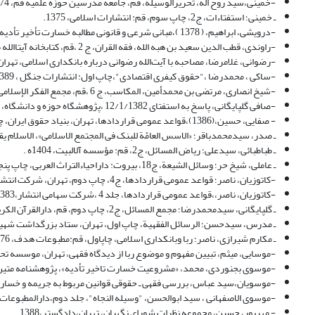
-خمینی،سید روح اله، تحریرالوسیله، قم، جامعه مدرسین حوزه علمیه قم، 1374، ج 2
ـ خمینى؛ استفتاءات، ج2، چاپ سوم، قم: انتشارات اسلامى، 1375.
-درویشی، ابراهیم، ( 1378 )،مبانی شرعی و قانونی مطالبه خسارت تأخیر تأدیه توسط بانکها: نظریه فقها و حقوقدانان، تازه های اقتصاد، شماره 84
-راوندی، قطب الدین سعید بن هبه الله، فقه القران، ج 2 ،قم، کتابخانه آیتاالله مرعشی نجفی، 1405ه.ق.
-رضوانی، غلامرضا، مصاحبه با آیت‌الله رضوانی درباره بانکداری اسلامی، تهران، با
-ساکی ، محمدرضا ،"حقوق کیفری اقتصادی"،چاپ اول: انتشارات جنگل ، 1389هـ .ش
-شیخ انصاری، مرتضى بن محمدأمین، المکاسب، ج 6 ،قم، مجمع الفکر الإسلامی،1420ه.ق
-صافی گلپایگانی، پاسخ به استفتای 12/1/1382 ،پژوهشگاه حوزه و دانشگاه، قم
- صفایی، حسین،(1386)،قواعد عمومی قراردادها، تهران، بنیاد حقوق ایران، چاپ پنچم
ـ صدر، سیدمحمدباقر؛ «الاسس العامّة للبنک فى المجتمع الاسلامى»، الاسلام یقود الحیاة، ش6، چاپ دوم، بیروت:
ـ طباطبائى، سیدعلى؛ ریاض المسائل، ج2، قم: مؤسسه آل‏البیت، 1404ه .
ـ عاملى، شیخ حر؛ وسائل الشیعة، ج18، بیروت: داراحیاءالتراث العربى، چاپ پنجم، 1403 ق .
-کاتوزیان، ناصر؛ قواعد عمومى قراردادها، ج4، چاپ دوم، تهران، شرکت انتشار، 1376
-کاتوزیان، ناصر،،قواعد عمومی قراردادها، جلد 4 ،شرکت سهامی انتشار،1383
ـ گلپایگانى، سیدمحمدرضا؛ مجمع المسائل، ج2، چاپ دوم، قم، دارالقرآن الکریم، 1405 ه .
ـ مدرس، سیدحسن؛ الرسائل الفقهیة، چاپ اول، تهران، ستاد بزرگداشت شهید مدرس
ـ مکارم شیرازى، ناصر؛ ربا وبانکدارى اسلامى، چاپ‏اول، قم:مطبوعات هدف، 1376.
-موسایی، میثم، تبیین مفهوم و موضوع ربا از دیدگاه فقهی، تهران، موسسه تحقیقا
-موسوی بجنوردی، محمد، «مشروعیت خسارت تاخیر تأدیه»، پژوهشنامه متین، ش 19 ،تابستان، .3ص
-موسویان،سید عباس، بررسی فقهی ـ حقوقی قوانین مربوط به جریمه و خسارت 
-موسوی الاصفهانی ، سید ابوالحسن، "وسیله النجاه"، جلد دوم،دارالمطبوعات بیرو
- مهرپور، حسین، مجموعه نظرات شورای نگهبان، تهران،دادگستر،1388