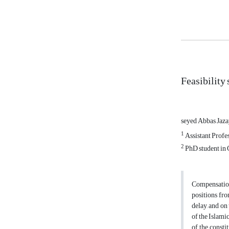
Feasibility
seyed Abbas Jaza
1
Assistant Profe
2
PhD student in 
Compensation 
positions fro
delay, and on 
of the Islami
of the consti