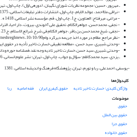
ـ مهرپور، حسین؛ مجموعه نظریات شوراى نگهبان، (دوره‏ى اوّل)، چاپ اول، تهران:
-نراقى،ملااحمد، عوائد الایام، چاپ اول، انتشارات دفتر تبلیغات اسلامى، 1375.
- مراغى، میرفتاح؛ العناوین، ج1، چاپ اول، قم، مؤسسه نشر اسلامى، 1418 ه .
- نجفی، محمدحسن، جواهرالکلام، تحقیق علی آخوندی، بیروت، دار احیاء التراث العربی، چ
-نجفی، شیخ محمدحسن بن باقر، جواهر الکلام فی شرح شرائع الاسلام، ج 23 ،التجاره، دفتر انتشارات اسلامی وابسته به جامعه مدرسین قم،1391
-نظر مراجع عظام در مورد اخذ جریمه دیرکرد وامmeshreghnews ،10/10/90
-وحدتی شبیری، سید حسن، «مطالعه تطبیقی خسارت تاخیر تأدیه در حقوق ایران و فق
-وحدتی شبیری،سید حسن،خسارت تاخیر تادیه وجه نقد،فصلنامه حوره ودانشگاه،
ـ یزدى، سید محمدکاظم؛ سؤال و جواب، چاپ اول، تهران: نشر علوم انسانى، 1376.
-یوسفی، احمدعلی، ربا و تورم، تهران، پژوهشگاه فرهنگ و اندیشه اسلامی، 1381
کلیدواژه‌ها
واژگان کلیدی: خسارت تاخیر تادیه
حقوق کیفری ایران
فقه امامیه
ربا
موضوعات
حقوق
حقوق بین الملل
حقوق جزا
حقوق خانواده