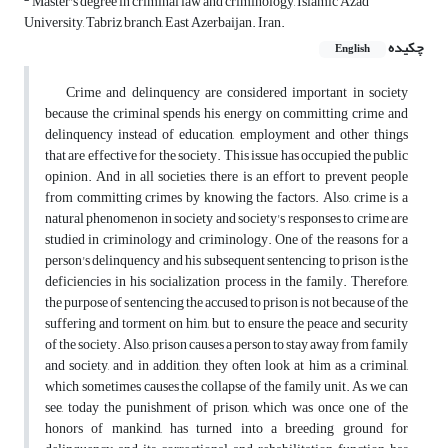
Master's degree in criminal law and criminology, Islamic Azad
University, Tabriz branch, East Azerbaijan. Iran.
چکیده
English
Crime and delinquency are considered important in society
because the criminal spends his energy on committing crime and
delinquency instead of education, employment and other things
that are effective for the society. This issue has occupied the public
opinion. And in all societies, there is an effort to prevent people
from committing crimes by knowing the factors. Also, crime is a
natural phenomenon in society and society's responses to crime are
studied in criminology and criminology. One of the reasons for a
person's delinquency and his subsequent sentencing to prison is the
deficiencies in his socialization process in the family. Therefore,
the purpose of sentencing the accused to prison is not because of the
suffering and torment on him, but to ensure the peace and security
of the society. Also, prison causes a person to stay away from family
and society, and in addition, they often look at him as a criminal,
which sometimes causes the collapse of the family unit. As we can
see, today the punishment of prison, which was once one of the
honors of mankind, has turned into a breeding ground for