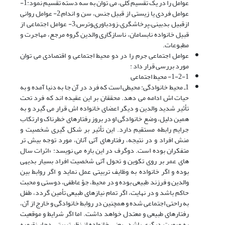
عوامل را در یک تقسیم کلى، مى توان به سه دسته تقسیم نمود:1-
عوامل فردى یا زیستى از قبیل جنس، سن و اندام;2- عوامل روانى
ازقبیل بدبینى،پرخاشگرى،زودباورىوترس;3- عوامل اجتماعى از
قبیل خانواده نابسامان، ناسازگارى والدین گروه مرجع، مهاجرت و
مطبوعات.
عوامل اجتماعی جرم را در دو محیط اجتماعی و اقتصادی می توان
مورد بررسی قرار داد :
1-2-1- محیط اجتماعى
1ـ محیط خانوادگى: محیطى است که فرد در آن جا به دنیا آمده و به
حیات اش ادامه مى دهد. محققان بر این عقیده اند که فرد تحت
تأثیر شدید والدین و دیگر اعضاى خانواده اش قرار مى گیرد و به
همین دلیل، وضع خانوادگى او در بروز رفتارهاى خطرناک و ارتکاب
جرایم رابطه مستقیم دارد. این تأثیر بر شکل گیرى شخصیت و
منش افراد و در نتیجه، رفتارهاى آتى آنان، مورد توجه بیش تر
متفکران بوده است. دوگرف در این باره مى نویسد: «اثرات سال
هاى عمر بر روى تکوین و تحول آتى شخصیت افراد بسیار بدیهى
بوده و اگر خانواده به وظایف تربیتى عمل نماید و اگر روابط بین
والدین و فرزند طبیعى بوده و در محیط، جوّ عاطفى، دوستى و محبت
حاکم باشد و در نهایت، اگر تمام نیازهاى طبیعى تأمین گردد، طفل
به راحتى اجتماعى شده و همچنین در روابط خانوادگى و خارج از آن،
رفتارهاى طبیعى و معتدل خواهد داشت. اما اگر شرایط و موقعیت
به صورت دیگرى باشد ـ یعنى خانواده از نظر تربیتى دچار نقیصه