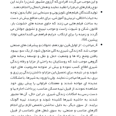
و این موجب مى گردد افرادى که آرزوى مشهور شدن را دارند این
نوع رفتارهاى جرم زا را تقلید نمایند و همان اعمال را انجام دهند.
تولیدکنندگان فیلم هاى تلویزیونى و سینمایى نیز غالباً بدون توجه
به جهات اخلاقى، تربیتى و آموزشى، براى جلب منافع بیش تر دست
به ساخت فیلم هایى مى زنند که حاوى صحنه هاى خشونت بار،
قانون شکن و شهوت زاست و موجب تهییج و تشویق جوانان مى
گردد و زمینه را براى ارتکاب جرایم فراهم مى کنند(نجفی توانا،
پیشین، 64).
4_مهاجرت : از اوایل قرن نوزدهم، تحولات و پیشرفت هاى صنعتى
موجب شد که زندگى شهرى به کلى متحول شود; از یک سو، بهبود
یافتن وضع راه ها و وضعیت حمل و نقل و توسعه رسانه هاى
گروهى موجب شد که روستاییان به راحتى از مزایا و رفاه زندگى
شهرى اطلاع کسب نموده و بیش تر متوجه محرومیت هاى خود
شوند و در نتیجه، براى تحصیل این مزایا و داشتن زندگى پر زرق و
برق، به شهرها مهاجرت نمایند. ولى با ورود به شهرها، با مشکلات
عدیده اى مواجه شدند و معضلات فراوانى را پیش روى خود
مشاهده نمودند; از قبیل تهیه مسکن مناسب، پرداخت اجاره بها و
دست رسى به امکانات زندگى شهرى. در این حال، آن ها مجبور
شدند به حاشیه شهرها کشیده شوند و درصدد تهیه آلونک
برایند. از سوى دیگر، به دلیل نداشتن تخصص لازم براى انجام
کارهاى مناسب و صنعتى، به سوى شغل هاى نامناسب از قبیل
سیگار فروشى، روزنامه فروشى و خرید و فروش مواد مخدر روى