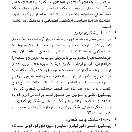
ساختار، شیوه های اقدام و برنامه های پیشگیری از لوازم اولیه این
فرآیند به شمار می رود. اما نکته اساسی در تحلیل تحولات- که
بعضاً مبنای انجام تغییرات در برخی از کشورها قرار می گیرد- لزوم
شناخت شرایط سیاسی، اجتماعی، اقتصادی و فرهنگی هر کشور
است.
1-3-1-پیشگیری کیفری:
برداشتن سنتی، مقابله با جرم و پیشگیری از آن را منحصر به حقوق
کیفری که عبارت است از مطالعه و تبیین قاعده مربوط به
سرکوبگری و مجازات و استنتاج پیامدهای منطقی آن بود
می‌دانست مجازات‌های بدنی یا ترذیلی موجبات « ترس و وحشت» را
فراهم می‌سازد و ارعاب انگیزی می‌کند. تنبیه هم سزایی خطای
ارتکابی و هم برقرار کننده مجدد نظم مختل شده بر اثر ارتکاب بزه
بود ، نوع پیشگیری از نظر ذاتی اقدامی پسینی است و پس از وقوع
جرم با بهره جستن از تدابیر و اقدامات نظام عدالت کیفری برای
کاهش نرخ جرم مداخله می کنند. پیشگیری کیفری که به
پیشگیری ثالثی یا سومین نیز مشهور است بر اساس اثری که به
جامعه و یا فرد بزهکار می گذارد به ۱_پیشگیری کیفری -
بازدارندگی عام ۲_پیشگیری کیفری- بازدارندگی خاص تقسیم می
گردد(همان، 37).
1-3-2-پیشگیری غیر کیفری :
پیشگیری کنشی «غیر کیفری» تدابیر و شیوه‌های گوناگونی است که
برای جلوگیری از بزهکاری در بیرون از نظام عدالت کیفری به کار