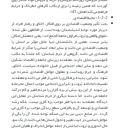
آوردند که همین زمینه را براى ارتکاب کارهاى خطرناک و جرایم
فراهم مى کند(همان، 43).
1-2-2- محیط اقتصادى
بحث تأثیر وضعیت اقتصادى بر روى افکار، اخلاق و رفتار افراد از
دیرباز مورد توجه اندیشمندان بوده است. از افلاطون نقل شده:
«تقواى واقعى و ثروت فراوان مانعة الجمع اند»; یعنى جمعشان امکان
پذیر نیست. بعضى از دانشمندان تنها عامل مؤثر بر انسان را
وضعیت اقتصادى مى دانند و سایر ابعاد انسانى را متأثر از شرایط
اقتصادى مى دانند. گروهى از جرم شناسان، که عمدتاً به مکتب
کمونیستى تمایل دارند، معتقدند زیربناى جامعه را اقتصاد تشکیل
مى دهد و سایر ابعاد اجتماعى از قبیل خانواده، سیاست، اخلاق،
فرهنگ و جرم روبناست و معلول عوامل اقتصادى شمرده مى
شود. بنابراین، پدیده بزهکارى را ناشى از فقر مى دانند و معتقدند
تقسیم ناعادلانه ثروت و نابرابرى اجتماعى موجب اعمال مجرمانه
مى شوند. از این رو، بیش تر بزه کاران را مردم فقیر و کم درآمد
جامعه مى دانند. اما دسته دیگرى از جرم شناسان در مقابل این
دیدگاه، معتقدند نه تنها فقر موجب بزه کارى نیست، بلکه رشد
اقتصادى و توسعه آن و بالارفتن سطح زندگى موجب بزه کارى مى
گردد. در منابع دینى نیز به این مسأله توجه شده، آن را یکى از
عوامل اساسى در جهت تغییر و تحول انسان ها مى دانند; از یک سو،
مال اندوزى و ثروت انباشتن از جمله عوامل انحراف و طغیان انسان