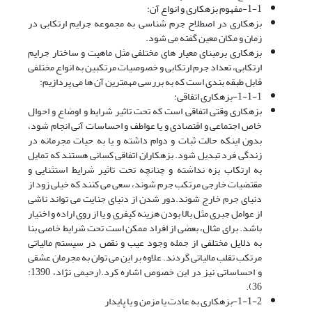
1-1-مفهوم بزهکاری و انواع آن:
بزهکاری در اصطلاح جرم شناسی به مجموعه جرایم ارتکابی در
زمان و مکان معین گفته می شود.
بزهکاری برمبنای معیار های مختلفی مثل ماهیت و ساختار جرایم
ارتکابی، تعداد جرم ارتکابی و خصوصیات مرتکبین به انواع مختلفی
قابل طبقه بندی است که به بررسی مهمترین آن ها می پردازیم:
1-1-1-بزهکاری اتفاقی:
بزهکاری وقتی اتفاقی است که تحت تاثیر شرایط و اوضاع و احوال
خاص اجتماعی و اقتصادی و یا عواطف و احساسات آنی انجام شود،
بدون اینکه حالت ثبات و دوام داشته و یا به حیات مجرمانه در
زندگی فرد تبدیل شود. بزهکاران اتفاقی کسانی هستند که تمایل
به ارتکاب بزه نداشته و چنانچه تحت تاثیر شرایط استثنایی و
مقتضیات خارجی مرتکب جرم شوند، سعی می کنند که خیلی زود از
دنیای جرم خارج شوند.دور شدن از دنیای جنایت می تواند ناشی
از عوامل جبری مثل بالا بودن هزینه کیفری و یا از روی اراده و اختیار
باشد. برای مثال، بعضی از افراد ممکن است تحت شرایط خاصی بنا
به دلایل مختلفی از جمله وجود عیب و نقص در سیستم مالیاتی
مرتکب تقلب مالیاتی گردند. علاوه بر این می توان به مجرمان عشقی
و احساساتی نیز در این خصوص اشاره کرد.(رحیمی نژاد، 1390:
36).
1-1-2-بزهکاری به عادت یا مزمن و یا پایدار