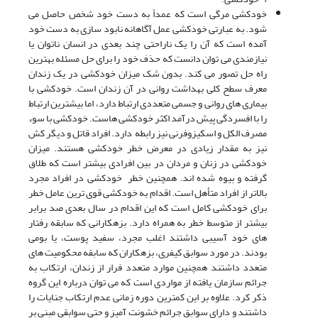
خودکشی مرگی است که عمداً به دست خود شخص حاصل می
شود. به عبارتی خودکشی عمل آگاهانه نابود سازی به دست خود
آمده است که آن را یک ناراحتی چند بعدی در انسان ناتوان یا
نیازمندی می توان دانست که حذف خود را برای حل مسئله بهترین
راه حل تصور می کند. بدون شک میزان خودکشی در یک زندان
معرف سطح کلی بهداشت روانی در آن زندان است. خودکشی با
بیماری های روانی و جسمی متعددی ارتباط دارد، اما بیشترین ارتباط
را با افسردگی پیش درآمد اکثر خودکشی هاست. خودکشی با سوء
مصرف الکل و اسکیزوفرنی نیز رابطه دارد. افراد قاتل و دیگر کش
نیز به مقدار زیادی در معرض خطر خودکشی هستند. میزان
خودکشی در زنان و مردان در بین افرادی بیشتر است که طلاق
گرفته و بیوه شده اند. همچنین خطر خودکشی در افراد مجرد
بالاتر از افراد متأهل است. اقدام به خودکشی قوی ترین عامل خطر
برای خودکشی کامل است که این اقدام در سال بعدی صد برابر
بیشتر از متوسط خطر به همراه دارد. بزهکارانی که سابقه رفتار
های خود آسیبی داشتند اغلب مجرد، سفید پوست، یا بومی
بودند. در مورد سوابق کیفری، بزهکاران که سابقه محکومیت های
متعدد داشتند همچنین موارد متعدد فرار از زندان، ارتکاب به
جرائم سازمان یافته از مواردی است که می توان درباره این گروه
ذکر کرد. علاوه بر این کمترین دوره زمانی عدم ارتکاب جنایات را
داشتند و دارای سوابق جرائم خشونت آمیز و حتی سوابقی مبنی بر