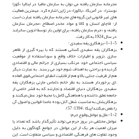
مجرمانه سازمان یافته می توان به سازمان مافیا در ایتالیا «کوزا
نوسترا» در آمریکا، «یاکوزا» در ژاپن اشاره کرد. مهمترین فعالیت
های غیر قانونی این گروه های مجرمانه سازمان یافته عبارت است
از: قاچاق انسان و کالا و مواد مخدر.اصطلاح «مجرمان سازمان
یافته» و «جرم سازمان یافته» برای اولین بار توسط ادوین ساترلند
در سال 1924 به کار رفت.
1-1-5-بزهکاری یقه سفیدی :
بزهکاران یقه سفیدی کسانی هستند که با بهره گیری از ظاهر
سازی ،تزویر و اظهارات خلاف واقع و سوءاستفاده از موقعیت
سیاسی –اجتماعی خود مرتکب بسیاری از جرائم مالی و اقتصادی
گردیده و براحتی به اهداف شوم خود می رسند. به عبارت دیگر
هم از ظرفیت جنایی بالا و هم از قابلیت انطباق اجتماعی فوق العاده
،ای برخوردار هستند به نظر خانم دلماس مارتی بزهکاران یقه
سفیدی ،بزهکاران دنیای اقتصاد و تجارتند که به قشر خاصی از
جامعه تعلق داشته و با هماهنگی کامل با محیط خود عمل میکنند و
بزهکاریشان به مناسبت شغل آنان بوده عامدا قوانین و اصول آن
را نقض میکنند(پیکا ، 1394: 57).
1-2-علل و عوامل وقوع جرم:
عوامل مختلفى در بروز جرم مى تواند تأثیرگذار باشد که تعداد یا
میزان اهمیت هر یک از این عوامل در جوامع گوناگون به دلیل
وجود تفاوت هاى فرهنگى، اقتصادى و سیاسى متفاوت است. این