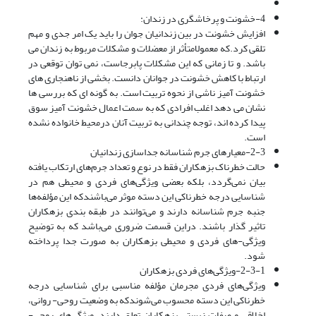
4-خشونت و پرخاشگری در زندان:
افزایش خشونت در بین زندانیان جوان را باید یک امر جدی و مهم
تلقی کرد.که معمولامتأثر از معضلات و مشکلات مربوط به زندان می
باشد. و تا زمانی که این مشکلات پابرجاست، نمی توان توقعی در
ارتباط با کاهش خشونت در جوانان دانست. بخشی از ناهنجاری های
خشونت آمیز ناشی از نحوه تربیت است. به گونه ای که بررسی ها
نشان می دهد اغلب افرادی که به سمت اعمال خشونت آمیز سوق
پیدا کرده اند، توجه چندانی به تربیت آنان درمحیط خانواده نشده
است.
2-3-معیارهای جرم شناسانه جداسازی زندانیان
حالت خطرناک بزهکاران فقط در نوع و تعداد جرم‌های ارتکاب یافته
بیان نمی‌گردد، بلکه بعضی ویژگی‌های فردی و محیطی هم در
شناسایی درجه خطرناکی این دسته موثر می‌باشندکه این مؤلفه‌ها
جنبه جرم شناسانه دارند و می‌توانند در طبقه بندی بزهکاران
تاثیر گذار باشند. دراین قسمت ضروری می‌باشد که به توضیح
ویژگی-های فردی و محیطی بزهکاران به صورت جدا پرداخته
شود.
2-3-1-ویژگی‌های فردی بزهکاران
ویژگی‌های فردی مجرمان مؤلفه مناسبی برای شناسایی درجه
خطرناکی این دسته محسوب می‌شوندکه به وضعیت روحی- روانی،
اخلاقی و صفات زیستی بزهکاران تعلق دارند. ویژگی‌های روحی-