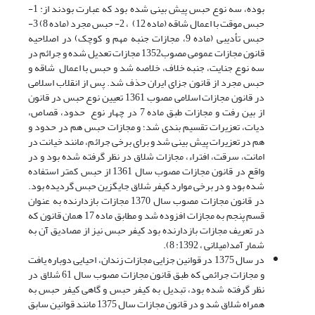
بوده، سه نوع حبس پیش بینی شده بود که عبارت بودند از: 1-
حبس موقت با اعمال شاقه (ماده 12) ، 2- حبس مجرد (ماده 8) 3-
حبس تأدیبی (ماده 9، مجازات جنبه مهم و کوچک) در اصلاحیه
قانون مجازات عمومی مصوب1352 مجازات تعدیل شده و جرائم در
سه نوع جنایت، جنبه خلاف، خلاصه شد و حبس با اعمال شاقه و
حبس مجرد از قانون جزای ایران حذف شد. پس از انقلاب اسلامی
در قانون مجازات اسلامی مصوب 1361 تعیین نوع حبس در قانون
از بین رفت و مجازات طبق ماده 7 در چهار نوع حدود، قصاص،
دیات، تعزیرات تقسیم بندی شد؛ و مجازات حبس هم در حدود و
هم در تعزیرات پیش بینی شد و برای برخی جرائم، مانند خیانت در
امانت، سرقت، افتراء، مجازات شلاق در نظر گرفته شده بود و در
واقع در قانون مجازات مصوب سال 1361 از حبس کمتر استفاده
شده بود و در برخی موارد کیفر شلاق جایگزین حبس گردیده بود.
در قانون مجازات مصوب سال 1370 مجازات بازدارنده به عنوان
قسم پنجم به مجازات افزوده شد و مطابق ماده 17 همان قانون که
در تعریف مجازات بازدارنده بود کیفر حبس نیز از مصادیق آن به
شمار آمد(میلانی ، 1392: 8).
در سال 1375 در قوانین جزایی مجازات زندان، احیایی دوباره یافت
و مجازات جرائمی که طبق قانون مجازات مصوب سال 61 شلاق در
نظر گرفته شده بود، تبدیل به کیفر حبس و گاهی کیفر حبس به
همراه شلاق شد و در قانون مجازات سال 1375 مانند قوانین سابق