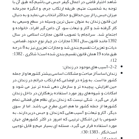
شاهد اختیار قاضی در اعمال کیفر حبس می باشیم که طبق آن با
توجه به شخصیت متهم، طریقه ارتکاب جرم، و انگیزه مجرمانه
میزان حبس را از بین حداقل و حداکثر انتخاب می نماید و به دنبال
این قانون زندان به عنوان سهل ترین وسیله در سطح وسیعی به
کار گرفته شد و آثار و تبعات سوء آن دامن گیر افراد، خانواده و
اجتماع شد. سرانجام با تصویب قانون مجازات اسلامی در سال
1392 مانند قانون سال 1361 مجازات در چهار نوع حدود، قصاص،
دیات و تعزیرات تقسیم بندی شد و مجازات تعزیری نیز به 8 درجه
طبق ماده 19 همان قانون تقسیم بندی شده است( شاکری ، 1382:
12).
2-2-آسیب های موجود در زندان:
زندان اساساً از مباحث و مشکلات اساسی بیشتر کشورها و از جمله
کشور ما است. به ویژه در اوضاعی که ارتکاب جرائم در زندان در
حین افزایش، پیچیده تر و سازمان دهی شده تر نیز می شود و
امکانات و شیوه های روز مورد استفاده بزهکاران در داخل زندان
قرار می گیرد. شکی نیست که زندان برای نظام های قضائی تمام
کشورها از جمله کشور ما هم، امری مطرح می باشد. اما از سوی
دیگر، آثار و تبعات و آسیب هایی که زندان و حبس دربردارند، به
خصوص با این اشکال ترتیبی که امروز در اکثر کشورهای جهان
مورد استفاده قرار می گیرد، مسئله ای بسیار مهم و قابل توجهی
است(نگار ، 1383: 30).
۱-خودکشی: