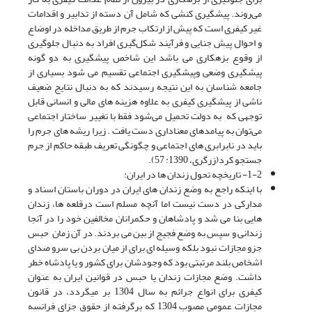
می‌روند. پیشگیری کنشی که شامل آن دسته از تدابیر و اقدامات
غیر کیفری است که پیش از ارتکاب جرم از طریق مداخله در اوضاع
و احوال پیش جنایی و فرآیند شکل‌گیری افراد به دنبال جلوگیری
از وقوع بزهکاری می باشد این شاخص پیشگیری به دو گونه
پیشگیری وضعی وپیشگیری اجتماعی تقسیم می شود بسیاری از
جامعه شناسان به این نتیجه رسیدند که به دنبال نتایج ضعیف
ناشی از پیشگیری کیفری به علاوه هزینه های مالی و انسانی قابل
توجهی که به دولت تحمیل می‌شود فقط با تغییر ساختار اجتماعی
می‌توان به پیامدهای معناداری دست یافت . زیرا ریشه های جرم را
باید در نابرابری های اجتماعی و چگونگی تعریف طبقه حاکم از جرم
جستجو کرد(زرگری، 1390: 57).
1-2- تاریخچه تحول زندان ها در ایران:
با اینکه راجع به وضع زندان های ایران در دوران باستان اسناد و
مدارکی در دست نیست اما آنچه مسلم است درقلعه ها، زندان
هایی بنا می شد و پادشاهان و حکمرانان مخالفین خود را در آنجا
زندانی و سپس به وضع فجیج از بین می بردند. در آن زمان حبس
جزو مجازات نبود بلکه وسیله ای برای از میان بردن بی سرو صدای
اشخاص بلند مرتبتی بود که وجودشان برای کشور و یا پادشاه خطر
داشت. وضع مجازات زندان یا حبس در قوانین ایران به عنوان
کیفری برای انواع جرائم به سال 1304 بر میگردد، در قانون
مجازات عمومی مصوب 1304 که برگرفته از حقوق جزای فرانسه