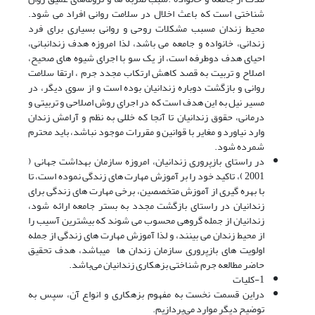
شناختی است که باعث اخلال در سلامت روانی افراد می شود.
محیط زندان مسبب مشکلات روحی و روانی بسیاری برای فرد
زندانی، خانواده و جامعه می باشد، لذا امروزه هدف زندانبانی،
احیای هدف دوطرفه است، از یک سو با اجرای شیوه های صحیح،
اصلاح و تربیت به قصد کاهش ارتکاب مجدد جرم ، ارتقا سلامت
روانی و بازگشت دوباره زندانیان بوده است و از سوی دیگر، در
مسیر نیل به این هدف است که در اجرای روش اصلاحی و تربیتی و
درمانی، حقوق زندانیان تا آنجا که خللی به نظم و آرامش زندان
وارد نیاورد و مغایر با قوانین و مقررات موجود نباشد، باید محترم
شمرده شود.
در راستای بازپروری زندانیان، امروزه سازمان بهداشت جهانی (
2001 )، تاکید خود را بر آموزش مهارت های زندگی نموده است، تا
با بهره گیری از آموزش متخصصین، برخی مهارت های زندگی برای
زندانیان در راستای بازگشت مجدد به بستر جامعه ارائه شود،
زندانیان از جمله گروهی محسوب می شوند که بیشترین آسیب را
از محیط زندان می بینند، و لذا آموزش مهارت های زندگی از جمله
اولویت های بازپروری سازمان زندان ها میباشد، هدف تحقیق
حاضر مطالعه جرم شناختی بزهکاری زندانیان می‌باشد.
1-کلیات
دراین قسمت نخست به مفهوم بزهکاری و انواع آن، سپس به
توضیح دیگر موارد می‌پردازیم.