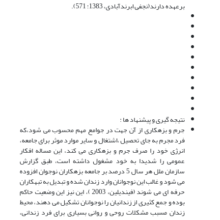
برعهده دارند(نجفی ابرندآبادی، 1383: 571).
نتیجه گیری و پیشنهاد ها :
جرم و بزهکاری از آن جهت در جوامع مهم محسوب می شود،که
فرد مجرم به جای تحصیل ،اشتغال و سایر موارد موثر برای جامعه،
انرژی خود را صرف جرم و بزهکاری می کند، این مساله افکار
عمومی را شدیدا به خود مشغول داشته است، طبق گزارش
سازمان ملل هر سال 5 درصد بر جامعه بزهکاران نوجوان افزوده
می شود و غالب این نوجوانان وارد زندان شده و تبدیل به تبهکاران
حرفه ای می شوند (فیندیلین، 2003 )، این نیز این وضعیت حاکم
بوده و جمع کثیری از زندانیان را نوجوانان تشکیل می دهند، محیط
زندان مسبب مشکلات روحی و روانی بسیاری برای فرد زندانی،