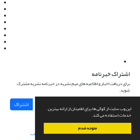
Email:
info@jaml.ir
Instagram:jaml.ir
Tel:+98 9196523692
Fax:025 34224584
Post Box:Iran,Qom,37135.1166
SMS:5000 4000 452 462
آدرس پستی فصلنامه: قم، صندوق پستی 37135/1166
استان قم، خیابان مهر، بلوار نوفل لوشاتو، خیابان آزادی، بلوک 38،
واحد3- کد پستی: 3735113966
لینک پرداخت به فصلنامه علمی فقه و حقوق نوین:
IDPay.ir/jaml-ir
اشتراک خبرنامه
برای دریافت اخبار و اطلاعیه های مهم نشریه در خبرنامه نشریه مشترک
شوید.
اشتراک
این وب سایت از کوکی ها برای اطمینان از ارائه بهترین
خدمات استفاده می کند.
متوجه شدم
سامانه مدیریت نشریات علمی.
طراحی و پیاده سازی از
سیناوب