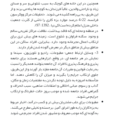
همچنین در این خانه هاى کوچک به سبب شلوغى و سر و صداى
زیاد و ناراحتى والدین، غالباً فرزندان به کوچه ها پناه مى برند و از
این طریق، به بى راهه کشیده مى شوند. «تحقیقات مرکز ووکرسون
فرانسه، 4/22 درصد موارد بزه کارى را ناشى از کثرت جمعیت
داخلى منزل اعلام کرده است(کی نیا ، 1392: 97).
در منطقه و محله اى که فاقد بهداشت، نظافت، مراکز تفریحى سالم
و وجود سکنه فراوان و شلوغ است، زمینه هاى بیش ترى براى
ارتکاب اعمال مجرمانه وجود دارد. بنابراین، افراد ساکن در این
مناطق بیش از مناطق دیگر در معرض آلوده شدن قرار دارند.
3- وسایل ارتباط جمعى: مطبوعات، رادیو و تلویزیون، سینما و
نمایش در هر جامعه اى، در واقع، ابزارهایى هستند براى جامعه
پذیرى و فرهنگ پذیرى تا افراد آن جامعه بتوانند همدیگر را نسبت
به رعایت قوانین و مقررات آن جامعه مقیّد بار آورند و از این طریق،
جلوى ارتکاب جرایم را بگیرند و میزان آن را کاهش دهند. اما
متأسفانه امروزه به دلیل توجه نکردن به مقتضیات زمان و مکان،
آداب و رسوم، مبانى اخلاقى و اعتقادات مذهبى، سبب انحراف و
گمراهى افراد جامعه شده و موجب بروز حالت خطرناک و ارتکاب
جرایم مى شوند.
مطبوعات براى جلب مشتریان بیش تر و کسب درآمد، اخبار مربوط
به بزه کاران را به طور اغراق آمیز، برجسته و تخیلى مطرح مى کنند،
به گونه اى که موجب معروف و مشهور شدن افراد مجرم مى شوند