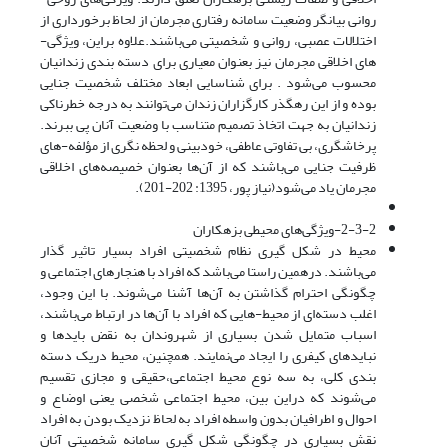
روانی بیانگر وضعیت سامانه رفتاری مجرمان از لحاظ برخورداری از
اختلالات عصبی، روانی و شخصیتی می‌باشند.علاوه براین، ویژگی-
های اخلاقی مجرمان نیز بعنوان معیاری برای دسته بندی زندانیان
محسوب می‌شود . برای شناسایی ابعاد مختلف شخصیت جنایی
بوده و از این رهگذر کارگزاران زندان می‌توانند به درجه خطرناکی
زندانیان به جهت اتخاذ تصمیم متناسب با وضعیت آنان پی ببرند.
پرخاشگری، بی تفاوتی عاطفی، خودبینی و لحظه نگری از مؤلفه-های
ظرفیت جنایی می‌باشند که از آن‌ها بعنوان خصیصه‌های اخلاقی
مجرمان یاد می‌شود(نیاز پور، 1395: 202-201).
2-3-2-ویژگی‌های محیطی بزهکاران
محیط در شکل گیری نظام شخصیتی افراد بسیار تاثیر گذار
می‌باشند. درهمین راستا می‌باشد که افراد با هنجارهای اجتماعی و
چگونگی احترام گذاشتن به آن‌ها آشنا می‌شوند. با این وجود،
اغلب دسته‌ای از محیط-هایی که افراد با آن‌ها در ارتباط می‌باشند،
اسباب متمایل شدن بسیاری از شهروندان به نقض بایدها و
نبایدهای کیفری را ایجاد می‌نمایند. همچنین، محیط دریک دسته
بندی کلی، به سه نوع محیط اجتماعی،حقیقی و مجازی تقسیم
می‌شوند که دراین بین، محیط اجتماعی شخصی یعنی اوضاع و
احوال و اطرافیان بدون واسطه افراد به لحاظ نزدیک بودن به افراد
نقش بسیاری در چگونگی شکل گیری سامانه شخصیتی آنان