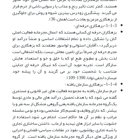
هستند، کمتر تحت تاثیر رنج و عذاب یا رسوایی ناشی از جرم قرار
می گیرند. پیشگیری زودرس بهترین شیوه و روش برای جلوگیری
از بزهکاری مزمن و بعادت است(همان، 36).
1-1-3-بزهکاری حرفه ای :
بزهکاران حرفه ای کسانی هستند که اعمال مجرمانه فعالیت اصلی
آنان را تشکیل داده و تمام اشتغالات اساسی و منشأ درآمد او
دربرگیرد».«آقایان استوانی و لواسور معتقدند که بزهکاری برای
مجرم حرفه ای صرفاً برای تامین معاش نیست بلکه اشتغالی است
لذت بخش و مطبوع طبع او که با خلق و خو و استعداد هایش
سازگار است. تجربه موید آن است که تبهکار حرفه ای جنایتی
متناسب با شخصیت خود بر می گزیند و آن را پیشه خود
میسازد(نجفی توانا، 1390: 109).
1-1-4- بزهکاری سازمان یافته :
جرم سازمان یافته به مجموعه فعالیت های غیر قانونی و مستمری
گفته می شود که با هدف تحصیل درآمد های مالی و مادی توسط
یک گروه مجرمانه سازمان یافته یعنی گروهی متشکل از سه نفر و یا
بیشتر، که دارای وظایف و تقسیم کار مشخصی بوده و نوعی سلسله
مراتب و نظم بر آن ها حاکم است، انجام می شود.استفاده از
خشونت یا سایر ابزار های تهدید و ارعاب، داشتن ساختاری تجاری
یا شبه تجاری، پولشویی، نفوذ در مقامات سیاسی-قضایی و اجرایی
از ویژگی های دیگر گروه مجرمانه سازمان یافته است. از گروه