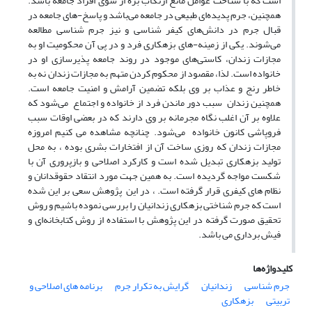
است که با شناخت عوامل مانع ارتکاب بزه از سوی افراد جامعه باشد.
همچنین، جرم پدیده‌ای طبیعی در جامعه می‌باشد و پاسخ-های جامعه در
قبال جرم در دانش‌های کیفر شناسی و نیز جرم شناسی مطالعه
می‌شوند. یکی از زمینه-های بزهکاری فرد و در پی آن محکومیت او به
مجازات زندان، کاستی‌های موجود در روند جامعه پذیرسازی او در
خانواده است. لذا، مقصود از محکوم کردن متهم به مجازات زندان نه به
خاطر رنج و عذاب بر وی بلکه تضمین آرامش و امنیت جامعه است.
همچنین زندان سبب دور ماندن فرد از خانواده و اجتماع می‌شود که
علاوه بر آن اغلب نگاه مجرمانه بر وی دارند که در بعضی اوقات سبب
فروپاشی کانون خانواده می‌شود. چنانچه مشاهده می کنیم امروزه
مجازات زندان که روزی ساخت آن از افتخارات بشری بوده ، به محل
تولید بزهکاری تبدیل شده است و کارکرد اصلاحی و بازپروری آن با
شکست مواجه گردیده است. به همین جهت مورد انتقاد حقوقدانان و
نظام های کیفری قرار گرفته است. ، در این پژوهش سعی بر این شده
است که جرم شناختی بزهکاری زندانیان را بررسی نموده باشیم و روش
تحقیق صورت گرفته در این پژوهش با استفاده از روش کتابخانه‌ای و
فیش برداری می باشد.
کلیدواژه‌ها
جرم شناسی
زندانیان
گرایش به تکرار جرم
برنامه های اصلاحی و
تربیتی
بزهکاری