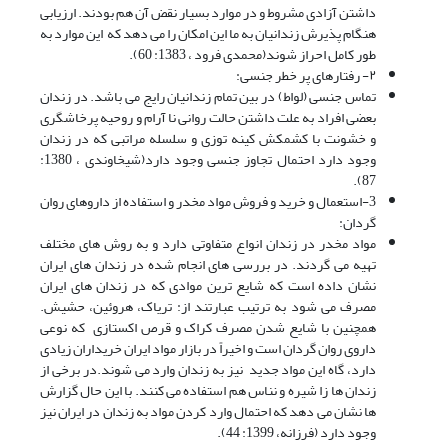
داشتن آزادی مشروط و در موارد بسیار نقض آن هم بودند. ارزیابی
هنگام پذیرش زندانیان به ما این امکان را می دهد که این موارد به
طور کامل احراز شوند(محمدی فرود ، 1383: 60).
۲- رفتارهای پر خطر جنسی:
تماس جنسی (لواط) در بین تمام زندانیان رایج می باشد. در زندان
بعضی افراد به علت داشتن حالت روانی نا آرام و روحیه پرخاشگری
و خشونت با کشمکش کینه توزی و سلسله مراتبی که در زندان
وجود دارد احتمال تجاوز جنسی وجود دارد(شیخاوندی ، 1380:
87).
3-استعمال و خرید و فروش مواد مخدر و استفاده از داروهای روان
گردان:
مواد مخدر در زندان انواع متفاوتی دارد و به روش های مختلف
تهیه می گردند. در بررسی های انجام شده در زندان های ایران
نشان داده است که شایع ترین موادی که در زندان های ایران
مصرف می شود به ترتیب عبارتند از: تریاک، هروئین، حشیش.
همچنین با شایع شدن مصرف کراک و قرص اکستازی که نوعی
داروی روان گردان است و اخیراً در بازار مواد ایران خریداران زیادی
دارد، گاه این مواد جدید نیز به زندان وارد می شوند.در برخی از
زندان ها زا شیره و نناس هم استفاده می کنند. با این حال گزارش
ها نشان می دهد که احتمال وارد کردن مواد به زندان در ایران نیز
وجود دارد (فرزانه، 1399: 44).