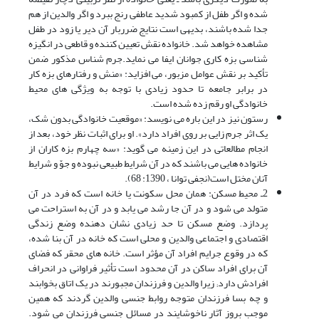
شده و اگر طفل از کمبود شدید عاطفى رنج ببرد و اگر والدین از هم
جدا شده باشند، بدیهى است نتایج ضرربار آن دیر یا زود در طفل
مشاهده خواهد شد. خانواده نقش تعیین کننده و قاطعى در انگیزه
شناسى بزه کارى جوانان ایفا مى نماید.جرم شناس مذکور ضمن
تأکید بر نقش عوامل مزبور، مى افزاید: «منش و رفتارهاى بزه کار
در برابر جامعه تا حدود زیادى با توجه به ویژگى هاى محیط
خانوادگى او رقم زده شده است.
رستون نیز در این باره مى نویسد: «موقعیت خانوادگى بدون شک،
یک اثر جرم زایى بر روى افراد دارد». او براى اثبات نظر خود، بعد از
انجام مطالعاتى در این زمینه مى گوید: «سه چهارم بزه کاران از
خانواده هایى مى باشند که در آن شرایط طبیعى نبوده و جوّ و شرایط
آنان مختل است(نجفی توانا ، 1390: 68).
2ـ محیط مسکن: همان محل سکونت یا خانه است که فرد در آن
متولد مى شود و در آن جا رشد مى یابد و در آن به استراحت مى
پردازد. وضع مسکن تا حد زیادى نشان دهنده وضع زندگى
اقتصادى و اجتماعى والدین و محلى است که خانه در آن بنا شده،
که در وقوع جرایم افراد آن مؤثر است. خانه هاى محقر که فضاى
آن براى افراد ساکن در آن محدود است تأثیر فراوانى در انحراف
افرادش دارد; زیرا والدین و فرزندان مجبورند در یک اتاق بخوابند
و چه بسا فرزندان متوجه روابط جنسى والدین گردند که همین
موجب بروز آثار ناخوشایند در مسائل جنسى فرزندان مى شود.