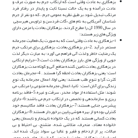
بزهکاری به عادت وقتی است که ارتکاب جرم به صورت عرف و
عادت درآمده و به یک حالت نسبتا ثابت و پایدار در رفتار فرد
مرتکب تبدیل شود.بر طبق نظریه عمومی جرم ، که دو نفر از جرم
شناسان آمریکایی به نام های «گات فردسن و تراویس هیرسچی
در سال 1990 آن را مطرح کردند، بزهکاران بعادت یا مزمن دارای
ویژگی های زیر هستند:
۱-بزهکاری به عادت وقتی است که به صورت یک فعالیت مجرمانه
مستمر درآید .2-در بزهکاری بعادت، بزهکاری برای مرتکب جرم
یک رضایت خاطر و لذت آنی فراهم می آورد؛ به عبارت دیگر لذت
جویی از ویژگی های بارز بزهکاران بعادت است؛3-جرایم ارتکابی
در بزهکاری بعادت تامین کننده منافع آنی و کوتاه مدت بزهکاران
است؛ یعنی بزهکاران بعادت لحظه گرا هستند . 4-مجرمان بعادت
کثرت گرا و تنوع طلب هستند؛ یعنی اولا، اعمال مجرمانه یک نوع
زندگی برای آنان است؛ ثانیا، اعمال مجرمانه متنوعی را مرتکب می
شوند؛ مثل استفاده از مواد مخدر، سرقت و غیره.5-فاقد برنامه
ریزی و سازماندهی و تخصص در ارتکاب جرم می باشند؛6-دارای
پیشرسی جنایی هستند؛7-بزهکاران بعادت فاقد مکانیسم خود
کنترلی بوده و از بهره هوشی پایین برخوردار هستند؛8-بزهکاران
بعادت کسانی هستند که در یک خانواده نابهنجار و نابسمان یعنی
خانواده معتاد، منحرف، متلاشی شده، متشنج، بی احتیاط و بی
مبالات، پر از ازدحام و فقیر و غالبا بی سواد بزرگ شده اند.
احساسات بزهکاران بعادت یا مزمن ،که انسان های خود محور