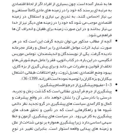
ها به شمار آمده است; چون بسیارى از افراد اگر از لحاظ اقتصادى
به مرتبه اى برسند که خود را در زمینه هاى مادى کاملاً مستغنى و
بى نیاز احساس کنند، به تدریج بى نیازى و استقلال در زمینه
اقتصادى موجب مى شود که خود را در زمینه هاى دیگر نیز از خدا
بى نیاز بدانند و در این صورت زمینه براى طغیان و انحراف آن ها
فراهم مى شود.
آنچه از مطالب مذکور مى توان نتیجه گرفت این است که در هر
صورت، نباید اثرات عوامل اقتصادى را بر اعمال و رفتار مجرمانه
نادیده گرفت. یکى از نویسندگان و اندیشمندان، توماس موریس
انگلیسى، در این باره، در کتاب اتوپى، فقر را عامل مهم شورش ها و
تخلف از قوانین و مقررات مى داند و براى پیش گیرى از بزه کارى،
بهبود وضع اقتصادى، تعدیل ثروت، رفع اختلافات طبقاتى، اشتغال
بیکاران و بزه کاران را توصیه نموده است(فرزانه، 1399: 36).
1-3-مفهوم پیشگیری از جرم و اقسام پیشگیری :
پیشگیری از جرم فرآیندی عقلانی است که گذشت زمان و تجربه،
درستی یا نادرستی آن را نشان خواهد داد. در واقع پیشرفت و
کمال و کارآمدی سیاست های پیشگیری در گرو تجدید نظر دائمی
شیوه ها و راهکارهایی است که در تأمین و تحقق هدف های
پیشگیری به کار می رود. در سیاست های پیشگیری، آزمون و خطا
سهمی اساسی دارد زیرا پیشگیری همواره بر نوعی شناخت از علل
و زمینه های پیدایی واقعه استوار است. بنابراین تغییر در نوع