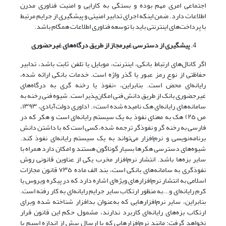
اجتماعی امری مهم بوده و بستگی به کارایی و امنیت فناوری مدرن
اطلاعات دارد. ضمن اینکه اجرای تدابیر امنیتی و پیشگیری از جرایم مرتبط
با پرداخت‌های اینترنتی باید با توسعه فناوری اطلاعات همگام باشد.
پیشگیری از دسترسی‌ غیرمجاز از طریق درگاه‌های غیرحضوری
اگر کانال‌های ارتباط بانکی، اینترنت، موبایل یا تلفن‌ ثابت‌ باشد، تدابیر
حفاظتی از نوع‌ رمز‌ عبور‌ یا‌ گذر واژه‌ است. خدمات‌ بانکی‌ ارائه شده،
رایانه‌ای محض است. بنابراین، «نفوذ یا رخنه گری به درگاه‌های‌
غیرحضوری‌ بانک‌ از طریق دانش فنی امکان‌پذیر است. شیوه‌ فنی‌ رخنه‌ به‌
سامانه‌های‌ رایانه‌ای هک نامیده شده است». (داوری دولت‌آبادی، ١٣٩٣،
ص ٢٥) هک به معنای نفوذ به یک سیستم رایانه‌ای است و هکر که در
فارسی به رخنه‌ گر و نفوذگر ترجمه شده، کسی است که با داشتن دانش
برنامه‌نویسی و نرم‌افزار می‌تواند به یک سیستم رایانه‌ای نفوذ کند.
شیوه‌های دسترسی هکرها بسیار‌ گوناگون‌ هستند و امکان دارد همراه با
سایر بزه‌ها باشد. انتشار نرم‌افزار مخرب یکی از عناوین قانونی روش
نفوذگری به سامانه‌های بانکی است، بند الف ماده ٧٣٥ قانون‌ مجازات‌
اسلامی به انتشار نرم‌افزارهای ویژه‌ای اشاره دارد که در پیکره ویروس یا
کرم رایانه‌ای و...به منظور ارتکاب سایر‌ جرایم رایانه‌ای به کار‌ رفته‌ است.
بنابراین، سایر نرم‌افزارهایی که به‌عنوان بدافزار شناخته شده وبرای
ارتکاب بزه‌های رایانه‌ای کاربرد ندارند، مشمول حکم این قانون‌ قرار‌
نخواهد گرفت؛ مانند نرم‌افزارهایی‌ که با ارسال بیش از اندازه اسپم یا