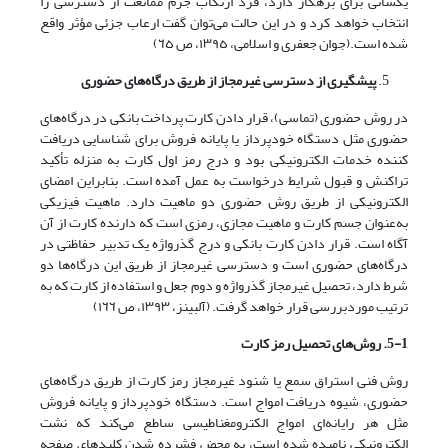
یکسانی‌ برای‌ بزهکار دارد، فرد ارتکاب جرم ممانعت از دسترسی را
انتخاب خواهد کرد و در این حالت می‌توان گفت ارعاب جزئی مؤثر واقع
شده است.(جوان جعفری و اسلامی، ١٣٩٥‌، ص ٦٥)
پیشگیری از دسترسی غیرمجاز از طریق درگاه‌های حضوری
در روش حضوری (تماسی)، قرار دادن کارت پرداخت بانکی در درگاه‌های‌
حضوری مثل دستگاه خودپرداز یا پایانه فروش برای شناسایی دریافت
کننده خدمات الکترونیکی بود و درج رمز اول کارت به منزله تأکید
تراکنش و قبول شرایط درخواست به عمل‌ آمده‌ است. بنابراین امضای
الکترونیکی از طریق روش حضوری دو ماهیت دارد. ماهیت فیزیکی
به‌عنوان جسم کارت و ماهیت مجازی، رمزی است که‌ دارنده‌ کارت از آن
آگاه است‌. قرار دادن‌ کارت بانکی و درج گذرواژه یک تدبیر حفاظتی در
درگاه‌های حضوری است و دسترسی غیرمجاز از طریق این درگاه‌ها دو
شرط دارد، تحصیل غیرمجاز‌ گذرواژه‌ و دوم جعل و استفاده از‌ کارت‌ که به
ترتیب موردبررسی قرار خواهد گرفت. (آلبینز، ١٣٩٣، ص ١٦٦)
5-1. روش‌های تحصیل رمز کارت
روش فنی استراق سمع یا شنود غیرمجاز رمز کارت از طریق درگاه‌های‌
حضوری‌، شیوه دریافت امواج است. دستگاه خودپرداز و پایانه فروش
مثل هر رایانه‌ای امواج الکترومغناطیسی ساطع می‌کند که نشت
الکترونیکی نامیده شده است، به محض فشرده شدن کلیدهای صفحه‌