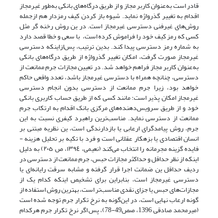
قادر است به‌عنوان‌ کاربر‌ مجاز و از طریق درگاه‌های بانکی به‌طور غیرمجاز
اقدام به تغییر گذرواژه نماید. شیوه باز کردن کیف رمزدار‌ هم‌ ازجمله
روش‌های غیرفنی دسترسی غیرمجاز است. در ین روش رخنه گر مثل
کسی که‌ رمز‌ کیف خود را فراموش کرده است، ‌ ‌با سعی و خطا قصد دارد
به‌ شماره‌ رمز‌ دسترسی پیدا کند. بدین ترتیب، پس‌ازاینکه دسترسی
غیرمجاز صورت گرفت، امکان تغییر گذرواژه‌ از‌ طریق‌ درگاه‌های بانکی
به‌عنوان کاربر مجاز فراهم خواهد شد. در‌ تعیین‌ مجازات جرم ممانعت از
دسترسی، چنانچه همراه با دسترسی غیرمجاز باشد، تعدد واقعی حاکم
خواهد بود‌، زیرا‌ جرم ممانعت از دسترسی بدون انجام دسترسی
غیرمجاز امکان پذیر است؛ مانند‌ کسی‌ که از طریق حساب کاربری بانکی
خود‌ و از‌ طریق‌ سرویس‌دهنده‌های مرکزی بانک اقدام به‌ ارتکاب‌ جرم
ممانعت از دسترسی نماید. مناسب‌ترین راهبرد کیفری نسبت به این
جرم‌، روش‌ پیامدگرای ارعابی یا بازدارندگی است‌، ین‌ نظریه مبتنی‌ بر‌
انسان‌ اقتصادی یا بزهکار عقلانی است و فرد‌ با‌ تکیه بر تحلیل هزینه -
فایده گزینه مجرمانه را انتخاب می‌کند (نعیمی‌، ١٣٩٤‌، ص ٢٠٥) به دلیل
اینکه از نظر‌ حداقل و حداکثر مجازات حبس‌، جرم‌ ممانعت از دسترسی در
ردیف‌ حداقل‌ ین ضمانت اجرا قرار گرفته و مشابه سرقت رایانه‌ای یا
دسترسی غیرمجاز است‌، بنابراین برای تشخیص اینکه کدام‌ یک‌ از‌
مجازات‌های حبس‌ یا‌ جزای نقدی مناسب‌تر‌ است‌، بهترین روش استفاده از
گونه ارعاب نهایی است، در این‌گونه به نرخ تکرار‌ جرم‌ توجه شده است
(میرمحمد صادقی 1396، صص49-78)، پس اگر نرخ‌ تکرار‌ جرم هرکدام‌