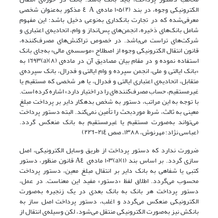
الکترونیکی وجوه، در بند (٢)١٠٥ ماده‌ی A ٤ مذکور‌ به‌عنوان‌ شخصی
معرفی‌شده که در تجارت بانکداری به‌نوعی دخیل باشد؛ این مفهوم‌
شامل‌ بانک‌‌های ذخیره، انجمن‌های پس‌انداز و وام، اتحادیه‌ی اعتباری و
شرکت‌های تراست می‌باشد. در‌ خصوص‌ تراکنش‌های مصرف‌کننده،
قانون انتقال الکترونیکی وجوه از اصطلاح «موسسه‌ی مالی» به‌جای‌ بانک‌
استفاده نموده و در مقام بیان مصادیق آن در ماده‌ی (٨)(a)١٦٩٣ به
«بانک ایالتی و ملی‌، انجمن‌ سپرده و وام ایالتی و فدرال، بانک سپرده‌ی
متقابل، اتحادیه‌ی اعتباری ایالتی و فدرال، یا هر‌ شخصی‌ که‌ مستقیم یا
غیرمستقیم، حساب مصرف‌کننده‌ای را در اختیار دارد» اشاره کرده است.
با‌ توجه‌ به این مراتب، دستور به شخص بدهکار دایر بر پرداخت مبلغ‌
معینی‌ به‌ ثالث، شرط موردبحث را تأمین نمی‌کند. البته دستور پرداخت
می‌تواند به‌صورت مستقیم یا‌ غیرمستقیم‌ به بانک منعکس گردد.
(عباسی نژاد‌‌؛ مهرنوش‌، ١٣٨٨، صص ٢١٤-٢٢٦‌)
ضرورت ندارد که دستور پرداخت از طریق وسایل‌ الکترونیکی‌، اصل
سازی گردد. بر اساس بند (١)(a)١٠٣ ماده‌ی A٤ قانون منظور، دستور
کتبی یا شفاهی به بانک‌ دایر‌ بر انتقال مبلغ معین، دستور پرداخت
محسوب می‌گردد. اطلاق لفظ «دستور» مفید‌ این‌ معناست. در عمل،
دستور پرداخت هر بانک‌ به‌ بانک‌ بعدی در یک زنجیره به‌صورت
الکترونیکی‌ منعکس‌ می‌گردد و اغلب، دستور پرداخت اصل ساز به
بانکش نیز به‌صورت الکترونیکی منتقل‌ می‌شود‌، لکن وسیله‌ی انتقال از