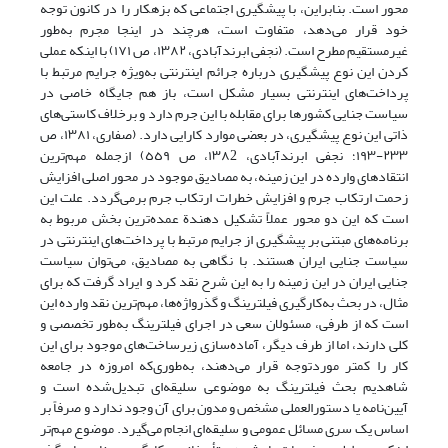
محور است. بنابراین، با پیشگیری‌ اجتماعی‌ که بزهکار را در کانون‌ توجه‌
خود قرار می‌دهد، متفاوت است، هرچند در اینجا مجرم به‌طور
غیرمستقیم مطرح است. (نجفی‌ ابرندآبادی‌، ١٣٨٢، ص ١٧١) با اینکه عملی
کردن این نوع پیشگیری درباره جرائم اینترنتی به‌ویژه جرایم مرتبط با
پرداخت‌های اینترنتی بسیار مشکل است، باز هم جایگاه خاصی در
سیاست جنایی کشورها برای مقابله با این جرم‌ دارد‌ و برخلاف کاستی‌های
ذاتی این نوع پیشگیری، در بعضی موارد کارایی دارد. (صفاری، ١٣٨١، ص
٢٣٣-١٩٣؛ نجفی ابرندآبادی، ١٣٨2، ص ٥٥٩) ازجمله مهم‌ترین
انتقادهای وارده در این زمینه، به مصادیق موجود در‌ محور‌ اصلی‌ افزایش
زحمت ارتکاب جرم و افزایش خطرات ارتکاب جرم برمی‌گردد. علت‌ این
است که این دو محور عملاً تشکیل دهندة عمده‌ترین بخش مربوط به
برنامه‌های مبتنی بر‌ پیشگیری از جرایم مرتبط با پرداخت‌های اینترنتی در
سیاست جنایی ایران هستند. با نگاهی به‌ مصادیق، می‌توان سیاست
جنایی ایران در این زمینه را به این شرح نقد کرد و ایراد‌ گرفت‌ که‌ برای
مثال، در بحث به‌کارگیری فیلترینگ و گذرواژه‌ها، مهم‌ترین نقد‌ وارده‌ این‌
است که از طرفی، مسئولان سعی در اجرای فیلترینگ به‌طور تخصصی و
کلی دارند‌، اما‌ از‌ طرف دیگر، آماده‌سازی زیرساخت‌های موجود برای این
کار را کمتر موردتوجه‌ قرار‌ می‌دهند، به‌طوری‌که امروزه در جامعه
شاهدیم بحث فیلترینگ به موضوعی سلیقه‌ای‌ تبدیل‌شده است و
آیین‌نامه یا دستورالعملی مشخص و مدون برای آن وجود ندارد و صرفاً بر‌
اساس‌ یک سری مسائل عمومی و سلیقه‌ای انجام می‌گیرد. موضوع مهم‌تر