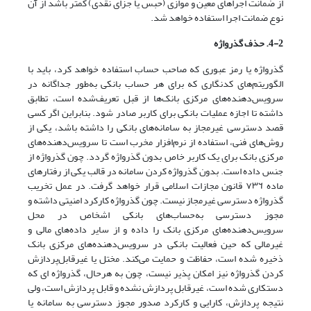
از‌ ضمانت‌ اجراهای معین و موازی (حبس‌ یا جزای نقدی) کمتر باشد از آن
نوع ضمانت اجرا استفاده خواهد شد.
4-2. حذف گذرواژه
گذرواژه یا رمز عبوری‌ که‌ صاحب‌ حساب‌ استفاده‌ خواهد کرد، باید‌ با‌
الگوریتم‌های کدنگاری که برای هر حساب بانکی به‌طور جداگانه در
سرویس‌دهنده‌های مرکزی‌ بانک‌ها‌ از قبل تعریف‌شده است، تطابق
داشته‌ تا‌ اجازه‌ عملیات‌ بانکی‌ برای‌ کاربر صادر شود. بنابراین اگر کسی
قصد دسترسی غیرمجاز به سامانه‌های بانکی را داشته باشد، یکی از
روش‌های فنی، استفاده از نرم‌افزار مخرب‌ است تا سرویس‌دهنده‌های
مرکزی بانک برای یک کاربر خاص بدون گذرواژه گردد. چون گذرواژه از
جنس داده است. بدون گذرواژه کردن سامانه در قالب یکی از رفتارهای‌
ماده‌ ٧٣٦ قانون مجازات اسلامی قرار خواهد گرفت. در عمل تخریب
گذرواژه دسترسی غیرمجاز نیست. چون گذرواژه کارکرد امنیتی داشته و
مجوز دسترسی به‌حساب‌های‌ بانکی‌ اشخاص در محل
سرویس‌دهنده‌های مرکزی بانک را داده و از سایر داده‌های مالی و
غیرمالی که حین فعالیت بانکی در سرویس‌دهنده‌های مرکزی بانک
ذخیره شده‌ است‌، حفاظت و حمایت می‌کند. مختل یا غیرقابل‌پردازش
کردن گذرواژه نیز امکان پذیر نیست، چون به هرحال، گذرواژه ای که
دستکاری شده است، غیرقابل‌ پردازش‌ نشده و قابل پردازش است‌، ولی‌
نتیجه پردازش، کارایی و کارکرد صدور مجوز دسترسی به سامانه یا