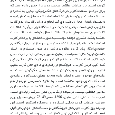
گرفته است. این اطلاعات، علائمی منحصر به فرد از جنس داده است که
برای درک و استفاده کاربر در درگاه‌های الکترونیکی، تبدیل‌ به‌ شماره‌ و
عدد شده است. چون به‌عنوان‌ نشانه‌ استفاده شده، قابل سنجش نبوده
و نمی‌توان اعمال مجاز ریاضی روی آنها انجام داد. این کارت از نوع کارت
قابل پردازش‌ است‌ موقعی که کارت در دستگاه قرار می‌گیرد‌، اطلاعات‌
کارت برای سیستم‌های متمرکز بانک ارسال خواهد شد، اگر صحت
داشته باشد، مشتری خواهد توانست به‌صورت‌ لحظه‌ای‌ یا برخط از کارت
استفاده کند. بنابراین برای‌ اینکه دسترسی غیرمجاز از طریق درگاه‌های
حضوری امکان پذیر گردد، علاوه برداشتن رمز عبور، مستلزم در‌ اختیار‌
داشتن‌ فیزیک کارت هم است. به این منظور، بزهکار باید از کارت‌ اصلی‌
خود کاربر استفاده کند، یا علائم کارت را روی کارت خالی دیگری کپی
کند. کپی‌ کردن‌ کارت با هیچ‌کدام از رفتارهای مادی جعل کارت تطابق
ندارد. چون‌، تغییر‌ و واردکردن‌ داده به معنی دگرگونی نسبت به
داده‌های موجود است و ایجاد داده هم به‌ معنای‌ پدیدآوردن‌ داده‌ای
است که تاکنون وجود نداشته است. به علاوه، دسترسی غیرمجاز هم
نیست‌ چون کارت‌های مغناطیسی که توسط بانک‌ها صادرشده دارای
تدابیر حفاظتی‌ نیست‌، درنتیجه‌ ارتکاب ین عمل سرقت رایانه‌ای است.
(میرمحمد صادقی، آذری متین، 1396، صص49-78) روش معمول برای
سرقت اطلاعات‌ کارت‌ بانکی، استفاده از دستگاه اسکیمر است، این
وسیله روی کارت خوان‌های فروشگاهی‌ و دستگاه‌های‌ خودپرداز‌ قابل
نصب است، کاربر بانکداری نوین که از نصب این وسیله بی‌اطلاع است،