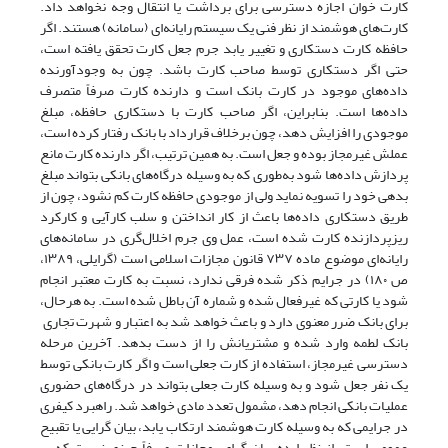
کارت خوان اجازه دسترسی برای برداشت یا‌ انتقال‌ وجه‌ نخواهد‌ داد‌.
کارت‌های هوشمند از نظر فنی یک سیستم رایانه‌ای (سامانه) هستند. اگر
حافظه کارت دستکاری و تغییر یابد جرم جعل کارت تحقق یافته است،
حتی اگر‌ دستکاری توسط صاحب کارت باشد. چون به وجودآورنده
داده‌های موجود در کارت بانک است و دارنده کارت صرفاً متصرف
داده‌ها است. بنابراین، اگر صاحب کارت با دستکاری‌ حافظه‌، مبلغ
موجودی را افزایش دهد، چون برخلاف قرارداد با بانک رفتار کرده است،
عملش غیرمجاز بوده و جعل است. به همین ترتیب، اگر دارنده کارت مانع
پردازش داده‌ها شود به‌طوری که به وسیله درگاه‌های بانکی‌ بتواند مبلغ
بدهی خود را‌ تسویه‌ نماید ولی از موجودی حافظه کارت کم نشود، چون از
طریق دستکاری داده‌ها باعث از کار انداختن و سلب کارآیی و کارکرد
ریزپردازنده کارت‌ شده‌ است، عمل وی جرم‌ اخلال‌گری در سامانه‌های
رایانه‌ای موضوع ماده ٧٣٧ قانون مجازات اسلامی است (گرایلی‌، ١٣٨٩،
ص ١٨٠) در جرایم ذکر شده فرقی ندارد، نسبت به کارت معتبر انجام
شود‌ یا‌ کارتی که غیرفعال شده و شماره آن باطل شده است. به هرحال،
برای بانک ضرر معنوی دارد و باعث خواهد شد به اعتبار و شهرت تجاری ‌
‌بانک لطمه وارد شده و مشتریانش‌ را‌ از دست‌ بدهد. آخرین مرحله
دسترسی غیرمجاز، استفاده از کارت جعلی است و اگر کارت بانکی توسط
یک نفر‌ جعل شود و به وسیله کارت جعلی بتواند در درگاه‌های‌ حضوری‌
عملیات‌ بانکی انجام دهد، مشمول تعدد مادی خواهد شد. راهبرد کیفری
در جرایمی که به وسیله کارت ‌‌هوشمند‌ ارتکاب یابد، بیان گرایی یا تقبیح
عمومی است. از نظر ایده بیان‌ گرای‌، مجازات‌ صرفاً چیزی نیست که بر