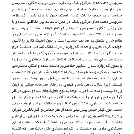
سرویس‌دهنده‌های مرکزی بانک را ندارد، بدین ترتیب امکان دسترسی
غیرمجاز وجود ندارد. بنابراین نوع رفتاری‌ که‌ نسبت به گذرواژه رخ
خواهد داد، حذف یا پاک کردن است، چون با پاک شدن گذرواژه،
سرویس‌دهنده‌های مرکزی بانک در عمل فاقد تدابیر حفاظتی شده و با
ین‌ روش‌ امکان دسترسی‌ غیرمجاز فراهم خواهد شد. (الهی‌منش و
صدره‌نشین، ١٣٩١، ص ٢٤) با وجود اینکه گذرواژه عینی نیست، ولی در
عالم خارج متعلق به صاحب‌ حساب است و چون امنیت کاربر را تأمین
خواهد کرد، تخریب‌ و حذف‌ گذرواژه‌ از طرف مالک (صاحب حساب) جرم
نیست.(فرایبرگ، ١٣٩١، ص ١٨٠) جرم تخریب گذرواژه برخلاف ممانعت از
دسترسی برای صاحب حساب ‌‌بانکی‌ احتمال خسارت بیشتری دارد، زیرا
با بدون گذرواژه شدن، تدابیر حفاظتی برداشته شده‌ و امکان‌ دسترسی‌
به‌حساب بانکی توسط هرشخصی فراهم خواهد شد، از این لحاظ ضمانت
اجرای پیش‌بینی‌ شده از نظر تحلیل اقتصادی فعل محور بوده و زیان محور
نیست، زیرا سازماندهی‌ پاسخ کیفری به رفتار‌ مجرمانه‌ مبتنی بر زیان
وارده نیست و ضمانت اجرا با توجه به نوع فعل انجام شده و بدون درنظر
گرفتن نتایج زیان بار رفتار بزهکارانه (فعل مجرمانه) به بزهکار تحمیل
خواهد شد. (انصاری، ١٣٨٨‌، ص ١٤٧) نوع ضمانت اجرا نیز ارعاب جزئی
است، چون کیفر حبس پیش‌بینی شده از نظر حداقل و اکثر بالاترین میزان
را در جرایم کامپیوتری دارد، بنابراین تهدید به ضمانت اجرا ارزش‌ ارعابی‌
داشته و فرد تصمیم به ارتکاب جرمی خواهد گرفت که ضمانت اجرای
سبک‌تری دارد. در حقیقت در شرایط مساوی مثل حالت قبل که نتیجه