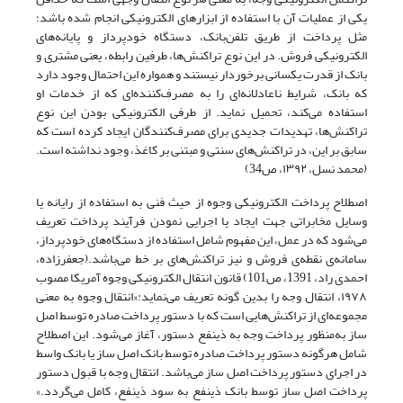
یکی‌ از‌ عملیات آن با استفاده از ابزارهای الکترونیکی انجام شده باشد؛
مثل پرداخت از طریق تلفن‌بانک، دستگاه‌ خودپرداز‌ و پایانه‌های
الکترونیکی فروش. در این نوع تراکنش‌ها، طرفین رابطه، یعنی‌ مشتری‌ و
بانک از قدرت یکسانی برخوردار نیستند و همواره این احتمال وجود دارد
که بانک، شرایط ناعادلانه‌ای‌ را‌ به مصرف‌کننده‌ای که از خدمات او
استفاده می‌کند، تحمیل نماید. از طرفی‌ الکترونیکی‌ بودن این نوع
تراکنش‌ها، تهدیدات جدیدی‌ برای‌ مصرف‌کنندگان‌ ایجاد کرده است که
سابق بر این‌، در‌ تراکنش‌های سنتی و مبتنی بر کاغذ، وجود نداشته است.
(محمد‌ نسل‌، ١٣٩٢، ص34)
اصطلاح پرداخت الکترونیکی وجوه از حیث فنی به استفاده از رایانه یا
وسایل مخابراتی جهت ایجاد یا اجرایی نمودن فرآیند‌ پرداخت‌ تعریف
می‌شود که در عمل، این مفهوم شامل استفاده از دستگاه‌های خودپرداز،
سامانه‌ی نقطه‌ی فروش و نیز تراکنش‌های بر خط می‌باشد.(جعفرزاده،
احمدی راد، 1391، ص101) قانون انتقال الکترونیکی‌ وجوه‌ آمریکا مصوب
١٩٧٨، انتقال وجه را بدین گونه تعریف می‌نماید:«انتقال وجوه به معنی
مجموعه‌ای از‌ تراکنش‌‌هایی است که با‌ دستور‌ پرداخت صادره توسط اصل
ساز به‌منظور پرداخت وجه به ذینفع دستور، آغاز می‌شود. این اصطلاح
شامل هرگونه دستور پرداخت صادره توسط بانک اصل ساز یا بانک واسط
در اجرای‌ دستور‌ پرداخت اصل ساز می‌باشد. انتقال وجه با قبول دستور
پرداخت اصل ساز توسط بانک ذینفع به سود ذینفع، کامل می‌گردد.»