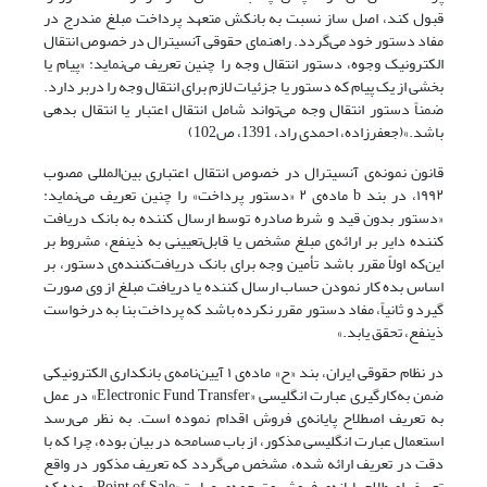
قبول کند، اصل ساز نسبت‌ به‌ بانکش‌ متعهد پرداخت مبلغ مندرج در
مفاد دستور خود می‌گردد. راهنمای حقوقی آنسیترال در خصوص انتقال
الکترونیک‌ وجوه‌، دستور‌ انتقال وجه را چنین تعریف می‌نماید: «پیام یا
بخشی از یک پیام که دستور‌ یا‌ جزئیات‌ لازم برای انتقال وجه را دربر دارد.
ضمناً دستور انتقال وجه می‌تواند شامل انتقال‌ اعتبار‌ یا انتقال بدهی
باشد.»(جعفرزاده، احمدی راد، 1391، ص102)
قانون نمونه‌ی آنسیترال در خصوص انتقال اعتباری بین‌المللی‌ مصوب‌
١٩٩٢‌، در بند b ماده‌ی ٢ «دستور پرداخت» را چنین تعریف می‌نماید:
«دستور بدون قید و شرط صادره‌ توسط‌ ارسال کننده به بانک دریافت
کننده دایر بر ارائه‌ی مبلغ مشخص یا قابل‌تعیینی‌ به‌ ذینفع، مشروط بر
این‌که اولاً مقرر باشد تأمین وجه برای بانک دریافت‌کننده‌ی دستور‌، بر‌
اساس بده کار نمودن حساب ارسال کننده یا دریافت مبلغ از وی‌ صورت‌
گیرد‌ و ثانیاً، مفاد دستور مقرر نکرده باشد که پرداخت بنا به درخواست
ذینفع، تحقق یابد.»
در نظام حقوقی ایران، بند «ح» ماده‌ی ١ آیین‌نامه‌ی بانکداری الکترونیکی
ضمن به‌کارگیری عبارت انگلیسی «Electronic Fund Transfer» در عمل
به تعریف اصطلاح پایانه‌ی فروش اقدام نموده است. به نظر می‌رسد
استعمال عبارت انگلیسی مذکور، از باب مسامحه در بیان بوده، چرا که با
دقت در تعریف ارائه شده، مشخص می‌گردد که تعریف مذکور‌ در‌ واقع
تعریف اصطلاح پایانه‌ی فروش و ترجمه‌ی عبارت«Point of Sale» بوده که