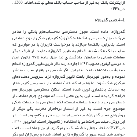
از اینترنت بانک، به غیر از صاحب حساب بانک عملی نباشد.(قناد، 1388 ‌،
ص ٢٣١‌)
4-1. تغییر گذرواژه
گذرواژه، داده است، مجوز دسترسی به‌حساب‌های بانکی را صادر
می‌کند، نوع دسترسی بانک‌ها به گذرواژه کاربران بانکی از نوع عملیاتی
است، بنابراین‌، بانک‌ها‌ مجازند با درخواست کاربران یا‌ در‌ مواردی‌ که
سایت بانک هک شده، اقدام به تغییر گذرواژه نمایند. از طرف دیگر
مقامات قضایی یا ضابطان دادگستری نیز طبق ماده‌ ٦٧٥‌ قانون‌ آیین
دادرسی کیفری مصوب ١٣٩٢ اجازه دارند تا‌ از‌ طریق تغییر گذرواژه اقدام
به توقیف داده‌ها نمایند. بنابراین، اگر شخصی نرم‌افزار مخرب منتشر
نموده و به‌طور‌ غیرمجاز‌ باعث تغییر گذرواژه نزد سرویس‌دهنده‌های
مرکزی بانک شود‌، علاوه بر اینکه باعث ممانعت از دسترسی کاربر مجاز
به خدمات بانکداری نوین شده است، امکان دسترسی‌ غیرمجاز‌ هم‌
فراهم گردیده است. این بدین معنی است که موضوع جرم ممانعت‌ از‌
دسترسی خود داده یا سامانه نیست، لکه دسترسی به خدمات بانکی
موضوع جرم است. به غیر از‌ انتشار‌ نرم‌افزار مخرب، یکی دیگر از
روش‌های تغییر گذرواژه، مهندسی اجتماعی مبتنی‌ بر‌ کامپیوتر‌ است. در
این روش، مهندسی اجتماعی با استفاده از‌ کامپیوتر‌ است‌. (عالی‌پور، ١٣٩٠،
ص ٢٧٣) صفحات جعلی یا فیشینگ یا رمزگیری، از ین جمله است، باعث
خواهد شد‌ کلمه‌ عبور یا گذرواژه کاربر افشاء شده و پس‌ازآن نفوذگر