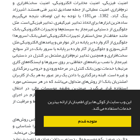
امنیت فیزیکی، امنیت مخابرات الکترونیکی، امنیت سخت‌افزاری و
نرم‌افزاری، امنیت عملیاتی از جمله مصادیق تدبیر فنی هستند.(شیرزاد
ینگ آباد، 1382، ص181) با توجه به این اوصاف نتیجه می‌گیریم
ساده‌ترین ابزارها برای اتخاذ تدابیر غیرکیفری، تدابیر فیزیکی است. مثل
جلوگیری از دستیابی غیرمجاز به سیستم‌ها و تجهیزات الکترونیکی بانک
مانند حفاظت از محل استقرار تجهیزات الکترونیکی اصلی بانک (سرورها)
جلوگیری از آثار وارده بر پایانه در اثر عوارض و پیامدهای الکترونیکی مثل
آتش‌سوزی و جلوگیری از آثار وارده بر پایانه یا سرور بانک در اثر سوانح
سخت‌افزاری و همچنین تدابیر نرم‌افزاری مشتمل بر کنترل در دستیابی
غیرمجاز با نصب برنامه‌های حفاظتی بر روی سرورها و ایستگاه‌های کاری
مرتبط با خدمات نوین بانک کنترل در مرحله ورودی و خروجی، رمزگذاری
و غیره است. البته رمزگذاری با دادن یک رمز عبور به هر یک از کاربران
(مشتریان بانک) از روش‌های متداول می‌باشد که در هر سیستمی مورد
استفاده قرار می‌گیرد. مهمترین وظیفه موسسات مالی در انتقال
الکترونیکی وجوه، رعایت کلیه احتیاط‌ها و مراقبت‌های لازم در اجرای
دستور پرداخت صادره توسط مشتری است. رعایت احتیاط و مراقبت از
این وب سایت از کوکی ها برای اطمینان از ارائه بهترین
جانب موسسه مالی می‌تواند دارای دو جنبه باشد:
خدمات استفاده می کند.
اول آنکه در انتقال الکترونیکی وجوه، موسسه مالی براساس روش‌های
متوجه شدم
امنیتی مورد توافق با مشتری، دستور پرداخت صادره را شناسایی و
تصدیق نموده و در صورت تأیید و تصدیق بر مبنای آن عمل می‌نماید.
حال در صورتی که موسسه مالی دستور پرداخت صادره را تصدیق نماید