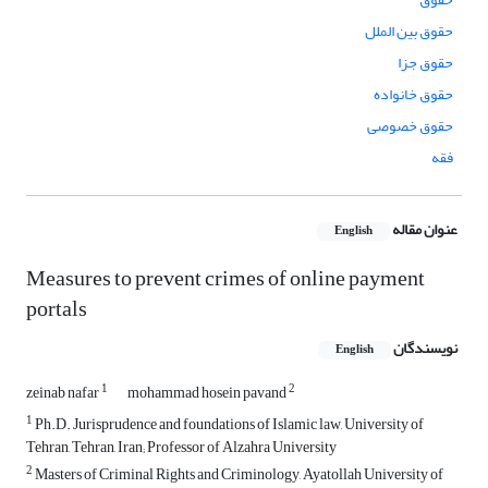
حقوق بین الملل
حقوق جزا
حقوق خانواده
حقوق خصوصی
فقه
عنوان مقاله
English
Measures to prevent crimes of online payment
portals
نویسندگان
English
1
2
zeinab nafar
mohammad hosein pavand
1
Ph.D. Jurisprudence and foundations of Islamic law, University of
Tehran, Tehran, Iran; Professor of Alzahra University
2
Masters of Criminal Rights and Criminology, Ayatollah University of