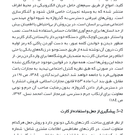
کلید‌، امواج از‌ طریق سیم‌های حامل جریان الکترونیکی در محیط اطراف
منتشر شده که به وسیله تجهیزات خاصی قابل‌ شنود و آشکارسازی
است. روش‌های غیرفنی دسترسی به گذرواژه به‌ شیوه‌ انواع‌ مهندسی
اجتماعی مبتنی بر انسان است، در ین روش از بی‌احتیاطی یا اطمینان بیش
از حد‌ ‌‌انسان‌ها برای جمع‌آوری اطلاعات حساس استفاده شده است. نصب‌
و استتار‌ دوربین‌ کوچک بالای دستگاه خودپرداز یا ایستادن کنار کاربر به
منظور دیدن و خواندن کلمه عبور‌، به دست آوردن پاکتی که رمز اولیه
کارت درون آن نوشته شده از‌ طریق جست‌وجو در‌ زباله‌های بانکی یا حتی
اعلام رمز صاحبان کارت به متصدیان فروشگاه‌ها برای واردکردن رمز، از
جمله این روش‌ها است، همه موارد در قوانین موجود جرم انگاری‌ نشده
است. در صورتی که طبق نظریه کنترل اجتماعی تهدید به مجازات باعث
هم‌نوایی فرد با جامعه خواهد شد.(نجفی ابرندآبادی، ١٣٨٤، ص ٩١) در
مقابل، طبق بند (ب) ماده‌ ٧٥٣‌ قانون مجازات اسلامی، فروش، انتشار یا
در دسترس قرار دادن گذرواژه، بدون رضایت صاحب آن جرم و نوعی
معاونت برای ارتکاب جرم دسترسی غیرمجاز است.(محمد‌ نسل‌، ١٣٩٢،
ص ١٨٤)
5-2. پیشگیری از جعل‌ و استفاده‌ از کارت
از نظر فناوری ساخت، کارت‌های بانکی دو نوع دارد و روش جعل هرکدام
متفاوت است. در کارت‌های مغناطیسی اطلاعات مشتری شامل: شماره
کارت، کد اعتبارسنجی و تاریخ‌ انقضا در نوار مغناطیسی پشت کارت قرار