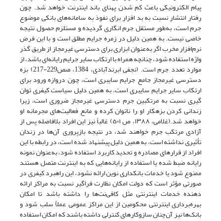
پیام الکترونیکی باعث کم شدن پهنای باند اینترنت خواهد شد. چون
رفتار انتشار نسبت به بد افزار برای نفوذ به سامانه‌های‌ بانکی‌ موضوع
جرم است، به‌طور مستقل جرم انگاری گردیده و مستلزم حصول نتیجه
خاصی نیست. به همین دلیل در زمره جرایم مطلق است و با این فرض
نرم‌افزار‌ مخرب‌ اگر به‌عنوان ابزاری برای دسترسی غیرمجاز از طریق گذر
واژه استفاده شود، چنانچه همراه با ارتکاب سایر جرایم‌ رایانه‌ای باشد، از
موارد تعدد جرم است. (نجفی ابرندآبادی، 1384، صص229-217) بزه
دسترسی غیرمجاز جامع جرایم سایبری است، چون دروازه ورود برای‌
‌‌ارتکاب‌ سایر جرایم سایبری است، به همین دلیل سیاست کیفری توان
گیری نسبت‌ به‌ مرتکبین‌ جرم دسترسی غیرمجاز ضروری است، زیرا
زندانی کردن بزهکار او را ناتوان کرده و مانع‌ فعالیت‌های مجرمانه او
خواهد شد.(غلامی، ١٣٨٨، ص ٥٠١) غالباً نیز این افراد‌ بلافاصله پس از
آزادی‌ مرتکب‌ جرم خواهند شد، در نتیجه بازپروری آن‌ها در زندان
تأثیری نداشته است، به همین دلیل پیشنهاد شده است، در رابطه با این
افراد از قرارهای مصادره و تحدید کاربرد استفاده‌ شود، به‌عنوان نمونه
رایانه ضبط شده یا استفاده از رایانه‌هایی که به اینترنت متصل هستند
ممنوع شود یا خدمات بانکداری نوین ارائه نشود، این راهبرد‌ کیفری‌ در
صورتی مؤثر است که دولت امکان نظارت فراگیر نسبت به مراکز ارائه
دهنده خدمات اینترنتی مثل کافی‌نت‌ها را داشته باشد تا امکان
بهره‌برداری اینترنتی محکومین از‌ این‌ مراکز عمومی عملاً سلب شود و
بانک‌ها نیز آن‌چنان سازوکارهای کنترلی داشته باشند که امکان استفاده