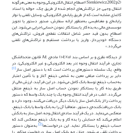
(Sienkiewicz,2002,p2) اصطلاح‌ انتقال الکترونیکی وجوه به‌ معنی‌ هرگونه
انتقال وجهی جز تراکنش‌های انجام شده از طریق چک، حواله یا اسناد
کاغذی مشابه است که از طریق پایانه‌ی الکترونیکی، وسایل تلفنی یا نوار
رایانه‌ای و مغناطیسی به‌منظور‌ ارائه سفارش، صدور دستور یا تجویز
موسسه‌ی مالی به بده کار یا بستانکار نمودن حسابی اجرایی می‌شود. این
اصطلاح بدون قید حصر شامل انتقالات نقطه‌ی فروش، تراکنش‌های
دستگاه خودپرداز‌، واریز‌ یا برداشت مستقیم و تراکنش‌های تلفنی
می‌گردد.»
از دیدگاه نظری و بر اساس بند (a)(١٠٤) ماده‌ی A٤ قانون متحدالشکل‌
تجاری‌، فرآیند انتقال‌ وجوه {در بعد الکترونیکی و غیر الکترونیکی}، در
[1]
واقع، یک سلسله دستورهای پرداخت است که با دستور اصل ساز
دایر بر پرداخت مبلغی معین به شخص ذینفع‌ آغاز‌ و با تأمین اعتبار
به‌حساب ذینفع توسط بانک کامل می‌شود. در این فرآیند، ارزش مالی از
طریق بده کار یا بستانکار نمودن حساب اصل ساز به ذینفع منتقل
می‌گردد‌. اغلب‌ در فرآیند انتقال وجوه یک یا چند بانک واسط که دستور
پرداخت را از بانک اصل ساز یا بانک دیگر دریافت می‌کنند، وجود دارد و
بانک دریافت‌کننده‌ی دستور، متعاقباً‌ آن‌ را‌ به بانک واسط یا بانک‌ ذینفع‌،
منعکس‌ می‌نماید. در یک فرآیند ساده‌ی انتقال وجه، اصل ساز به بانکش
اعلام می‌کند که حسابش را بده کار و به بانک ذینفع‌ منعکس‌ کند‌ که
[2]
حساب ذینفع را بستانکار نماید. این درخواست‌‌ها
به‌عنوان دستور
پرداخت تلقی می‌شود. چنان چه بانک اصل ساز درخواست مذکور را