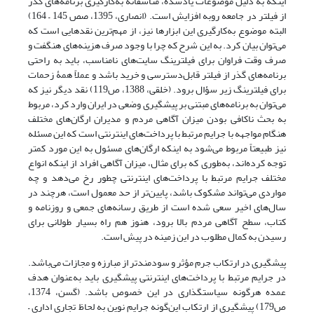
اینکه به‌ دلیل‌ موضوعات‌ یادشده، متأسفانه به‌کارگیری برنامه‌های گذر
از فیلتر در جامعه روبه افزایش است. (انصاری، 1395، صص 145 – 164)
البته‌ موضوع‌ به‌کارگیری این ابزارها نیز، از مهم‌ترین نقدهایی است که
می‌توان‌ بیان‌ کرد‌. به این شرح که چرا با وجود صرف هزینه‌های هنگفت ‌و
صرف وقت فراوان برای‌ فیلترینگ‌ سایت‌های نامناسب، باید به راحتی
برنامه‌های گذر از فیلتر قابل‌دسترسی‌ و خرید‌ باشد و عملاً همۀ زحمات
برای فیلترینگ زیر سؤال برود. (خلقی، 1388، ص119) نقد دیگر نیز که
می‌توان به برنامه‌های‌ مبتنی بر پیشگیری وضعی در ایران وارد کرد، مربوط
به بحث ناکافی بودن‌ میزان‌ آگاهی مردم و مدیران ارگان‌های مختلف
هنگام‌ مواجهه‌ با‌ جرایم مرتبط با پرداخت‌های اینترنتی است که این مسئله
نیز‌ طبیعتاً‌ مربوط می‌شود به اینکه ارگان‌های مسئول به این مورد کمتر
توجه کرده‌اند‌، به‌طوری که برای مثال‌، میزان‌ آگاهی افراد‌ از‌ اینکه‌ انواع
مختلف جرایم مرتبط با پرداخت‌های اینترنتی چطور رخ‌ می‌دهد‌ و چه
مواردی می‌تواند مشکوک باشد، پایین‌تر از حد معمول است، هرچند‌ در
سال‌های اخیر سعی شده‌ است از طریق رسانه‌های‌ جمعی و روزنامه و
کتاب، سطح آگاهی‌ مردم‌ بالا برود، هنوز هم راه بسیار طولانی برای
رسیدن به کمال مطلوب در‌ این‌ زمینه در پیش است.
پیشگیری در ارتکاب جرم مؤثر و سودمندتر از مبارزه و مجازات می‌باشد.
در جرایم مرتبط با پرداخت‌های اینترنتی پیشگیری باید به‌عنوان هدف
عمده هرگونه سیاستگذاری در این خصوص باشد. (گسن، 1374،
ص179) پیشگیری از ارتکاب این‌گونه جرایم نوین به لحاظ تجاری اداری –