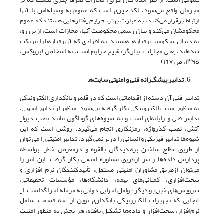
مجرمان واقع می‌شود، لکه چیزی است که عموم به‌ وسیله‌اش با آنها
ارتباط برقرار می‌کنند، به عبارت بهتر، جرایم‌ رفتارهایی هستند که عموم‌
محکومشان‌ می‌کند و بیان رسمی محکومیت آنها، مجازات است، از ین رو،
به دنبال محکومیت رفتارها هستند، نه افرادی که آن رفتارها را مرتکب
شده‌اند، یعنی مجازات، بیان‌گر تقبیح جرایم است، نه اشخاص.(بروکس،
١٣٩٥، ص ١٦٧)
تدابیر پیشگیرانه فنی و
اﻣﻨﻴﺘﻰ سایت‌ها
تدابیر فنی آن دسته از اقداماتی است که در قلمرو بانکداری الکترونیکی
به منظور امنیت الکترونیکی بکار گرفته می‌شود. منظور از ﺗﺪاﺑﻴﺮ اﻣﻨﻴﺘﻰ،
ﺗﺪاﺑﻴﺮ ﻓﻨﻰ و رایانه‌ای اﺳﺖ و ﺑﻪ شیوه‌های ﮔﻮﻧﺎﮔﻮن ﻣﺎﻧﻨﺪ ﻧﺼﺐ دﻳﻮار
آﺗﺶ، ﻧﺼﺐ ﮔﺬرواژه، رﻣﺰﻧﮕﺎرى اﻧﺠﺎم می‌گیرد. روﺷﻦ اﺳﺖ ﻛﻪ اﻳﻦ
ﺷﻴﻮهﻫﺎ ﺗﺪاﺑﻴﺮ ﻓﻴﺰﻳﻜﻰ و اﻧﺴﺎﻧﻰ را درﺑﺮ ﻧﻤﻰ ﮔﻴﺮد. ﺗﺪاﺑﻴﺮ اﻣﻨﻴﺘﻰ را ﻣﻰ ﺗﻮان
از ﻃﺮﻳﻖ ﻣﻄﻠﻊ ﺳﺎﺧﺘﻦ ﺑﺰهدﻳﺪﮔﺎن ﺑﺎﻟﻘﻮه و درﻣﻌﺮض ﺧﻄﺮ، ﺑﻮاﺳﻄﻪ
ﭘﺮدازش دادهﻫﺎ و ﻧﻴﺰ ازﻃﺮﻳﻖ ﻣﺸﺎوره اﻣﻨﻴﺘﻰ ﺑﻜﺎر ﮔﺮﻓﺖ. اﻳﻦ اﻣﺮ را
ﻣﻰﺗﻮان ازﻃﺮﻳﻖ ﻣﺸﺎوران اﻣﻨﻴﺘﻰ ﻣﺴﺘﻘﻞ، ﺗﺄﻳﻴﺪﻛﻨﻨﺪﮔﺎن ﻧﺮم اﻓﺰارى و
ﺳﺨﺖاﻓﺰارى، ﻛﻤﭙﺎﻧﻰﻫﺎى ﺑﻴﻤﻪ، داﻧﺸﮕﺎهﻫﺎ، ﻣﺆﺳﺴﺎت ﺗﺤﻘﻴﻘﺎﺗﻰ،
ﺳﺮوﻳﺲﻫﺎى ﺧﺒﺮى و دﻳﮕﺮ ﻋﻮاﻣﻞ اﺟﺮاﻳﻰ دوﻟﺘﻰ ﺑﻪ ﻣﺮﺣﻠﻪ اﺟﺮا ﮔﺬاﺷﺖ. از
آنجایی که تجهیزات الکترونیکی بانکداری نوین از سه قسمت شامل
نرم‌افزار، سخت‌افزار و داده‌ها تشکیل یافته، هر بخش به منظور امنیت