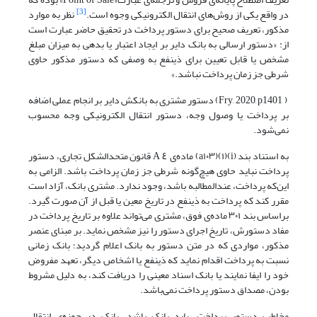
[3]
در واقع یکی از روش‌های انتقال الکترونیکی وجوه است.
نظر به موارد
مذکور، تعریف صحیح برای دستور پرداخت در تحقیق حاضر‌ عبارت‌ است
از: «دستور ارسالی‌ به‌ بانک دایر بر ایجاد اعتبار یا بدهی به میزان مبلغ
مشخص یا قابل تعیین برای ذینفع به وصفی که دستور مذکور حاوی
شرطی جز زمان پرداخت نباشد.»
( Fry, 2020, p1401) دستور مشتری به‌ بانکش‌ دایر بر انجام عملی اضافه
بر پرداخت یا وصول وجه، دستور انتقال الکترونیکی وجه محسوب
نمی‌شود.
به استناد بند (i)(١)(a١٠٣) ماده‌ی ٤ A قانون متحدالشکل تجاری، دستور
پرداخت نباید حاوی هیچ‌گونه شرطی‌ جز زمان پرداخت باشد. الزامی‌ به
این‌که پرداخت، عندالمطالبه باشد، وجود ندارد. مشتری بانک، آزاد است
مقرر کند که پرداخت به ذینفع در تاریخ معین یا قبل از آن صورت‌ گیرد‌.
براساس بند ٣٠١ ماده‌ی فوق، مشتری می‌تواند علاوه بر تاریخ پرداخت در
مفاد دستورش، تاریخ اجرای دستور را نیز مشخص نماید. بر مبنای عنصر
مذکور، مواردی که در متن دستور‌ به‌ بانک اعلام گردید؛ بانک زمانی
نسبت به پرداخت اقدام‌ نماید‌ که‌ ذینفع یا اشخاص دیگر، تعهد مفروض
خود را ایفا نمایند یا‌ بانک‌ اسناد معینی را دریافت کند، به دلیل مشروط
بودن، مصداق دستور پرداخت نمی‌باشد.
مخاطب دستور پرداخت‌، باید‌ بانک‌ باشد. بانک در حوزه‌ی انتقال