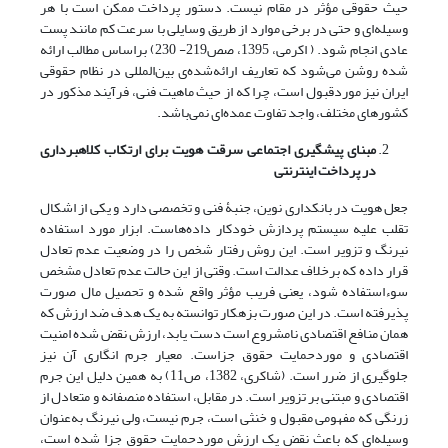
حیث‌ حقوقی‌ مؤثر در‌ مقام‌ نیست‌. دستور پرداخت ممکن است با هر‌
وسیله‌ای و حتی در برخی موارد از طریق وسایلی با سرعت کم مانند‌ پست‌
عادی انجام شود. ( اکرمی، 1395، صص219- 230) براساس مطالب ارائه
شده روشن می‌شود که تعاریف ارائه‌شده‌ی بین‌المللی در نظام حقوقی
ایران نیز‌ موردقبول است، چرا که از‌ حیث‌ ماهیت فنی، فرآیند مذکور در
کشورهای مختلف، واجد تفاوت عمده‌ای نمی‌باشد.
مبنای پیشگیری اجتماعی سرقت هویت برای ارتکاب کلاهبرداری
در پرداخت اینترنتی
جعل هویت در بانکداری نوین‌، جنبۀ‌ فنی و تخصصی دارد و یکی از اشکال
تقلب علیه سیستم پردازش خودکار داده‌هاست. ابزار مورد استفاده
نیرنگ و تزویر است. این روش رفتار شخص را‌ در‌ وضعیت عدم تعادل
قرار‌ داده‌ که برخلاف عدالت است. وقتی از این حالت عدم تعادل مشخص
سوءاستفاده شود، یعنی فریب مؤثر واقع شده و تحصیل مال صورت
پذیرفته است. در این صورت بزهکار توانسته به‌ یک‌ هدف ضد ارزش که
همان منافع اقتصادی نامشروع است دست یابد، ارزش نقض شده امنیت
اقتصادی و موردحمایت حقوق جزاست. معیار جرم انگاری آن نیز
جلوگیری از ضرر است. (شاکری، 1382، ص11) به‌ همین‌ دلیل این‌ جرم
اقتصادی و مبتنی بر تزویر است. در مقابل، استفاده منصفانه و متعادل از
زرنگی که مفهومی مقبول و خنثی‌ است، جرم نیست، ولی نیرنگ به‌عنوان
وسیله‌ای که باعث‌ نقض‌ یک‌ ارزش موردحمایت حقوق جزا شده است،