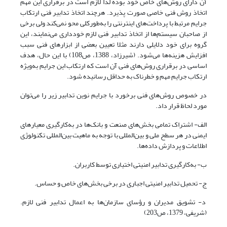
آن دارای روش‌های خاص خود بوده لذا لازم است در برقراری این مهم
اتخاذ روش فنی خاصی صورت پذیرد. هرچند اتخاذ تدابیر فنی ارتکاب
جرایم مرتبط با پرداخت‌های اینترنتی را به‌طورکلی محو نمی‌کند ولی برخی
از صاحبان سیستم‌ها از اتخاذ تدابیر فنی لازم خودداری می‌نمایند، این
گروه برای خود دلایلی دارند مثلا تعیین بعضی از ابزارهای فنی سبب
افزایش هزینه‌ها می‌شود. (شیرزاد، 1388، ص108) با این حال، هدف
اساسی در برقراری روش‌های فنی آن است که ارتکاب این جرایم به‌ویژه
ارتکاب جرایم مهم و خطرناک به حداقل رسانیده شود.
در خصوص روش‌های فنی برخورد با جرایم نوین تدابیر زیر را می‌توان
مورد لحاظ قرار داد.
الف- اشتراک تمامی بخش‌های صنعت و بانک‌ها در به‌کارگیری معیارهای
ایمنی در هر سطح ملی و بین‌المللی با توجه به ماهیت بین‌المللی تکنولوژی
اطلاعات و پردازش داده‌ها.
ب- به‌کارگیری تدابیر امنیتی اختیاری توسط کاربران.
ج- تحمیل تدابیر امنیتی اجباری در برخی بخش‌های خاص و حساس.
د- تشویق مدیران و رؤسای سازمان‌ها به اعمال تدابیر فنی لازم.
(شریفی، 1379، ص203)