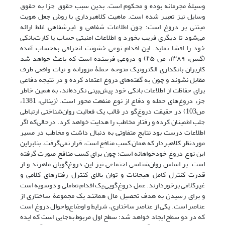
وسیلۀ مجرمانه بوده و محکوم است. بدین سبب حقوق جزا به ‌‌حقوق‌
وسایل نیز تعبیر شده است. ماهیت کلاهبرداری با روش جعل هویت
مبتنی بر‌ دروغ‌ است‌؛ چون اطلاعات شفاهی و غیرشفاهی غلط ارائه
می‌شود تا دیگری فریب بخورد و اطلاعات امنیتی‌ حساب یا کارت‌بانکی
خود را افشا نماید. این اقدام نوعی خشونت انحرافی به‌حساب‌ آمده
(گسن، ١٣٨٩، ص ٢۵) و دروغی فریبنده است که باعث خواهد شد
کاربران بانکداری الکترونیک متوجه حملۀ مزورانه و نیات واقعی طرف
مقابل نشوند و چون به گفته‌های دروغ اعتماد کرده و در نتیجه دفاعی
برای حفاظت‌ از اطلاعات بانکی خود پیش‌بینی نکرده‌اند، به همین خاطر
جزء دروغ‌های حمله و دفاع از نوع منفعت محور است. (زینالی، 1381،
ص103) در حقیقت دروغ‌گو در قالب یک فعالیت روان‌شناختی‌ ارتباطی‌
جلب اطمینان کرده و رفتار مخاطب را هدایت خواهد کرد. درحالی‌که اگر
اطلاعات درست بود نتایج متفاوتی به دنبال داشت و مخاطب در مسیر
موردنظر کلاهبردار که همان کسب‌ منافع‌ است، قرار نمی‌گرفت. بنابراین
این نوع دروغ خودخواهانه است؛ چون برای کسب منافع صورت گرفته
است. بر اساس روان‌شناسی اجتماعی نیز این دروغ‌گویان ماهرند و از
قدرت‌ کنترل‌ کامل هیجانات و توان بالای کنترل رفتارهای کلامی و
غیرکلامی برخوردارند. عمل دروغ‌گویی یک اقدام تعاملی و دوسویه است
و برای رسیدن به هدف تحصیل مال همانند یک مجموعۀ ساختاری از‌
عناصر‌ است‌. یکی از عناصر ساختاری، شرایط‌ و اوضاع‌واحوال‌ دروغ است
که در دو سطح ایجاد خواهد شد؛ سطح اول مربوط به‌جایی است که ایده