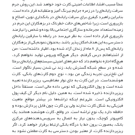
عملاً‌ مسبب‌ افشاء اطلاعات امنیتی کارت خود خواهد شد، این روش جرم
سرقت رایانه‌ای‌ را‌ در زمره جرایم نیرنگ آمیز و متقلبانه قرار داده است،
بنابراین راهبرد کیفری برای‌ سرقت‌ رایانه‌ای در بانکداری نوین، اصلاح و
بازپروری است، زیرا شاخص‌های حالت‌ خطرناک‌ در بزهکاران این جرم در
زمینه استعداد مجرمانه و سازگاری اجتماعی بالا بوده و شخص را نیازمند
بازپروری‌ قرار‌ داده است. به نظر می‌رسد در رابطه با سارقین رایانه‌ای‌
دسترسی‌ به این هدف امکان پذیر باشد، به‌عنوان‌ نمونه‌یکی از بزهکاران
رایانه‌ای که پس‌ از‌ ٨ ماه از زندان آزاد شده بود، اظهار داشته است: «من
از اشتباهاتم درس‌ گرفتم‌، دیگر هیچ‌گاه ویروس تولید‌ نخواهم‌ کرد،
هیچ‌گاه‌ اجازه‌ نخواهم داد که حفره‌های امنیتی‌ ‌سیستم‌های رایانه‌ای برملا
شده و در سطح شبکه گسترش یابد، زند‌ نی‌ شدن بسیار ناگوار است،
این‌ تلخ‌ترین تجربه زندگی‌ من‌ بود.» نوع دوم کارت‌های‌ بانکی‌، کارت
هوشمنداست. در این کارت به جای نوار مغناطیسی، ریزپردازنده تعبیه
شده‌ است‌ و پول الکترونیکی که نوعی داده‌ مالی‌ است‌، مستقلاً داخل
ریزپردازنده‌ ذخیره شده است، به‌ همین‌ دلیل نام دیگر آن کیف پول
الکترونیکی است. علی‌رغم اینکه تراشه‌ها‌ در‌ بیشتر مواقع ماهیت
فیزیکی به شکل‌ کارت‌ ندارند ولی‌ ین‌ کارت‌ چون قابل پردازش بوده‌ و
حافظه دارد یک نوع تراشه است. در واقع، کارت هوشمند همانند یک
کامپیوتر کوچک، بدون‌ نیاز‌ به اتصال به سرویس‌دهنده‌های‌ مرکزی‌
بانک‌، به‌صورت‌ برون خط‌ با‌ درگاه بانکی ارتباط برقرار خواهد کرد، اگر
ریزپردازنده کارت، از معتبر بودن دسترسی به کارت مطمئن‌ نشود‌ به‌