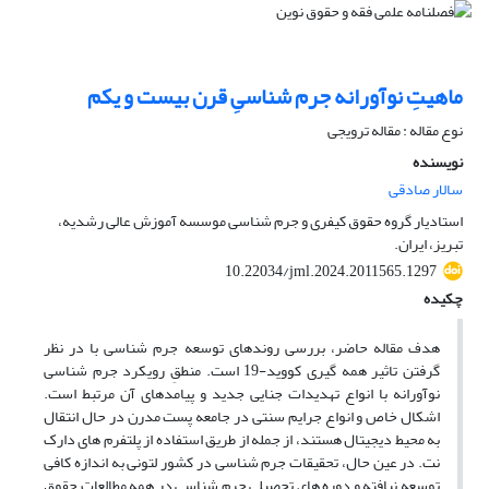
ماهیتِ نوآورانه جرم شناسیِ قرن بیست و یکم
نوع مقاله : مقاله ترویجی
نویسنده
سالار صادقی
استادیار گروه حقوق کیفری و جرم شناسی موسسه آموزش عالی رشدیه،
تبریز، ایران.
10.22034/jml.2024.2011565.1297
چکیده
هدف مقاله حاضر، بررسی روندهای توسعه جرم شناسی با در نظر
گرفتن تاثیر همه گیری کووید-19 است. منطقِ رویکرد جرم شناسی
نوآورانه با انواع تهدیدات جنایی جدید و پیامدهای آن مرتبط است.
اشکال خاص و انواع جرایم سنتی در جامعه پست مدرن در حال انتقال
به محیط دیجیتال هستند، از جمله از طریق استفاده از پلتفرم های دارک
نت. در عین حال، تحقیقات جرم شناسی در کشور لتونی به اندازه کافی
توسعه نیافته و دوره های تحصیلی جرم شناسی در همه مطالعات حقوق