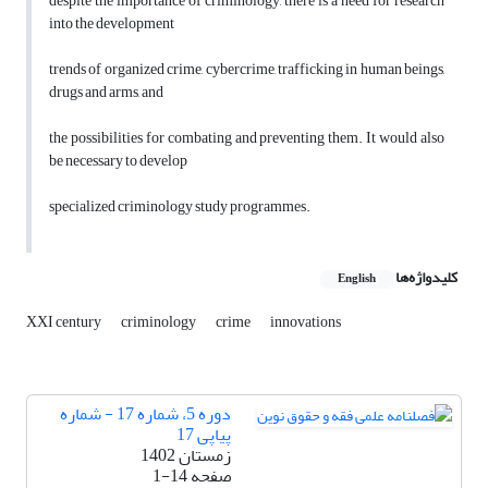
despite the importance of criminology, there is a need for research
into the development
trends of organized crime, cybercrime, trafficking in human beings,
drugs and arms, and
the possibilities for combating and preventing them. It would also
be necessary to develop
specialized criminology study programmes.
کلیدواژه‌ها
English
XXI century
criminology
crime
innovations
دوره 5، شماره 17 - شماره
پیاپی 17
زمستان 1402
صفحه
1-14