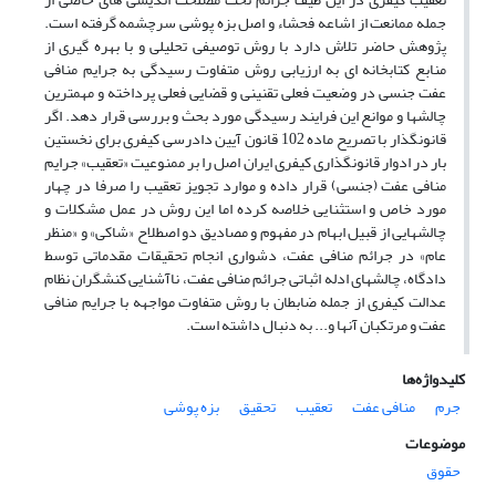
جمله ممانعت از اشاعه فحشاء و اصل بزه پوشی سرچشمه گرفته است.
پژوهش حاضر تلاش دارد با روش توصیفی تحلیلی و با بهره گیری از
منابع کتابخانه ای به ارزیابی روش متفاوت رسیدگی به جرایم منافی
عفت جنسی در وضعیت فعلی تقنینی و قضایی فعلی پرداخته و مهمترین
چالشها و موانع این فرایند رسیدگی مورد بحث و بررسی قرار دهد. اگر
قانونگذار با تصریح ماده 102 قانون آیین دادرسی کیفری برای نخستین
بار در ادوار قانونگذاری کیفری ایران اصل را بر ممنوعیت «تعقیب» جرایم
منافی عفت (جنسی) قرار داده و موارد تجویز تعقیب را صرفا در چهار
مورد خاص و استثنایی خلاصه کرده اما این روش در عمل مشکلات و
چالشهایی از قبیل ابهام در مفهوم و مصادیق دو اصطلاح «شاکی» و «منظر
عام» در جرائم منافی عفت، دشواری انجام تحقیقات مقدماتی توسط
دادگاه، چالشهای ادله اثباتی جرائم منافی عفت، ناآشنایی کنشگران نظام
عدالت کیفری از جمله ضابطان با روش متفاوت مواجهه با جرایم منافی
عفت و مرتکبان آنها و... به دنبال داشته است.
کلیدواژه‌ها
جرم
منافی عفت
تعقیب
تحقیق
بزه پوشی
موضوعات
حقوق