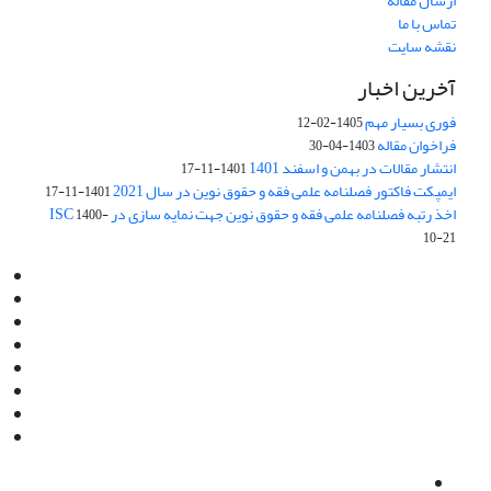
ارسال مقاله
تماس با ما
نقشه سایت
آخرین اخبار
فوری بسیار مهم
1405-02-12
فراخوان مقاله
1403-04-30
انتشار مقالات در بهمن و اسفند 1401
1401-11-17
ایمپکت فاکتور فصلنامه علمی فقه و حقوق نوین در سال 2021
1401-11-17
اخذ رتبه فصلنامه علمی فقه و حقوق نوین جهت نمایه سازی در ISC
1400-
10-21
Email:
info@jaml.ir
Instagram:jaml.ir
Tel:+98 9196523692
Fax:025 34224584
Post Box:Iran,Qom,37135.1166
SMS:5000 4000 452 462
آدرس پستی فصلنامه: قم، صندوق پستی 37135/1166
استان قم، خیابان مهر، بلوار نوفل لوشاتو، خیابان آزادی، بلوک 38،
واحد3- کد پستی: 3735113966
لینک پرداخت به فصلنامه علمی فقه و حقوق نوین:
IDPay.ir/jaml-ir