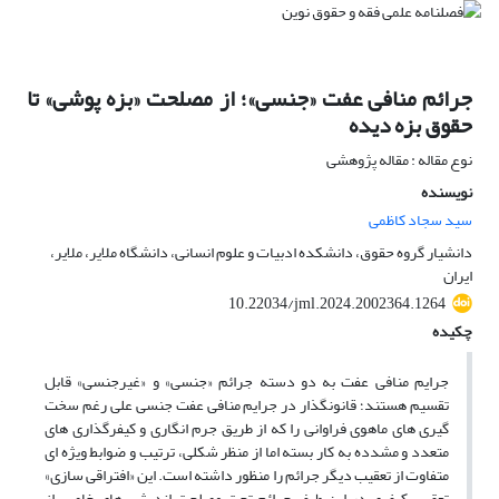
جرائم منافی عفت «جنسی»؛ از مصلحت «بزه پوشی» تا
حقوق بزه دیده
نوع مقاله : مقاله پژوهشی
نویسنده
سید سجاد کاظمی
دانشیار گروه حقوق، دانشکده ادبیات و علوم انسانی، دانشگاه ملایر، ملایر،
ایران
10.22034/jml.2024.2002364.1264
چکیده
جرایم منافی عفت به دو دسته جرائم «جنسی» و «غیرجنسی» قابل
تقسیم هستند؛ قانونگذار در جرایم منافی عفت جنسی علی رغم سخت
گیری های ماهوی فراوانی را که از طریق جرم انگاری و کیفرگذاری های
متعدد و مشدده به کار بسته اما از منظر شکلی، ترتیب و ضوابط ویژه ای
متفاوت از تعقیب دیگر جرائم را منظور داشته است. این «افتراقی سازی»
تعقیب کیفری در این طیف جرائم تحت مصلحت اندیشی های خاصی از