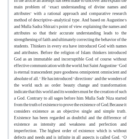
In the article, an attempt has been made to discover and explain the
main problem of "exact understanding of divine names and
attributes" with a rational approach and comparative research
method of descriptive-analytical type. And based on Augustine's
and Mulla Sadra Shirazi's point of view, explaining the names and
attributes so that their accurate understanding leads to the
strengthening of faith and ultimately correcting the behavior of the
students. Thinkers in every era have introduced God with names
and attributes. Before the religion of Islam, thinkers introduced
God as an immutable and incorruptible God, of course, without
effective communication with the world; but Saint Augustine "God
is eternal, transcendent, pure goodness, omnipotent, omniscient and
absolute of all." He has introduced "directions" and the wonders of
the world, such as: order, beauty, change and transformation,
indicate that this world and its wonders must be the creation of such
a God. Contrary to all sages before him, Mulla Sadr Niza started
from the truth of existence to prove the existence of God; Because it
considers existence as an objective, single and simple truth.
Existence has been regarded as doubtful and the difference of
existence as intensity and weakness and perfection and
imperfection. The highest order of existence, which is without
defects and needs and is infinite in all aspects, is called God. "O