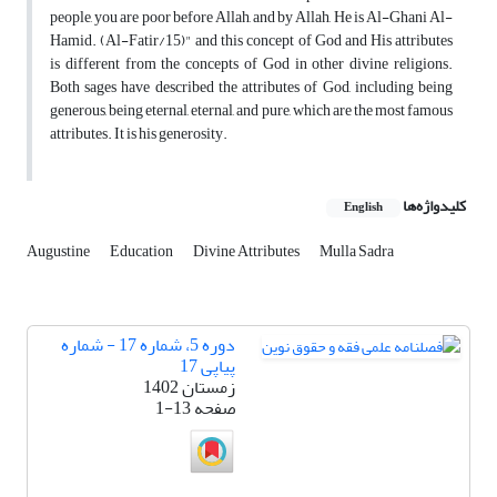
people, you are poor before Allah, and by Allah, He is Al-Ghani Al-
Hamid. (Al-Fatir/15)" and this concept of God and His attributes
is different from the concepts of God in other divine religions.
Both sages have described the attributes of God, including being
generous, being eternal, eternal, and pure, which are the most famous
attributes. It is his generosity.
کلیدواژه‌ها
English
Augustine
Education
Divine Attributes
Mulla Sadra
دوره 5، شماره 17 - شماره
پیاپی 17
زمستان 1402
صفحه
1-13