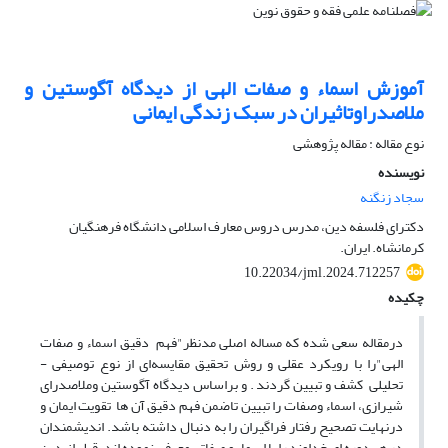
آموزش اسماء و صفات الهی از دیدگاه آگوستین و
ملاصدراوتاثیران در سبک زندگی ایمانی
نوع مقاله : مقاله پژوهشی
نویسنده
سجاد زنگنه
دکترای فلسفه دین، مدرس دروس معارف اسلامی دانشگاه فرهنگیان
کرمانشاه. ایران.
10.22034/jml.2024.712257
چکیده
درمقاله سعی شده که مساله اصلی مدنظر"فهم دقیق اسماء و صفات
الهی"را با رویکرد عقلی و روش تحقیق مقایسه‌ای از نوع توصیفی -
تحلیلی کشف و تبیین گردند . و براساس دیدگاه آگوستین وملاصدرای
شیرازی، اسماء وصفات را تبیین تاضمن فهم دقیق آن ها تقویت ایمان و
درنهایت تصحیح رفتار فراگیران را به دنبال داشته باشد. اندیشمندان
در هر دوره ای خداوند را با اسماء و صفاتی معرفی نموده اند. قبل از دین