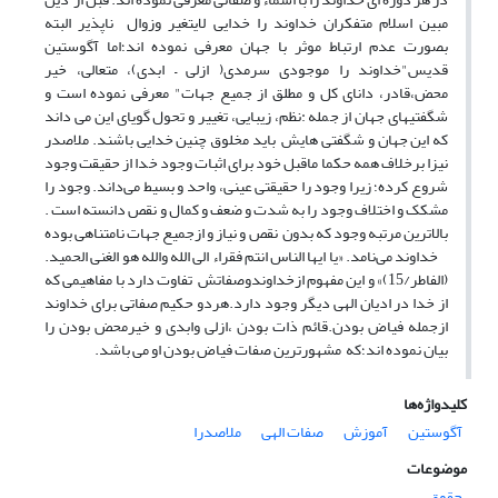
مبین اسلام متفکران خداوند را خدایی لایتغیر وزوال ناپذیر البته
بصورت عدم ارتباط موثر با جهان معرفی نموده اند؛اما آگوستین
قدیس"خداوند را موجودی سرمدی( ازلی – ابدی)، متعالی، خیر
محض،قادر، دانای کل و مطلق از جمیع جهات"‌ معرفی نموده است و
شگفتیهای جهان از جمله :نظم، زیبایی، تغییر و تحول گویای این می داند
که این جهان و شگفتی هایش باید مخلوق چنین خدایی باشند. ملاصدر
نیزا برخلاف همه حکما ماقبل خود برای اثبات وجود خدا از حقیقت وجود
شروع کرده؛ زیرا وجود را حقیقتی عینی، واحد و بسیط می‌داند. وجود را
مشکک و اختلاف وجود را به شدت و ضعف و کمال و نقص دانسته است .
بالاترین مرتبه وجود که بدون نقص و نیاز و ازجمیع جهات نامتناهی بوده
خداوند می‌نامد. «یا ایها الناس انتم فقراء الی الله والله هو الغنی الحمید.
(الفاطر/15)» و این مفهوم ازخداوندوصفاتش تفاوت دارد با مفاهیمی که
از خدا در ادیان الهی دیگر وجود دارد.هردو حکیم صفاتی برای خداوند
ازجمله فیاض بودن.قائم ذات بودن ،ازلی وابدی و خیرمحض بودن را
بیان نموده اند؛که مشهورترین صفات فیاض بودن او می باشد.
کلیدواژه‌ها
آگوستین
آموزش
صفات الهی
ملاصدرا
موضوعات
حقوق