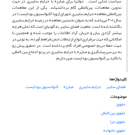
سیاست جنایی است. . دولت­ها برای مبارزه با جرایم سایبری در جهت
تدوین معاهدات بین‌المللی گام برداشته­اند. یکی از این معاهدات
بین‌المللی معاهده جرایم سایبری شورای اروپا (کنوانسیون بوداپست) در
سال ۲۰۰۱ می‌باشد که به عنوان نخستین معاهده در زمینه جرایم سایبری
نگاشته شده است. ماهیت فضای سایبر به گونه­ای است که تجلی هرچه
بیشتر آزادی بیان و جریان آزاد اطلاعات را موجب شده و همچنین با
امکاناتی که جهت برقراری انواع ارتباطات ایمن فراهم آورده، به نوعی در
جهت حفظ حریم خصوصی افراد گام برداشته است. در تحقیق پیش رو
به بررسی پیشگیری و مبارزه با جرایم سایبری در پرتو اجماع بین المللی
با تاکید بر کنوانسیون بوداپست می­پردازیم.
کلیدواژه‌ها
فضای سایبر
جرایم سایبری
مبارزه
کنوانسیون بوداپست
موضوعات
حقوق
حقوق بین الملل
حقوق جزا
حقوق خانواده