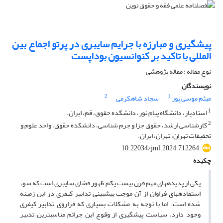
پیشگیری و مبارزه با جرایم سایبری در پرتو اجماع بین
المللی با تاکید بر کنوانسیون بوداپست
نوع مقاله : مقاله پژوهشی
نویسندگان
2
1
میثم موسی پور
سجاد شاهکرمی
1
استادیار، دانشگاه پیام نور، دانشگده حقوق، قم، ایران.
2
کارشناسی ارشد، حقوق جزا و جرم شناسی، دانشکده حقوق، واحد علوم و
تحقیقات تهران، تهران، ایران.
10.22034/jml.2024.712264
چکیده
یکی از پدیده­های مهم قرن بیست یکم ظهور فضای سایبری است که سوء
استفاده­های فراوان از آن موجب پیشبینی تدابیر کیفری در این زمینه
شده است. اما با توجه به مشکلات بسیاری که فراروی تدابیر کیفری
وجود دارد، سیاست پیشگیری از وقوع این جرائم مناسب­ترین تدبیر