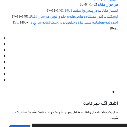
فراخوان مقاله
1403-04-30
انتشار مقالات در بهمن و اسفند 1401
1401-11-17
ایمپکت فاکتور فصلنامه علمی فقه و حقوق نوین در سال 2021
1401-11-17
اخذ رتبه فصلنامه علمی فقه و حقوق نوین جهت نمایه سازی در ISC
1400-
10-21
Email:
info@jaml.ir
Instagram:jaml.ir
Tel:+98 9196523692
Fax:025 34224584
Post Box:Iran,Qom,37135.1166
SMS:5000 4000 452 462
آدرس پستی فصلنامه: قم، صندوق پستی 37135/1166
استان قم، خیابان مهر، بلوار نوفل لوشاتو، خیابان آزادی، بلوک 38،
واحد3- کد پستی: 3735113966
لینک پرداخت به فصلنامه علمی فقه و حقوق نوین:
IDPay.ir/jaml-ir
اشتراک خبرنامه
برای دریافت اخبار و اطلاعیه های مهم نشریه در خبرنامه نشریه مشترک
شوید.