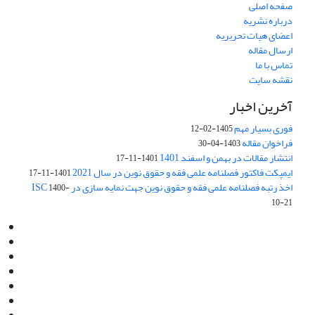
صفحه اصلی
درباره نشریه
اعضای هیات تحریریه
ارسال مقاله
تماس با ما
نقشه سایت
آخرین اخبار
فوری بسیار مهم
1405-02-12
فراخوان مقاله
1403-04-30
انتشار مقالات در بهمن و اسفند 1401
1401-11-17
ایمپکت فاکتور فصلنامه علمی فقه و حقوق نوین در سال 2021
1401-11-17
اخذ رتبه فصلنامه علمی فقه و حقوق نوین جهت نمایه سازی در ISC
1400-
10-21
Email:
info@jaml.ir
Instagram:jaml.ir
Tel:+98 9196523692
Fax:025 34224584
Post Box:Iran,Qom,37135.1166
SMS:5000 4000 452 462