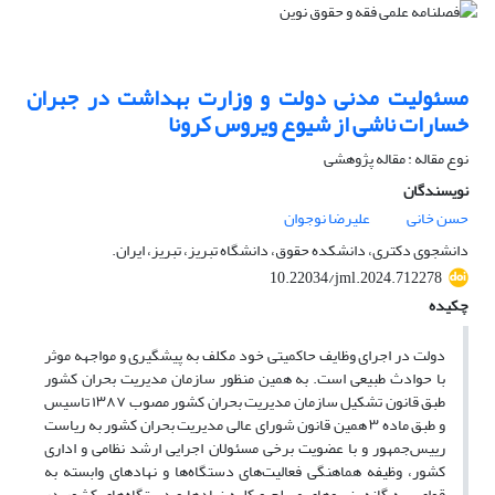
مسئولیت مدنی دولت و وزارت بهداشت در جبران
خسارات ناشی از شیوع ویروس کرونا
نوع مقاله : مقاله پژوهشی
نویسندگان
حسن خانی
علیرضا نوجوان
دانشجوی دکتری، دانشکده حقوق، دانشگاه تبریز، تبریز، ایران.
10.22034/jml.2024.712278
چکیده
دولت در اجرای وظایف حاکمیتی خود مکلف به پیشگیری و مواجهه موثر
با حوادث طبیعی است. به همین منظور سازمان مدیریت بحران کشور
طبق قانون تشکیل سازمان مدیریت بحران کشور مصوب ۱۳۸۷ تاسیس
و طبق ماده ۳ همین قانون شورای عالی مدیریت بحران کشور به ریاست
رییس‌جمهور و با عضویت برخی مسئولان اجرایی ارشد نظامی و اداری
کشور، وظیفه هماهنگی فعالیت‌های دستگاه‌ها و نهادهای وابسته به
قوای سه‌ گانه، نیروهای مسلح و کلیه نهادها و دستگاه‌های کشور در