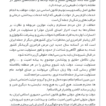
مقابله با حوادث طبیعی را بر عهده دارد.
مطابق اصل یکصدوبیست‌ونهم قانون اساسی نیز دولت موظف به انجام
خدمات لازم پس از حوادث طبیعی که ارائه خدمات بهداشتی درمانی و
مراقبت‌های پزشکی از جمله آن است
حفاظت از جان مردم مستلزم رعایت موازین مربوطه و نظارت بر
عملکرد‌ها به جهت احراز (مبنای کنترل موثر) و مسئولیت در قبال
(خسارات) وارده به افراد همگام با تحولات بشری و پیشرفت تکنولوژی و
آثار زیانبار (فرامرزی این مخاطرات) برای کشور‌های دیگر از جمله ایران
است که در آستانه سال جدید این مرض فرامرزی گریبانگر کشور
شده، به منظور آگاهی و شناخت از حدود و ثغور مسئولیت مدنی دولت
در قبال شهروندان باید به بررسی ابعاد حقوقی آن پرداخته شود
بیان ناکامل حقایق و پوشاندن موضوع به بهانه امنیت و ..، رافع
مسئولیت نیست. دولت باید شیوع بیماری را در هر منطقه بلاقاصله
اطلاع رسانی کند، والا زیان دیدگان می‌توانند بر مبنای قواعد عام
مسئولیت مدنی از جمله قاعده غرور، به مسبب مراجعه کنند
دین مبین اسلام اعلام نموده مال و جان و آبرو و حیثیت اجتماعی انسان
ها، محترم هستند. هیچ کس، به هیچ وجه، نبایستی به دیگری ضرر و
زیان برساند (لاضرر ولاضرار فی الاسلام).
دولت و نهاد‌های دولتی مطابق قانون اساسی جمهوری اسلامی ایران به
عنوان متولی اصلی تامین امنیت سلامت و بهداشت مردم و شهروندان،
مکلف به درمان افراد مبتلا به و جلوگیری از گسترش این بیماری هستند.