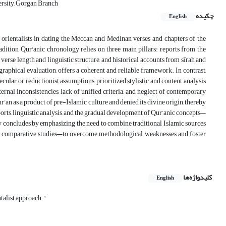
ersity, Gorgan Branch
چکیده
English
orientalists in dating the Meccan and Medinan verses and chapters of the
dition, Qur'anic chronology relies on three main pillars: reports from the
 verse length and linguistic structure, and historical accounts from sīrah and
graphical evaluation, offers a coherent and reliable framework. In contrast,
ular or reductionist assumptions, prioritized stylistic and content analysis
ernal inconsistencies, lack of unified criteria, and neglect of contemporary
r'an as a product of pre-Islamic culture and denied its divine origin, thereby
ports, linguistic analysis, and the gradual development of Qur’anic concepts—
dy concludes by emphasizing the need to combine traditional Islamic sources
and comparative studies—to overcome methodological weaknesses and foster
کلیدواژه‌ها
English
talist approach."