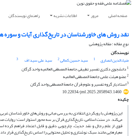
صفحه اصلی
مرور
اطلاعات نشریه
راهنمای نویسندگان
نقد روش های خاورشناسان در تاریخ‌گذاری آیات و سوره ه
نوع مقاله : مقاله پژوهشی
نویسندگان
3
2
1
ضیاءالدین انصاری
سید حسین کمالی
سید علی سید اف
1
دانشجوی دکتری تفسیر تطبیقی جامعة المصطفی العالمیه واحد گرگان
2
عضو هیئت علمی جامعة المصطفی العالمیه
3
استادیار گروه تفسیر و علوم قرآن جامعة المصطفی واحد گرگان
10.22034/jml.2025.2058943.1460
چکیده
این پژوهش با رویکردی انتقادی به بررسی مبانی و روش‌های خاورشناسان غربی در 
می‌کند. در سنت اسلامی، تاریخ‌گذاری قرآن بر سه محور استوار است: روایات صحا
قوی از علم رجال و نقد حدیث، چارچوبی دقیق و قابل اعتماد فراهم کرده است.
معیارهایی مانند سبک نوشتاری و تحلیل محتوایی را اساس تاریخ‌گذاری قرار داده‌ان