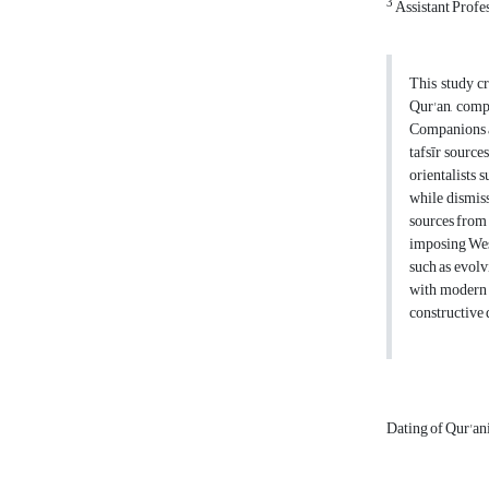
3
Assistant Profe
This study c
Qur'an, compa
Companions an
tafsīr source
orientalists 
while dismiss
sources from 
imposing West
such as evolv
with modern 
constructive 
Dating of Qur'an