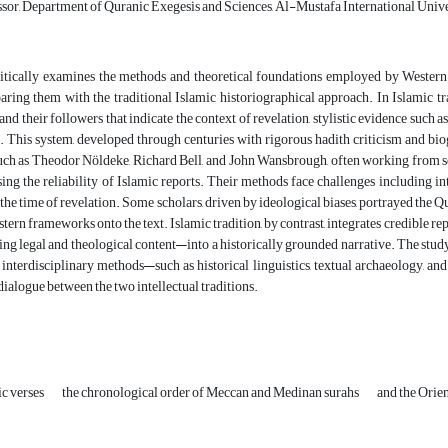
ssor, Department of Quranic Exegesis and Sciences, Al-Mustafa International Univ
ritically examines the methods and theoretical foundations employed by Western 
ring them with the traditional Islamic historiographical approach. In Islamic tra
d their followers that indicate the context of revelation, stylistic evidence such as
s. This system, developed through centuries with rigorous hadith criticism and bio
such as Theodor Nöldeke, Richard Bell, and John Wansbrough, often working from sec
ing the reliability of Islamic reports. Their methods face challenges including int
the time of revelation. Some scholars, driven by ideological biases, portrayed the Qu
ern frameworks onto the text. Islamic tradition, by contrast, integrates credible re
ing legal and theological content—into a historically grounded narrative. The stu
interdisciplinary methods—such as historical linguistics, textual archaeology, 
dialogue between the two intellectual traditions.
ic verses
the chronological order of Meccan and Medinan surahs
and the Orien