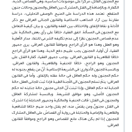
مع المجنون القاتل، مرکزاً على موضوعات أساسیة، وهی القصاص، الدیة،
الکفارة، وبالإضافة إلى القتل المشترک بین العاقل والمجنون وحالات جنون
المتقطع. تعتمد هذه الدراسة على المنهج «الوصفی التحلیلی»، دراسة
مقارنة بین آراء المذاهب الاسلامیة والقانون الجنائی العراقی مع ذکر
الأدلة و نقاط الإتفاق والاختلاف بین الفقه والقانون، و بیان کیفیة التعامل
مع المجنون فی المسألة. اتفق الفقهاء خلافاً علی رأی بعض المالکیة علی
عدم قصاص المجنون نظرًا إلى عدم تکلیفه الشرعی لانتفاء مدار الأهلیة
وهو العقل وهذا هو الرأی الراجح وموافقاً للقانون العراقی. یرى جمهور
الفقهاء أن أولیاء المجنون یجب علیهم دفع الدیة، وهذا هو الرأی الراجح
خلافًا للظاهریة و القانون العراقی. یوجب جمهور الفقهاء کفارة القتل على
المجنون وهو الراجح، خلافًا للحنفیة والظاهریة، والقانون العراقی.
وبالنسبة للجنون الأدواری: فی الشریعة الإسلامیة: أنَّ من یقطع بجنونه له
حکم المجنون وله حکم العاقل فی حالة عقله بالإتفاق. وأما فی القانون
العراقی: یتمُ تسلم المجنون الى اللِّجنة الطبیة فإذا ثبت للجانی العقل حالة
الجنایة له حکم العاقل، وإذا ثبتت أنَّ الجانی مجنون حالة جنایته له حکم
المجنون الأصلی، وهو موافق للشریعة. وبالنسبة لمشارکة العاقل
والمجنون فی القتل: قالت الحنفیة والمالکیة وجمهور الحنابلة إذا اشترک
فی القتل مجنونٌ ومن یقتصُ منه، لم یقتل واحد منهم خلافا للشافعیة
والظاهریة والإمامیة والحنابلة فی روایة أی القصاصُ على العاقل المشارک
للمجنون إذا لم یکن هناک مانع للقصاص وهو الراجح وموافقاً للقانون
العراقی.