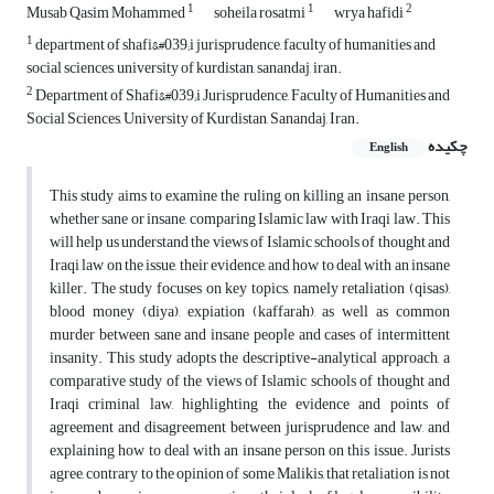
1
1
2
Musab Qasim Mohammed
soheila rosatmi
wrya hafidi
1
department of shafi&#039;i jurisprudence, faculty of humanities and
social sciences, university of kurdistan, sanandaj, iran.
2
Department of Shafi&#039;i Jurisprudence, Faculty of Humanities and
Social Sciences, University of Kurdistan, Sanandaj, Iran.
چکیده
English
This study aims to examine the ruling on killing an insane person,
whether sane or insane, comparing Islamic law with Iraqi law. This
will help us understand the views of Islamic schools of thought and
Iraqi law on the issue, their evidence, and how to deal with an insane
killer. The study focuses on key topics, namely retaliation (qisas),
blood money (diya), expiation (kaffarah), as well as common
murder between sane and insane people and cases of intermittent
insanity. This study adopts the descriptive-analytical approach, a
comparative study of the views of Islamic schools of thought and
Iraqi criminal law, highlighting the evidence and points of
agreement and disagreement between jurisprudence and law, and
explaining how to deal with an insane person on this issue. Jurists
agree, contrary to the opinion of some Malikis, that retaliation is not