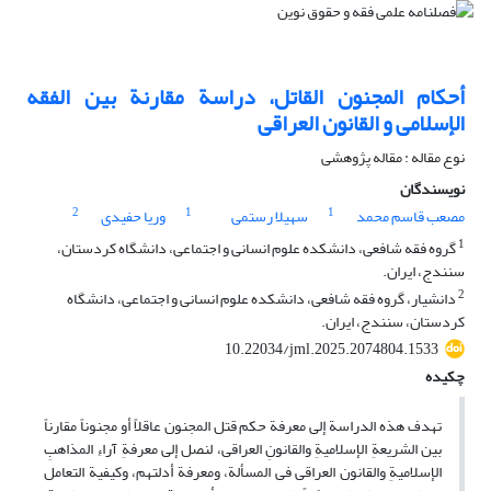
أحکام المجنون القاتل، دراسة مقارنة بین الفقه
الإسلامی و القانون العراقی
نوع مقاله : مقاله پژوهشی
نویسندگان
2
1
1
مصعب قاسم محمد
سهیلا رستمی
وریا حفیدی
1
گروه فقه شافعی، دانشکده علوم انسانی و اجتماعی، دانشگاه کردستان،
سنندج، ایران.
2
دانشیار، گروه فقه شافعی، دانشکده علوم انسانی و اجتماعی، دانشگاه
کردستان، سنندج، ایران.
10.22034/jml.2025.2074804.1533
چکیده
تهدف هذه الدراسة إلى معرفة حکم قتل المجنون عاقلاً أو مجنوناً مقارناً
بین الشریعةِ الإسلامیةِ والقانونِ العراقی، لنصل إلى معرفةِ آراءِ المذاهبِ
الإسلامیةِ والقانون العراقی فی المسألة، ومعرفة أدلتهم، وکیفیة التعامل