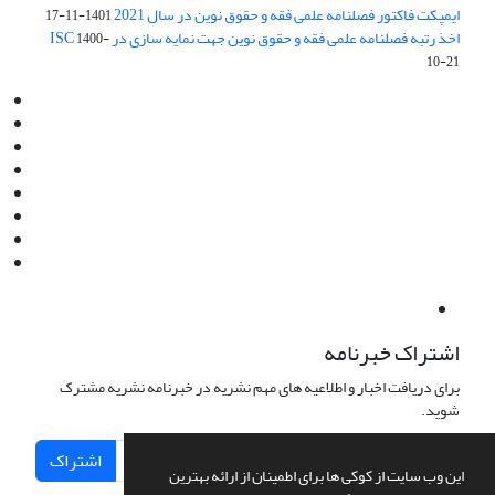
ایمپکت فاکتور فصلنامه علمی فقه و حقوق نوین در سال 2021
1401-11-17
اخذ رتبه فصلنامه علمی فقه و حقوق نوین جهت نمایه سازی در ISC
1400-
10-21
Email:
info@jaml.ir
Instagram:jaml.ir
Tel:+98 9196523692
Fax:025 34224584
Post Box:Iran,Qom,37135.1166
SMS:5000 4000 452 462
آدرس پستی فصلنامه: قم، صندوق پستی 37135/1166
استان قم، خیابان مهر، بلوار نوفل لوشاتو، خیابان آزادی، بلوک 38،
واحد3- کد پستی: 3735113966
لینک پرداخت به فصلنامه علمی فقه و حقوق نوین:
IDPay.ir/jaml-ir
اشتراک خبرنامه
برای دریافت اخبار و اطلاعیه های مهم نشریه در خبرنامه نشریه مشترک
شوید.
اشتراک
این وب سایت از کوکی ها برای اطمینان از ارائه بهترین