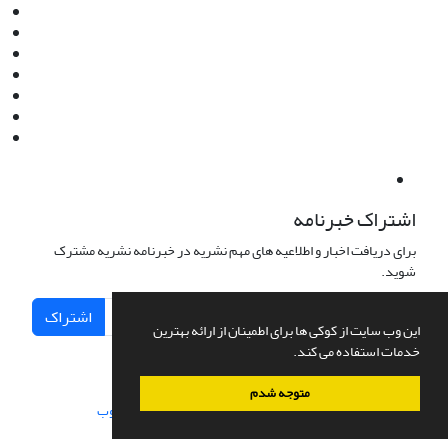
Instagram:jaml.ir
Tel:+98 9196523692
Fax:025 34224584
Post Box:Iran,Qom,37135.1166
SMS:5000 4000 452 462
آدرس پستی فصلنامه: قم، صندوق پستی 37135/1166
استان قم، خیابان مهر، بلوار نوفل لوشاتو، خیابان آزادی، بلوک 38،
واحد3- کد پستی: 3735113966
لینک پرداخت به فصلنامه علمی فقه و حقوق نوین:
IDPay.ir/jaml-ir
اشتراک خبرنامه
برای دریافت اخبار و اطلاعیه های مهم نشریه در خبرنامه نشریه مشترک
شوید.
اشتراک
این وب سایت از کوکی ها برای اطمینان از ارائه بهترین
خدمات استفاده می کند.
متوجه شدم
سامانه مدیریت نشریات علمی.
طراحی و پیاده سازی از
سیناوب