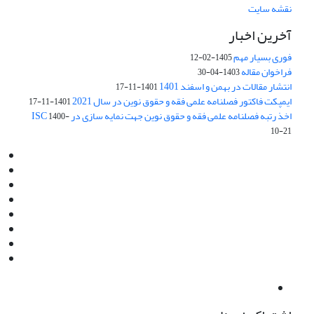
نقشه سایت
آخرین اخبار
فوری بسیار مهم
1405-02-12
فراخوان مقاله
1403-04-30
انتشار مقالات در بهمن و اسفند 1401
1401-11-17
ایمپکت فاکتور فصلنامه علمی فقه و حقوق نوین در سال 2021
1401-11-17
اخذ رتبه فصلنامه علمی فقه و حقوق نوین جهت نمایه سازی در ISC
1400-
10-21
Email:
info@jaml.ir
Instagram:jaml.ir
Tel:+98 9196523692
Fax:025 34224584
Post Box:Iran,Qom,37135.1166
SMS:5000 4000 452 462
آدرس پستی فصلنامه: قم، صندوق پستی 37135/1166
استان قم، خیابان مهر، بلوار نوفل لوشاتو، خیابان آزادی، بلوک 38،
واحد3- کد پستی: 3735113966
لینک پرداخت به فصلنامه علمی فقه و حقوق نوین:
IDPay.ir/jaml-ir