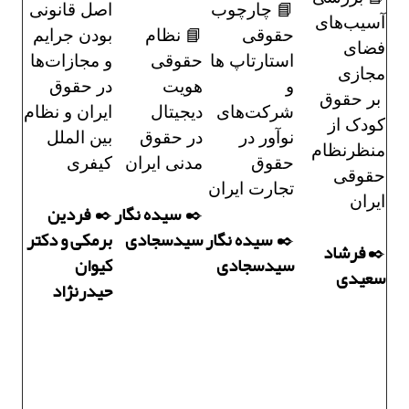
📘 چارچوب
اصل قانونی
آسیب‌های
حقوقی
📘 نظام
بودن جرایم
فضای
استارتاپ ها
حقوقی
و مجازات‌ها
مجازی
و
هویت
در حقوق
بر حقوق
شرکت‌های
دیجیتال
ایران و نظام
کودک از
نوآور در
در حقوق
بین الملل
منظرنظام
حقوق
مدنی ایران
کیفری
حقوقی
تجارت ایران
ایران
سیده نگار
فردین
✒️
✒️
سیده نگار
سیدسجادی
برمکی و دکتر
✒️
فرشاد
✒️
سیدسجادی
کیوان
سعیدی
حیدرنژاد