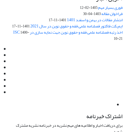
فوری بسیار مهم
1405-02-12
فراخوان مقاله
1403-04-30
انتشار مقالات در بهمن و اسفند 1401
1401-11-17
ایمپکت فاکتور فصلنامه علمی فقه و حقوق نوین در سال 2021
1401-11-17
اخذ رتبه فصلنامه علمی فقه و حقوق نوین جهت نمایه سازی در ISC
1400-
10-21
Email:
info@jaml.ir
Instagram:jaml.ir
Tel:+98 9196523692
Fax:025 34224584
Post Box:Iran,Qom,37135.1166
SMS:5000 4000 452 462
آدرس پستی فصلنامه: قم، صندوق پستی 37135/1166
استان قم، خیابان مهر، بلوار نوفل لوشاتو، خیابان آزادی، بلوک 38،
واحد3- کد پستی: 3735113966
لینک پرداخت به فصلنامه علمی فقه و حقوق نوین:
IDPay.ir/jaml-ir
اشتراک خبرنامه
برای دریافت اخبار و اطلاعیه های مهم نشریه در خبرنامه نشریه مشترک
شوید.