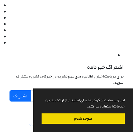
Instagram:jaml.ir
Tel:+98 9196523692
Fax:025 34224584
Post Box:Iran,Qom,37135.1166
SMS:5000 4000 452 462
آدرس پستی فصلنامه: قم، صندوق پستی 37135/1166
استان قم، خیابان مهر، بلوار نوفل لوشاتو، خیابان آزادی، بلوک 38،
واحد3- کد پستی: 3735113966
لینک پرداخت به فصلنامه علمی فقه و حقوق نوین:
IDPay.ir/jaml-ir
اشتراک خبرنامه
برای دریافت اخبار و اطلاعیه های مهم نشریه در خبرنامه نشریه مشترک
شوید.
اشتراک
این وب سایت از کوکی ها برای اطمینان از ارائه بهترین
خدمات استفاده می کند.
متوجه شدم
سامانه مدیریت نشریات علمی.
طراحی و پیاده سازی از
سیناوب