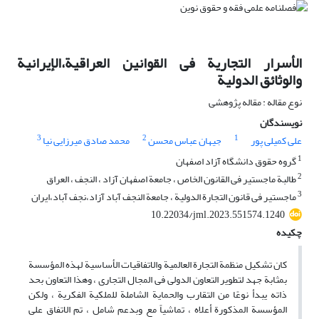
الأسرار التجاریة فی القوانین العراقیة،الإیرانیة
والوثائق الدولیة
نوع مقاله : مقاله پژوهشی
نویسندگان
3
2
1
علی کمیلی پور
جیهان عباس محسن
محمد صادق میرزایی نیا
1
گروه حقوق دانشگاه آزاد اصفهان
2
طالبة ماجستیر فی القانون الخاص ، جامعة اصفهان آزاد ، النجف ، العراق
3
ماجستیر فی قانون التجارة الدولیة ، جامعة النجف آباد آزاد،نجف آباد،ایران
10.22034/jml.2023.551574.1240
چکیده
کان تشکیل منظمة التجارة العالمیة والاتفاقیات الأساسیة لهذه المؤسسة
بمثابة جهد لتطویر التعاون الدولی فی المجال التجاری ، وهذا التعاون بحد
ذاته یبدأ نوعًا من التقارب والحمایة الشاملة للملکیة الفکریة ، ولکن
المؤسسة المذکورة أعلاه ، تماشیاً مع وبدعم شامل ، تم الاتفاق على