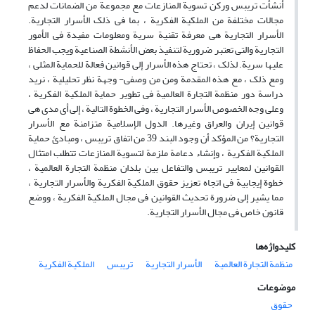
أنشأت تریبس ورکن تسویة المنازعات مع مجموعة من الضمانات لدعم
مجالات مختلفة من الملکیة الفکریة ، بما فی ذلک الأسرار التجاریة.
الأسرار التجاریة هی معرفة تقنیة سریة ومعلومات مفیدة فی الأمور
التجاریة والتی تعتبر ضروریة لتنفیذ بعض الأنشطة الصناعیة ویجب الحفاظ
علیها سریة. لذلک ، تحتاج هذه الأسرار إلى قوانین فعالة للحمایة المثلى ،
ومع ذلک ، مع هذه المقدمة ومن من وصفی- وجهة نظر تحلیلیة ، نرید
دراسة دور منظمة التجارة العالمیة فی تطویر حمایة الملکیة الفکریة ،
وعلى وجه الخصوص الأسرار التجاریة ، وفی الخطوة التالیة ، إلى أی مدى هی
قوانین إیران والعراق وغیرها. الدول الإسلامیة متزامنة مع الأسرار
التجاریة؟ من المؤکد أن وجود البند 39 من اتفاق تریبس ، ومبادئ حمایة
الملکیة الفکریة ، وإنشاء دعامة ملزمة لتسویة المنازعات تتطلب امتثال
القوانین لمعاییر تریبس والتفاعل بین بلدان منظمة التجارة العالمیة ،
خطوة إیجابیة فی اتجاه تعزیز حقوق الملکیة الفکریة والأسرار التجاریة ،
مما یشیر إلى ضرورة تحدیث القوانین فی مجال الملکیة الفکریة ، ووضع
قانون خاص فی مجال الأسرار التجاریة.
کلیدواژه‌ها
منظمة التجارة العالمیة
الأسرار التجاریة
تریبس
الملکیة الفکریة
موضوعات
حقوق