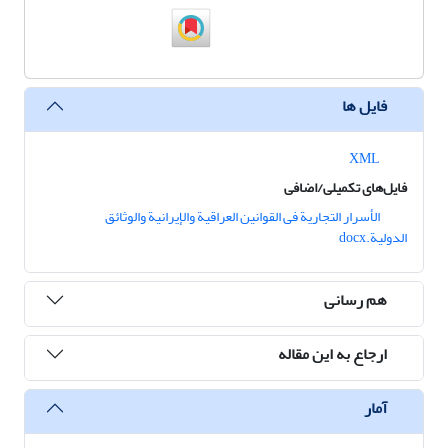
فایل ها
XML
فایل‌های تکمیلی/اضافی
الأسرار التجاریة فی القوانین العراقیة والإیرانیة والوثائق
الدولیة.docx
هم رسانی
ارجاع به این مقاله
آمار