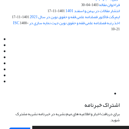
فراخوان مقاله
1403-04-30
انتشار مقالات در بهمن و اسفند 1401
1401-11-17
ایمپکت فاکتور فصلنامه علمی فقه و حقوق نوین در سال 2021
1401-11-17
اخذ رتبه فصلنامه علمی فقه و حقوق نوین جهت نمایه سازی در ISC
1400-
10-21
Email:
info@jaml.ir
Instagram:jaml.ir
Tel:+98 9196523692
Fax:025 34224584
Post Box:Iran,Qom,37135.1166
SMS:5000 4000 452 462
آدرس پستی فصلنامه: قم، صندوق پستی 37135/1166
استان قم، خیابان مهر، بلوار نوفل لوشاتو، خیابان آزادی، بلوک 38،
واحد3- کد پستی: 3735113966
لینک پرداخت به فصلنامه علمی فقه و حقوق نوین:
IDPay.ir/jaml-ir
اشتراک خبرنامه
برای دریافت اخبار و اطلاعیه های مهم نشریه در خبرنامه نشریه مشترک
شوید.