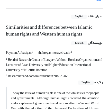
فقه
عنوان مقاله
English
Similarities and differences between Islamic
human rights and Western human rights
نویسندگان
English
1
2
Peyman Abbasiyan
shahreyar mosayeb zade
1
Head of Research Center of Lawyers Without Borders Organization and
Lecturer of Azad University and Higher Education International
University of Niloufri Rotation
2
Researcher and doctoral student in public law
چکیده
English
Today, the issue of human rights is one of the vital issues for people
and governments. Although human rights received the attention
and acceptance of governments and nations after the Second World
War with the adoption of the Universal Declaration of Human