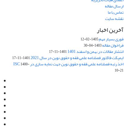
ارسال مقاله
تماس با ما
نقشه سایت
آخرین اخبار
فوری بسیار مهم
1405-02-12
فراخوان مقاله
1403-04-30
انتشار مقالات در بهمن و اسفند 1401
1401-11-17
ایمپکت فاکتور فصلنامه علمی فقه و حقوق نوین در سال 2021
1401-11-17
اخذ رتبه فصلنامه علمی فقه و حقوق نوین جهت نمایه سازی در ISC
1400-
10-21
Email:
info@jaml.ir
Instagram:jaml.ir
Tel:+98 9196523692
Fax:025 34224584
Post Box:Iran,Qom,37135.1166
SMS:5000 4000 452 462
آدرس پستی فصلنامه: قم، صندوق پستی 37135/1166
استان قم، خیابان مهر، بلوار نوفل لوشاتو، خیابان آزادی، بلوک 38،
واحد3- کد پستی: 3735113966