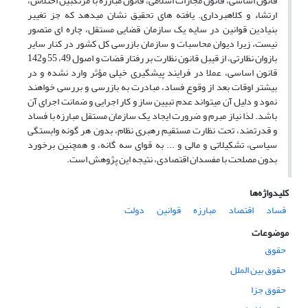
قانون اساسی، قانون مجازات اسلامی، قانون مبارزه با مرتکبین اختلاس،
ارتشاء و کلاهبرداری. یافته های تحقیق نشان میدهد که جز تغییر
بنیادین قوانین در سایه یک سازمان قضایی مستقل، چاره ای متصور
نیست، زیرا دیوان محاسبات و سازمان بازرسی کل کشور در کنار سایر
بازوان نظارتی، از قیبل قانون نظارت بر رفتار قضات و اصول 49، 55 و142
قانون اساسی، عملا در فرایند پیشگیری خیلی مؤثر وارد نشده و در
بیشتر اوقات بعد از وقوع فساد، مبادرت به بازرسی و بررسی خواهند
نمود و دلیل آن میتواند عدم تبیین ساز و کار اجرایی و ضمانت اجرای آن
باشد. لذا نیاز مبرم و ضرورت ایجاد یک سازمان مستقل مبارزه با فساد
و قدرتمند، تحت نظارت مستقیم رهبری نظام، بدون هر گونه وابستگی
سیاسی، تشکیلاتی و مالی و ... به قوای سه گانه، و همچنین برخورد
بدون مصلحت با مفسدان اقتصادی، نتیجه این پژوهش است.
کلیدواژه‌ها
فساد
اقتصاد
مبارزه
قوانین
دولت
موضوعات
حقوق
حقوق بین الملل
حقوق جزا