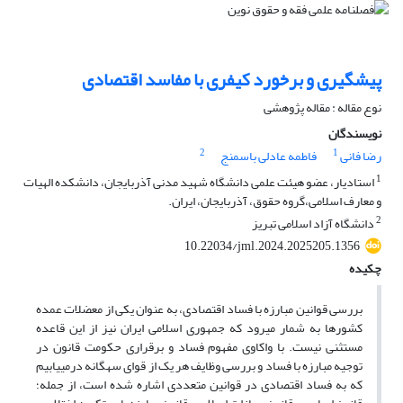
پیشگیری و برخورد کیفری با مفاسد اقتصادی
نوع مقاله : مقاله پژوهشی
نویسندگان
2
1
رضا فانی
فاطمه عادلی باسمنج
1
استادیار، عضو هیئت علمی دانشگاه شهید مدنی آذربایجان، دانشکده الهیات
و معارف اسلامی،گروه حقوق، آذربایجان، ایران.
2
دانشگاه آزاد اسلامی تبریز
10.22034/jml.2024.2025205.1356
چکیده
بررسی قوانین مبارزه با فساد اقتصادی، به عنوان یکی از معضلات عمده
کشورها به شمار میرود که جمهوری اسلامی ایران نیز از این قاعده
مستثنی نیست. با واکاوی مفهوم فساد و برقراری حکومت قانون در
توجیه مبارزه با فساد و بررسی وظایف هر یک از قوای سهگانه درمییابیم
که به فساد اقتصادی در قوانین متعددی اشاره شده است، از جمله؛