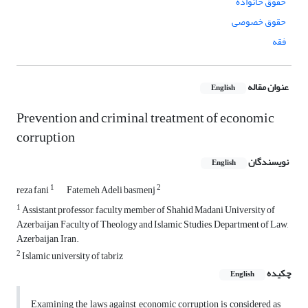
حقوق خانواده
حقوق خصوصی
فقه
عنوان مقاله
English
Prevention and criminal treatment of economic
corruption
نویسندگان
English
1
2
reza fani
Fatemeh Adeli basmenj
1
Assistant professor, faculty member of Shahid Madani University of
Azerbaijan, Faculty of Theology and Islamic Studies, Department of Law,
Azerbaijan, Iran.
2
Islamic university of tabriz
چکیده
English
Examining the laws against economic corruption is considered as