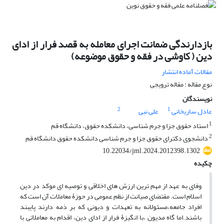
بازدارندگی ضمانت اجرای معامله به قصد فرار از ادای
دین ( کاوشی در فقه و حقوق موضوعه)
مقالات آماده انتشار
نوع مقاله : مقاله ترویجی
نویسندگان
2
1
عادل ساریخانی
علی نبی
1
استاد حقوق جزا و جرم شناسی، دانشکده حقوق، دانشگاه قم
2
دانشجوی دکترای حقوق جزا و جرم شناسی دانشکده حقوق دانشگاه قم
10.22034/jml.2024.2012398.1302
چکیده
وفای به عهد از مهم ترین ارزش های اخلاقی و توصیه ای موکد در دین
اسلام است. مقتضای صیانت از نظم عمومی در حوزۀ معاملات آن است که
افراد جامعه،مسئولانه به تعهدات و دیونی که بر ذمه دارند پایبند
باشند.اما گاه مدیون ،با انگیزۀ فرار از ادای دین، اقدام به معاملاتی با