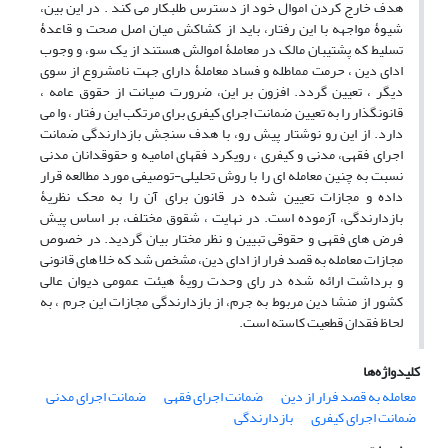
هدف خارج کردن اموال خود از دسترس طلبکار می کند . در این بین،
شیوۀ مواجهه با این رفتار، باید از کشاکش میان اصل صحت و قاعدۀ
تسلیط که پشتیبان مالک در معاملۀ اموالش هستند از یک سو، و وجوب
ادای دین ، حرمت مماطله و فساد معاملۀ دارای جهت نامشروع از سوی
دیگر ، تعیین گردد. افزون بر این، ضرورت صیانت از حقوق عامه ،
قانونگذار را به تعیین ضمانت اجرای کیفری برای مرتکب این رفتار ، وا می
دارد. از این رو نوشتار پیش رو، با هدف سنجش بازدارندگی ضمانت
اجرای فقهی، مدنی و کیفری ، رویکرد فقهای امامیه و حقوقدانان مدنی
نسبت به چنین معامله ای را با روش تحلیلی-توصیفی مورد مطالعه قرار
داده و مجازات تعیین شده در قانون برای آن را به محک نظریۀ
بازدارندگی، آزموده است. در نهایت ، شقوق مختلف، بر اساس پیش
فرض های فقهی و حقوقی تبیین و نظر مختار بیان گردید. در خصوص
مجازات معامله به قصد فرار از ادای دین، مشخص شد که خلا های قانونی
و برداشت ارائه شده در رای وحدت رویۀ هیئت عمومی دیوان عالی
کشور از منشا دین مربوط به جرم، از بازدارندگی مجازات این جرم ، به
لحاظ فقدان قطعیت کاسته است.
کلیدواژه‌ها
معامله به قصد فرار از دین
ضمانت اجرای فقهی
ضمانت اجرای مدنی
ضمانت اجرای کیفری
بازدارندگی