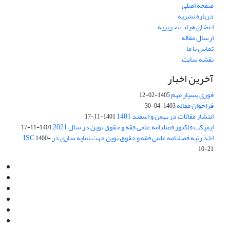
صفحه اصلی
درباره نشریه
اعضای هیات تحریریه
ارسال مقاله
تماس با ما
نقشه سایت
آخرین اخبار
فوری بسیار مهم
1405-02-12
فراخوان مقاله
1403-04-30
انتشار مقالات در بهمن و اسفند 1401
1401-11-17
ایمپکت فاکتور فصلنامه علمی فقه و حقوق نوین در سال 2021
1401-11-17
اخذ رتبه فصلنامه علمی فقه و حقوق نوین جهت نمایه سازی در ISC
1400-
10-21
Email:
info@jaml.ir
Instagram:jaml.ir
Tel:+98 9196523692
Fax:025 34224584
Post Box:Iran,Qom,37135.1166
SMS:5000 4000 452 462