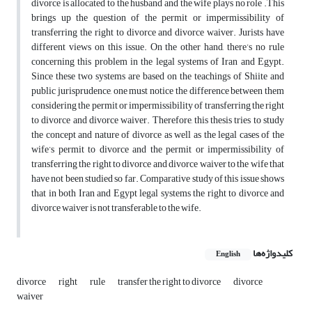
divorce is allocated to the husband and the wife plays no role .This
brings up the question of the permit or impermissibility of
transferring the right to divorce and divorce waiver. Jurists have
different views on this issue. On the other hand, there’s no rule
concerning this problem in the legal systems of Iran and Egypt.
Since these two systems are based on the teachings of Shiite and
public jurisprudence, one must notice the difference between them
considering the permit or impermissibility of transferring the right
to divorce and divorce waiver. Therefore, this thesis tries to study
the concept and nature of divorce as well as the legal cases of the
wife’s permit to divorce and the permit or impermissibility of
transferring the right to divorce and divorce waiver to the wife that
have not been studied so far. Comparative study of this issue shows
that in both Iran and Egypt legal systems the right to divorce and
divorce waiver is not transferable to the wife.
کلیدواژه‌ها
English
divorce
right
rule
transfer the right to divorce
divorce
waiver