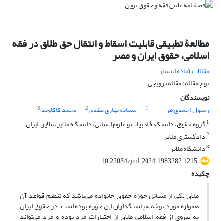
مطالعۀ تطبیقی قابلیت اسقاط و انتقال حق طلاق در فقه
اسلامی، حقوق ایران و مصر
مقالات آماده انتشار
نوع مقاله : مقاله ترویجی
نویسندگان
3
2
1
رسول احمدی فر
سمانه بهاری مقدم
محمد کاکاوند
1
گروه حقوق، دانشکدۀ ادبیات و علوم انسانی، دانشگاه ملایر، ملایر، ایران
2
دادگستری ملایر
3
دانشگاه ملایر
10.22034/jml.2024.1983282.1215
چکیده
طلاق یکی از مسائل حوزۀ حقوق خانواده می‌باشد که تنظیم قواعد آن
همواره مورد توجّه سیاستگذاران این حوزه بوده است. در حقوق ایران
به پیروی از فقه اسلامی طلاق از اختیارات مرد بوده و مرد می‌تواند