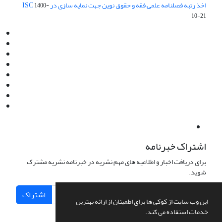
اخذ رتبه فصلنامه علمی فقه و حقوق نوین جهت نمایه سازی در ISC
1400-
10-21
Email:
info@jaml.ir
Instagram:jaml.ir
Tel:+98 9196523692
Fax:025 34224584
Post Box:Iran,Qom,37135.1166
SMS:5000 4000 452 462
آدرس پستی فصلنامه: قم، صندوق پستی 37135/1166
استان قم، خیابان مهر، بلوار نوفل لوشاتو، خیابان آزادی، بلوک 38،
واحد3- کد پستی: 3735113966
لینک پرداخت به فصلنامه علمی فقه و حقوق نوین:
IDPay.ir/jaml-ir
اشتراک خبرنامه
برای دریافت اخبار و اطلاعیه های مهم نشریه در خبرنامه نشریه مشترک
شوید.
اشتراک
این وب سایت از کوکی ها برای اطمینان از ارائه بهترین
خدمات استفاده می کند.