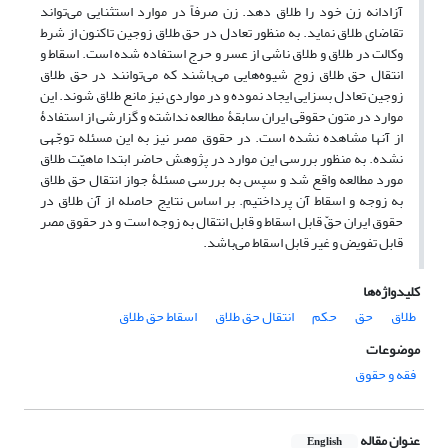
آزادانه زن خود را طلاق دهد. زن صرفاً در موارد استثنایی می‌تواند
تقاضای طلاق نماید. به منظور تعادل در حق طلاق زوجین تاکنون از شرط
وکالت در طلاق و طلاق ناشی از عسر و حرج استفاده شده است. اسقاط و
انتقال حق طلاق زوج شیوه‌هایی می‌باشند که می‌توانند در حق طلاق
زوجین تعادل بسزایی ایجاد نموده و در مواردی نیز مانع طلاق شوند. این
موارد در متون حقوقی ایران سابقۀ مطالعه نداشته و گزارشی از استفادۀ
از آنها مشاهده نشده است. در حقوق مصر نیز به این مسئله توجّهی
نشده. به منظور بررسی این موارد در پژوهش حاضر ابتدا ماهیّت طلاق
مورد مطالعه واقع شد و سپس به بررسی مسئلۀ جواز انتقال حق طلاق
به زوجه و اسقاط آن پرداختیم. بر اساس نتایج حاصله از آن طلاق در
حقوق ایران حقّ قابل اسقاط و قابل انتقال به زوجه است و در حقوق مصر
قابل تفویض و غیر قابل اسقاط می‌باشد.
کلیدواژه‌ها
طلاق
حق
حکم
انتقال حق طلاق
اسقاط حق طلاق
موضوعات
فقه و حقوق
عنوان مقاله
English