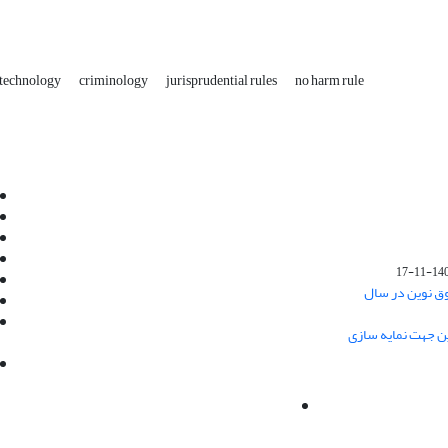
 technology
criminology
jurisprudential rules
no harm rule
Email:
info@jaml.ir
Instagram:jaml.ir
Tel:+98 9196523692
Fax:025 34224584
1401-1
Post Box:Iran,Qom,37135.1166
وق نوین در سال
SMS:5000 4000 452 462
آدرس پستی فصلنامه: قم، صندوق پستی
ین جهت نمایه سازی
37135/1166
استان قم، خیابان مهر، بلوار نوفل لوشاتو، خیابان
آزادی، بلوک 38، واحد3- کد پستی: 3735113966
لینک پرداخت به فصلنامه علمی فقه و حقوق نوین:
IDPay.ir/jaml-ir