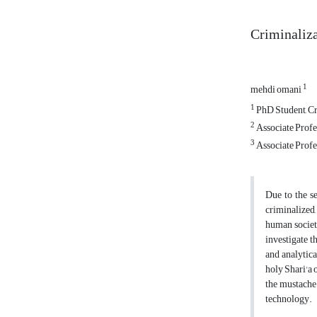
Criminaliza
1
mehdi omani
1
PhD Student, Cr
2
Associate Profe
3
Associate Profe
Due to the s
criminalized,
human societi
investigate t
and analytical
holy Shari'a o
the mustache 
technology.