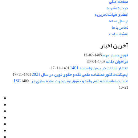
صفحه اصلی
درباره نشریه
اعضای هیات تحریریه
ارسال مقاله
تماس با ما
نقشه سایت
آخرین اخبار
فوری بسیار مهم
1405-02-12
فراخوان مقاله
1403-04-30
انتشار مقالات در بهمن و اسفند 1401
1401-11-17
ایمپکت فاکتور فصلنامه علمی فقه و حقوق نوین در سال 2021
1401-11-17
اخذ رتبه فصلنامه علمی فقه و حقوق نوین جهت نمایه سازی در ISC
1400-
10-21
Email:
info@jaml.ir
Instagram:jaml.ir
Tel:+98 9196523692
Fax:025 34224584
Post Box:Iran,Qom,37135.1166
SMS:5000 4000 452 462
آدرس پستی فصلنامه: قم، صندوق پستی 37135/1166