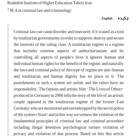
Roshdieh Institute of Higher Education, Tabriz, Iran
2
M.A in criminal law and criminology
چکیده
English
Criminal law can cause disorder and insecurity if it is used as a tool
by totalitarian governments in order to suppress, destroy and secure
the interests of the ruling class. A totalitarian regime is a regime
that includes extreme aspects of authoritarianism, and by
controlling all aspects of people's lives, it ignores human and
individual human rights for the benefit of the regime, and naturally,
the laws and criminal policy of this type of regime are anti-human
and totalitarian and human dignity has no place in it. The
punishments in such a system are unfair and the rulers have no
responsibility. The famous and artistic film "The Lives of Others"
produced in Germany in 2006 tells the story of the life of an artistic
couple opposed to the totalitarian regime of the former East
Germany, who are monitored and eavesdropped by the secret police
of the system (Stazi), and in this way we witness the violation of the
fundamental principles of criminal law and criminal procedure,
including illegal detention, psychological torture, violation of
privacy and violation of due process. Based on this, this article