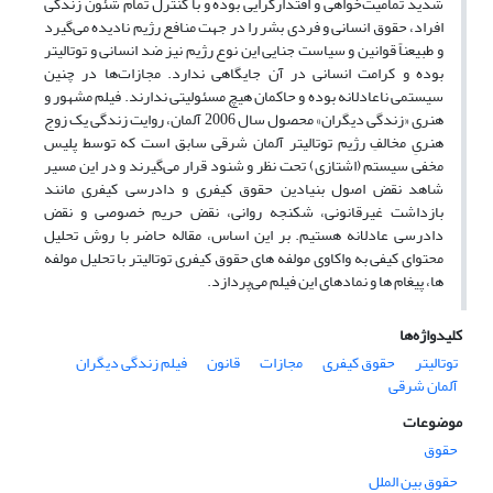
شدید تمامیت‌خواهی و اقتدارگرایی بوده و با کنترل تمام شئون زندگی
افراد، حقوق انسانی و فردی بشر را در جهت منافع رژیم نادیده می‌گیرد
و طبیعناً قوانین و سیاست جنایی این نوع رژیم نیز ضد انسانی و توتالیتر
بوده و کرامت انسانی در آن جایگاهی ندارد. مجازات‌ها در چنین
سیستمی ناعادلانه بوده و حاکمان هیچ مسئولیتی ندارند. فیلم مشهور و
هنری «زندگی دیگران» محصول سال 2006 آلمان، روایت زندگی یک زوج
هنریِ مخالفِ رژیم توتالیتر آلمان شرقی سابق است که توسط پلیس
مخفی سیستم (اشتازی) تحت نظر و شنود قرار می‌گیرند و در این مسیر
شاهد نقض اصول بنیادین حقوق کیفری و دادرسی کیفری مانند
بازداشت غیرقانونی، شکنجه روانی، نقض حریم خصوصی و نقض
دادرسی عادلانه هستیم. بر این اساس، مقاله حاضر با روش تحلیل
محتوای کیفی به واکاوی مولفه های حقوق کیفری توتالیتر با تحلیل مولفه
ها، پیغام ها و نمادهای این فیلم می‌پردازد.
کلیدواژه‌ها
توتالیتر
حقوق کیفری
مجازات
قانون
فیلم زندگی دیگران
آلمان شرقی
موضوعات
حقوق
حقوق بین الملل