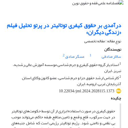
درآمدی بر حقوق کیفری توتالیتر در پرتو تحلیل فیلم
«زندگی دیگران»
نوع مقاله : مقاله تخصصی
نویسندگان
2
1
سالار صادقی
عسگر صادق
1
استادیار گروه حقوق کیفری و جرم شناسی موسسه آموزش عالی رشدیه،
تبریز، ایران
2
کارشناس ارشد حقوق جزا و جرم شناسی، عضو کانون وکلای استان
آذربایجان غربی، ارومیه، ایران.
10.22034/jml.2024.2028115.1373
چکیده
حقوق کیفری در صورت استفاده ابزاری از آن توسط حکومت‌های توتالیتر
در جهت سرکوب، قلع و قمع و تامین منافع طبقه حاکم، می‌تواند موجب
بی نظمی و ناامنی شود. رژیم توتالیتر رژیمی است که شامل جنبه‌های