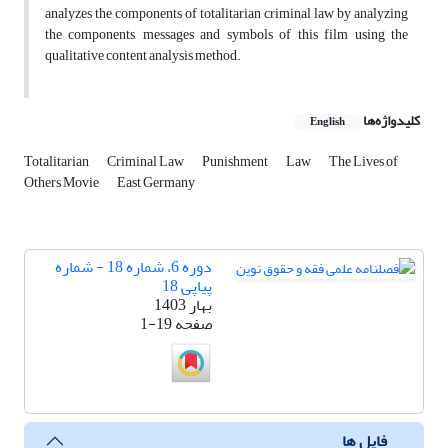
analyzes the components of totalitarian criminal law by analyzing
the components, messages and symbols of this film using the
qualitative content analysis method.
کلیدواژه‌ها
English
Totalitarian
Criminal Law
Punishment
Law
The Lives of
Others Movie
East Germany
دوره 6، شماره 18 - شماره
پیاپی 18
بهار 1403
صفحه
1-19
فایل ها