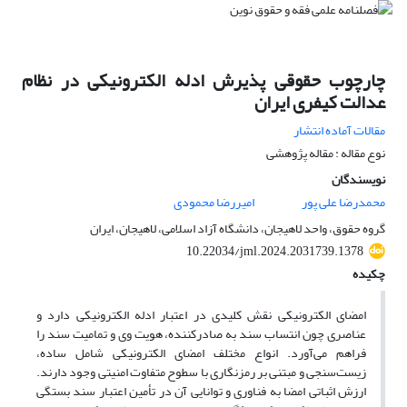
چارچوب حقوقی پذیرش ادله الکترونیکی در نظام
عدالت کیفری ایران
مقالات آماده انتشار
نوع مقاله : مقاله پژوهشی
نویسندگان
محمدرضا علی پور
امیررضا محمودی
گروه حقوق، واحد لاهیجان، دانشگاه آزاد اسلامی، لاهیجان، ایران
10.22034/jml.2024.2031739.1378
چکیده
امضای الکترونیکی نقش کلیدی در اعتبار ادله الکترونیکی دارد و
عناصری چون انتساب سند به صادرکننده، هویت وی و تمامیت سند را
فراهم می‌آورد. انواع مختلف امضای الکترونیکی شامل ساده،
زیست‌سنجی و مبتنی بر رمزنگاری با سطوح متفاوت امنیتی وجود دارند.
ارزش اثباتی امضا به فناوری و توانایی آن در تأمین اعتبار سند بستگی