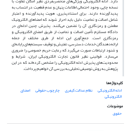
دارد. ادله الکترونیکی ویژگی‌های منحصربفردی نظیر امکان تفاوت با
نسخه چاپی، وجود احتمالی اطلاعات پنهان و عدم قطعیت در انتساب به
پدیدآورنده دارند. برای استنادپذیری، هویت پدیدآورنده و اعتبار
شامل اصالت و تمامیت دلیل باید احراز شوند که امضاهای الکترونیک
مطمئن و رمزنگاری آن را تضمین می‌کنند. پذیرش چنین ادله‌ای در
دادگاه مستلزم تأمین اصالت و تمامیت از طریق امضای الکترونیکی و
رمزنگاری است. جمع‌آوری این ادله از طرق مختلف از جمله
ارائه‌دهندگان خدمات دسترسی، تفتیش و توقیف سیستم‌های رایانه‌ای
و شنود ارتباطات صورت می‌گیرد که رعایت حریم خصوصی را ضروری
می‌سازد. قوانینی نظیر قانون تجارت الکترونیکی ایران، شرایط و
محدودیت‌های پذیرش ادله الکترونیکی را مشخص کرده‌اند که در این
پژوهش به روش توصیفی تحلیلی به بررسی آن خواهیم پرداخت.
کلیدواژه‌ها
ادله الکترونیکی
نظام عدالت کیفری
چارچوب حقوقی
امضای
الکترونیکی
موضوعات
حقوق