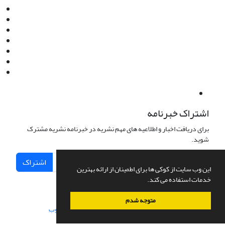
Instagram:jaml.ir
Tel:+98 9196523692
Fax:025 34224584
Post Box:Iran,Qom,37135.1166
SMS:5000 4000 452 462
آدرس پستی فصلنامه: قم، صندوق پستی 37135/1166
استان قم، خیابان مهر، بلوار نوفل لوشاتو، خیابان آزادی، بلوک 38،
واحد3- کد پستی: 3735113966
لینک پرداخت به فصلنامه علمی فقه و حقوق نوین:
IDPay.ir/jaml-ir
اشتراک خبرنامه
برای دریافت اخبار و اطلاعیه های مهم نشریه در خبرنامه نشریه مشترک
شوید.
اشتراک
این وب سایت از کوکی ها برای اطمینان از ارائه بهترین
خدمات استفاده می کند.
متوجه شدم
سامانه مدیریت نشریات علمی.
طراحی و پیاده سازی از
سیناوب