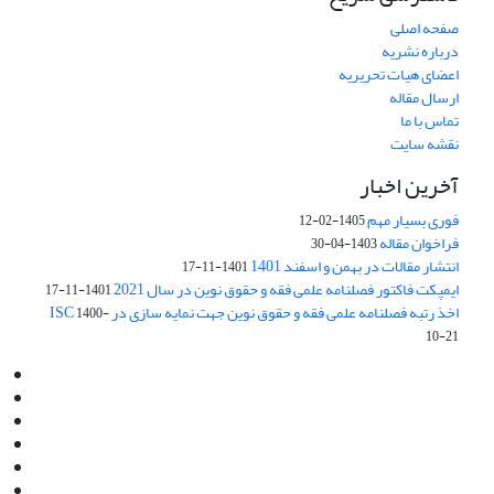
صفحه اصلی
درباره نشریه
اعضای هیات تحریریه
ارسال مقاله
تماس با ما
نقشه سایت
آخرین اخبار
فوری بسیار مهم
1405-02-12
فراخوان مقاله
1403-04-30
انتشار مقالات در بهمن و اسفند 1401
1401-11-17
ایمپکت فاکتور فصلنامه علمی فقه و حقوق نوین در سال 2021
1401-11-17
اخذ رتبه فصلنامه علمی فقه و حقوق نوین جهت نمایه سازی در ISC
1400-
10-21
Email:
info@jaml.ir
Instagram:jaml.ir
Tel:+98 9196523692
Fax:025 34224584
Post Box:Iran,Qom,37135.1166
SMS:5000 4000 452 462