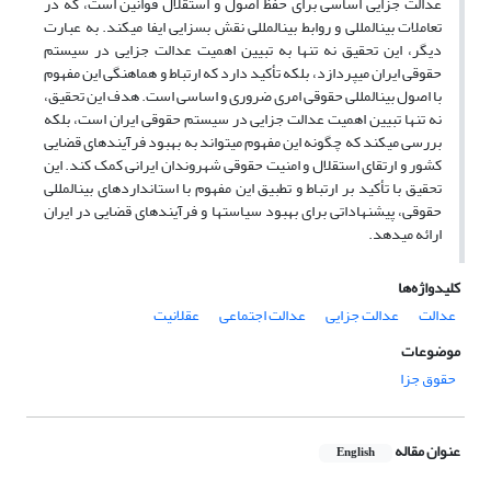
عدالت جزایی اساسی برای حفظ اصول و استقلال قوانین است، که در
تعاملات بینالمللی و روابط بینالمللی نقش بسزایی ایفا میکند. به عبارت
دیگر، این تحقیق نه تنها به تبیین اهمیت عدالت جزایی در سیستم
حقوقی ایران میپردازد، بلکه تأکید دارد که ارتباط و هماهنگی این مفهوم
با اصول بینالمللی حقوقی امری ضروری و اساسی است. هدف این تحقیق،
نه تنها تبیین اهمیت عدالت جزایی در سیستم حقوقی ایران است، بلکه
بررسی میکند که چگونه این مفهوم میتواند به بهبود فرآیندهای قضایی
کشور و ارتقای استقلال و امنیت حقوقی شهروندان ایرانی کمک کند. این
تحقیق با تأکید بر ارتباط و تطبیق این مفهوم با استانداردهای بینالمللی
حقوقی، پیشنهاداتی برای بهبود سیاستها و فرآیندهای قضایی در ایران
ارائه میدهد.
کلیدواژه‌ها
عدالت
عدالت جزایی
عدالت اجتماعی
عقلانیت
موضوعات
حقوق جزا
عنوان مقاله
English