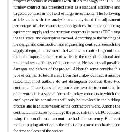
projects, especially in countries with little technology, the "EPC" or
turnkey contract has presented itself as a standard, attractive and
targeted contract in the field of large investments. The following
article deals with the analysis and analysis of the adjustment
percentage of the contractor's obligations in the engineering,
equipment supply and construction contracts, known as EPC, using
the analytical and descriptive method. According to the findings of
the design and construction and engineering contracts research, the
supply of equipment is one of the two-factor contracting contracts,
the most important feature of which is the one-dimensional and
unilateral responsibility of the contractor. He assumes all possible
damages and defects of the project. Although some consider this
type of contract to be different from the turnkey contract, it must be
stated that most authors do not distinguish between these two
contracts. These types of contracts are two-factor contracts, in
other words, it is a special form of turnkey contracts in which the
employer or his consultants will only be involved in the bidding
process and high supervision of the contractor's work. Among the
contractual measures to manage the price risk in the EPC contract,
using the conditional amount method, the currency-Rial cost
method, paying attention to the effect of payment mechanisms on
the time and costs of the project