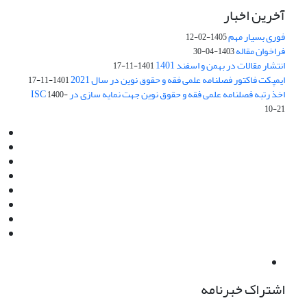
آخرین اخبار
فوری بسیار مهم
1405-02-12
فراخوان مقاله
1403-04-30
انتشار مقالات در بهمن و اسفند 1401
1401-11-17
ایمپکت فاکتور فصلنامه علمی فقه و حقوق نوین در سال 2021
1401-11-17
اخذ رتبه فصلنامه علمی فقه و حقوق نوین جهت نمایه سازی در ISC
1400-
10-21
Email:
info@jaml.ir
Instagram:jaml.ir
Tel:+98 9196523692
Fax:025 34224584
Post Box:Iran,Qom,37135.1166
SMS:5000 4000 452 462
آدرس پستی فصلنامه: قم، صندوق پستی 37135/1166
استان قم، خیابان مهر، بلوار نوفل لوشاتو، خیابان آزادی، بلوک 38،
واحد3- کد پستی: 3735113966
لینک پرداخت به فصلنامه علمی فقه و حقوق نوین:
IDPay.ir/jaml-ir
اشتراک خبرنامه