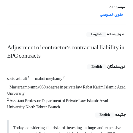
موضوعات
حقوق خصوصی
عنوان مقاله
English
Adjustment of contractor's contractual liability in
EPC contracts
نویسندگان
English
1
2
saeid ashrafi
mahdi meyhamy
1
Master&amp;amp;#039;s degree in private law, Rabat Karim Islamic Azad
University
2
Assistant Professor, Department of Private Law, Islamic Azad
University, North Tehran Branch
چکیده
English
Today, considering the risks of investing in huge and expensive