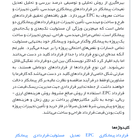
بهره‌گیری از روش تحلیلی و توصیفی درصد بررسی و تحلیل تعدیل
تعهدات پیمانکار در قراردادهای پیمانکاری مهندسی، تأمین تجهیزات و
ساخت معروف به EPC می‌پردازد. طبق یافته‌های تحقیق قراردادهای
طرح و ساخت و مهندسی، تأمین تجهیزات جزو قراردادهای پیمانکاری دو
عاملی است که مهم‌ترین ویژگی آن مسئولیت تک‌بعدی و یک‌جانبه‌ی
پیمانکار است، تمامی مراحل مهندسی، طراحی، تهیه‌ی تجهیزات و ساخت
یک پروژه به پیمانکار واگذار می‌شود و پیمانکار خود به‌تنهایی مسئولیت
تمامی خسارات و نقص‌های احتمالی پروژه را بر عهده می‌گیرد. علیرغم
آنکه عده‌ای این نوع قرارداد را جدا از قرارداد کلید در دست می‌دانند
اما باید اظهار کرد که اکثر نویسندگان بین این دو قرارداد تفکیکی قائل
نمی‌شوند. این نوع قراردادها از قراردادهای دوعاملی هستند، به
عبارتی شکل خاصی از قراردادهای کلید در دست می‌باشد که کارفرما یا
مشاورین او فقط در فرآیند مناقصه و نظارت عالیه بر کار پیمانکار دخالت
خواهند داشت. از جمله تدابیر قراردادی جهت مدیریت ریسک قیمت در
قرارداد EPC، استفاده از روش مبالغ مشروط، روش هزینه‌های ارزی -
ریالی، توجه به تأثیر مکانیزم‌های پرداخت بر روی زمان و هزینه‌های
پروژه و پیش‌بینی شرط تعدیل صرفاً در فاز خرید و تأمین تجهیزات پروژه
و ثابت بودن قیمت قرارداد طراحی و ساخت می‌باشد.
کلیدواژه‌ها
قرارداد پیمانکاری
EPC
تعدیل
مسئولیت قراردادی
پیمانکار