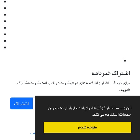
Email:
info@jaml.ir
Instagram:jaml.ir
Tel:+98 9196523692
Fax:025 34224584
Post Box:Iran,Qom,37135.1166
SMS:5000 4000 452 462
آدرس پستی فصلنامه: قم، صندوق پستی 37135/1166
استان قم، خیابان مهر، بلوار نوفل لوشاتو، خیابان آزادی، بلوک 38،
واحد3- کد پستی: 3735113966
لینک پرداخت به فصلنامه علمی فقه و حقوق نوین:
IDPay.ir/jaml-ir
اشتراک خبرنامه
برای دریافت اخبار و اطلاعیه های مهم نشریه در خبرنامه نشریه مشترک
شوید.
اشتراک
این وب سایت از کوکی ها برای اطمینان از ارائه بهترین
خدمات استفاده می کند.
متوجه شدم
سامانه مدیریت نشریات علمی.
طراحی و پیاده سازی از
سیناوب