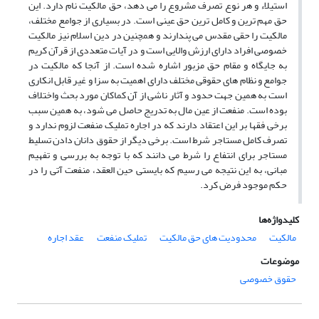
استیلاء و هر نوع تصرف مشروع را می دهد، حق مالکیت نام دارد. این
حق مهم ترین و کامل ترین حق عینی است. در بسیاری از جوامع مختلف،
مالکیت را حقی مقدس می پندارند و همچنین در دین اسلام نیز مالکیت
خصوصی افراد دارای ارزش والایی است و در آیات متعددی از قرآن کریم
به جایگاه و مقام حق مزبور اشاره شده است. از آنجا که مالکیت در
جوامع و نظام های حقوقی مختلف دارای اهمیت به سزا و غیر قابل انکاری
است به همین جهت حدود و آثار ناشی از آن کماکان مورد بحث واختلاف
بوده است. منفعت از عین مال به تدریج حاصل می شود، به همین سبب
برخی فقها بر این اعتقاد دارند که در اجاره تملیک منفعت لزوم ندارد و
تصرف کامل مستاجر شرط است. برخی دیگر از حقوق دانان دادن تسلیط
مستاجر برای انتفاع را شرط می دانند که با توجه به بررسی و تفهیم
مبانی، به این نتیجه می رسیم که بایستی حین العقد، منفعت آتی را در
حکم موجود فرض کرد.
کلیدواژه‌ها
مالکیت
محدودیت های حق مالکیت
تملیک منفعت
عقد اجاره
موضوعات
حقوق خصوصی