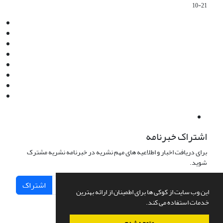
10-21
Email:
info@jaml.ir
Instagram:jaml.ir
Tel:+98 9196523692
Fax:025 34224584
Post Box:Iran,Qom,37135.1166
SMS:5000 4000 452 462
آدرس پستی فصلنامه: قم، صندوق پستی 37135/1166
استان قم، خیابان مهر، بلوار نوفل لوشاتو، خیابان آزادی، بلوک 38،
واحد3- کد پستی: 3735113966
لینک پرداخت به فصلنامه علمی فقه و حقوق نوین:
IDPay.ir/jaml-ir
اشتراک خبرنامه
برای دریافت اخبار و اطلاعیه های مهم نشریه در خبرنامه نشریه مشترک
شوید.
اشتراک
این وب سایت از کوکی ها برای اطمینان از ارائه بهترین
خدمات استفاده می کند.
متوجه شدم