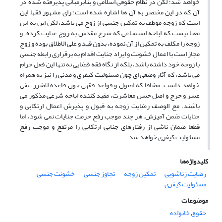
خواهد شد؛ لکن در نظام حقوقی اسلامی و بنابرمبانی پذیرفته شده در
آن که در این مختصر به آن ها اشاره شده است؛ رای مشهور فقها این
است که زوجه موظف به تمکین جنسی از زوج می باشد، لکن این به این
معنا نیست که اباحه استمتاعی که شرع مقدس به زوج عنایت کرده، و
زوجه را مکلف به تمکین از آن نموده، بدون قید و علی الاطلاق بوده و زوج
مجاز است با اعمال خشونت و ایراد جنایت اقدام به برقراری رابطه جنسی
با زوجه خود داشته باشد، بلکه از نگاه فقه قضایی نه تنها این فعل حرام
می باشد، که آثار وضعی ای چون مسئولیت کیفری و مدنی را نیز به همراه
خواهد داشت. مضافا که اصول و قواعد فقهی چون قاعده لاضرر، نفی
عسر و حرج و اصل حسن معاشرت، مقید کننده اباحه شرعی مذکور می
باشند. مع الوصف رضایت زوجه به قبول و پذیرش اعمال ارتکابی و
جنایات ضمن آمیزش، هر چند موجب رفع حرمت جنایات نمی شود، اما
قطعا ضمان ناشی از رفتارهای جنایی ارتکابی را مرتفع و موجب رفع
مسئولیت کیفری خواهد شد.
کلیدواژه‌ها
رضایت زناشویی
تمکین زوجه
تجاوز جنسی
خشونت جنسی
مسئولیت کیفری
موضوعات
حقوق خانواده