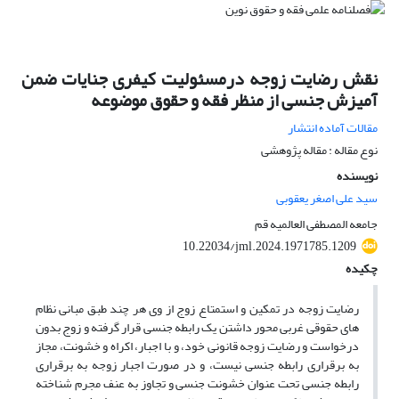
نقش رضایت زوجه درمسئولیت کیفری جنایات ضمن
آمیزش جنسی از منظر فقه و حقوق موضوعه
مقالات آماده انتشار
نوع مقاله : مقاله پژوهشی
نویسنده
سید علی اصغر یعقوبی
جامعه المصطفی العالمیه قم
10.22034/jml.2024.1971785.1209
چکیده
رضایت زوجه در تمکین و استمتاع زوج از وی هر چند طبق مبانی نظام
های حقوقی غربی محور داشتن یک رابطه جنسی قرار گرفته و زوج بدون
درخواست و رضایت زوجه قانونی خود، و با اجبار، اکراه و خشونت، مجاز
به برقراری رابطه جنسی نیست، و در صورت اجبار زوجه به برقراری
رابطه جنسی تحت عنوان خشونت جنسی و تجاوز به عنف مجرم شناخته