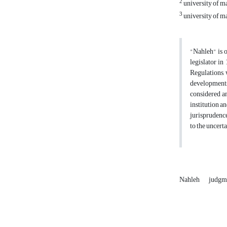
2
university of 
3
university of 
"Nahleh" is o
legislator i
Regulations, 
developments 
considered an 
institution a
jurisprudence
to the uncerta
Nahleh
judgm