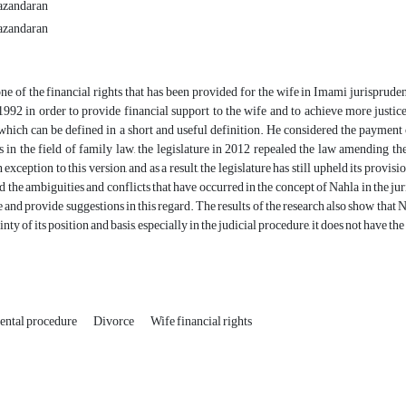
mazandaran
mazandaran
ne of the financial rights that has been provided for the wife in Imami jurisprude
n 1992 in order to provide financial support to the wife and to achieve more ju
which can be defined in a short and useful definition. He considered the payment o
in the field of family law, the legislature in 2012 repealed the law amending the 
exception to this version, and as a result, the legislature has still upheld its provi
nd the ambiguities and conflicts that have occurred in the concept of Nahla in the jur
 and provide suggestions in this regard. The results of the research also show that Na
inty of its position and basis, especially in the judicial procedure, it does not have th
ental procedure
Divorce
Wife financial rights