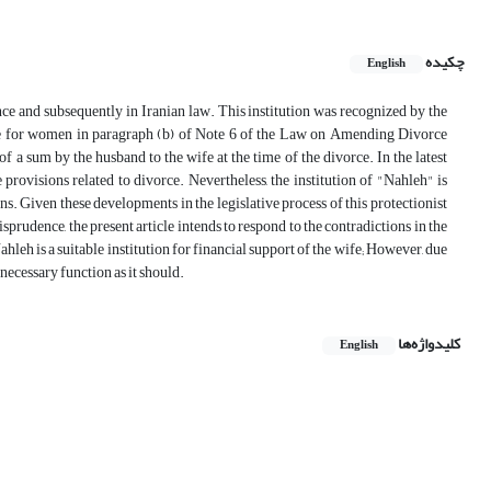
چکیده
English
nce and subsequently in Iranian law. This institution was recognized by the
stice for women in paragraph (b) of Note 6 of the Law on Amending Divorce
f a sum by the husband to the wife at the time of the divorce. In the latest
provisions related to divorce. Nevertheless, the institution of "Nahleh" is
sions. Given these developments in the legislative process of this protectionist
isprudence, the present article intends to respond to the contradictions in the
hleh is a suitable institution for financial support of the wife; However, due
e necessary function as it should.
کلیدواژه‌ها
English