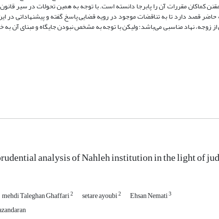
قنن کماکان مقررات آن را پابرجا دانسته است. با توجه به همین تحولات در سیر قانون‌گ
ه حاضر قصد دارد تا به تناقضات موجود در رویه قضایی پاسخ گفته و پیشنهاداتی در ا
ی از زوجه، نهاد مناسبی می‌باشد؛ ولیکن با توجه به مشخص نبودن جایگاه و مبنای آن به
rudential analysis of Nahleh institution in the light of ju
2
2
3
mehdi Taleghan Ghaffari
setare ayoubi
Ehsan Nemati
mazandaran