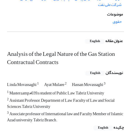
شرکت ملی نفت
موضوعات
حقوق
عنوان مقاله
English
Analysis of the Legal Nature of the Gas Station
Contractual Contracts
نویسندگان
English
1
2
3
Linda Movassaghi
Ayat Mulaee
Hassan Movassaghi
1
Master&amp;#039;s student of Public Law, Tabriz University
2
Assistant Professor, Department of Law, Faculty of Law and Social
Sciences, Tabriz University
3
Associate professor of International law and Faculty Member of Islamic
Azad university, Tabriz Branch.
چکیده
English