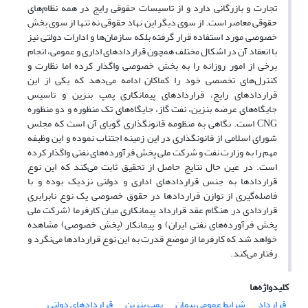
تجارت و بازرگانی دارد و از تاسیسات حقوقی رایج در همه نظام‌های
حقوقی معاصر است. از سوی دیگر این نهاد حقوقی نه تنها از سوی بخش
خصوصی مورد استفاده قرار گرفته بلکه سازمان‌ها و ادارات دولتی نیز
با انعقاد آن در اشکال مختلف همچون قراردادهای اداری و عمومی، انجام
برخی از امور روزانه را به بخش خصوصی واگذار کرده اما نظارت و
کنترل‌های تخصصی خود را کماکان ادامه می‌دهد که یکی از این
قراردادهای رایج، قراردادهای پیمانکاری پمپ بنزین و تاسیس
جایگاه‌های عرضه بنزین، نفت گاز، جایگاه‌های تک منظوره و دو منظوره
CNG است. نگاهی به منظومه قانونگذاری گویای آن است که مجلس
شورای اسلامی از قانونگذاری در این زمینه اجتناب نموده و این وظیفه
مهم را به وزارت نفت و شرکت‌ ملی پخش فرآورده‌های نفتی واگذار کرده
است. در عین حال نتایج حاصل از تحقیق ثابت می‌کند که این نوع
قراردادها به جنس قراردادهای اداری و دولتی نزدیک بوده و با
فاصله‌گیری از توازن قراردادها در حقوق خصوصی یک نوع نابرابری
قراردادی در هنگام عقد قرارداد پیمانکاری میان کارفرما (شرکت ملی
پخش فرآورده‌های نفتی ایران) و پیمانکار (پخش خصوصی) مشاهده
خواهد شد که کارفرما از موضع قدرت به این نوع قراردادها می‌نگرد و
رفتار می‌کند.
کلیدواژه‌ها
قرارداد
شرایط عمومی پیمان
پمپ بنزین
قراردادهای دولتی