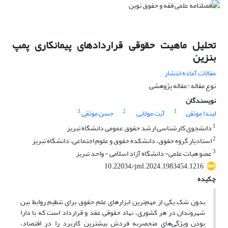
تحلیل ماهیت حقوقی قراردادهای پیمانکاری پمپ
بنزین
مقالات آماده انتشار
نوع مقاله : مقاله پژوهشی
نویسندگان
3
2
1
لیندا موثقی
آیت مولایی
حسن موثقی
1
دانشجوی کارشناسی ارشد حقوق عمومی دانشگاه تبریز
2
استادیار گروه حقوق، دانشکده حقوق و علوم اجتماعی، دانشگاه تبریز
3
عضو هیات علمی- دانشگاه آزاد اسلامی - واحد تبریز
10.22034/jml.2024.1983454.1216
چکیده
بدون شک یکی از مهم‌ترین ابزارهای علم حقوق برای تنظیم روابط بین
شهروندان در هر کشوری، نهاد حقوقی عقد و قرارداد است که با دارا
بودن ویژگی‌های منحصربه فردش بیشترین کاربرد را در اقتصاد،