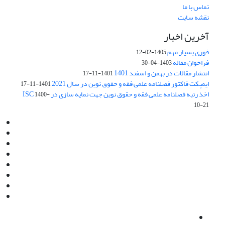
تماس با ما
نقشه سایت
آخرین اخبار
فوری بسیار مهم
1405-02-12
فراخوان مقاله
1403-04-30
انتشار مقالات در بهمن و اسفند 1401
1401-11-17
ایمپکت فاکتور فصلنامه علمی فقه و حقوق نوین در سال 2021
1401-11-17
اخذ رتبه فصلنامه علمی فقه و حقوق نوین جهت نمایه سازی در ISC
1400-
10-21
Email:
info@jaml.ir
Instagram:jaml.ir
Tel:+98 9196523692
Fax:025 34224584
Post Box:Iran,Qom,37135.1166
SMS:5000 4000 452 462
آدرس پستی فصلنامه: قم، صندوق پستی 37135/1166
استان قم، خیابان مهر، بلوار نوفل لوشاتو، خیابان آزادی، بلوک 38،
واحد3- کد پستی: 3735113966
لینک پرداخت به فصلنامه علمی فقه و حقوق نوین:
IDPay.ir/jaml-ir