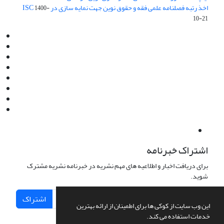
اخذ رتبه فصلنامه علمی فقه و حقوق نوین جهت نمایه سازی در ISC
1400-
10-21
Email:
info@jaml.ir
Instagram:jaml.ir
Tel:+98 9196523692
Fax:025 34224584
Post Box:Iran,Qom,37135.1166
SMS:5000 4000 452 462
آدرس پستی فصلنامه: قم، صندوق پستی 37135/1166
استان قم، خیابان مهر، بلوار نوفل لوشاتو، خیابان آزادی، بلوک 38،
واحد3- کد پستی: 3735113966
لینک پرداخت به فصلنامه علمی فقه و حقوق نوین:
IDPay.ir/jaml-ir
اشتراک خبرنامه
برای دریافت اخبار و اطلاعیه های مهم نشریه در خبرنامه نشریه مشترک
شوید.
اشتراک
این وب سایت از کوکی ها برای اطمینان از ارائه بهترین
خدمات استفاده می کند.