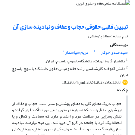
تبیین فقهی حقوقی حجاب و عفاف و نهادینه سازی آن
نوع مقاله : مقاله پژوهشی
نویسندگان
2
1
سید مهدی جوکار
مریم سپاسدار
1
دانشیار گروه الهیات، دانشگاه یاسوج، یاسوج، ایران.
2
دانش آموخته کارشناسی ارشد فقه و مبانی حقوق دانشگاه یاسوج.یاسوج
ایران.
10.22034/jml.2024.2027295.1368
چکیده
حجاب دریک معنای کلی به معنای پوشش و ستر است .حجاب و عفاف از
ارزشهاى اخلاقى است که همواره در متون دینى مورد تأکید قرار گرفته و
نقش بسزایى در سلامت فرد و اجتماع دارد که سعادت و کمال و یا
انحطاط یک فرد یا جامعه در گرو آن می‌باشد. این مهم نیازمند نهادینه
سازی فرهنگ حجاب و عفاف به عنوان یکی از ضرورت‌های باورهای دینی