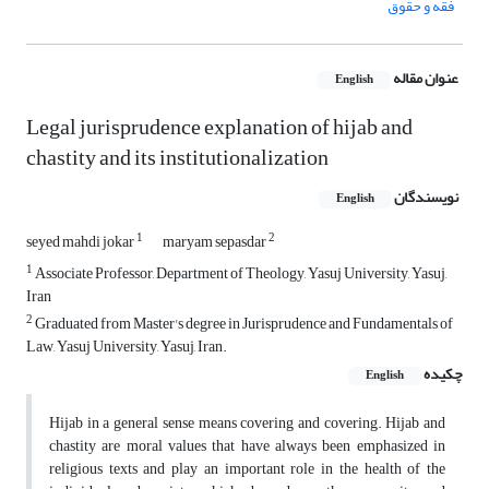
فقه و حقوق
عنوان مقاله
English
Legal jurisprudence explanation of hijab and
chastity and its institutionalization
نویسندگان
English
1
2
seyed mahdi jokar
maryam sepasdar
1
Associate Professor, Department of Theology, Yasuj University, Yasuj,
Iran
2
Graduated from Master's degree in Jurisprudence and Fundamentals of
Law, Yasuj University, Yasuj, Iran.
چکیده
English
Hijab in a general sense means covering and covering. Hijab and
chastity are moral values ​​that have always been emphasized in
religious texts and play an important role in the health of the