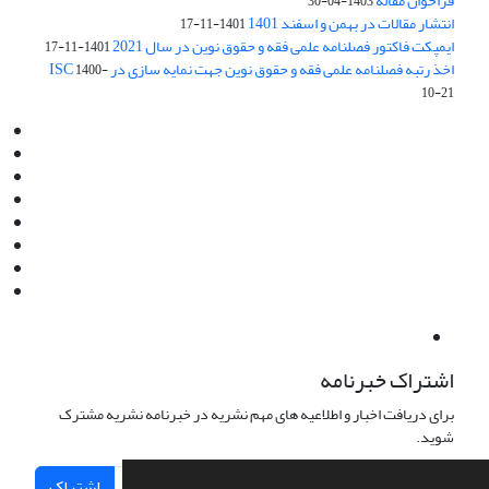
فراخوان مقاله
1403-04-30
انتشار مقالات در بهمن و اسفند 1401
1401-11-17
ایمپکت فاکتور فصلنامه علمی فقه و حقوق نوین در سال 2021
1401-11-17
اخذ رتبه فصلنامه علمی فقه و حقوق نوین جهت نمایه سازی در ISC
1400-
10-21
Email:
info@jaml.ir
Instagram:jaml.ir
Tel:+98 9196523692
Fax:025 34224584
Post Box:Iran,Qom,37135.1166
SMS:5000 4000 452 462
آدرس پستی فصلنامه: قم، صندوق پستی 37135/1166
استان قم، خیابان مهر، بلوار نوفل لوشاتو، خیابان آزادی، بلوک 38،
واحد3- کد پستی: 3735113966
لینک پرداخت به فصلنامه علمی فقه و حقوق نوین:
IDPay.ir/jaml-ir
اشتراک خبرنامه
برای دریافت اخبار و اطلاعیه های مهم نشریه در خبرنامه نشریه مشترک
شوید.
اشتراک