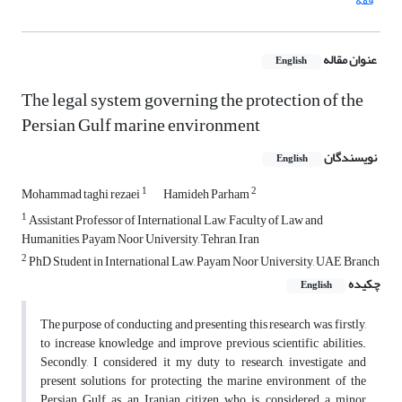
فقه
عنوان مقاله
English
The legal system governing the protection of the
Persian Gulf marine environment
نویسندگان
English
1
2
Mohammad taghi rezaei
Hamideh Parham
1
Assistant Professor of International Law, Faculty of Law and
Humanities, Payam Noor University, Tehran, Iran
2
PhD Student in International Law, Payam Noor University, UAE Branch
چکیده
English
The purpose of conducting and presenting this research was, firstly,
to increase knowledge and improve previous scientific abilities.
Secondly, I considered it my duty to research, investigate and
present solutions for protecting the marine environment of the
Persian Gulf as an Iranian citizen who is considered a minor