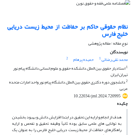
نظام حقوقی حاکم بر حفاظت از محیط زیست دریایی
خلیج فارس
نوع مقاله : مقاله پژوهشی
نویسندگان
2
1
محمد تقی رضائی
حمیده پرهام
1
استادیار حقوق بین الملل دانشکده حقوق و علوم انسانی دانشگاه پیام نور
تهران ایران
2
دانشجوی دوره دکتری حقوق بین الملل دانشگاه پیام نور واحد امارات متحده
عربی
10.22034/jml.2024.720995
چکیده
هدف از انجام و ارایه این تحقیق در ابتدا افزایش دانش و بهبود بخشیدن
به توانایی های علمی سابق بوده ثانیاً وظیفه تحقیق و تفحص و ارایه
راهکارهای حفاظت از محیط زیست دریایی خلیج فارس را به عنوان یک