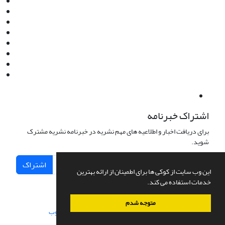
Email:
info@jaml.ir
Instagram:jaml.ir
Tel:+98 9196523692
Fax:025 34224584
Post Box:Iran,Qom,37135.1166
SMS:5000 4000 452 462
آدرس پستی فصلنامه: قم، صندوق پستی 37135/1166
استان قم، خیابان مهر، بلوار نوفل لوشاتو، خیابان آزادی، بلوک 38،
واحد3- کد پستی: 3735113966
لینک پرداخت به فصلنامه علمی فقه و حقوق نوین:
IDPay.ir/jaml-ir
اشتراک خبرنامه
برای دریافت اخبار و اطلاعیه های مهم نشریه در خبرنامه نشریه مشترک
شوید.
اشتراک
این وب سایت از کوکی ها برای اطمینان از ارائه بهترین
خدمات استفاده می کند.
متوجه شدم
سامانه مدیریت نشریات علمی.
طراحی و پیاده سازی از
سیناوب