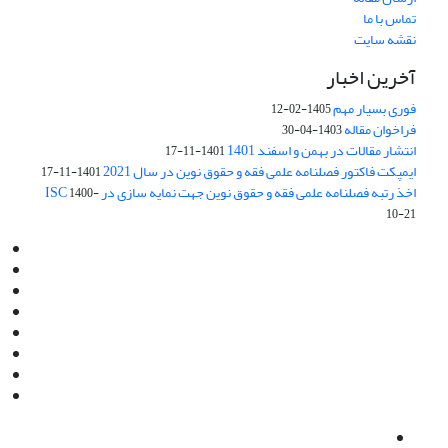
تماس با ما
نقشه سایت
آخرین اخبار
فوری بسیار مهم
1405-02-12
فراخوان مقاله
1403-04-30
انتشار مقالات در بهمن و اسفند 1401
1401-11-17
ایمپکت فاکتور فصلنامه علمی فقه و حقوق نوین در سال 2021
1401-11-17
اخذ رتبه فصلنامه علمی فقه و حقوق نوین جهت نمایه سازی در ISC
1400-
10-21
Email:
info@jaml.ir
Instagram:jaml.ir
Tel:+98 9196523692
Fax:025 34224584
Post Box:Iran,Qom,37135.1166
SMS:5000 4000 452 462
آدرس پستی فصلنامه: قم، صندوق پستی 37135/1166
استان قم، خیابان مهر، بلوار نوفل لوشاتو، خیابان آزادی، بلوک 38،
واحد3- کد پستی: 3735113966
لینک پرداخت به فصلنامه علمی فقه و حقوق نوین:
IDPay.ir/jaml-ir