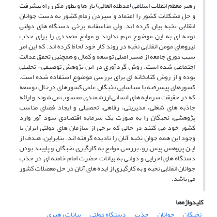
رهبر معظم انقلاب اسلامی (مدظله العالی) بار ها و بطور مکرر راه پیشرفت
و حل مشکلات کشور را اعتماد و سپردن زمام کشور به دست جوانان
انقلابی نخبه بیان کرده اند. ولی متاسفانه برخی دستگاه های دولتی
توجه ای به این موضوع مهم ندارند و موانع متعددی را برای جذب
نیروهای مومن انقلابی نخبه در روند کار خود لحاظ کرده اند. که این امر
سبب دوری جامعه از مسیر اصلی توسعه و کمال و همچنین تحقق عدالت
اجتماعی شده است. روش گردآوری در این پژوهش توصیفی- تحلیلی
بوده و از روش کتابخانه ای برای بررسی موضوع استفاده شده است.
کشورهای پیشرفته با شناسایی نخبگان علمی کشورهای درحال توسعه
که در حقیقت سرمایه های انسانی ارزشمندی محسوب می شوند و ارائه
جاذبه های شغلی، مدیریتی، رفاهی، تحصیلی و ایجاد فضای مناسب
پژوهشی، نخبگان را به صورت یک سرمایه اقتصادی سود آور وارد
کشور خود می کنند در حالی که برخی از سازمان های دولتی ایران با
وجود این همه جوان نخبه آنان را نادیده گرفته اند. بنابراین، هـدف از
ایـن پژوهش پیش رو، بررسی موانع به کارگیری نخبگان و پایبند بودن
دستگاه های اجرایی و دولتی به بیانات حضرت امام خامنه ای در جذب
جوانان انقلابی نخبه و به کارگیری از ایده های آنان در حل معضلات کشور
می باشد.
کلیدواژه‌ها
نخبگان
جوانان
جذب
دستگاه دولتی
بیانات رهبری