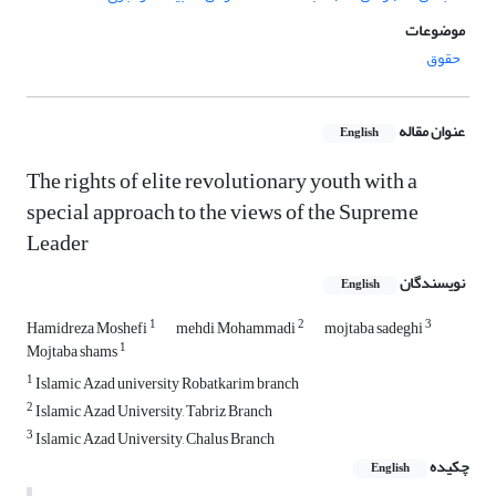
موضوعات
حقوق
عنوان مقاله
English
The rights of elite revolutionary youth with a
special approach to the views of the Supreme
Leader
نویسندگان
English
1
2
3
Hamidreza Moshefi
mehdi Mohammadi
mojtaba sadeghi
1
Mojtaba shams
1
Islamic Azad university Robatkarim branch
2
Islamic Azad University, Tabriz Branch
3
Islamic Azad University, Chalus Branch
چکیده
English