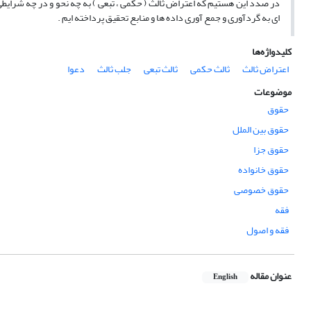
در صدد این هستیم که اعتراض ثالث ( حکمی ، تبعی ) به چه نحو و در چه شرایطی ر
ای به گردآوری و جمع آوری داده ها و منابع تحقیق پرداخته ایم .
کلیدواژه‌ها
اعتراض ثالث
ثالث حکمی
ثالث تبعی
جلب ثالث
دعوا
موضوعات
حقوق
حقوق بین الملل
حقوق جزا
حقوق خانواده
حقوق خصوصی
فقه
فقه و اصول
عنوان مقاله
English