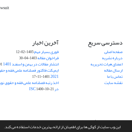
awsuit
دسترسی سریع
آخرین اخبار
صفحه اصلی
فوری بسیار مهم
1405-02-12
درباره نشریه
فراخوان مقاله
1403-04-30
اعضای هیات تحریریه
انتشار مقالات در بهمن و اسفند 1401
1-17
ارسال مقاله
ایمپکت فاکتور فصلنامه علمی فقه و حق
تماس با ما
2021
1401-11-17
نقشه سایت
اخذ رتبه فصلنامه علمی فقه و حقوق نو
در ISC
1400-10-21
سامانه مدیریت نشریات علمی.
طراحی و پیاده سازی از
سیناوب
این وب سایت از کوکی ها برای اطمینان از ارائه بهترین خدمات استفاده می کند.