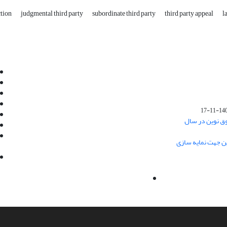
ction
judgmental third party
subordinate third party
third party appeal
l
Email:
info@jaml.ir
Instagram:jaml.ir
Tel:+98 9196523692
Fax:025 34224584
1401-1
Post Box:Iran,Qom,37135.1166
وق نوین در سال
SMS:5000 4000 452 462
آدرس پستی فصلنامه: قم، صندوق پستی
ین جهت نمایه سازی
37135/1166
استان قم، خیابان مهر، بلوار نوفل لوشاتو، خیابان
آزادی، بلوک 38، واحد3- کد پستی: 3735113966
لینک پرداخت به فصلنامه علمی فقه و حقوق نوین:
IDPay.ir/jaml-ir