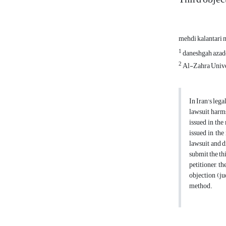
mehdi kalantar
1
daneshgah azad
2
Al-Zahra Unive
In Iran's leg
lawsuit harms
issued in the
issued in the
lawsuit and d
submit the thi
petitioner, t
objection (ju
method.