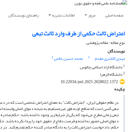
صفحه اصلی
مرور
اطلاعات نشریه
راهنمای نویسندگان
اعتراض ثالث حکمی از طرف وارد ثالث تبعی
نوع مقاله : مقاله پژوهشی
نویسندگان
2
1
مهدی کلانتری مقدم
محمد حسین عالمی
1
دانشگاه ازاد اسلامی چالوس
2
دانشگاه الزهرا
10.22034/jml.2025.2028022.1372
چکیده
در نظام حقوقی ایران، "اعتراض ثالث" به معنای اعتراض شخصی است که در دعوای 
تبعی کسی است که منافع او به طور غیرمستقیم به نتیجه دعوای اصلی وابسته اس
تبعی زمانی مطرح می‌شود که یکی از شرایط زیر وجود داشته باشد: حکم صادره در د
حکم، دادخواست اعتراض ثالث را به دادگاه صادر کننده حکم تقدیم کند. در د