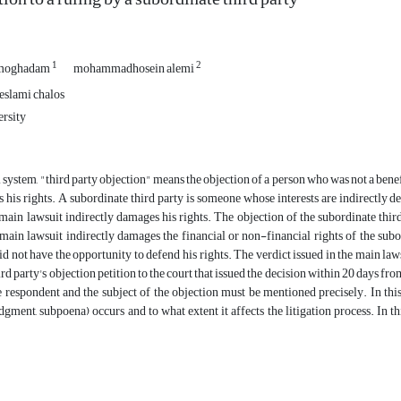
1
2
i moghadam
mohammadhosein alemi
eslami chalos
rsity
al system, "third party objection" means the objection of a person who was not a bene
 his rights. A subordinate third party is someone whose interests are indirectly d
 main lawsuit indirectly damages his rights. The objection of the subordinate thir
 main lawsuit indirectly damages the financial or non-financial rights of the sub
id not have the opportunity to defend his rights. The verdict issued in the main law
rd party's objection petition to the court that issued the decision within 20 days from t
he respondent and the subject of the objection must be mentioned precisely. In thi
dgment, subpoena) occurs and to what extent it affects the litigation process. In th