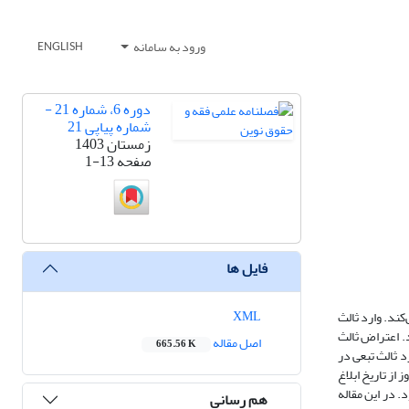
ورود به سامانه
ENGLISH
دوره 6، شماره 21 -
شماره پیاپی 21
زمستان 1403
صفحه
1-13
فایل ها
XML
ند. وارد ثالث
. اعتراض ثالث
اصل مقاله
665.56 K
د ثالث تبعی در
نداشته و فرصت دفاع از حقوق خود را پیدا نکرده باشد. حکم صادره در دعوای اصلی، برخلاف قانون یا موازین شرعی باشد. ثالث تبعی باید ظرف ۲۰ روز از تاریخ ابلاغ
 در این مقاله
هم رسانی