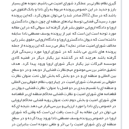
گیری نظام نظارتی بر عملکرد شورای امنیت می باشیم. نمونه های بسیار
بارز و جدید در این خصوص پرونده مربوط به رأی نادا و بانک التقوی می
باشد که در سال 2012 صادر شد را می توان عنوان کرد، که این پرونده
مورد رسیدگی قضایی توسط نهادهای منطقه ای چون دیوان دادگستری
اروپا و دادگاه اروپایی حقوق بشر قرار گرفته اند سوالی که در این مقاله
مورد توجه است این است که غیر از پرونده یوسف مصطفی نادا سابقه
داشته است که دیوان دادگستری اروپا و دادگاه اروپایی حقوق بشر رایی
مخالف شورای امنیت صادر نماید؟ بنظر می رسد که این پرونده از جمله
پرونده های نادری می باشد که در شورای اروپا مورد رسیدگی قرار
گرفته باشد هرچند که در گذشته نیز یکبار دیگر در قضیه کادی
موسسه البرکات نیز یکبار دیگر شورای اروپا ورود پیدا کرد. هدف
تحقیق حاضر بررسی موضوع مهم نظارت قضایی از دو بعد و در دو سطح
بین المللی و منطقه ای و در دو بخش که بخش اول تحت عنوان نظارت
حقوقی بر تصمیمات شورای امنیت در چهارچوب نظام حقوقی بین المللی
و منطقه ای با تقسیم بندی بر دو فصل با عنوان: نظارت قضایی دیوان بر
قطعنامه های شورای امنیت و نظارت قضایی محاکم منطقه ای بر قطعنامه
های شورای امنیت و بخش دوم تحت عنوان رویه قضایی محاکم اروپایی
در خصوص رای نادا را مورد ارزیابی و بررسی قرار می دهد.نتیجه ای که
می توان در این مقاله به آن دست یافت این است که وقتی که شورای
اروپا در خصوص پرونده یوسف مصطفی نادا ورود پیدا کرده و در سطح
منطقه ای رای شورای امنیت را بی اثر و ملغی نموده است بنابراین در