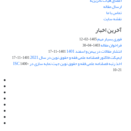
اعضای هیات تحریریه
ارسال مقاله
تماس با ما
نقشه سایت
آخرین اخبار
فوری بسیار مهم
1405-02-12
فراخوان مقاله
1403-04-30
انتشار مقالات در بهمن و اسفند 1401
1401-11-17
ایمپکت فاکتور فصلنامه علمی فقه و حقوق نوین در سال 2021
1401-11-17
اخذ رتبه فصلنامه علمی فقه و حقوق نوین جهت نمایه سازی در ISC
1400-
10-21
Email:
info@jaml.ir
Instagram:jaml.ir
Tel:+98 9196523692
Fax:025 34224584
Post Box:Iran,Qom,37135.1166
SMS:5000 4000 452 462
آدرس پستی فصلنامه: قم، صندوق پستی 37135/1166
استان قم، خیابان مهر، بلوار نوفل لوشاتو، خیابان آزادی، بلوک 38،
واحد3- کد پستی: 3735113966