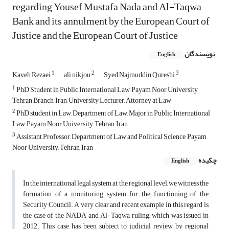
regarding Yousef Mustafa Nada and Al-Taqwa
Bank and its annulment by the European Court of
Justice and the European Court of Justice
نویسندگان
English
1
2
3
Kaveh Rezaei
ali nikjou
Syed Najmuddin Qureshi
1
PhD Student in Public International Law, Payam Noor University,
Tehran Branch, Iran, University Lecturer, Attorney at Law
2
PhD student in Law, Department of Law, Major in Public International
Law, Payam Noor University, Tehran, Iran
3
Assistant Professor, Department of Law and Political Science, Payam
Noor University, Tehran, Iran
چکیده
English
In the international legal system at the regional level, we witness the
formation of a monitoring system for the functioning of the
Security Council. A very clear and recent example in this regard is
the case of the NADA and Al-Taqwa ruling, which was issued in
2012. This case has been subject to judicial review by regional