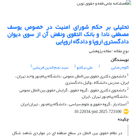
تحلیلی بر حکم شورای امنیت در خصوص یوسف
مصطفی نادا و بانک التقوی ونقض آن از سوی دیوان
دادگستری اروپا و دادگاه اروپایی
نوع مقاله : مقاله پژوهشی
نویسندگان
3
2
1
کاوه رضایی
علی نیکجو
سید نجم الدین قریشی
1
دانشجوی دکتری حقوق بین الملل عمومی ، دانشگاه پیام نور واحد تهران ،
ایران، مدرس دانشگاه ، وکیل دادگستری
2
دانشجوی دکتری حقوق ، گروه حقوق ، گرایش حقوق بین الملل عمومی
،دانشگاه پیام نور تهران ، ایران
3
استادیار ، گروه حقوق و علوم سیاسی ، دانشگاه پیام نور ، تهران ایران
10.22034/jml.2025.723100
چکیده
در نظام حقوق بین الملل در سطح منطقه ای در مواردی شاهد شکل