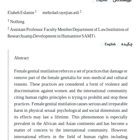
English
1
2
Elaheh Eslamie
mehrdad rayejian asli
1
Nothing
2
Assistant Professor, Faculty Member,Department of Law,Institution of
Research&amp;Development in Humanties(SAMT);
چکیده
English
Abstract
Female genital mutilation refers to a set of practices that damage or
remove part of the female genitalia for non-medical and cultural
reasons. These practices are considered a form of violence and
discrimination against women, and the international community,
citing human rights principles, is trying to prohibit and stop these
practices. Female genital mutilation causes serious and irreparable
harm in physical, sexual, psychological and social dimensions, and
its effects may last a lifetime. This phenomenon is especially
prevalent in the African and Asian continents and has become a
matter of concern to the international community. However,
international efforts in the field of human rights, including