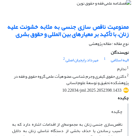
ممنوعیت ناقص سازی جنسی به مثابه خشونت علیه
زنان، با تأکید بر معیارهای بین المللی و حقوق بشری
نوع مقاله : مقاله پژوهشی
نویسندگان
2
1
الهه اسلامی
مهرداد رایجیان اصلی
1
ندارم
2
دکتری حقوق کیفری و‌جرم شناسی،‎عضو هیأت علمی گروه حقوق و فقه در
پژوهشکده تحقیق و توسعۀ علوم انسانی
10.22034/jml.2025.2052398.1433
چکیده
چکیده
ناقص‌سازی جنسی زنان به مجموعه‌ای از اقدامات اشاره دارد که به
آسیب رساندن یا حذف بخشی از دستگاه تناسلی زنان به دلایل