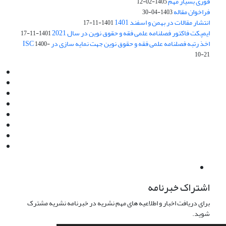
فوری بسیار مهم
1405-02-12
فراخوان مقاله
1403-04-30
انتشار مقالات در بهمن و اسفند 1401
1401-11-17
ایمپکت فاکتور فصلنامه علمی فقه و حقوق نوین در سال 2021
1401-11-17
اخذ رتبه فصلنامه علمی فقه و حقوق نوین جهت نمایه سازی در ISC
1400-
10-21
Email:
info@jaml.ir
Instagram:jaml.ir
Tel:+98 9196523692
Fax:025 34224584
Post Box:Iran,Qom,37135.1166
SMS:5000 4000 452 462
آدرس پستی فصلنامه: قم، صندوق پستی 37135/1166
استان قم، خیابان مهر، بلوار نوفل لوشاتو، خیابان آزادی، بلوک 38،
واحد3- کد پستی: 3735113966
لینک پرداخت به فصلنامه علمی فقه و حقوق نوین:
IDPay.ir/jaml-ir
اشتراک خبرنامه
برای دریافت اخبار و اطلاعیه های مهم نشریه در خبرنامه نشریه مشترک
شوید.