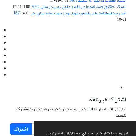
انتشار مقالات در بهمن و اسفند 1401
1401-11-17
ایمپکت فاکتور فصلنامه علمی فقه و حقوق نوین در سال 2021
1401-11-17
اخذ رتبه فصلنامه علمی فقه و حقوق نوین جهت نمایه سازی در ISC
1400-
10-21
Email:
info@jaml.ir
Instagram:jaml.ir
Tel:+98 9196523692
Fax:025 34224584
Post Box:Iran,Qom,37135.1166
SMS:5000 4000 452 462
آدرس پستی فصلنامه: قم، صندوق پستی 37135/1166
استان قم، خیابان مهر، بلوار نوفل لوشاتو، خیابان آزادی، بلوک 38،
واحد3- کد پستی: 3735113966
لینک پرداخت به فصلنامه علمی فقه و حقوق نوین:
IDPay.ir/jaml-ir
اشتراک خبرنامه
برای دریافت اخبار و اطلاعیه های مهم نشریه در خبرنامه نشریه مشترک
شوید.
اشتراک
این وب سایت از کوکی ها برای اطمینان از ارائه بهترین