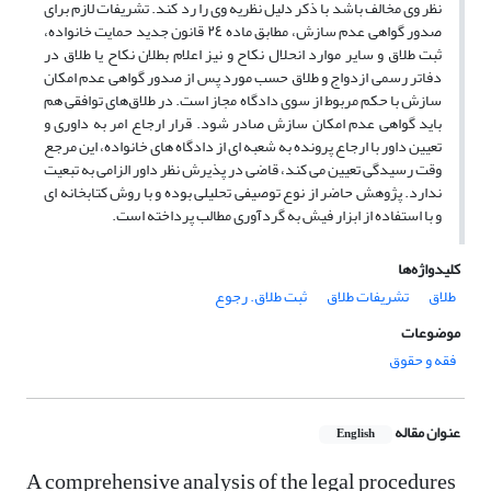
نظر وی مخالف باشد با ذکر دلیل نظریه وی را رد کند. تشریفات لازم برای
صدور گواهی عدم سازش، مطابق ماده ٢٤ قانون جدید حمایت خانواده،
ثبت طلاق و سایر موارد انحلال نکاح و نیز اعلام بطلان نکاح یا طلاق در
دفاتر رسمی ازدواج و طلاق حسب مورد پس از صدور گواهی عدم امکان
سازش با حکم مربوط از سوی دادگاه مجاز است. در طلاق‌های توافقی هم
باید گواهی عدم امکان سازش صادر شود. قرار ارجاع امر به داوری و
تعیین داور با ارجاع پرونده به شعبه ای از دادگاه های خانواده، این مرجع
وقت رسیدگی تعیین می کند، قاضی در پذیرش نظر داور الزامی به تبعیت
ندارد. پژوهش حاضر از نوع توصیفی تحلیلی بوده و با روش کتابخانه ای
و با استفاده از ابزار فیش به گردآوری مطالب پرداخته است.
کلیدواژه‌ها
طلاق
تشریفات طلاق
ثبت طلاق. رجوع
موضوعات
فقه و حقوق
عنوان مقاله
English
A comprehensive analysis of the legal procedures