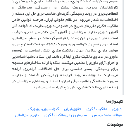
عمومی ممکن است با دشواری‌هایی همراه باشد. داوری با بهره‌گیری از
کارشناسان مجرب، سرعت بیشتر در رسیدگی، محرمانگی و
انعطاف‌پذیری در روند رسیدگی، گزینه‌ای مناسب برای حل این دسته از
اختلافات به شمار می‌رود. در نظام حقوقی ایران، هرچند قوانین خاص
مالکیت فکری مقرره‌ای صریح در خصوص داوری ندارند، اما قواعد کلی
قانون داوری تجاری بین‌المللی و قانون آیین دادرسی مدنی، ظرفیت
استفاده از داوری در این زمینه را فراهم کرده‌اند.در سطح بین‌المللی،
اسناد مهمی همچون کنوانسیون نیویورک ۱۹۵۸، موافقت‌نامه تریپس، و
قواعد داوری سازمان جهانی مالکیت فکری نقش اساسی در توسعه
داوری در دعاوی مالکیت فکری ایفا کرده‌اند. این اسناد نه‌تنها شناسایی
و اجرای آرای داوری را تضمین می‌کنند، بلکه با ارائه ساختارهای منسجم
برای رسیدگی، بستر مناسبی برای حل اختلافات فرامرزی فراهم
می‌سازند. با توجه به روند فزاینده جهانی‌شدن اقتصاد و تجارت،
ضرورت هماهنگی نظام حقوقی ایران با اسناد و رویه‌های بین‌المللی در
زمینه داوری مالکیت فکری بیش از پیش احساس می‌شود.
کلیدواژه‌ها
داوری
مالکیت فکری
حقوق ایران
کنوانسیون نیویورک
موافقت‌نامه تریپس
سازمان جهانی مالکیت فکری
داوری بین‌المللی
موضوعات