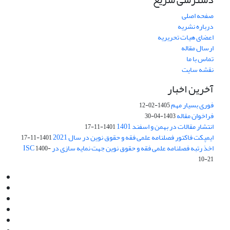
صفحه اصلی
درباره نشریه
اعضای هیات تحریریه
ارسال مقاله
تماس با ما
نقشه سایت
آخرین اخبار
فوری بسیار مهم
1405-02-12
فراخوان مقاله
1403-04-30
انتشار مقالات در بهمن و اسفند 1401
1401-11-17
ایمپکت فاکتور فصلنامه علمی فقه و حقوق نوین در سال 2021
1401-11-17
اخذ رتبه فصلنامه علمی فقه و حقوق نوین جهت نمایه سازی در ISC
1400-
10-21
Email:
info@jaml.ir
Instagram:jaml.ir
Tel:+98 9196523692
Fax:025 34224584
Post Box:Iran,Qom,37135.1166