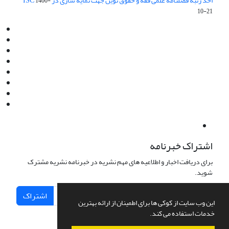
اخذ رتبه فصلنامه علمی فقه و حقوق نوین جهت نمایه سازی در ISC
1400-
10-21
Email:
info@jaml.ir
Instagram:jaml.ir
Tel:+98 9196523692
Fax:025 34224584
Post Box:Iran,Qom,37135.1166
SMS:5000 4000 452 462
آدرس پستی فصلنامه: قم، صندوق پستی 37135/1166
استان قم، خیابان مهر، بلوار نوفل لوشاتو، خیابان آزادی، بلوک 38،
واحد3- کد پستی: 3735113966
لینک پرداخت به فصلنامه علمی فقه و حقوق نوین:
IDPay.ir/jaml-ir
اشتراک خبرنامه
برای دریافت اخبار و اطلاعیه های مهم نشریه در خبرنامه نشریه مشترک
شوید.
اشتراک
این وب سایت از کوکی ها برای اطمینان از ارائه بهترین
خدمات استفاده می کند.