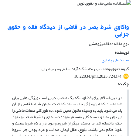
واکاوی شرط بصر در قاضی از دیدگاه فقه و حقوق
جزایی
نوع مقاله : مقاله پژوهشی
نویسنده
محمد علی چاپاری
گروه حقوق،واحد تبریز،دانشگاه آزاداسلامی،تبریز،ایران
10.22034/jml.2025.724374
چکیده
در دین اسلام برای قضاوت که یک منصب دینی است ویژگی هایی بیان
شده است که این ویژگی ها و صفات که تحت عنوان شرایط قاضی از آن
یاد می شود باید به وسیله قانون معین شود. به طور کلی صفات قاضی را
می توان به دو دسته کلی تقسیم نمود؛ دسته ای را شرط صحت و نفوذ
حکم دانسته اند اما دسته دیگر از شروط وجود دارد که شرط صحت و
نفوذ حکم نمی باشد. بلوغ، عقل ایمان عدالت و مرد بودن جز شروط
دسته اول می باشند و در این مورد فقها اتفاق نظر دارند، اما در شروط