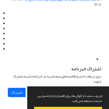
10-21
Email:
info@jaml.ir
Instagram:jaml.ir
Tel:+98 9196523692
Fax:025 34224584
Post Box:Iran,Qom,37135.1166
SMS:5000 4000 452 462
آدرس پستی فصلنامه: قم، صندوق پستی 37135/1166
استان قم، خیابان مهر، بلوار نوفل لوشاتو، خیابان آزادی، بلوک 38،
واحد3- کد پستی: 3735113966
لینک پرداخت به فصلنامه علمی فقه و حقوق نوین:
IDPay.ir/jaml-ir
اشتراک خبرنامه
برای دریافت اخبار و اطلاعیه های مهم نشریه در خبرنامه نشریه مشترک
شوید.
اشتراک
این وب سایت از کوکی ها برای اطمینان از ارائه بهترین
خدمات استفاده می کند.