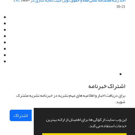
اخذ رتبه فصلنامه علمی فقه و حقوق نوین جهت نمایه سازی در ISC
1400-
10-21
Email:
info@jaml.ir
Instagram:jaml.ir
Tel:+98 9196523692
Fax:025 34224584
Post Box:Iran,Qom,37135.1166
SMS:5000 4000 452 462
آدرس پستی فصلنامه: قم، صندوق پستی 37135/1166
استان قم، خیابان مهر، بلوار نوفل لوشاتو، خیابان آزادی، بلوک 38،
واحد3- کد پستی: 3735113966
لینک پرداخت به فصلنامه علمی فقه و حقوق نوین:
IDPay.ir/jaml-ir
اشتراک خبرنامه
برای دریافت اخبار و اطلاعیه های مهم نشریه در خبرنامه نشریه مشترک
شوید.
اشتراک
این وب سایت از کوکی ها برای اطمینان از ارائه بهترین
خدمات استفاده می کند.