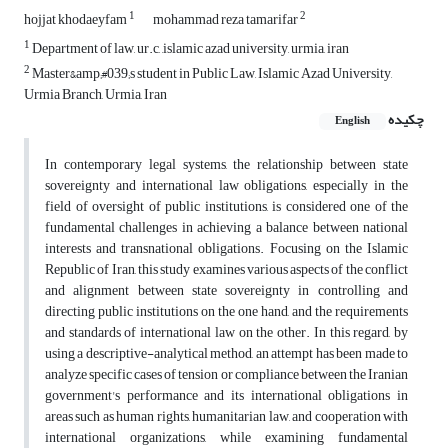
1
2
hojjat khodaeyfam
mohammad reza tamarifar
1
Department of law, ur.c, ,islamic azad university, urmia, iran
2
Master&amp;#039;s student in Public Law, Islamic Azad University,
Urmia Branch, Urmia, Iran
چکیده
English
In contemporary legal systems, the relationship between state
sovereignty and international law obligations, especially in the
field of oversight of public institutions, is considered one of the
fundamental challenges in achieving a balance between national
interests and transnational obligations. Focusing on the Islamic
Republic of Iran, this study examines various aspects of the conflict
and alignment between state sovereignty in controlling and
directing public institutions on the one hand, and the requirements
and standards of international law on the other. In this regard, by
using a descriptive-analytical method, an attempt has been made to
analyze specific cases of tension or compliance between the Iranian
government's performance and its international obligations in
areas such as human rights, humanitarian law, and cooperation with
international organizations, while examining fundamental