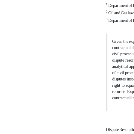
1
Department of L
2
Oil and Gas law
3
Department of L
Given the exp
contractual d
civil procedur
dispute resol
analytical ap
of civil proc
disputes, insp
right to equa
reforms. Expl
contractual in
Dispute Resolut