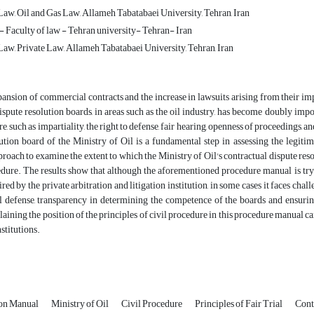
aw, Oil and Gas Law, Allameh Tabatabaei University, Tehran, Iran
- Faculty of law - Tehran university- Tehran- Iran
aw, Private Law, Allameh Tabatabaei University, Tehran, Iran
ansion of commercial contracts and the increase in lawsuits arising from their imp
ispute resolution boards, in areas such as the oil industry, has become doubly imp
e, such as impartiality, the right to defense, fair hearing, openness of proceedings, 
ution board of the Ministry of Oil is a fundamental step in assessing the legiti
proach to examine the extent to which the Ministry of Oil's contractual dispute r
edure. The results show that although the aforementioned procedure manual is try
ired by the private arbitration and litigation institution, in some cases it faces chall
l defense, transparency in determining the competence of the boards and ensuring
aining the position of the principles of civil procedure in this procedure manual ca
stitutions.
ion Manual
Ministry of Oil
Civil Procedure
Principles of Fair Trial
Cont