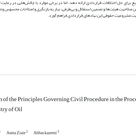
ع برای حل اختلافات قراردادی ارائه دهد، اما در برخی موارد با چالش‌هایی در رعای
یین صلاحیت هیئت‌ها و تضمین استقلال و بی‌طرفی، نیاز به بازنگری و اصلاحات محسوس وج
ویت مشروعیت حقوقی این نهادهای قراردادی فراهم آورد.
n of the Principles Governing Civil Procedure in the Pro
try of Oil
1
2
3
Asma Ziaie
Abbas kazemi