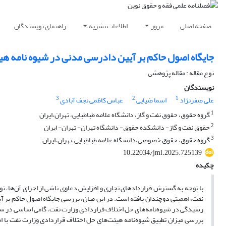
صفحه اصلی
مرور
اطلاعات نشریه
راهنمای نویسندگان
جایگاه اصول حاکم بر آیین دادرسی مدنی در شیوه نامه ه
نوع مقاله : مقاله پژوهشی
نویسندگان
3
2
1
علی صفرنژاد
اسما ضیایی
عباس کاظمی نجف آبادی
1
گروه حقوق، حقوق نفت و گاز، دانشگاه علامه طباطبایی، تهران،ایران
2
حقوق نفت و گاز- دانشکده حقوق- دانشگاه تهران- تهران- ایران
3
گروه حقوق، حقوق خصوصی،دانشگاه علامه طباطبایی،تهران،ایران
10.22034/jml.2025.725139
چکیده
با توجه به گسترش قراردادهای تجاری و افزایش دعاوی ناشی از اجرای آن‌ها، ت
نفت، اهمیتی دوچندان یافته است. در این میان، بررسی جایگاه اصول حاکم بر
رسیدگی در شیوه‌نامه‌های حل اختلاف قراردادی وزارت نفت، گامی اساسی در سن
بررسی میزان تطبیق شیوه‌نامه هیئت‌های حل اختلاف قراردادی وزارت نفت با 