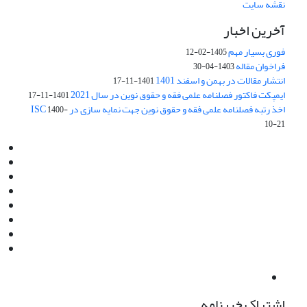
نقشه سایت
آخرین اخبار
فوری بسیار مهم
1405-02-12
فراخوان مقاله
1403-04-30
انتشار مقالات در بهمن و اسفند 1401
1401-11-17
ایمپکت فاکتور فصلنامه علمی فقه و حقوق نوین در سال 2021
1401-11-17
اخذ رتبه فصلنامه علمی فقه و حقوق نوین جهت نمایه سازی در ISC
1400-
10-21
Email:
info@jaml.ir
Instagram:jaml.ir
Tel:+98 9196523692
Fax:025 34224584
Post Box:Iran,Qom,37135.1166
SMS:5000 4000 452 462
آدرس پستی فصلنامه: قم، صندوق پستی 37135/1166
استان قم، خیابان مهر، بلوار نوفل لوشاتو، خیابان آزادی، بلوک 38،
واحد3- کد پستی: 3735113966
لینک پرداخت به فصلنامه علمی فقه و حقوق نوین:
IDPay.ir/jaml-ir
اشتراک خبرنامه