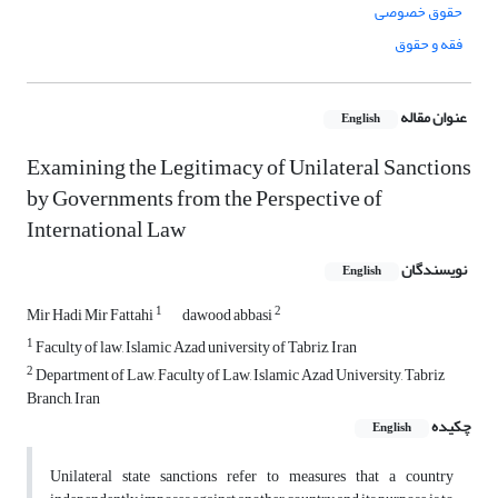
حقوق خصوصی
فقه و حقوق
عنوان مقاله
English
Examining the Legitimacy of Unilateral Sanctions
by Governments from the Perspective of
International Law
نویسندگان
English
1
2
Mir Hadi Mir Fattahi
dawood abbasi
1
Faculty of law, Islamic Azad university of Tabriz, Iran
2
Department of Law, Faculty of Law, Islamic Azad University, Tabriz
Branch, Iran
چکیده
English
Unilateral state sanctions refer to measures that a country