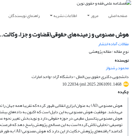
صفحه اصلی
مرور
اطلاعات نشریه
راهنمای نویسندگان
هوش مصنوعی و زمینه‌های حقوقی(قضاوت و جزا، وکالت...
مقالات آماده انتشار
نوع مقاله : مقاله پژوهشی
نویسنده
محمود رشنواز
دانشجویی دکتری حقوق بین الملل -دانشگاه آزاد-واحد امارات
10.22034/jml.2025.2061091.1468
چکیده
هوش مصنوعی (AI) به عنوان ابزاری انقلابی ظهور کرده که تقریبا هم
می‌بخشد. موفقیت هوش مصنوعی به این دلیل است که اکنون به داده‌های بیشتری
هوش مصنوعی پتانسیل عظیمی در حوزه حقوقی دارد و نویدبخش تغییر نحوه عم
توصیفی-تحلیلی تلاش کرده است به این مساله‌ی پژوهش پاسخ دهد که فرصت‌ها 
کدامند؟ یافته‌ه