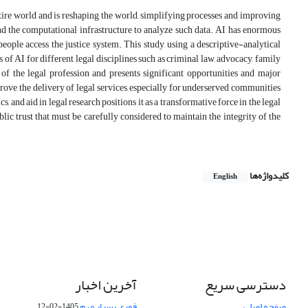
ntire world and is reshaping the world, simplifying processes and improving
nd the computational infrastructure to analyze such data. AI has enormous
eople access the justice system. This study, using a descriptive-analytical
 of AI for different legal disciplines such as criminal law, advocacy, family
 of the legal profession and presents significant opportunities and major
prove the delivery of legal services, especially for underserved communities
cs, and aid in legal research positions it as a transformative force in the legal
ublic trust that must be carefully considered to maintain the integrity of the
کلیدواژه‌ها
English
دسترسی سریع
آخرین اخبار
صفحه اصلی
فوری بسیار مهم
1405-02-12