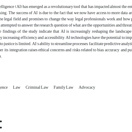
telligence (AI) has emerged as a revolutionary tool that has impacted almost the e
ing. The success of AI is due to the fact that we now have access to more data a
the legal field and promises to change the way legal professionals work and how p
 attempted to answer the research question of what are the opportunities and threats
e findings of the study indicate that AI is increasingly reshaping the landscape
y increasing efficiency and accessibility, AI technologies have the potential to im
o justice is limited. AI’s ability to streamline processes, facilitate predictive analyti
r, its integration raises ethical concerns and risks related to bias, accuracy, and p
m.
igence
Law
Criminal Law
Family Law
Advocacy
Email:
info@jaml.ir
Instagram:jaml.ir