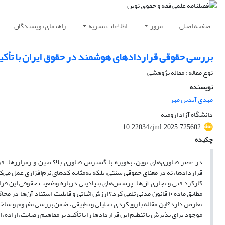
صفحه اصلی
مرور
اطلاعات نشریه
راهنمای نویسندگان
بررسی حقوقی قراردادهای هوشمند در حقوق ایران با تأکید 
نوع مقاله : مقاله پژوهشی
نویسنده
مهدی آیدین مهر
دانشگاه آزاد ارومیه
10.22034/jml.2025.725602
چکیده
در عصر فناوری‌های نوین، به‌ویژه با گسترش فناوری بلاک‌چین و رمزارزها، قر
قراردادها، نه در معنای حقوقی سنتی، بلکه به‌مثابه کدهای نرم‌افزاری عمل می‌کنند
کارکرد فنی و تجاری آن‌ها، پرسش‌های بنیادینی درباره وضعیت حقوقی این قرار
مطابق ماده ۱۰ قانون مدنی تلقی کرد؟ ارزش اثباتی و قابلیت استناد آن‌ه
تعارض دارد؟این مقاله با رویکردی تحلیلی و تطبیقی، ضمن بررسی مفهوم و ساختا
موجود برای پذیرش یا تنظیم این قراردادها را با تأکید بر مفاهیم رضایت، اراده، اثب